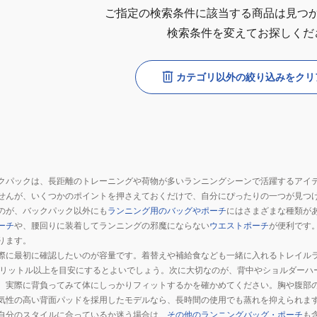
ご指定の検索条件に該当する商品は見つ
検索条件を変えてお探しくだ
カテゴリ以外の絞り込みをクリ
クパックは、長距離のトレーニングや荷物が多いランニングシーンで活躍するアイ
せんが、いくつかのポイントを押さえておくだけで、自分にぴったりの一つが見つ
のが、バックパック以外にも
ランニング用のバッグやポーチ
にはさまざまな種類が
ーチ
や、腰回りに装着してランニングの邪魔にならない
ウエストポーチ
が便利です
ります。
際に最初に確認したいのが容量です。着替えや補給食なども一緒に入れるトレイルラ
0リットル以上を目安にするとよいでしょう。次に大切なのが、背中やショルダーハ
、実際に背負ってみて体にしっかりフィットするかを確かめてください。胸や腹部
気性の高い背面パッドを採用したモデルなら、長時間の使用でも蒸れを抑えられま
自分のスタイルに合っているか迷う場合は、
その他のランニングバッグ・ポーチ
も