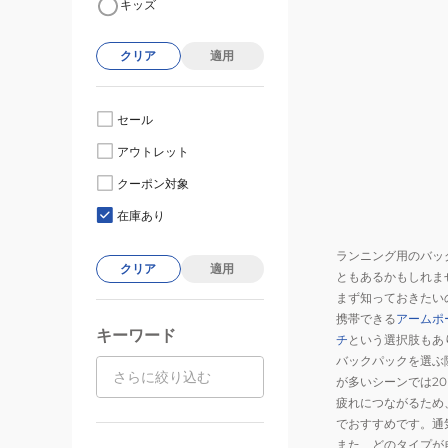
キッズ
クリア
適用
セール
アウトレット
クーポン対象
在庫あり
ランニング用のバッ
クリア
適用
ともあるかもしれま
まず知っておきたい
携帯できる
アームポ
キーワード
チ
という選択肢もあ
バックパックを選ぶ
が多いシーンでは2
疲れにつながるため
でおすすめです。通
また、どのタイプが