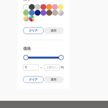
クリア
適用
価格
99000
0
～
円
クリア
適用