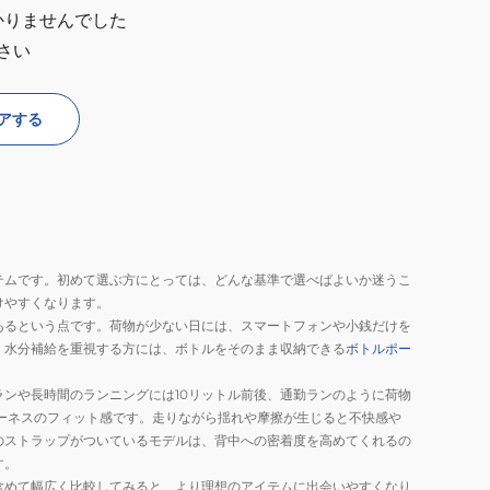
かりませんでした
さい
アする
テムです。初めて選ぶ方にとっては、どんな基準で選べばよいか迷うこ
けやすくなります。
あるという点です。荷物が少ない日には、スマートフォンや小銭だけを
。水分補給を重視する方には、ボトルをそのまま収納できる
ボトルポー
ンや長時間のランニングには10リットル前後、通勤ランのように荷物
ーネスのフィット感です。走りながら揺れや摩擦が生じると不快感や
のストラップがついているモデルは、背中への密着度を高めてくれるの
す。
含めて幅広く比較してみると、より理想のアイテムに出会いやすくなり