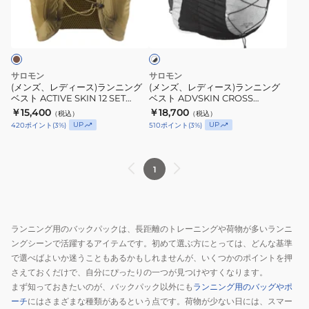
ィ
ィ
LC217
ホ
ン
フ
ー
ー
ワ
グ
ラ
ス)
ス)
イ
ベ
ス
ト
ラ
ラ
×
ス
ク
ン
ン
ブ
サロモン
サロモン
ト
付
ニ
ニ
ラ
(メンズ、レディース)ランニング
(メンズ、レディース)ランニング
ッ
フ
LC2177500
ベスト ACTIVE SKIN 12 SET
ベスト ADVSKIN CROSS
ン
ン
ク
LC2862400
SEASON RACE FLAG
￥15,400
￥18,700
ラ
（税込）
（税込）
グ
グ
LC2091900
UP
UP
420
ポイント
(
3
%)
510
ポイント
(
3
%)
ス
ベ
ベ
ク
ス
ス
付
ト
ト
1
ACTIVE
ACTIVE
ADVSKIN
SKIN
SKIN
CROSS
12
12
SEASON
LC2177400
ランニング用のバックパックは、長距離のトレーニングや荷物が多いランニ
SET
RACE
ングシーンで活躍するアイテムです。初めて選ぶ方にとっては、どんな基準
LC2177600
LC2862400
FLAG
で選べばよいか迷うこともあるかもしれませんが、いくつかのポイントを押
LC2091900
さえておくだけで、自分にぴったりの一つが見つけやすくなります。
まず知っておきたいのが、バックパック以外にも
ランニング用のバッグやポ
ーチ
にはさまざまな種類があるという点です。荷物が少ない日には、スマー