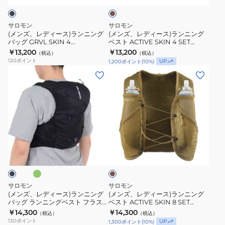
ス
ベ
ラ
ラ
ク
ス
ン
ン
サロモン
サロモン
付
ト
ニ
ニ
(メンズ、レディース)ランニング
(メンズ、レディース)ランニング
ACTIVE
フ
バッグ GRVL SKIN 4
ベスト ACTIVE SKIN 4 SET
ン
ン
LC2854600
LC2863200
SKIN
￥13,200
ラ
￥13,200
（税込）
（税込）
グ
グ
120
ポイント
UP
1,200
ポイント
(
10
%)
4
ス
バ
ベ
(メ
(メ
LC2178200
ク
ッ
ス
ン
ン
付
グ
ト
ズ、
ズ、
ACTIVE
GRVL
ACTIVE
レ
レ
SKIN
SKIN
SKIN
デ
デ
4
4
4
ィ
ィ
LC2178400
グ
LC2854600
SET
カ
ー
ー
ー
LC2863200
ス)
ス)
キ
ラ
ラ
ン
ン
サロモン
サロモン
ニ
ニ
(メンズ、レディース)ランニング
(メンズ、レディース)ランニング
バッグ ランニングベスト フラス
ベスト ACTIVE SKIN 8 SET
ン
ン
ク付 ACTIVE SKIN 8 LC217
LC2862500
￥14,300
￥14,300
（税込）
（税込）
グ
グ
130
ポイント
UP
1,300
ポイント
(
10
%)