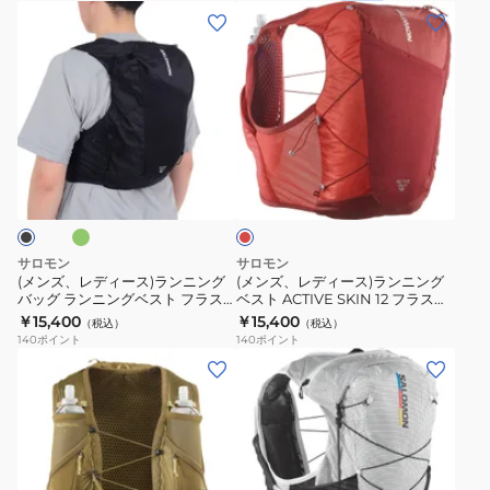
バ
ベ
(メ
(メ
ッ
ス
ン
ン
グ
ト
ズ、
ズ、
ラ
ACTIVE
レ
レ
ン
SKIN
デ
デ
ニ
8
ィ
ィ
グ
ン
SET
レ
ー
ー
ッ
グ
LC2862500
ス)
ス)
ド
ベ
ラ
ラ
ス
ン
ン
サロモン
サロモン
ト
ニ
ニ
(メンズ、レディース)ランニング
(メンズ、レディース)ランニング
フ
バッグ ランニングベスト フラス
ベスト ACTIVE SKIN 12 フラスク
ン
ン
ク付 ACTIVE SKIN 12 LC2177400
付 LC2177500
ラ
￥15,400
￥15,400
（税込）
（税込）
グ
グ
LC2177600
140
ポイント
140
ポイント
ス
バ
ベ
(メ
(メ
ク
ッ
ス
ン
ン
付
グ
ト
ズ、
ズ、
ACTIVE
ラ
ACTIVE
レ
レ
SKIN
ン
SKIN
デ
デ
8
ニ
12