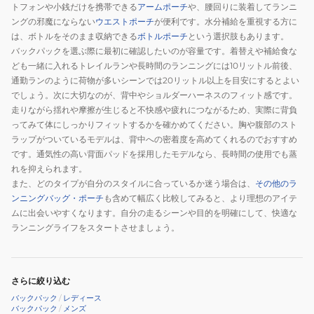
トフォンや小銭だけを携帯できる
アームポーチ
や、腰回りに装着してランニ
ングの邪魔にならない
ウエストポーチ
が便利です。水分補給を重視する方に
は、ボトルをそのまま収納できる
ボトルポーチ
という選択肢もあります。
バックパックを選ぶ際に最初に確認したいのが容量です。着替えや補給食な
ども一緒に入れるトレイルランや長時間のランニングには10リットル前後、
通勤ランのように荷物が多いシーンでは20リットル以上を目安にするとよい
でしょう。次に大切なのが、背中やショルダーハーネスのフィット感です。
走りながら揺れや摩擦が生じると不快感や疲れにつながるため、実際に背負
ってみて体にしっかりフィットするかを確かめてください。胸や腹部のスト
ラップがついているモデルは、背中への密着度を高めてくれるのでおすすめ
です。通気性の高い背面パッドを採用したモデルなら、長時間の使用でも蒸
れを抑えられます。
また、どのタイプが自分のスタイルに合っているか迷う場合は、
その他のラ
ンニングバッグ・ポーチ
も含めて幅広く比較してみると、より理想のアイテ
ムに出会いやすくなります。自分の走るシーンや目的を明確にして、快適な
ランニングライフをスタートさせましょう。
さらに絞り込む
バックパック
/
レディース
バックパック
/
メンズ