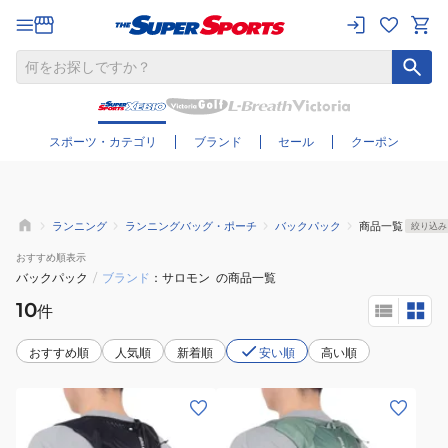
さらに絞り込む
スポーツ・カテゴリ
ブランド
セール
クーポン
ランニング
ランニングバッグ・ポーチ
バックパック
商品一覧
絞り込み
おすすめ
順表示
バックパック
/
ブランド
サロモン
の商品一覧
10
件
おすすめ順
人気順
新着順
安い順
高い順
(メ
(メ
ン
ン