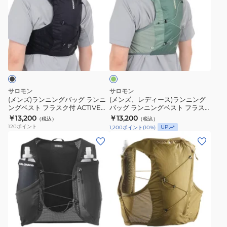
ズ)
ズ、
ラ
レ
ン
デ
ニ
ィ
グ
ン
ー
リ
グ
ス)
ー
ン
バ
ラ
ッ
ン
サロモン
サロモン
グ
ニ
(メンズ)ランニングバッグ ランニ
(メンズ、レディース)ランニング
ングベスト フラスク付 ACTIVE
バッグ ランニングベスト フラス
ラ
ン
SKIN 4 LC2178200
ク付 ACTIVE SKIN 4 LC2178400
￥13,200
￥13,200
（税込）
（税込）
ン
グ
120
ポイント
UP
1,200
ポイント
(
10
%)
ニ
バ
(メ
(メ
ン
ッ
ン
ン
グ
グ
ズ、
ズ、
ベ
ラ
レ
レ
ス
ン
デ
デ
ト
ニ
ィ
ィ
フ
ン
カ
ー
ー
ー
ラ
グ
ス)
ス)
キ