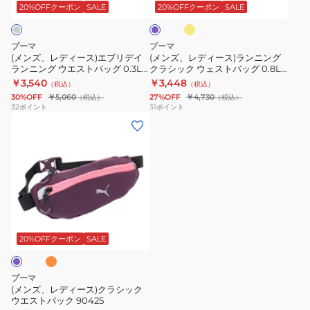
ン
ス)
ス)
ト
1
ン
20%OFFクーポン
SALE
20%OFFクーポン
SALE
ダ
エ
ラ
バ
BLK
ー
ブ
ン
ッ
プーマ
プーマ
リ
ニ
グ
(メンズ、レディース)エブリデイ
(メンズ、レディース)ランニング
ランニング ウエストバッグ 0.3L
クラシック ウェストバッグ 0.8L
デ
ン
0.3L
092404 03 GRY
090425
￥3,540
￥3,448
（税込）
（税込）
イ
グ
092404
30%OFF
￥5,060
27%OFF
￥4,730
（税込）
（税込）
ラ
ク
01
32
ポイント
31
ポイント
(メ
ン
ラ
BLK
ン
ニ
シ
ズ、
ン
ッ
レ
グ
ク
デ
ウ
ウ
ィ
エ
ェ
オ
ー
ス
ス
ス)
ト
ト
20%OFFクーポン
SALE
ク
バ
バ
ラ
ッ
ッ
プーマ
シ
グ
グ
(メンズ、レディース)クラシック
ウエストバック 90425
ッ
0.3L
0.8L