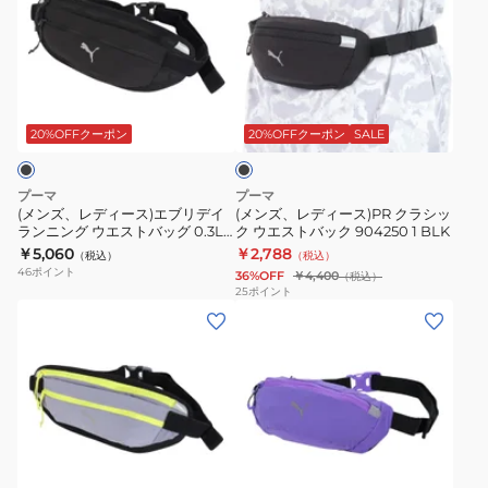
ズ、
ズ、
レ
レ
デ
デ
ィ
ィ
ブ
ー
ー
ラ
ス)
ス)PR
ッ
20%OFFクーポン
20%OFFクーポン
SALE
ク
エ
ク
ブ
ラ
プーマ
プーマ
リ
シ
(メンズ、レディース)エブリデイ
(メンズ、レディース)PR クラシッ
ランニング ウエストバッグ 0.3L
ク ウエストバック 904250 1 BLK
デ
ッ
092404 01 BLK
￥5,060
￥2,788
（税込）
（税込）
イ
ク
46
ポイント
36%OFF
￥4,400
（税込）
ラ
ウ
25
ポイント
(メ
(メ
ン
エ
ン
ン
ニ
ス
ズ、
ズ、
ン
ト
レ
レ
グ
バ
デ
デ
ウ
ッ
ィ
ィ
エ
ク
レ
ラ
ー
ー
ス
904250
モ
ベ