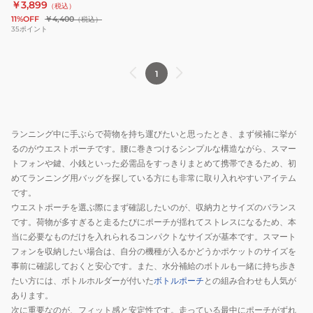
￥3,899
（税込）
ク
092404
090425
11%OFF
￥4,400
（税込）
ウ
03
35
ポイント
エ
GRY
ス
1
ト
バ
ッ
ク
ランニング中に手ぶらで荷物を持ち運びたいと思ったとき、まず候補に挙が
90425
るのがウエストポーチです。腰に巻きつけるシンプルな構造ながら、スマー
トフォンや鍵、小銭といった必需品をすっきりまとめて携帯できるため、初
めてランニング用バッグを探している方にも非常に取り入れやすいアイテム
です。
ウエストポーチを選ぶ際にまず確認したいのが、収納力とサイズのバランス
です。荷物が多すぎると走るたびにポーチが揺れてストレスになるため、本
当に必要なものだけを入れられるコンパクトなサイズが基本です。スマート
フォンを収納したい場合は、自分の機種が入るかどうかポケットのサイズを
事前に確認しておくと安心です。また、水分補給のボトルも一緒に持ち歩き
たい方には、ボトルホルダーが付いた
ボトルポーチ
との組み合わせも人気が
あります。
次に重要なのが、フィット感と安定性です。走っている最中にポーチがずれ