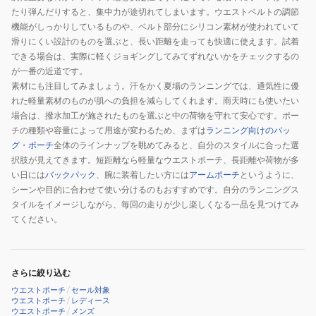
たり弾んだりすると、集中力が途切れてしまいます。ウエストベルトの調節
機能がしっかりしているものや、ベルト部分にシリコン素材が使われていて
滑りにくい設計のものを選ぶと、長い距離を走っても快適に使えます。試着
できる場合は、実際に軽くジョギングしてみてずれないかをチェックするの
が一番の近道です。
素材にも注目してみましょう。汗をかく夏場のランニングでは、通気性に優
れた軽量素材のものが肌への負担を減らしてくれます。雨天時にも使いたい
場合は、撥水加工が施されたものを選ぶと中の荷物を守れて安心です。ポー
チの種類や容量によって用途が変わるため、まずは
ランニング向けのバッ
グ・ポーチ
全体のラインナップを眺めてみると、自分のスタイルに合った選
択肢が見えてきます。短距離なら軽量なウエストポーチ、長距離や荷物が多
い日には
バックパック
、腕に装着したい方には
アームポーチ
というように、
シーンや目的に合わせて使い分けるのもおすすめです。自分のランニングス
タイルをイメージしながら、毎回の走りが少し楽しくなる一品を見つけてみ
てください。
さらに絞り込む
ウエストポーチ
/
セール対象
ウエストポーチ
/
レディース
ウエストポーチ
/
メンズ