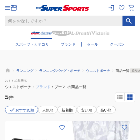
さらに絞り込む
スポーツ・カテゴリ
ブランド
セール
クーポン
ランニング
ランニングバッグ・ポーチ
ウエストポーチ
商品一覧
絞り
おすすめ
順表示
ウエストポーチ
/
ブランド
プーマ
の商品一覧
5
件
おすすめ順
人気順
新着順
安い順
高い順
(メ
(メ
ン
ン