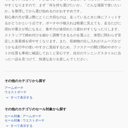
やすくなりますので、まず「何を持ち運びたいか」「どんな場面で使いたい
か」を整理してから選び始めるのがおすすめです。
初心者の方が選ぶ際にとくに大切なのは、走っているときに体にフィットす
るかどうかという点です。ポーチや小物入れは軽量に見えても、走るたびに
揺れや重さが気になると、集中力が途切れたり疲れやすくなったりします。
ストラップで締め付けを細かく調整できるものを選ぶと、体型に関わらず安
定した装着感を得やすくなります。また、収納物の出し入れがスムーズかど
うかも走行中の使いやすさに直結するため、ファスナーの開け閉めやポケッ
トの位置も事前に確認しておくと安心です。自分のランニングスタイルに合
った一品を見つけて、快適な走りを楽しんでください。
その他のカテゴリから探す
アームポーチ
ウエストポーチ
すべて表示する
その他のカテゴリのセール対象から探す
セール対象
/
アームポーチ
セール対象
/
ウエストポーチ
すべて表示する