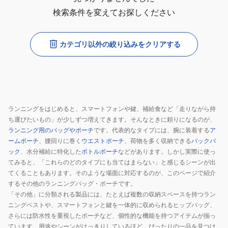
検索条件を変えてお探しください
カテゴリ以外の絞り込みをクリアする
ランニングをはじめると、スマートフォンや鍵、補給食など「走りながら持
ち運びたいもの」が少しずつ増えてきます。そんなときに頼りになるのが、
ランニング用のバッグやポーチ
です。代表的なタイプには、腕に装着する
ア
ームポーチ
、腰回りに巻く
ウエストポーチ
、荷物を多く収納できる
バックパ
ック
、水分補給に特化した
ボトルポーチ
などがあります。しかし実際に使っ
てみると、「これらのどのタイプにも当てはまらない」と感じるシーンが出
てくることもあります。そのような場面に対応するのが、このページで紹介
するその他のランニングバッグ・ポーチです。
「その他」に分類される製品には、たとえば複数の収納スペースを持つラン
ニングベストや、スマートフォンと鍵を一体的に収められるヒップバッグ、
さらには防水性を重視したポーチなど、個性的な機能を持つアイテムが揃っ
ています。用途やシーンがはっきりしているほど、ぴったりの一品を見つけ