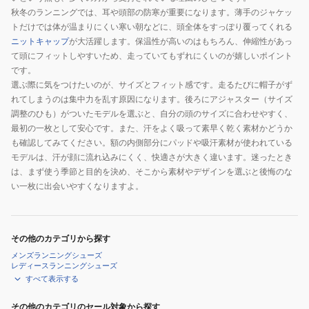
秋冬のランニングでは、耳や頭部の防寒が重要になります。薄手のジャケッ
トだけでは体が温まりにくい寒い朝などに、頭全体をすっぽり覆ってくれる
ニットキャップ
が大活躍します。保温性が高いのはもちろん、伸縮性があっ
て頭にフィットしやすいため、走っていてもずれにくいのが嬉しいポイント
です。
選ぶ際に気をつけたいのが、サイズとフィット感です。走るたびに帽子がず
れてしまうのは集中力を乱す原因になります。後ろにアジャスター（サイズ
調整のひも）がついたモデルを選ぶと、自分の頭のサイズに合わせやすく、
最初の一枚として安心です。また、汗をよく吸って素早く乾く素材かどうか
も確認してみてください。額の内側部分にパッドや吸汗素材が使われている
モデルは、汗が顔に流れ込みにくく、快適さが大きく違います。迷ったとき
は、まず使う季節と目的を決め、そこから素材やデザインを選ぶと後悔のな
い一枚に出会いやすくなりますよ。
その他のカテゴリから探す
メンズランニングシューズ
レディースランニングシューズ
すべて表示する
その他のカテゴリのセール対象から探す