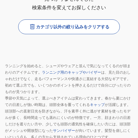
検索条件を変えてお探しください
カテゴリ以外の絞り込みをクリアする
ランニングを始めると、シューズやウェアと並んで気になってくるのが頭ま
わりのアイテムです。
ランニング用のキャップやバイザー
は、見た目のおし
ゃれだけでなく、走るパフォーマンスや快適さに直結する大切なギアです。
初めて選ぶ方でも、いくつかのポイントを押さえるだけで自分にぴったりの
ものが見つかります。
季節や天気によって、選ぶべきアイテムは変わってきます。春から夏にかけ
ての日差しが強い時期は、頭部全体を覆ってくれる
キャップ
が活躍します。
頭頂部への直射日光を防ぎながら、汗を素早く外に逃がす素材を使ったモデ
ルが多く、長時間走っても蒸れにくいのが特徴です。一方、顔まわりの日差
しだけを遮りたい方や、少しでも頭部の通気性を確保したい方には、頭頂部
がメッシュや開放型になった
サンバイザー
が向いています。髪型を崩しにく
いという点も、多くの方から支持されている理由のひとつです。