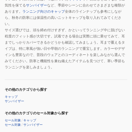
気性を保てる
サンバイザー
など、季節やシーンに合わせてさまざまな種類が
あります。
ランニング向けのキャップ
全体のラインナップも参考にしなが
ら、秋冬の防寒には保温性の高いニットキャップを取り入れてみてくださ
い。
サイズ選びでは、頭を締め付けすぎず、かといってランニング中に脱げない
程度のフィット感が大切です。試着できる場合は実際に頭に乗せてみて、耳
までしっかりカバーできるかどうかも確認してみましょう。耳まで覆えるタ
イプは、特に寒風が強い日や早朝のランニングで重宝します。カラーやデザ
インも豊富なので、普段のウェアとのコーディネートを楽しみながら選んで
みてください。防寒と機能性を兼ね備えたアイテムを見つけて、寒い季節も
ランニングを楽しみましょう。
その他のカテゴリから探す
キャップ
サンバイザー
その他のカテゴリのセール対象から探す
セール対象
/
キャップ
セール対象
/
サンバイザー