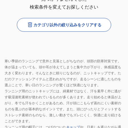
検索条件を変えてお探しください
カテゴリ以外の絞り込みをクリアする
寒い季節のランニングで意外と見落としがちなのが、頭部の防寒対策です。
体が温まっていても、頭や耳が冷えてしまうと集中力が下がり、体感温度も
大きく変わります。そんなときに頼りになるのが、ニットキャップです。た
だのファッションアイテムと思われがちですが、走るシーンに適したものを
選ぶことで、寒い日のランニングが驚くほど快適になります。
ランニング用のニットキャップには、綿素材ではなく、汗を素早く外に逃が
す吸湿速乾素材が使われているものが多くあります。走り始めると体温が上
がり、冬でも汗をかくことがあるため、汗が頭にこもらず蒸れにくい素材の
ものを選ぶのが基本的なポイントです。また、頭にぴったりとフィットする
ストレッチ素材のものなら、激しい動きでもズレにくく、快適に走り続ける
ことができます。
ランニング用の帽子には、つばのついた
キャップ
や、日差しを遮りながら通