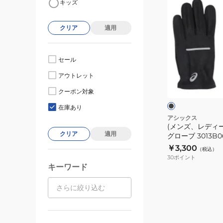
キッズ
ン
ズ、
クリア
適用
レ
デ
ィ
セール
ー
ブ
アウトレット
ス)
ラ
ッ
ラ
クーポン対象
ク
ン
在庫あり
ニ
アシックス
(メンズ、レディ
ン
クリア
適用
グローブ 3013B06
グ
￥3,300
（税込）
グ
30
ポイント
ロ
キーワード
ー
ブ
3013B066.001