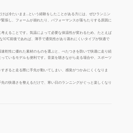
だけは冷たいまま…という経験をしたことがある方には、ぜひランニン
が緊張し、フォームが崩れたり、パフォーマンスが落ちたりする原因に
に考えることです。気温によって必要な保温性が変わるため、たとえば
な10℃前後であれば、薄手で通気性があり蒸れにくいタイプが快適で
湿速乾性に優れた素材のものを選ぶと、べたつきを防いで快適に走り続
なっているモデルも便利です。音楽を聴きながら走る場合や、スポーツ
きすぎると走る際に手先が動いてしまい、感覚がつかみにくくなりま
手先の快適さを整えるだけで、寒い日のランニングがぐっと楽しくなり