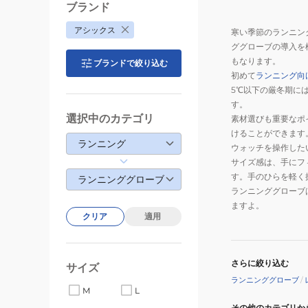
ブランド
アシックス
寒い季節のランニン
ググローブの導入を
もなります。
ブランドで絞り込む
初めて
ランニング向
5℃以下の厳冬期に
す。
選択中のカテゴリ
素材選びも重要なポ
けることができます
ランニング
ウォッチを操作した
サイズ感は、手にフ
す。手のひらを軽く
ランニンググローブ
ランニンググローブ
ますよ。
クリア
適用
さらに絞り込む
サイズ
ランニンググローブ
/
M
L
その他のカテゴリか