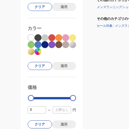
クリア
適用
メンズランニングシュ
その他のカテゴリの
セール対象
/
メンズラ
カラー
クリア
適用
価格
99000
0
～
円
クリア
適用