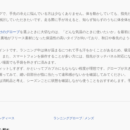
グで、手先の冷えに悩んでいる方は少なくありません。体を動かしていても、指先
検討していただきたいです。走る際に手が冷えると、知らず知らずのうちに体全体
けのグローブ
を選ぶときに大切なのは、「どんな気温のときに使いたいか」を最初
は裏地がフリース素材になった保温性の高いタイプが向いており、秋口や春先のよう
イントです。ランニング中は体が温まるにつれて手も汗をかくことがあるため、吸
。また、スマートフォンを操作することが多い方には、指先がタッチパネル対応に
い場面でも手袋を外さずに済みます。
ィットしすぎず、かといってブカブカにもならない程度が理想です。グローブが大
握ってみて、縫い目部分が指に当たって違和感がないかを確認してみてください。
は消耗品と考え、シーズンごとに状態を確認しながら使うことをおすすめします。
レディース
ランニンググローブ
/
メンズ
ら探す