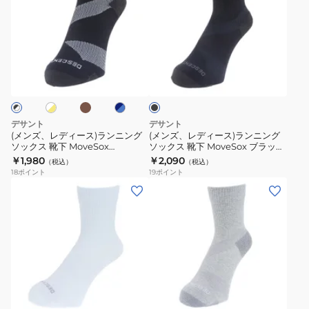
ズ、
ズ、
レ
レ
デ
デ
ィ
ィ
カ
ホ
ネ
ブ
ー
ー
ー
イ
ラ
キ
ス)
ス)
ビ
ッ
ー
ク
ラ
ラ
×
ン
ン
ブ
デサント
デサント
ル
ニ
ニ
(メンズ、レディース)ランニング
(メンズ、レディース)ランニング
ソックス 靴下 MoveSox
ソックス 靴下 MoveSox ブラック
ン
ン
DOAVJB01 アンクル丈 スポーツ
DOAVJB02 BK アンクル丈 スポ
￥1,980
￥2,090
（税込）
（税込）
グ
グ
スパイラルサポート
ーツ スパイラルサポート
18
ポイント
19
ポイント
ソ
ソ
(メ
(メ
ッ
ッ
ン
ン
ク
ク
ズ、
ズ、
ス
ス
レ
レ
靴
靴
デ
デ
下
下
ィ
ィ
グ
MoveSox
MoveSox
ー
ー
レ
DOAVJB01
ブ
ス)
ス)
ー