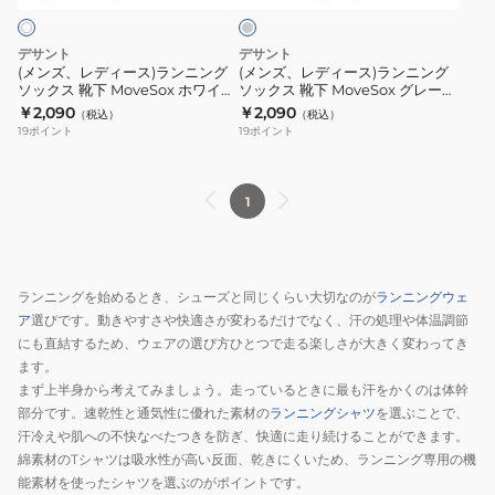
ア
ラ
ラ
ラ
ン
ッ
ン
ン
デサント
デサント
ク
ク
ニ
ニ
(メンズ、レディース)ランニング
(メンズ、レディース)ランニング
ル
DOAVJB02
ソックス 靴下 MoveSox ホワイト
ソックス 靴下 MoveSox グレー
ン
ン
DOAVJB02 WH アンクル丈 スポ
DOAVJB02 LGY アンクル丈 スポ
￥2,090
￥2,090
丈
BK
（税込）
（税込）
グ
グ
ーツ スパイラルサポート
ーツ スパイラルサポート
19
ポイント
19
ポイント
ス
ア
ソ
ソ
ポ
ン
ッ
ッ
ー
ク
ク
ク
1
ツ
ル
ス
ス
ス
丈
靴
靴
パ
ス
下
下
ランニングを始めるとき、シューズと同じくらい大切なのが
ランニングウェ
イ
ポ
MoveSox
MoveSox
ア
選びです。動きやすさや快適さが変わるだけでなく、汗の処理や体温調節
ラ
ー
ホ
グ
にも直結するため、ウェアの選び方ひとつで走る楽しさが大きく変わってき
ル
ツ
ワ
レ
ます。
サ
ス
イ
ー
まず上半身から考えてみましょう。走っているときに最も汗をかくのは体幹
ポ
パ
ト
DOAVJB02
部分です。速乾性と通気性に優れた素材の
ランニングシャツ
を選ぶことで、
ー
イ
汗冷えや肌への不快なべたつきを防ぎ、快適に走り続けることができます。
DOAVJB02
LGY
ト
ラ
綿素材のTシャツは吸水性が高い反面、乾きにくいため、ランニング専用の機
WH
ア
能素材を使ったシャツを選ぶのがポイントです。
ル
ア
ン