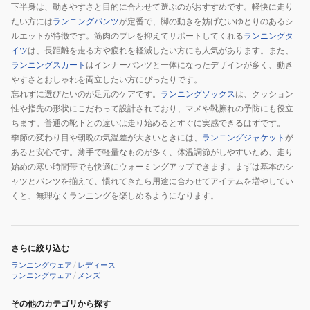
下半身は、動きやすさと目的に合わせて選ぶのがおすすめです。軽快に走り
サ
ン
ク
たい方には
ランニングパンツ
が定番で、脚の動きを妨げないゆとりのあるシ
ポ
ク
ル
ルエットが特徴です。筋肉のブレを抑えてサポートしてくれる
ランニングタ
ー
ル
丈
イツ
は、長距離を走る方や疲れを軽減したい方にも人気があります。また、
ト
丈
ス
ランニングスカート
はインナーパンツと一体になったデザインが多く、動き
やすさとおしゃれを両立したい方にぴったりです。
ス
ポ
忘れずに選びたいのが足元のケアです。
ランニングソックス
は、クッション
ポ
ー
性や指先の形状にこだわって設計されており、マメや靴擦れの予防にも役立
ー
ツ
ちます。普通の靴下との違いは走り始めるとすぐに実感できるはずです。
ツ
ス
季節の変わり目や朝晩の気温差が大きいときには、
ランニングジャケット
が
ス
パ
あると安心です。薄手で軽量なものが多く、体温調節がしやすいため、走り
パ
イ
始めの寒い時間帯でも快適にウォーミングアップできます。まずは基本のシ
イ
ラ
ャツとパンツを揃えて、慣れてきたら用途に合わせてアイテムを増やしてい
くと、無理なくランニングを楽しめるようになります。
ラ
ル
ル
サ
サ
ポ
ポ
ー
さらに絞り込む
ー
ト
ランニングウェア
/
レディース
ランニングウェア
/
メンズ
ト
その他のカテゴリから探す