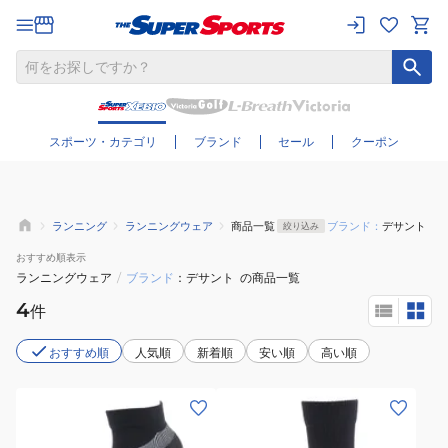
さらに絞り込む
スポーツ・カテゴリ
ブランド
セール
クーポン
ランニング
ランニングウェア
商品一覧
ブランド：
デサント
絞り込み
おすすめ
順表示
ランニングウェア
/
ブランド
デサント
の商品一覧
4
件
おすすめ順
人気順
新着順
安い順
高い順
(メ
(メ
ン
ン