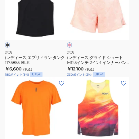
ス
ー
ー
き
1173970-
ス)
ス)
1175859-
NNYZ
エ
グ
BLK
サ
ブ
ラ
ー
リ
イ
モ
ン
ィ
ド
ピ
ラ
シ
ン
ホカ
ホカ
ク
ン
ョ
(レディース)エブリィラン タンク
(レディース)グライド ショート
1175855-BLK
MR 5インチ 2イン1 インナーパン
タ
ー
ツ付き 1182017-STNP
￥6,600
￥12,100
（税込）
（税込）
ン
ト
UP
UP
180
ポイント
(
3
%)
330
ポイント
(
3
%)
ク
MR
(メ
(メ
1175855-
5
ン
ン
BLK
イ
ズ)
ズ)RACE
ン
エ
DAY
チ
ブ
SINGLET
2
リ
TR
イ
オ
ラ
PRT
レ
ン
ン
ノ
ン
1