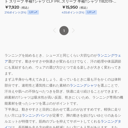
ン
ス
ト スリーブ 半袖Tシャツ CLF PRT
スリーブ 半袖Tシャツ 1182019-
シ
ョ
1182015-STNP
HSP
ツ
￥7,920
1173970-
￥15,950
（税込）
（税込）
ョ
ー
UP
UP
216
ポイント
(
3
%)
435
ポイント
(
3
%)
付
BLK
ー
ト
き
ト
ス
1182012-
ス
リ
1
BLCKW
リ
ー
ー
ブ
ブ
半
ランニングを始めるとき、シューズと同じくらい大切なのが
ランニングウェ
半
袖
ア
選びです。動きやすさや快適さが変わるだけでなく、汗の処理や体温調節
袖
T
にも直結するため、ウェアの選び方ひとつで走る楽しさが大きく変わってき
T
シ
ます。
シ
ャ
まず上半身から考えてみましょう。走っているときに最も汗をかくのは体幹
ャ
ツ
部分です。速乾性と通気性に優れた素材の
ランニングシャツ
を選ぶことで、
ツ
1182019-
汗冷えや肌への不快なべたつきを防ぎ、快適に走り続けることができます。
綿素材のTシャツは吸水性が高い反面、乾きにくいため、ランニング専用の機
CLF
HSP
能素材を使ったシャツを選ぶのがポイントです。
PRT
下半身は、動きやすさと目的に合わせて選ぶのがおすすめです。軽快に走り
1182015-
たい方には
ランニングパンツ
が定番で、脚の動きを妨げないゆとりのあるシ
STNP
ルエットが特徴です。筋肉のブレを抑えてサポートしてくれる
ランニングタ
イツ
は、長距離を走る方や疲れを軽減したい方にも人気があります。また、