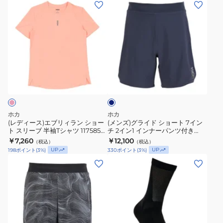
(レ
(メ
チ
ト
デ
ン
2
ス
ィ
ズ)
イ
リ
ー
グ
ン
ー
ス)
ラ
1
ブ
エ
イ
イ
半
ネ
ブ
ド
イ
ン
袖
リ
シ
ビ
ナ
T
ー
ィ
ョ
ー
シ
ラ
ー
ホカ
ホカ
パ
ャ
ン
ト
(レディース)エブリィラン ショー
(メンズ)グライド ショート 7イン
ン
ツ
ト スリーブ 半袖Tシャツ 1175856-
チ 2イン1 インナーパンツ付き
シ
7
SNSTN
1175890-VST
ツ
￥7,260
1175856-
￥12,100
（税込）
（税込）
ョ
イ
UP
UP
198
ポイント
(
3
%)
330
ポイント
(
3
%)
付
NTG
ー
ン
(メ
(メ
き
ト
チ
ン
ン
1175890-
ス
2
ズ)
ズ、
BLK
リ
イ
グ
レ
ー
ン
ラ
デ
ブ
1
イ
ィ