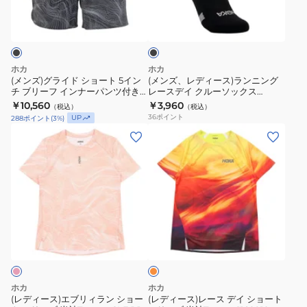
半
イ
ブ
ド
ー
ラ
袖
ン
シ
ス)
ッ
T
ナ
ク
ョ
ラ
シ
ー
ー
ン
ホカ
ホカ
ャ
パ
ト
ニ
(メンズ)グライド ショート 5イン
(メンズ、レディース)ランニング
ツ
ン
チ ブリーフ インナーパンツ付き
レースデイ クルーソックス
5
ン
1182012-BLCKW
1173970-BLK
1175856-
￥10,560
ツ
￥3,960
（税込）
（税込）
イ
グ
36
ポイント
UP
288
ポイント
(
3
%)
SNSTN
付
ン
レ
(レ
(レ
き
チ
ー
デ
デ
1175890-
ブ
ス
ィ
ィ
VST
リ
デ
ー
ー
ー
イ
ス)
ス)
フ
ク
エ
レ
イ
ル
オ
ブ
ー
レ
ン
ー
リ
ス
ン
ナ
ソ
ジ
ィ
デ
ー
ッ
ラ
イ
ホカ
ホカ
パ
ク
ン
シ
(レディース)エブリィラン ショー
(レディース)レース デイ ショート