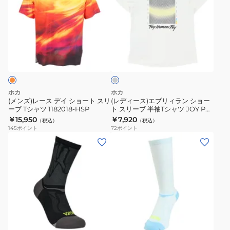
ズ)
ィ
レ
ー
ー
ス)
ス
エ
ラ
デ
ブ
イ
イ
リ
ト
グ
シ
ィ
レ
ョ
ラ
ー
ホカ
ホカ
ー
ン
(メンズ)レース デイ ショート スリ
(レディース)エブリィラン ショー
ーブ Tシャツ 1182018-HSP
ト スリーブ 半袖Tシャツ JOY PRT
ト
シ
1181995-WHTM
￥15,950
￥7,920
（税込）
（税込）
ス
ョ
145
ポイント
72
ポイント
リ
ー
(メ
(メ
ー
ト
ン
ン
ブ
ス
ズ、
ズ)
T
リ
レ
靴
シ
ー
デ
下
ャ
ブ
ィ
ク
ラ
ツ
半
ー
リ
イ
1182018-
袖
ス)
フ
ト