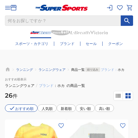
さらに絞り込む
スポーツ・カテゴリ
ブランド
セール
クーポン
ランニング
ランニングウェア
商品一覧
ブランド：
ホカ
絞り込み
おすすめ
順表示
ランニングウェア
/
ブランド
ホカ
の商品一覧
26
件
おすすめ順
人気順
新着順
安い順
高い順
(メ
(レ
ン
デ