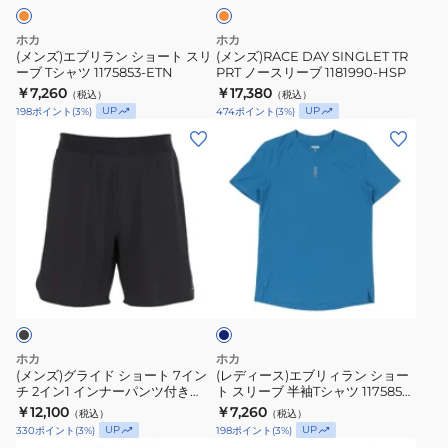
ジ
シ
ー
イ
ョ
ス
ホカ
ホカ
ン
ー
リ
(メンズ)エブリラン ショート スリ
(メンズ)RACE DAY SINGLET TR
ナ
ーブ Tシャツ 1175853-ETN
PRT ノースリーブ 1181990-HSP
ト
ー
￥7,260
ー
￥17,380
（税込）
（税込）
ス
ブ
UP
UP
198
ポイント
(
3
%)
474
ポイント
(
3
%)
パ
リ
1181990-
(メ
(レ
ン
ー
HSP
ン
デ
ツ
ブ
ズ)
ィ
付
T
グ
ー
き
シ
ラ
ス)
1182017-
ャ
イ
エ
STNP
ツ
ネ
ド
ブ
イ
1175853-
シ
リ
ビ
ETN
ー
ョ
ィ
ー
ラ
ホカ
ホカ
ト
ン
(メンズ)グライド ショート 7イン
(レディース)エブリィラン ショー
チ 2イン1 インナーパンツ付き
ト スリーブ 半袖Tシャツ 1175856-
7
シ
1175890-BLK
NTG
￥12,100
￥7,260
（税込）
（税込）
イ
ョ
UP
UP
330
ポイント
(
3
%)
198
ポイント
(
3
%)
ン
ー