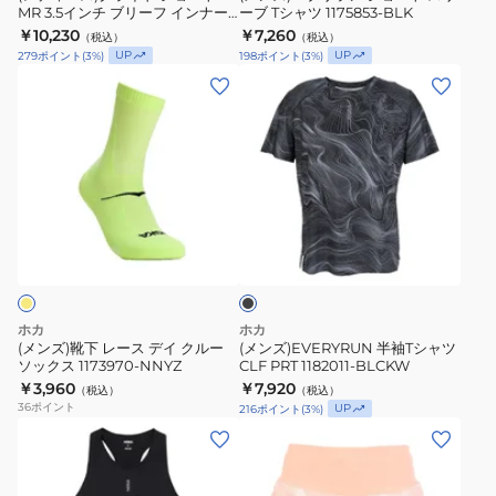
ナ
ツ
MR 3.5インチ ブリーフ インナー
ーブ Tシャツ 1175853-BLK
ー
ト
パンツ付き 1175859-BLK
ー
￥10,230
1183190-
￥7,260
（税込）
（税込）
ト
ス
UP
UP
279
ポイント
(
3
%)
198
ポイント
(
3
%)
パ
WHT
MR
リ
(メ
(メ
ン
3.5
ー
ン
ン
ツ
イ
ブ
ズ)
ズ)EVERYRUN
付
ン
T
靴
半
き
チ
シ
下
袖
1175860-
ブ
ャ
レ
T
BLK
リ
ツ
ブ
ー
シ
ラ
ー
1175853-
ス
ャ
ッ
フ
BLK
ク
デ
ツ
イ
イ
CLF
ホカ
ホカ
ン
ク
PRT
(メンズ)靴下 レース デイ クルー
(メンズ)EVERYRUN 半袖Tシャツ
ナ
ソックス 1173970-NNYZ
CLF PRT 1182011-BLCKW
ル
1182011-
ー
￥3,960
￥7,920
（税込）
（税込）
ー
BLCKW
36
ポイント
UP
216
ポイント
(
3
%)
パ
ソ
(レ
(レ
ン
ッ
デ
デ
ツ
ク
ィ
ィ
付