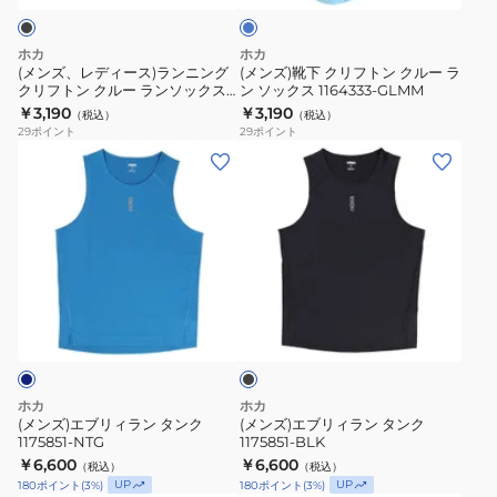
HSP
T
ブ
ラ
ト
ル
シ
ン
ン
ー
ホカ
ホカ
ャ
ニ
ク
(メンズ、レディース)ランニング
(メンズ)靴下 クリフトン クルー ラ
ツ
クリフトン クルー ランソックス
ン ソックス 1164333-GLMM
ン
ル
1164333-BLK
￥3,190
￥3,190
JOY
（税込）
（税込）
グ
ー
29
ポイント
29
ポイント
PRT
ク
ラ
(メ
(メ
1181995-
リ
ン
ン
ン
WHTM
フ
ソ
ズ)
ズ)
ト
ッ
エ
エ
ン
ク
ブ
ブ
ク
ス
リ
リ
ブ
ル
1164333-
ィ
ィ
ラ
ー
GLMM
ラ
ラ
ッ
ラ
ク
ン
ン
ン
タ
タ
ホカ
ホカ
ソ
ン
ン
(メンズ)エブリィラン タンク
(メンズ)エブリィラン タンク
ッ
1175851-NTG
1175851-BLK
ク
ク
￥6,600
￥6,600
ク
（税込）
（税込）
1175851-
1175851-
UP
UP
180
ポイント
(
3
%)
180
ポイント
(
3
%)
ス