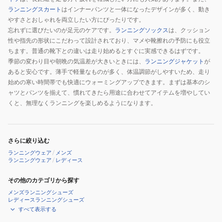
ランニングスカート
はインナーパンツと一体になったデザインが多く、動き
やすさとおしゃれを両立したい方にぴったりです。
忘れずに選びたいのが足元のケアです。
ランニングソックス
は、クッション
性や指先の形状にこだわって設計されており、マメや靴擦れの予防にも役立
ちます。普通の靴下との違いは走り始めるとすぐに実感できるはずです。
季節の変わり目や朝晩の気温差が大きいときには、
ランニングジャケット
が
あると安心です。薄手で軽量なものが多く、体温調節がしやすいため、走り
始めの寒い時間帯でも快適にウォーミングアップできます。まずは基本のシ
ャツとパンツを揃えて、慣れてきたら用途に合わせてアイテムを増やしてい
くと、無理なくランニングを楽しめるようになります。
さらに絞り込む
ランニングウェア
/
メンズ
ランニングウェア
/
レディース
その他のカテゴリから探す
メンズランニングシューズ
レディースランニングシューズ
すべて表示する