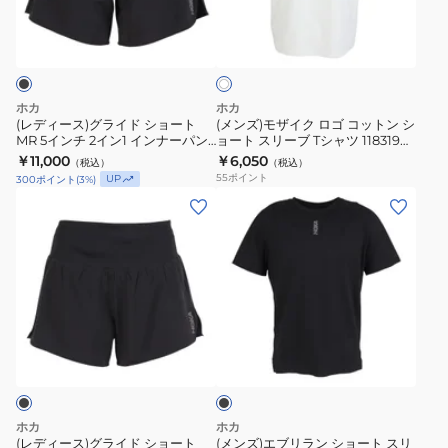
グ
イ
ー
イ
ホ
ラ
ク
ワ
ブ
ン
イ
ロ
イ
T
ナ
ト
ド
ゴ
シ
ー
シ
コ
ホカ
ホカ
ャ
パ
ョ
ッ
(レディース)グライド ショート
(メンズ)モザイク ロゴ コットン シ
ツ
ン
MR 5インチ 2イン1 インナーパン
ョート スリーブ Tシャツ 1183190-
ー
ト
ツ付き 1175860-BLK
WHT
1183190-
￥11,000
ツ
￥6,050
（税込）
（税込）
ト
ン
55
ポイント
UP
300
ポイント
(
3
%)
BLK
付
MR
シ
(レ
(メ
き
5
ョ
デ
ン
1175858-
イ
ー
ィ
ズ)
BLK
ン
ト
ー
エ
チ
ス
ス)
ブ
2
リ
グ
リ
イ
ー
ブ
ラ
ラ
ラ
ン
ブ
イ
ン
ッ
1
T
ク
ド
シ
イ
シ
シ
ョ
ホカ
ホカ
ン
ャ
ョ
ー
(レディース)グライド ショート
(メンズ)エブリラン ショート スリ