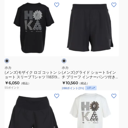
NTG
BLK
(メ
(メ
1164333-
ン
ン
BLK
ズ)
ズ)
モ
グ
ザ
ラ
イ
イ
ブ
ク
ド
ラ
ロ
シ
ッ
ク
ゴ
ョ
コ
ー
ホカ
ホカ
ッ
ト
(メンズ)モザイク ロゴ コットン シ
(メンズ)グライド ショート 5イン
ョート スリーブ Tシャツ 1183190-
チ ブリーフ インナーパンツ付き
ト
5
BLK
1175858-BLK
￥6,050
￥10,560
（税込）
（税込）
ン
イ
55
ポイント
UP
288
ポイント
(
3
%)
シ
ン
(レ
(メ
ョ
チ
デ
ン
ー
ブ
ィ
ズ)
ト
リ
ー
モ
ス
ー
ス)
ザ
リ
フ