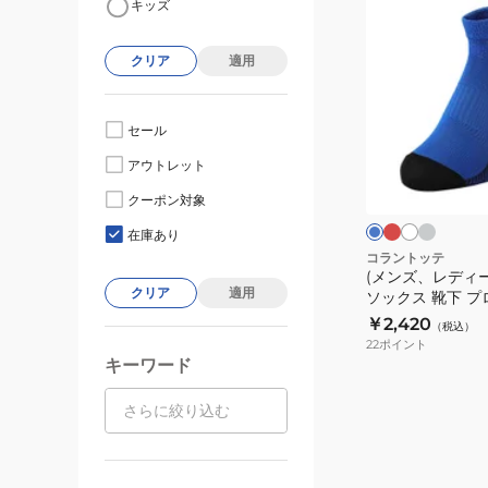
キッズ
ン
ズ、
クリア
適用
レ
デ
ィ
セール
ー
レ
チ
ホ
ブ
アウトレット
ッ
ャ
ワ
ス)
ル
ド
コ
イ
ー
ラ
クーポン対象
ー
ト
ン
ル
在庫あり
グ
ニ
コラントッテ
レ
(メンズ、レディー
ン
ー
クリア
適用
ソックス 靴下 
グ
ス AJMMA
￥2,420
（税込）
ソ
22
ポイント
ッ
キーワード
ク
ス
靴
下