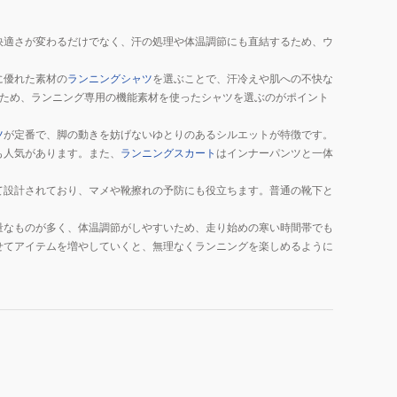
快適さが変わるだけでなく、汗の処理や体温調節にも直結するため、ウ
に優れた素材の
ランニングシャツ
を選ぶことで、汗冷えや肌への不快な
いため、ランニング専用の機能素材を使ったシャツを選ぶのがポイント
ツ
が定番で、脚の動きを妨げないゆとりのあるシルエットが特徴です。
も人気があります。また、
ランニングスカート
はインナーパンツと一体
て設計されており、マメや靴擦れの予防にも役立ちます。普通の靴下と
量なものが多く、体温調節がしやすいため、走り始めの寒い時間帯でも
せてアイテムを増やしていくと、無理なくランニングを楽しめるように