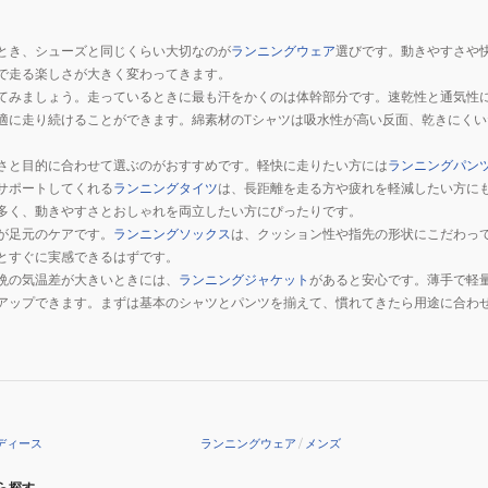
とき、シューズと同じくらい大切なのが
ランニングウェア
選びです。動きやすさや
で走る楽しさが大きく変わってきます。
てみましょう。走っているときに最も汗をかくのは体幹部分です。速乾性と通気性
適に走り続けることができます。綿素材のTシャツは吸水性が高い反面、乾きにく
さと目的に合わせて選ぶのがおすすめです。軽快に走りたい方には
ランニングパン
サポートしてくれる
ランニングタイツ
は、長距離を走る方や疲れを軽減したい方に
多く、動きやすさとおしゃれを両立したい方にぴったりです。
が足元のケアです。
ランニングソックス
は、クッション性や指先の形状にこだわっ
とすぐに実感できるはずです。
晩の気温差が大きいときには、
ランニングジャケット
があると安心です。薄手で軽
アップできます。まずは基本のシャツとパンツを揃えて、慣れてきたら用途に合わ
ディース
ランニングウェア
/
メンズ
ら探す