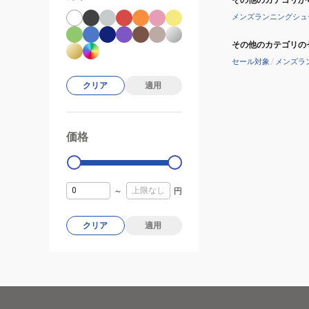
メンズランニングシュ
その他のカテゴリの
セール対象
/
メンズラ
クリア
適用
価格
99000
0
～
円
クリア
適用