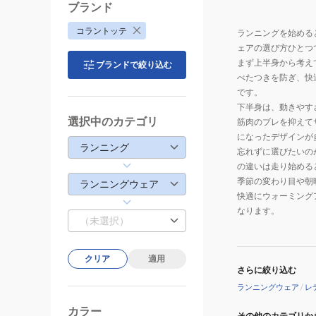
プ
ブランド
ロ
コラントッテ
ランニングを始める
エ
ェアの選び方ひとつ
イ
まず上半身から考え
ブランドで絞り込む
ド
べたつきを防ぎ、快
ソ
です。
ッ
下半身は、動きやす
ク
選択中のカテゴリ
筋肉のブレを抑えて
ス
になったデザインが
ランニング
忘れずに選びたいの
AJMMA
の違いは走り始める
季節の変わり目や朝
ランニングウェア
快適にウォーミング
なります。
（未選択）
クリア
適用
さらに絞り込む
ランニングウェア
/
レ
カラー
その他のカテゴリか