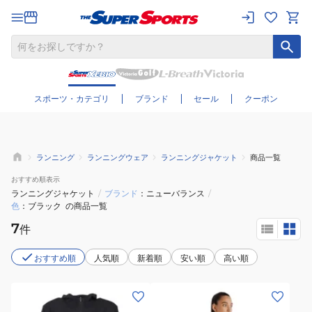
さらに絞り込む
スポーツ・カテゴリ
ブランド
セール
クーポン
ランニング
ランニングウェア
ランニングジャケット
商品一覧
おすすめ
順表示
ランニングジャケット
/
ブランド
ニューバランス
/
色
ブラック
の商品一覧
7
件
おすすめ順
人気順
新着順
安い順
高い順