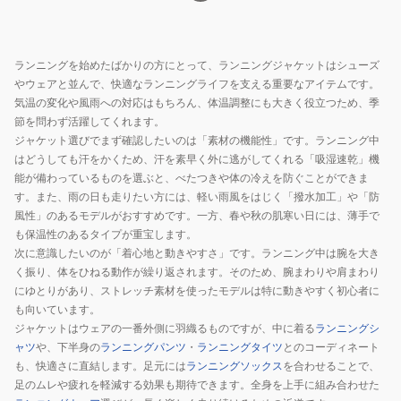
ランニングを始めたばかりの方にとって、ランニングジャケットはシューズ
やウェアと並んで、快適なランニングライフを支える重要なアイテムです。
気温の変化や風雨への対応はもちろん、体温調整にも大きく役立つため、季
節を問わず活躍してくれます。
ジャケット選びでまず確認したいのは「素材の機能性」です。ランニング中
はどうしても汗をかくため、汗を素早く外に逃がしてくれる「吸湿速乾」機
能が備わっているものを選ぶと、べたつきや体の冷えを防ぐことができま
す。また、雨の日も走りたい方には、軽い雨風をはじく「撥水加工」や「防
風性」のあるモデルがおすすめです。一方、春や秋の肌寒い日には、薄手で
も保温性のあるタイプが重宝します。
次に意識したいのが「着心地と動きやすさ」です。ランニング中は腕を大き
く振り、体をひねる動作が繰り返されます。そのため、腕まわりや肩まわり
にゆとりがあり、ストレッチ素材を使ったモデルは特に動きやすく初心者に
も向いています。
ジャケットはウェアの一番外側に羽織るものですが、中に着る
ランニングシ
ャツ
や、下半身の
ランニングパンツ
・
ランニングタイツ
とのコーディネート
も、快適さに直結します。足元には
ランニングソックス
を合わせることで、
足のムレや疲れを軽減する効果も期待できます。全身を上手に組み合わせた