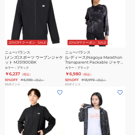
20%OFFクーポン
SALE
20%OFFクーポン
SALE
ニューバランス
ニューバランス
(メンズ)スポーツ ウーブンジャケ
(レディース)Nagoya Marathon
ット MJ51900BK
Transparent Packable ジャケッ
ト AWJ5110YBK
カラー
：
ブラック
カラー
：
ブラック
￥6,237
￥6,980
（税込）
（税込）
10%OFF
￥6,930
50%OFF
￥13,970
（税込）
（税込）
56
ポイント
63
ポイント