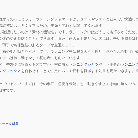
ばかりの方にとって、ランニングジャケットはシューズやウェアと並んで、快適な
温調整にも大きく役立つため、季節を問わず活躍してくれます。
ず確認したいのは「素材の機能性」です。ランニング中はどうしても汗をかくため
や体の冷えを防ぐことができます。また、雨の日も走りたい方には、軽い雨風をは
、薄手でも保温性のあるタイプが重宝します。
「着心地と動きやすさ」です。ランニング中は腕を大きく振り、体をひねる動作が
モデルは特に動きやすく初心者にも向いています。
の一番外側に羽織るものですが、中に着る
ランニングシャツ
や、下半身の
ランニン
ングソックス
を合わせることで、足のムレや疲れを軽減する効果も期待できます。
。
っているので、まずは「今の季節に必要な機能」と「動きやすさ」を軸に選んでみ
はずです。
/
セール対象