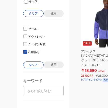
キッズ
クリア
適用
セール
アウトレット
SALE
クーポン対象
アシックス
在庫あり
(メンズ)METAR
ケット 2011D435
クリア
適用
カラー
：
ネイビー
￥18,590
（税込）
26%OFF
￥25,300
507
ポイント
(
3
%)
UP
キーワード