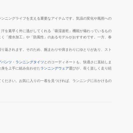
ランニングライフを支える重要なアイテムです。気温の変化や風雨への
、汗を素早く外に逃がしてくれる「吸湿速乾」機能が備わっているもの
じく「撥水加工」や「防風性」のあるモデルがおすすめです。一方、春
繰り返されます。そのため、腕まわりや肩まわりにゆとりがあり、スト
グパンツ
・
ランニングタイツ
とのコーディネートも、快適さに直結しま
全身を上手に組み合わせた
ランニングウェア
選びが、長く楽しく走り続
てください。お気に入りの一着を見つければ、ランニングに出かけるの