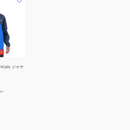
LE
ntials ジャケ
込）