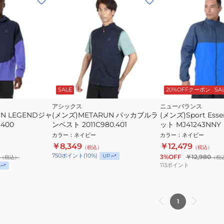
SALE
20%OFFクーポン
SA
アシックス
ニューバランス
UN LEGENDジャ
(メンズ)METARUN パッカブルラ
(メンズ)Sport Esse
.400
ンベスト 2011C980.401
ット MJ41243NNY
カラー
：
ネイビー
カラー
：
ネイビー
￥8,349
￥12,479
（税込）
（税込）
750
ポイント
(
10
%)
UP
3%OFF
￥12,980
（税込）
（税
113
ポイント
1