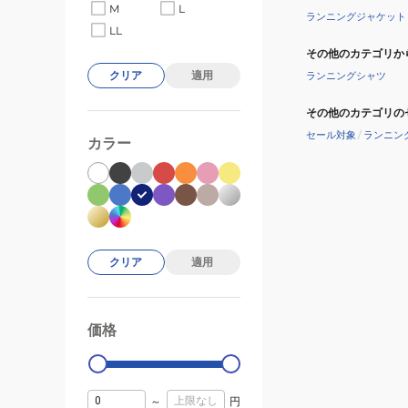
M
L
ランニングジャケット
LL
その他のカテゴリか
クリア
適用
ランニングシャツ
その他のカテゴリの
セール対象
/
ランニン
カラー
クリア
適用
価格
99000
0
～
円