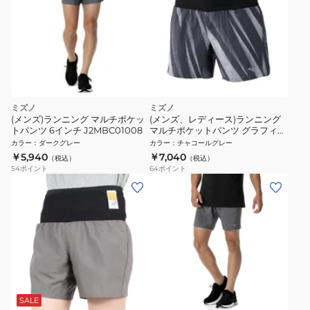
ミズノ
ミズノ
(メンズ)ランニング マルチポケッ
(メンズ、レディース)ランニング
トパンツ 6インチ J2MBC01008
マルチポケットパンツ グラフィッ
ク 6インチ J2MBC01491
カラー
：
ダークグレー
カラー
：
チャコールグレー
￥5,940
￥7,040
（税込）
（税込）
54
ポイント
64
ポイント
SALE