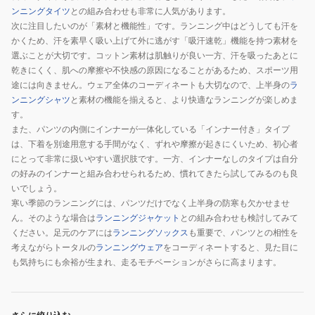
ンニングタイツ
との組み合わせも非常に人気があります。
次に注目したいのが「素材と機能性」です。ランニング中はどうしても汗を
かくため、汗を素早く吸い上げて外に逃がす「吸汗速乾」機能を持つ素材を
選ぶことが大切です。コットン素材は肌触りが良い一方、汗を吸ったあとに
乾きにくく、肌への摩擦や不快感の原因になることがあるため、スポーツ用
途には向きません。ウェア全体のコーディネートも大切なので、上半身の
ラ
ンニングシャツ
と素材の機能を揃えると、より快適なランニングが楽しめま
す。
また、パンツの内側にインナーが一体化している「インナー付き」タイプ
は、下着を別途用意する手間がなく、ずれや摩擦が起きにくいため、初心者
にとって非常に扱いやすい選択肢です。一方、インナーなしのタイプは自分
の好みのインナーと組み合わせられるため、慣れてきたら試してみるのも良
いでしょう。
寒い季節のランニングには、パンツだけでなく上半身の防寒も欠かせませ
ん。そのような場合は
ランニングジャケット
との組み合わせも検討してみて
ください。足元のケアには
ランニングソックス
も重要で、パンツとの相性を
考えながらトータルの
ランニングウェア
をコーディネートすると、見た目に
も気持ちにも余裕が生まれ、走るモチベーションがさらに高まります。