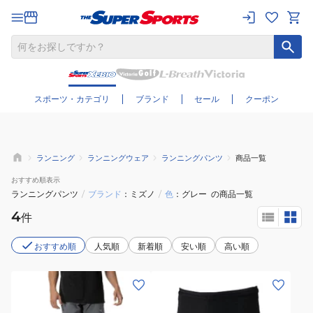
さらに絞り込む
スポーツ・カテゴリ
ブランド
セール
クーポン
ランニング
ランニングウェア
ランニングパンツ
商品一覧
おすすめ
順表示
ランニングパンツ
/
ブランド
ミズノ
/
色
グレー
の商品一覧
4
件
おすすめ順
人気順
新着順
安い順
高い順