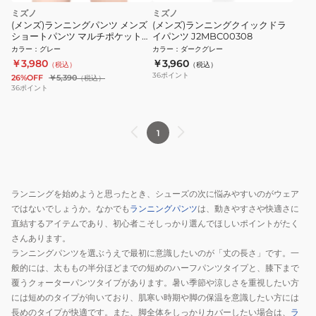
ミズノ
ミズノ
(メンズ)ランニングパンツ メンズ
(メンズ)ランニングクイックドラ
ショートパンツ マルチポケットパ
イパンツ J2MBC00308
ンツ J2MB851007
カラー
：
グレー
カラー
：
ダークグレー
￥3,980
￥3,960
（税込）
（税込）
36
ポイント
26%OFF
￥5,390
（税込）
36
ポイント
1
ランニングを始めようと思ったとき、シューズの次に悩みやすいのがウェア
ではないでしょうか。なかでも
ランニングパンツ
は、動きやすさや快適さに
直結するアイテムであり、初心者こそしっかり選んでほしいポイントがたく
さんあります。
ランニングパンツを選ぶうえで最初に意識したいのが「丈の長さ」です。一
般的には、太ももの半分ほどまでの短めのハーフパンツタイプと、膝下まで
覆うクォーターパンツタイプがあります。暑い季節や涼しさを重視したい方
には短めのタイプが向いており、肌寒い時期や脚の保温を意識したい方には
長めのタイプが快適です。また、脚全体をしっかりカバーしたい場合は、
ラ