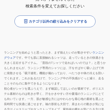
検索条件を変えてお探しください
カテゴリ以外の絞り込みをクリアする
ランニングを始めようと思ったとき、まず揃えたいのが動きやすい
ランニン
グウェア
です。中でも肌に直接触れるシャツは、走っているときの快適さを
大きく左右するアイテム。「普段のTシャツで走ればいいのでは？」と思うか
もしれませんが、ランニング専用のシャツには、汗をすばやく吸い上げて外
に発散させる「吸汗速乾」機能が備わっており、べたつきや体の冷えを防い
でくれます。これがあるだけで、ランニング中の不快感がぐっと減り、走る
ことそのものに集中できるようになります。
初心者がシャツを選ぶうえで、まず確認してほしいのが素材です。ポリエス
テル素材のものは乾きが早く、汗をかきやすい方や夏場のランニングにとて
も向いています。一方、肌が敏感な方にはやわらかな着心地の素材を選ぶと
長時間でも快適に過ごせます。袖の形状も大切で、肩まわりの動きが気にな
る方はノースリーブやタンクトップタイプ、紫外線や擦れが気になる方は半