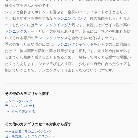
袖タイプを選ぶと安心です。
シャツと合わせてボトムスも選ぶと、全身のコーディネートがまとまりま
す。動きやすさを重視するなら
ランニングパンツ
、脚の筋肉をしっかりサポ
ートしたい方には
ランニングタイツ
が人気です。女性にはデザイン性の高い
ランニングスカート
という選択肢もあります。足元には、マメや靴擦れを防
いでくれる専用の
ランニングソックス
を合わせるのがおすすめです。
季節の変わり目や雨の日には、
ランニングジャケット
をシャツの上に羽織る
だけで、体温調節や防風・防水対策ができて便利です。走り始めは体が温ま
るまで少し肌寒く感じることもあるため、一枚持っておくと活躍する場面が
たくさんあります。シャツ選びを入り口に、少しずつ自分に合ったウェアを
揃えていくことで、ランニングがより楽しくなっていくはずです。
その他のカテゴリから探す
ランニングパンツ
ランニングスカート
すべて表示する
その他のカテゴリのセール対象から探す
セール対象
/
ランニングパンツ
セール対象
/
ランニングスカート