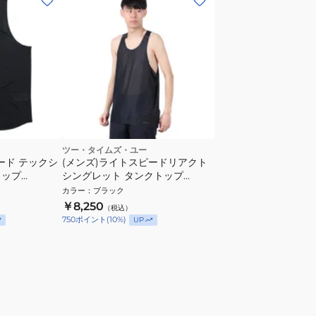
ツー・タイムズ・ユー
ード テックシ
(メンズ)ライトスピードリアクト
トップ
シングレット タンクトップ
MR7375A-BLK/BRF
カラー
：
ブラック
￥8,250
（税込）
750
ポイント
(
10
%)
UP