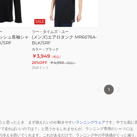
SALE
ー
ツー・タイムズ・ユー
メッシュ長袖シャ
(メンズ)エアロタンク MR6676A-
K/SRF
BLK/SRF
カラー
：
ブラック
￥3,949
（税込）
20%OFF
￥4,950
（税込）
35
ポイント
1
うと思ったとき、まず揃えたいのが動きやすい
ランニングウェア
です。中でも肌に
ツで走ればいいのでは？」と思うかもしれませんが、ランニング専用のシャツには
の冷えを防いでくれます。これがあるだけで、ランニング中の不快感がぐっと減り