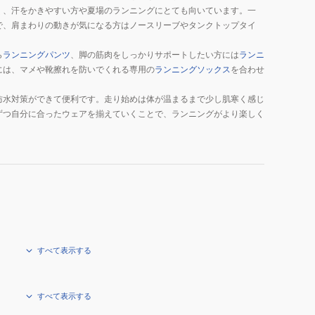
く、汗をかきやすい方や夏場のランニングにとても向いています。一
で、肩まわりの動きが気になる方はノースリーブやタンクトップタイ
ら
ランニングパンツ
、脚の筋肉をしっかりサポートしたい方には
ランニ
には、マメや靴擦れを防いでくれる専用の
ランニングソックス
を合わせ
防水対策ができて便利です。走り始めは体が温まるまで少し肌寒く感じ
ずつ自分に合ったウェアを揃えていくことで、ランニングがより楽しく
すべて表示する
すべて表示する