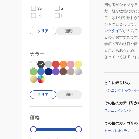
初心者がシャツを選
SS
S
方、肌が敏感な方に
M
L
プ、紫外線や擦れが
シャツと合わせてボ
ングタイツ
が人気で
クリア
適用
るのがおすすめです
季節の変わり目や雨
ることもあるため、
カラー
なっていくはずです
さらに絞り込む
ランニングシャツ
/
セ
クリア
適用
その他のカテゴリか
ランニングパンツ
価格
99000
0
その他のカテゴリの
セール対象
/
ランニン