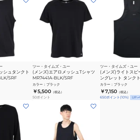
ー
ツー・タイムズ・ユー
ツー・タイムズ・ユー
メッシュタンクト
(メンズ)エアロメッシュTシャツ
(メンズ)ライトスピ
LK/SRF
MR7441A-BLK/SRF
ングレット タンク
MR7151A-BLK/BRF
カラー
：
ブラック
カラー
：
ブラック
￥5,500
￥7,150
（税込）
（税込）
50
ポイント
650
ポイント
(
10
%)
UP