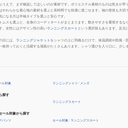
ぶうえで、まず確認してほしいのが素材です。ポリエステル素材のものは乾きが早
はやわらかな着心地の素材を選ぶと長時間でも快適に過ごせます。袖の形状も大切
気になる方は半袖タイプを選ぶと安心です。
トムスも選ぶと、全身のコーディネートがまとまります。動きやすさを重視するな
す。女性にはデザイン性の高い
ランニングスカート
という選択肢もあります。足元
。
の日には、
ランニングジャケット
をシャツの上に羽織るだけで、体温調節や防風・
一枚持っておくと活躍する場面がたくさんあります。シャツ選びを入り口に、少し
。
ール対象
ランニングシャツ
/
メンズ
ら探す
ランニングスカート
セール対象から探す
グパンツ
セール対象
/
ランニングスカート