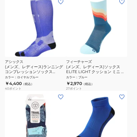
アシックス
フィーチャーズ
(メンズ、レディース)ランニング
(メンズ、レディース)ソックス
コンプレッションソックス
ELITE LIGHT クッション ミニ ク
3013B344.400
ルー 4400040163251
カラー
：
ロイヤルブルー
カラー
：
ブルー
￥4,400
￥2,970
（税込）
（税込）
40
ポイント
27
ポイント