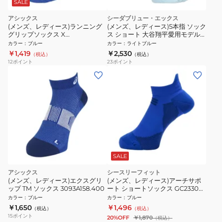
SALE
アシックス
シーダブリュー・エックス
(メンズ、レディース)ランニング
(メンズ、レディース)5本指 ソック
グリップソックス X
ス ショート 大谷翔平愛用モデル
3013B030.400
BCR610LB
カラー
：
ブルー
カラー
：
ライトブルー
￥1,419
￥2,530
（税込）
（税込）
12
ポイント
23
ポイント
SALE
アシックス
シースリーフィット
(メンズ、レディース)エクスグリ
(メンズ、レディース)アーチサポ
ップ TM ソックス 3093A158.400
ート ショートソックス GC23300
OU
カラー
：
ブルー
カラー
：
ブルー
￥1,650
￥1,496
（税込）
（税込）
15
ポイント
20%OFF
￥1,870
（税込）