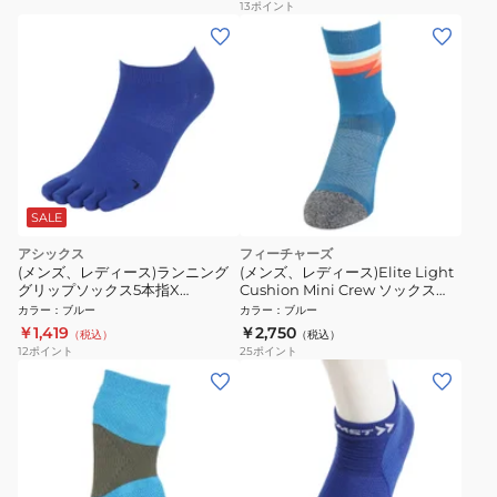
13
ポイント
SALE
アシックス
フィーチャーズ
(メンズ、レディース)ランニング
(メンズ、レディース)Elite Light
グリップソックス5本指X
Cushion Mini Crew ソックス
3013B031.400
4400040127241
カラー
：
ブルー
カラー
：
ブルー
￥1,419
￥2,750
（税込）
（税込）
12
ポイント
25
ポイント