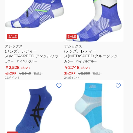
SALE
SALE
アシックス
アシックス
(メンズ、レディー
(メンズ、レディー
ス)METASPEED アンクルソック
ス)METASPEED クルーソックス
ス 3013B399.400
3013B398.400
カラー
：
ロイヤルブルー
カラー
：
ロイヤルブルー
￥2,528
￥2,748
（税込）
（税込）
4%OFF
￥2,640
3%OFF
￥2,860
（税込）
（税込）
22
ポイント
24
ポイント