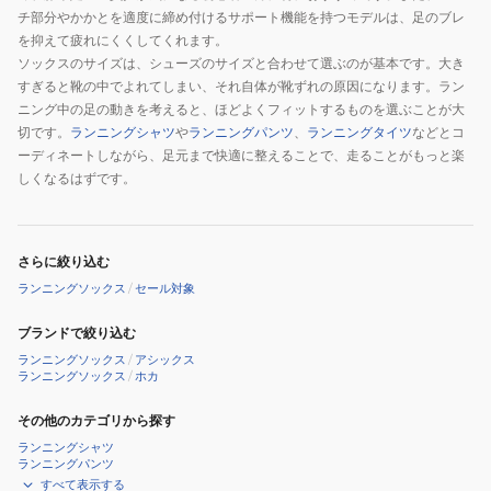
チ部分やかかとを適度に締め付けるサポート機能を持つモデルは、足のブレ
を抑えて疲れにくくしてくれます。
ソックスのサイズは、シューズのサイズと合わせて選ぶのが基本です。大き
すぎると靴の中でよれてしまい、それ自体が靴ずれの原因になります。ラン
ニング中の足の動きを考えると、ほどよくフィットするものを選ぶことが大
切です。
ランニングシャツ
や
ランニングパンツ
、
ランニングタイツ
などとコ
ーディネートしながら、足元まで快適に整えることで、走ることがもっと楽
しくなるはずです。
さらに絞り込む
ランニングソックス
/
セール対象
ブランドで絞り込む
ランニングソックス
/
アシックス
ランニングソックス
/
ホカ
その他のカテゴリから探す
ランニングシャツ
ランニングパンツ
すべて表示する