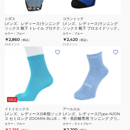
シダス
コラントッテ
(メンズ、レディース)ランニング
(メンズ、レディース)ランニング
ソックス 靴下 トレイル プロテク
ソックス 靴下 プロエイドソック
ト 3214162
ス AJMMA01
カラー
：
ブルー
カラー
：
ブルー
￥2,860
￥2,420
（税込）
（税込）
26
ポイント
22
ポイント
SALE
イトイエックス
アールエル
(メンズ、レディース)5本指ソック
(メンズ、レディース)Type-N/ON
ス セミロング ZOOMIN BLUE ラ
中・長距離専用 ランニング グリ
ンニングソックス
ップ ソックス RNS1004-24
カラー
：
ブルー
カラー
：
ライトブルー
￥2,255
￥2,200