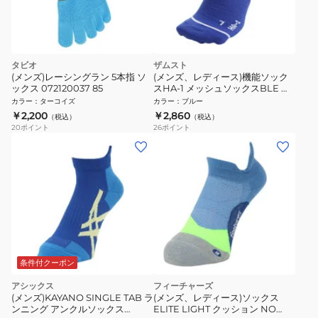
タビオ
ザムスト
(メンズ)レーシングラン 5本指 ソ
(メンズ、レディース)機能ソック
ックス 072120037 85
スHA-1 メッシュソックスBLE 靴
下
カラー
：
ターコイズ
カラー
：
ブルー
￥2,200
￥2,860
（税込）
（税込）
20
ポイント
26
ポイント
条件付クーポン
アシックス
フィーチャーズ
(メンズ)KAYANO SINGLE TAB ラ
(メンズ、レディース)ソックス
ンニング アンクルソックス
ELITE LIGHT クッション NO