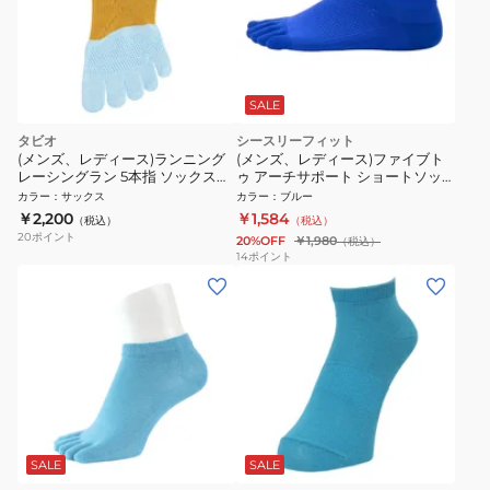
SALE
タビオ
シースリーフィット
(メンズ、レディース)ランニング
(メンズ、レディース)ファイブト
レーシングラン 5本指 ソックス
ゥ アーチサポート ショートソッ
071120036 80
クス GC23302 OU
カラー
：
サックス
カラー
：
ブルー
￥2,200
￥1,584
（税込）
（税込）
20
ポイント
20%OFF
￥1,980
（税込）
14
ポイント
SALE
SALE