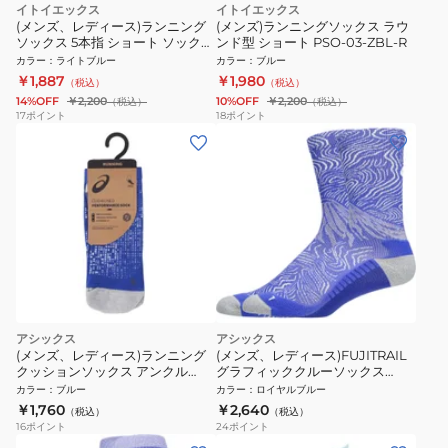
イトイエックス
イトイエックス
(メンズ、レディース)ランニング
(メンズ)ランニングソックス ラウ
ソックス 5本指 ショート ソックス
ンド型 ショート PSO-03-ZBL-R
PSO-03-ZBL
カラー
：
ライトブルー
カラー
：
ブルー
￥1,887
￥1,980
（税込）
（税込）
14%OFF
￥2,200
10%OFF
￥2,200
（税込）
（税込）
17
ポイント
18
ポイント
アシックス
アシックス
(メンズ、レディース)ランニング
(メンズ、レディース)FUJITRAIL
クッションソックス アンクル
グラフィッククルーソックス
3013A982.405
3013B327.400
カラー
：
ブルー
カラー
：
ロイヤルブルー
￥1,760
￥2,640
（税込）
（税込）
16
ポイント
24
ポイント