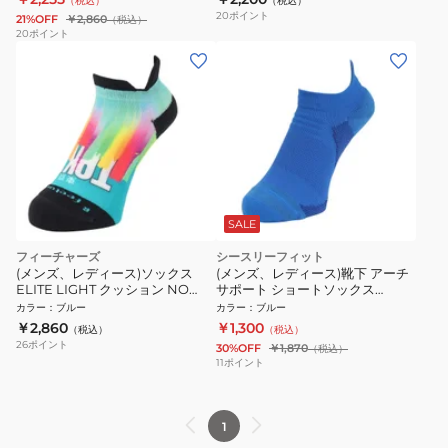
（税込）
（税込）
20
ポイント
21%OFF
￥2,860
（税込）
20
ポイント
SALE
フィーチャーズ
シースリーフィット
(メンズ、レディース)ソックス
(メンズ、レディース)靴下 アーチ
ELITE LIGHT クッション NO
サポート ショートソックス
SHOW TAB 4400030176251
GC23300 B
カラー
：
ブルー
カラー
：
ブルー
￥2,860
￥1,300
（税込）
（税込）
26
ポイント
30%OFF
￥1,870
（税込）
11
ポイント
1