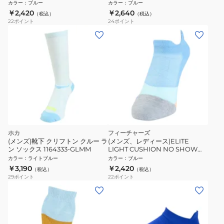
3013B084.400
SHOW TAB 4400030167251
カラー
：
ブルー
カラー
：
ブルー
￥2,420
￥2,640
（税込）
（税込）
22
ポイント
24
ポイント
ホカ
フィーチャーズ
(メンズ)靴下 クリフトン クルー ラ
(メンズ、レディース)ELITE
ン ソックス 1164333-GLMM
LIGHT CUSHION NO SHOW
TAB ソックス 4400030147242
カラー
：
ライトブルー
カラー
：
ブルー
￥3,190
￥2,420
（税込）
（税込）
29
ポイント
22
ポイント