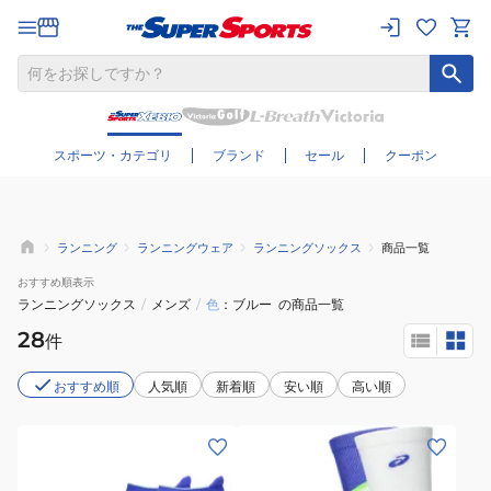
さらに絞り込む
スポーツ・カテゴリ
ブランド
セール
クーポン
ランニング
ランニングウェア
ランニングソックス
商品一覧
おすすめ
順表示
ランニングソックス
/
メンズ
/
色
ブルー
の商品一覧
28
件
おすすめ順
人気順
新着順
安い順
高い順