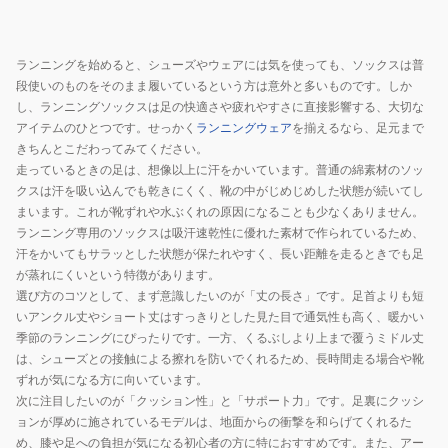
ランニングを始めると、シューズやウェアには気を使っても、ソックスは普
段使いのものをそのまま履いているという方は意外と多いものです。しか
し、ランニングソックスは足の快適さや疲れやすさに直接影響する、大切な
アイテムのひとつです。せっかく
ランニングウェア
を揃えるなら、足元まで
きちんとこだわってみてください。
走っているときの足は、想像以上に汗をかいています。普通の綿素材のソッ
クスは汗を吸い込んでも乾きにくく、靴の中がじめじめした状態が続いてし
まいます。これが靴ずれや水ぶくれの原因になることも少なくありません。
ランニング専用のソックスは吸汗速乾性に優れた素材で作られているため、
汗をかいてもサラッとした状態が保たれやすく、長い距離を走るときでも足
が蒸れにくいという特徴があります。
選び方のコツとして、まず意識したいのが「丈の長さ」です。足首よりも短
いアンクル丈やショート丈はすっきりとした見た目で通気性も高く、暖かい
季節のランニングにぴったりです。一方、くるぶしより上まで覆うミドル丈
は、シューズとの接触による擦れを防いでくれるため、長時間走る場合や靴
ずれが気になる方に向いています。
次に注目したいのが「クッション性」と「サポート力」です。足裏にクッシ
ョンが厚めに施されているモデルは、地面からの衝撃を和らげてくれるた
め、膝や足への負担が気になる初心者の方に特におすすめです。また、アー