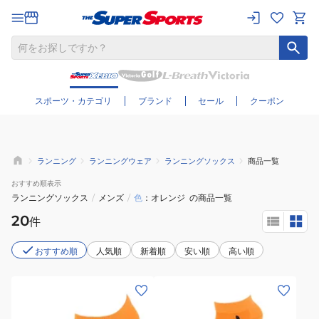
さらに絞り込む
スポーツ・カテゴリ
ブランド
セール
クーポン
ランニング
ランニングウェア
ランニングソックス
商品一覧
おすすめ
順表示
ランニングソックス
/
メンズ
/
色
オレンジ
の商品一覧
20
件
おすすめ順
人気順
新着順
安い順
高い順