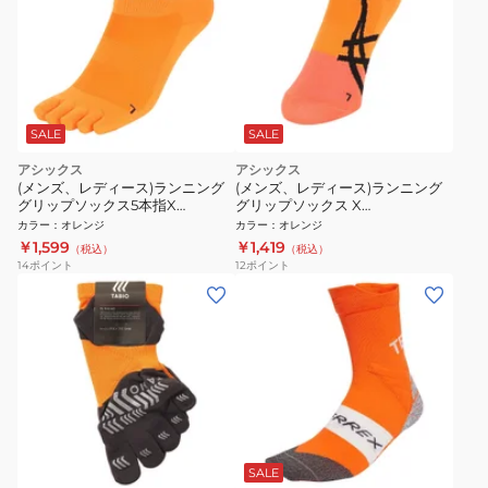
SALE
SALE
アシックス
アシックス
(メンズ、レディース)ランニング
(メンズ、レディース)ランニング
グリップソックス5本指X
グリップソックス X
3013B031.800
3013B030.800
カラー
：
オレンジ
カラー
：
オレンジ
￥1,599
￥1,419
（税込）
（税込）
14
ポイント
12
ポイント
SALE