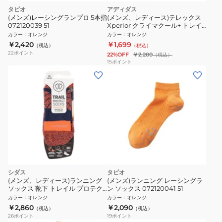
タビオ
アディダス
(メンズ)レーシングランプロ 5本指
(メンズ、レディース)テレックス
072120039 51
Xperior クライマクール+ トレイ
ル クルー ソックス KSU53-
カラー
：
オレンジ
カラー
：
オレンジ
JW0888
￥2,420
￥1,699
（税込）
（税込）
22
ポイント
22%OFF
￥2,200
（税込）
15
ポイント
シダス
タビオ
(メンズ、レディース)ランニング
(メンズ)ランニング レーシングラ
ソックス 靴下 トレイル プロテク
ン ソックス 072120041 51
ト 3214161
カラー
：
オレンジ
カラー
：
オレンジ
￥2,860
￥2,090
（税込）
（税込）
26
ポイント
19
ポイント