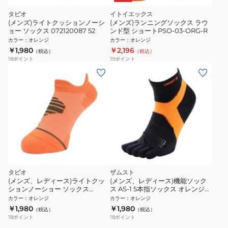
タビオ
イトイエックス
(メンズ)ライトクッションノーシ
(メンズ)ランニングソックス ラウ
ョー ソックス 072120087 52
ンド型 ショートPSO-03-ORG-R
カラー
：
オレンジ
カラー
：
オレンジ
￥1,980
￥2,196
（税込）
（税込）
18
ポイント
19
ポイント
タビオ
ザムスト
(メンズ、レディース)ライトクッ
(メンズ、レディース)機能ソック
ションノーショー ソックス
ス AS-1 5本指ソックス オレンジ
071120070 52
靴下
カラー
：
オレンジ
カラー
：
オレンジ
￥1,980
￥1,980
（税込）
（税込）
18
ポイント
18
ポイント