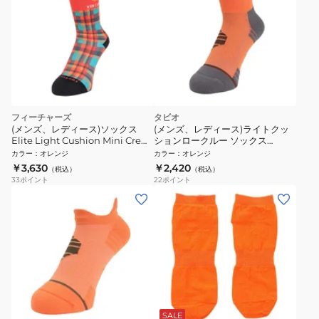
フィーチャーズ
タビオ
(メンズ、レディース)ソックス
(メンズ、レディース)ライトクッ
Elite Light Cushion Mini Crew
ションロークルー ソックス
4400040192252
071130004 52
カラー
：
オレンジ
カラー
：
オレンジ
￥3,630
￥2,420
（税込）
（税込）
33
ポイント
22
ポイント
SALE