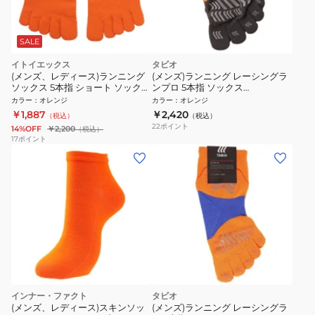
SALE
イトイエックス
タビオ
(メンズ、レディース)ランニング
(メンズ)ランニング レーシングラ
ソックス 5本指 ショート ソックス
ンプロ 5本指 ソックス
PSO-03-ORG
072120040 51
カラー
：
オレンジ
カラー
：
オレンジ
￥1,887
￥2,420
（税込）
（税込）
22
ポイント
14%OFF
￥2,200
（税込）
17
ポイント
インナー・ファクト
タビオ
(メンズ、レディース)スキンソッ
(メンズ)ランニング レーシングラ