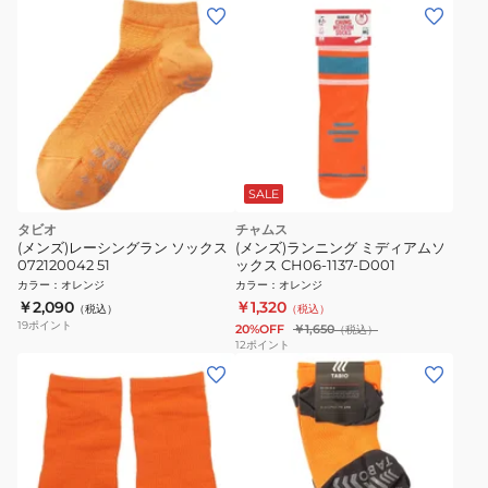
SALE
タビオ
チャムス
(メンズ)レーシングラン ソックス
(メンズ)ランニング ミディアムソ
072120042 51
ックス CH06-1137-D001
カラー
：
オレンジ
カラー
：
オレンジ
￥2,090
￥1,320
（税込）
（税込）
19
ポイント
20%OFF
￥1,650
（税込）
12
ポイント