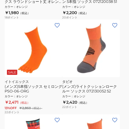
クス ラウンドショート丈 オレン
ン 5本指 ソックス 072120038 51
ジ S-R-SDO-L
カラー
：
オレンジ
カラー
：
オレンジ
￥1,980
￥2,200
（税込）
（税込）
18
ポイント
20
ポイント
SALE
イトイエックス
タビオ
(メンズ)5本指ソックス セミロング
(メンズ)ライトクッションローク
PSO-06-ORG
ルー ソックス 072130052 52
カラー
：
オレンジ
カラー
：
オレンジ
￥2,471
￥2,420
（税込）
（税込）
22
ポイント
13%OFF
￥2,860
（税込）
22
ポイント