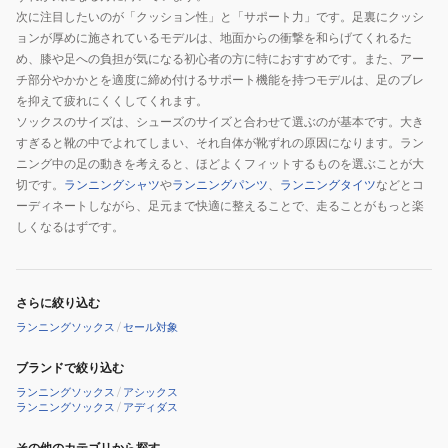
次に注目したいのが「クッション性」と「サポート力」です。足裏にクッシ
ョンが厚めに施されているモデルは、地面からの衝撃を和らげてくれるた
め、膝や足への負担が気になる初心者の方に特におすすめです。また、アー
チ部分やかかとを適度に締め付けるサポート機能を持つモデルは、足のブレ
を抑えて疲れにくくしてくれます。
ソックスのサイズは、シューズのサイズと合わせて選ぶのが基本です。大き
すぎると靴の中でよれてしまい、それ自体が靴ずれの原因になります。ラン
ニング中の足の動きを考えると、ほどよくフィットするものを選ぶことが大
切です。
ランニングシャツ
や
ランニングパンツ
、
ランニングタイツ
などとコ
ーディネートしながら、足元まで快適に整えることで、走ることがもっと楽
しくなるはずです。
さらに絞り込む
ランニングソックス
/
セール対象
ブランドで絞り込む
ランニングソックス
/
アシックス
ランニングソックス
/
アディダス
その他のカテゴリから探す