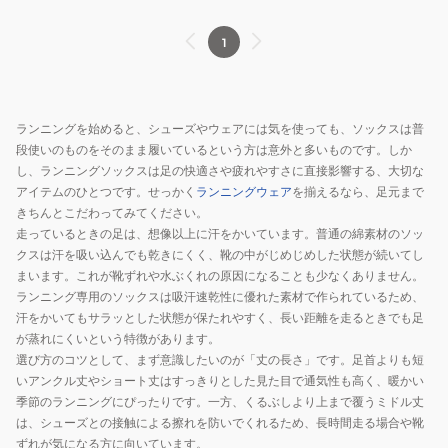
1
ランニングを始めると、シューズやウェアには気を使っても、ソックスは普
段使いのものをそのまま履いているという方は意外と多いものです。しか
し、ランニングソックスは足の快適さや疲れやすさに直接影響する、大切な
アイテムのひとつです。せっかく
ランニングウェア
を揃えるなら、足元まで
きちんとこだわってみてください。
走っているときの足は、想像以上に汗をかいています。普通の綿素材のソッ
クスは汗を吸い込んでも乾きにくく、靴の中がじめじめした状態が続いてし
まいます。これが靴ずれや水ぶくれの原因になることも少なくありません。
ランニング専用のソックスは吸汗速乾性に優れた素材で作られているため、
汗をかいてもサラッとした状態が保たれやすく、長い距離を走るときでも足
が蒸れにくいという特徴があります。
選び方のコツとして、まず意識したいのが「丈の長さ」です。足首よりも短
いアンクル丈やショート丈はすっきりとした見た目で通気性も高く、暖かい
季節のランニングにぴったりです。一方、くるぶしより上まで覆うミドル丈
は、シューズとの接触による擦れを防いでくれるため、長時間走る場合や靴
ずれが気になる方に向いています。