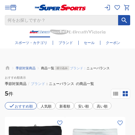
さらに絞り込む
スポーツ・カテゴリ
ブランド
セール
クーポン
季節対策商品
商品一覧
ブランド：
ニューバランス
絞り込み
おすすめ
順表示
季節対策商品
/
ブランド
ニューバランス
の商品一覧
5
件
おすすめ順
人気順
新着順
安い順
高い順
(メ
(メ
ン
ン