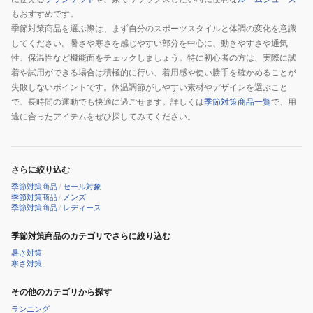
もおすすめです。
線
季節対策商品を選ぶ際は、まず自分のスポーツスタイルと体調の変化を意識
対
してください。暑さや寒さを感じやすい部分を中心に、動きやすさや通気
策
性、保温性など機能面をチェックしましょう。特に初心者の方は、実際に試
着や試用ができる場合は積極的に行い、着用感や使い勝手を確かめることが
失敗しないポイントです。体温調節がしやすい素材やデザインを選ぶこと
で、長時間の運動でも快適に過ごせます。詳しくは
季節対策商品一覧
で、用
途に合ったアイテムをぜひ探してみてください。
さらに絞り込む
季節対策商品
/
セール対象
季節対策商品
/
メンズ
季節対策商品
/
レディース
季節対策商品のカテゴリでさらに絞り込む
暑さ対策
寒さ対策
その他のカテゴリから探す
ランニング