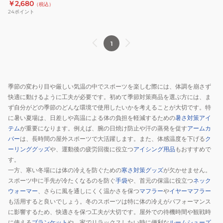
寒 通気性 保温 紫外線対策
￥2,680
（税込）
ー
寒
性
24
ポイント
ネ
対
保
ッ
策
温
ク
寒
紫
1
ウ
さ
外
ォ
対
線
ー
策
対
季節の変わり目や厳しい気温の中でスポーツを楽しむ際には、体調を崩さず
マ
あ
策
快適に動けるように工夫が必要です。初めて季節対策商品を選ぶ方には、ま
ー
っ
ず自分がどの季節のどんな環境で使用したいかを考えることが大切です。特
LAM45678NV
た
に暑い夏場は、日差しや高温による体の負担を軽減するための
暑さ対策アイ
防
か
テム
が重要になります。例えば、腕の日焼け防止や汗の蒸発を促す
アームカ
寒
バー
は、長時間の屋外スポーツで大活躍します。また、体感温度を下げる
ク
ーリンググッズ
や、運動後の疲労回復に役立つ
アイシング用品
もおすすめで
通
す。
気
一方、寒い冬場には体の冷えを防ぐための
寒さ対策グッズ
が欠かせません。
性
スポーツ中に手先が冷たくなるのを防ぐ
手袋
や、首元の保温に役立つ
ネック
保
ウォーマー
、さらに風を通しにくく温かさを保つ
マフラー
や
イヤーマフラー
温
も活用すると良いでしょう。冬のスポーツは特に体の冷えがパフォーマンス
紫
に影響するため、快適さを保つ工夫が大切です。屋外での待機時間や観戦時
外
に使える
ブランケット
や、家でリラックスしたい時に便利な
ルームシューズ