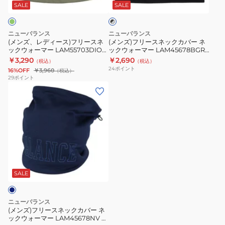
ス)
ネ
LAM45678BK
防
SALE
SALE
ッ
ク
フ
ッ
防
寒
×
リ
ク
寒
小
グ
ニューバランス
ニューバランス
ー
カ
レ
通
物
(メンズ、レディース)フリースネ
(メンズ)フリースネックカバー ネ
ー
ックウォーマー LAM55703DIO
ックウォーマー LAM45678BGR
ス
バ
気
防
防寒小物 防寒対策 寒さ対策 あっ
防寒 通気性 保温 紫外線対策
￥3,290
￥2,690
（税込）
（税込）
ネ
ー
性
寒
たか
24
ポイント
16%OFF
￥3,960
（税込）
ッ
ネ
保
対
29
ポイント
(メ
ク
ッ
温
策
ン
ウ
ク
紫
寒
ズ)
ォ
ウ
外
さ
フ
ー
ォ
線
対
リ
マ
ー
対
策
ー
ー
マ
策
あ
ス
LAM55703DIO
ー
っ
ネ
防
LAM45678BGR
た
SALE
ッ
寒
防
か
ク
小
寒
ニューバランス
カ
物
通
(メンズ)フリースネックカバー ネ
ックウォーマー LAM45678NV 防
バ
防
気