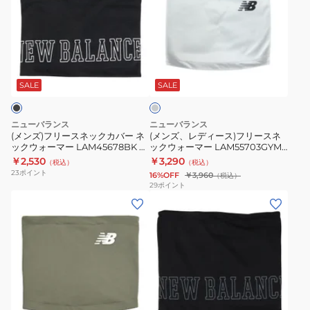
ズ)
ズ、
フ
レ
リ
デ
ー
ィ
グ
ス
ー
レ
ネ
ス)
ー
SALE
SALE
ッ
フ
ク
リ
ニューバランス
ニューバランス
カ
ー
(メンズ)フリースネックカバー ネ
(メンズ、レディース)フリースネ
ックウォーマー LAM45678BK 防
ックウォーマー LAM55703GYM
バ
ス
寒 通気性 保温 紫外線対策
防寒小物 防寒対策 寒さ対策 あっ
￥2,530
￥3,290
（税込）
（税込）
ー
ネ
たか
23
ポイント
16%OFF
￥3,960
（税込）
ネ
ッ
29
ポイント
(メ
(メ
ッ
ク
ン
ン
ク
ウ
ズ、
ズ)
ウ
ォ
レ
フ
ォ
ー
デ
リ
ー
マ
ィ
ー
マ
ー
ブ
ー
ス
ー
LAM55703GYM
ラ