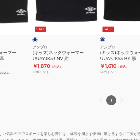
ッ
ッ
ク
ク
ウ
ウ
ネ
ブ
ォ
ォ
イ
ラ
ビ
ッ
ー
SALE
SALE
ー
ー
ク
マ
マ
ー
ー
アンブロ
アンブロ
ウォーマー
(キッズ)ネックウォーマー
(キッズ)ネックウォ
UUAYJK53
UUAYJK53
保温
UUAYJK53 NV 紺
UUAYJK53 BK 黒
NV
BK
￥1,870
￥1,610
（税込）
（税込）
紺
黒
17
ポイント
14
ポイント
（税込）
1
しい気温の中でスポーツを楽しむ際には、体調を崩さず快適に動けるように工夫が