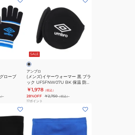
ン
ズ)
イ
ヤ
ー
ウ
ブ
ォ
ラ
SALE
ー
マ
ー
アンブロ
トグローブ
(メンズ)イヤーウォーマー 黒 ブラ
黒
ック UF5FNW07U BK 保温 防寒
ブ
防寒小物 あったか
￥1,978
（税込）
ラ
28%OFF
￥2,750
込）
（税込）
ッ
17
ポイント
ク
(メ
UF5FNW07U
ン
BK
ズ)
保
ネ