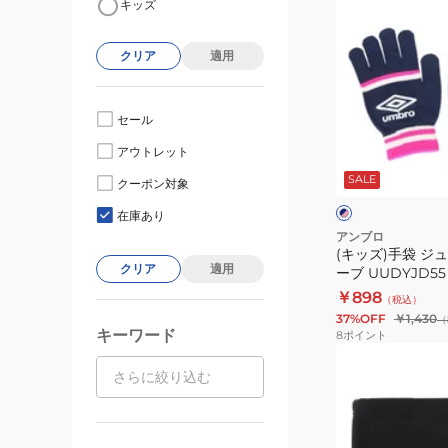
キッズ
ッ
ズ)
クリア
適用
手
袋
ジ
セール
ュ
ネ
アウトレット
ニ
イ
SALE
ビ
ア
クーポン対象
ー
ー
ニ
×
在庫あり
ピ
ッ
アンブロ
ン
(キッズ)手袋 ジ
ト
ク
クリア
適用
ーブ UUDYJD55
グ
￥898
（税込）
ロ
37%OFF
￥1,430
（
ー
キーワード
8
ポイント
ブ
(キ
UUDYJD55
ッ
NVPK
ズ)
ネ