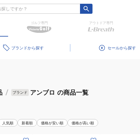
ゴルフ専門
アウトドア専門
ブランド
セール
品
/
アンブロ
の商品一覧
ブランド
人気順
新着順
価格が安い順
価格が高い順
(メ
(メ