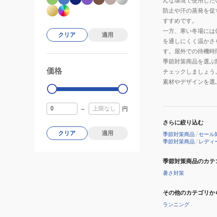
んな環境で使用した
防止や汗の蒸発を促
すすめです。
一方、寒い冬場には
クリア
適用
を通しにくく温かさ
す。屋外での待機時
季節対策商品を選ぶ
価格
99000
0
チェックしましょう
素材やデザインを選
～
円
さらに絞り込む
クリア
適用
季節対策商品
/
セール
季節対策商品
/
レディ
季節対策商品のカテ
暑さ対策
その他のカテゴリか
ランニング