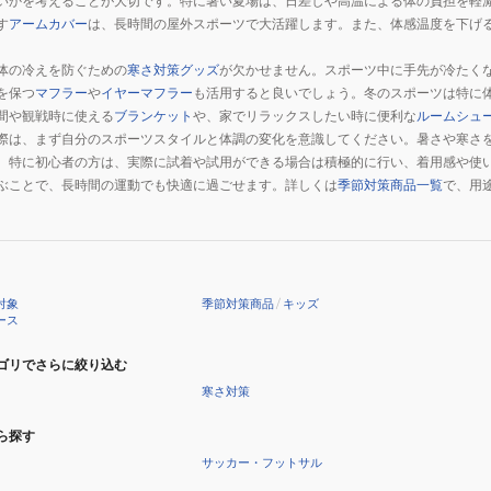
いかを考えることが大切です。特に暑い夏場は、日差しや高温による体の負担を軽
す
アームカバー
は、長時間の屋外スポーツで大活躍します。また、体感温度を下げ
体の冷えを防ぐための
寒さ対策グッズ
が欠かせません。スポーツ中に手先が冷たく
を保つ
マフラー
や
イヤーマフラー
も活用すると良いでしょう。冬のスポーツは特に
間や観戦時に使える
ブランケット
や、家でリラックスしたい時に便利な
ルームシュ
際は、まず自分のスポーツスタイルと体調の変化を意識してください。暑さや寒さ
。特に初心者の方は、実際に試着や試用ができる場合は積極的に行い、着用感や使
ぶことで、長時間の運動でも快適に過ごせます。詳しくは
季節対策商品一覧
で、用
対象
季節対策商品
/
キッズ
ース
ゴリでさらに絞り込む
寒さ対策
ら探す
サッカー・フットサル