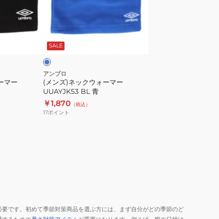
温
ッ
防
ク
寒
ウ
ブ
防
ォ
ル
SALE
寒
ー
小
マ
物
ー
アンブロ
ーマー
(メンズ)ネックウォーマー
あ
UUAYJK53
UUAYJK53 BL 青
っ
BL
￥1,870
（税込）
た
青
17
ポイント
か
必要です。初めて季節対策商品を選ぶ方には、まず自分がどの季節のど