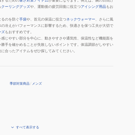
減するための
暑さ対策アイテム
が重要になります。例えば、腕の日焼け
る
クーリンググッズ
や、運動後の疲労回復に役立つ
アイシング用品
もお
なるのを防ぐ
手袋
や、首元の保温に役立つ
ネックウォーマー
、さらに風
体の冷えがパフォーマンスに影響するため、快適さを保つ工夫が大切で
ーズ
もおすすめです。
を感じやすい部分を中心に、動きやすさや通気性、保温性など機能面を
い勝手を確かめることが失敗しないポイントです。体温調節がしやすい
途に合ったアイテムをぜひ探してみてください。
季節対策商品
/
メンズ
すべて表示する