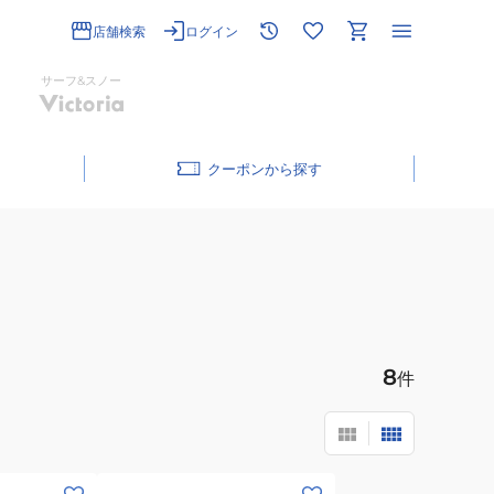
店舗検索
ログイン
サーフ&スノー
クーポン
8
件
(メ