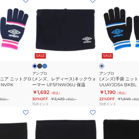
ン
ン
ズ、
ズ)
レ
手
デ
袋
ィ
ニ
ー
ッ
ブ
ブ
ネ
ブ
ラ
ル
ス)
ト
イ
ラ
ッ
ー
ビ
ッ
SALE
SALE
ッ
ネ
グ
ク
ク
ク
ッ
ロ
×
ブ
ク
ー
アンブロ
アンブロ
ル
ュニア ニットグロ
(メンズ、レディース)ネックウォ
(メンズ)手袋 ニッ
ウ
ブ
ー
 NVPK
ーマー UF5FNW06U 保温
UUAYJD54 BKBL
ォ
UUAYJD54
￥1,692
￥1,190
（税込）
（税込）
ー
BKBL
30%OFF
￥2,420
22%OFF
￥1,540
税込）
（税込）
（税
マ
15
ポイント
10
ポイント
ー
(キ
(キ
UF5FNW06U
ッ
ッ
保
ズ)
ズ)
温
ネ
ネ