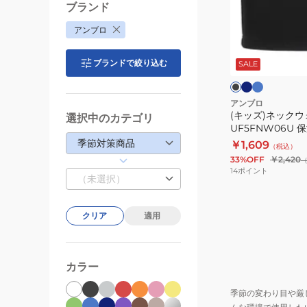
ッ
ブランド
ク
アンブロ
ウ
ネ
ブ
ブ
イ
ル
ォ
ラ
ビ
ー
ブランドで絞り込む
ッ
SALE
ー
ー
ク
ー
マ
ー
アンブロ
(キッズ)ネック
UF5FNW06U
選択中のカテゴリ
UF5FNW06U 
保
季節対策商品
￥1,609
（税込）
温
33%OFF
￥2,420
14
ポイント
（未選択）
クリア
適用
カラー
季節の変わり目や厳