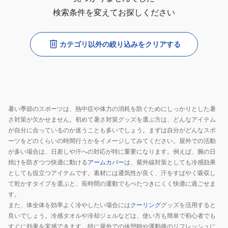
検索条件を変えてお探しください
カテゴリ以外の絞り込みをクリアする
暑い季節のスポーツは、熱中症や体力の消耗を防ぐためにしっかりとした暑
さ対策が欠かせません。初めて暑さ対策グッズを選ぶ方は、どんなアイテム
が自分に合っているのか迷うことも多いでしょう。まずは自分がどんなスポ
ーツをどのくらいの時間行うかをイメージしてみてください。屋外での活動
が多い場合は、日差しや汗への対応が特に重要になります。例えば、腕の日
焼けを防ぎつつ快適に動ける
アームカバー
は、紫外線対策としても冷感効果
としても役立つアイテムです。素材には通気性が良く、汗をすばやく吸収し
て乾かすタイプを選ぶと、長時間の運動でもべたつきにくく快適に過ごせま
す。
また、体全体を効率よく冷やしたい場合には
クーリング
グッズを活用すると
良いでしょう。冷感タオルや冷却ジェルなどは、使い方も簡単で初心者でも
すぐに効果を実感できます。特に屋外での休憩時や運動後のリフレッシュに