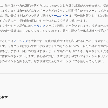
は、熱中症や体力の消耗を防ぐためにしっかりとした暑さ対策が欠かせません。初
しょう。まずは自分がどんなスポーツをどのくらいの時間行うかをイメージしてみ
ば、腕の日焼けを防ぎつつ快適に動ける
アームカバー
は、紫外線対策としても冷感
イプを選ぶと、長時間の運動でもべたつきにくく快適に過ごせます。
よく冷やしたい場合には
クーリング
グッズを活用すると良いでしょう。冷感タオル
休憩時や運動後のリフレッシュにおすすめです。暑さに弱い方や体温調節が苦手な
アとしては
アイシング
も大切です。筋肉の炎症や疲労を和らげるために、冷やすこ
です。冷却グッズは使いやすい形状やサイズのものが多いので、自分の体の部位に
ぶ際は、まずは「自分の動きやすさ」と「汗や熱のこもりにくさ」を重視してくだ
ツ体験が大きく変わります。初心者の方は、まずは試しやすいアイテムから取り入
らのポイントを押さえて、ぜひ快適で安全なスポーツライフを楽しんでください。
ら探す