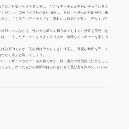
めて暑さ対策グッズを選ぶ方は、どんなアイテムが自分に合っているの
てください。屋外での活動が多い場合は、日差しや汗への対応が特に重
効果としても役立つアイテムです。素材には通気性が良く、汗をすばや
や冷却ジェルなどは、使い方も簡単で初心者でもすぐに効果を実感でき
方は、こうしたアイテムをうまく取り入れて無理なくスポーツを楽しみ
とは効果的ですが、初心者は冷やしすぎに注意し、適切な時間を守って
合わせて選ぶと良いでしょう。
さい。デザインやカラーも大切ですが、特に素材の機能性に注目するこ
れてみて、徐々に自分の体調や好みに合わせて選び方を深めていくのが