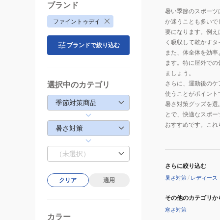
ブランド
暑い季節のスポーツ
ファイントゥデイ
か迷うことも多いで
要になります。例え
く吸収して乾かすタ
ブランドで絞り込む
また、体全体を効率
ます。特に屋外での
ましょう。
さらに、運動後のケ
選択中のカテゴリ
使うことがポイント
季節対策商品
暑さ対策グッズを選
とで、快適なスポー
おすすめです。これ
暑さ対策
（未選択）
さらに絞り込む
暑さ対策
/
レディース
クリア
適用
その他のカテゴリか
寒さ対策
カラー