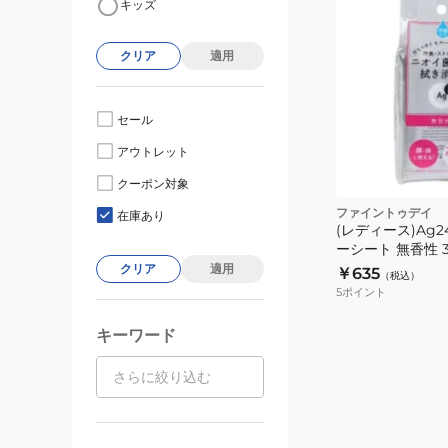
キッズ
クリア
適用
セール
アウトレット
クーポン対象
ファイントゥデイ
在庫あり
(レディース)Ag
ーシート 無香性 
クリア
適用
￥635
（税込）
5
ポイント
キーワード