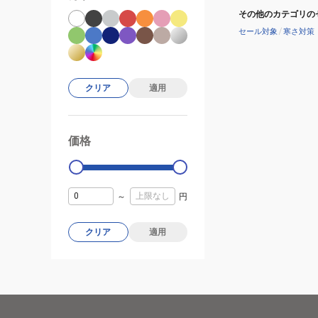
その他のカテゴリの
セール対象
/
寒さ対策
クリア
適用
価格
99000
0
～
円
クリア
適用