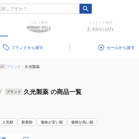
ゴルフ専門
アウトドア専門
ブランド
セール
ブランド：
久光製薬
込み
/
久光製薬
の商品一覧
ブランド
人気順
新着順
価格が安い順
価格が高い順