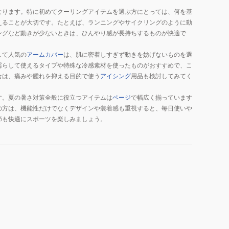
なります。特に初めてクーリングアイテムを選ぶ方にとっては、何を基
えることが大切です。たとえば、ランニングやサイクリングのように動
ングなど動きが少ないときは、ひんやり感が長持ちするものが快適で
して人気の
アームカバー
は、肌に密着しすぎず動きを妨げないものを選
濡らして使えるタイプや特殊な冷感素材を使ったものがおすすめで、こ
合は、痛みや腫れを抑える目的で使う
アイシング
用品も検討してみてく
す。夏の暑さ対策全般に役立つアイテムは
ページ
で幅広く揃っています
の方は、機能性だけでなくデザインや装着感も重視すると、毎日使いや
節も快適にスポーツを楽しみましょう。