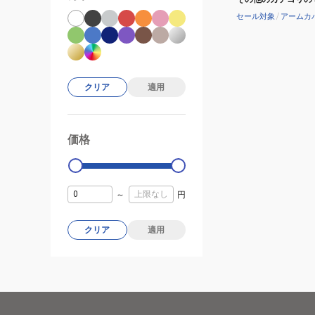
セール対象
/
アームカ
クリア
適用
価格
99000
0
～
円
クリア
適用