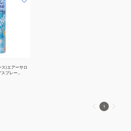
ース)エアーサロ
グスプレー
 瞬間冷却剤 アイ
1