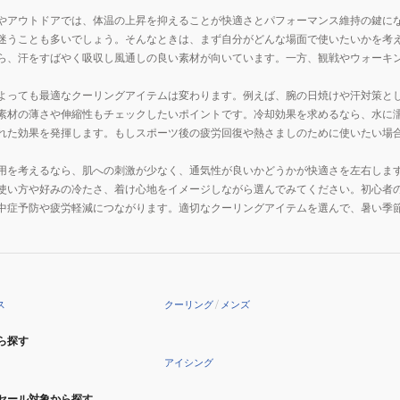
やアウトドアでは、体温の上昇を抑えることが快適さとパフォーマンス維持の鍵に
迷うことも多いでしょう。そんなときは、まず自分がどんな場面で使いたいかを考
ら、汗をすばやく吸収し風通しの良い素材が向いています。一方、観戦やウォーキ
よっても最適なクーリングアイテムは変わります。例えば、腕の日焼けや汗対策と
素材の薄さや伸縮性もチェックしたいポイントです。冷却効果を求めるなら、水に
れた効果を発揮します。もしスポーツ後の疲労回復や熱さましのために使いたい場
用を考えるなら、肌への刺激が少なく、通気性が良いかどうかが快適さを左右しま
使い方や好みの冷たさ、着け心地をイメージしながら選んでみてください。初心者
中症予防や疲労軽減につながります。適切なクーリングアイテムを選んで、暑い季
ス
クーリング
/
メンズ
ら探す
アイシング
セール対象から探す