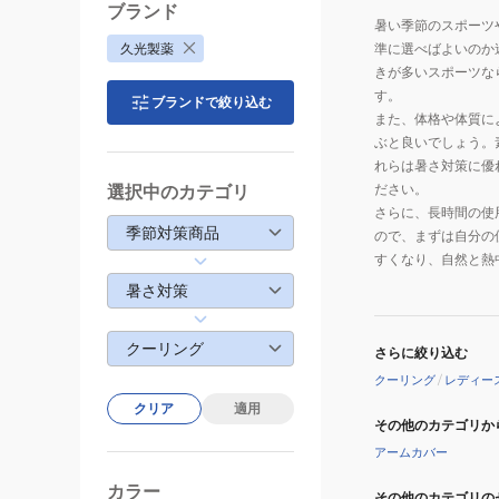
ブランド
暑い季節のスポーツ
久光製薬
準に選べばよいのか
きが多いスポーツな
す。
ブランドで絞り込む
また、体格や体質に
ぶと良いでしょう。
れらは暑さ対策に優
ださい。
選択中のカテゴリ
さらに、長時間の使
季節対策商品
ので、まずは自分の
すくなり、自然と熱
暑さ対策
クーリング
さらに絞り込む
クーリング
/
レディー
クリア
適用
その他のカテゴリか
アームカバー
カラー
その他のカテゴリの