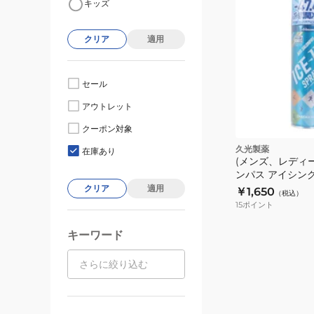
キッズ
クリア
適用
セール
アウトレット
クーポン対象
久光製薬
在庫あり
(メンズ、レディ
ンパス アイシン
490ml 暑さ対策
クリア
適用
￥1,650
（税込）
シングスプレー
15
ポイント
キーワード