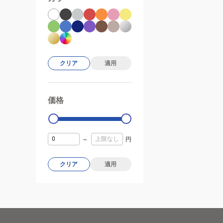
クリア
適用
価格
99000
0
～
円
クリア
適用