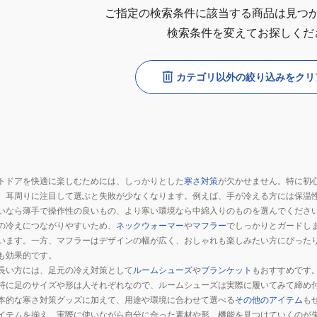
ご指定の検索条件に該当する商品は見つ
検索条件を変えてお探しくだ
カテゴリ以外の絞り込みをクリ
トドアを快適に楽しむためには、しっかりとした
寒さ対策
が欠かせません。特に初
、耳周りに注目して選ぶと失敗が少なくなります。例えば、手が冷える方には保温
いなら薄手で操作性の良いもの、より寒い環境なら中綿入りのものを選んでくださ
の冷えにつながりやすいため、
ネックウォーマー
や
マフラー
でしっかりとガードし
います。一方、マフラーはデザインの幅が広く、おしゃれも楽しみたい方にぴった
も効果的です。
長い方には、足元の冷え対策として
ルームシューズ
や
ブランケット
もおすすめです
特に足のサイズや形は人それぞれなので、ルームシューズは実際に履いてみて締め
本的な寒さ対策グッズに加えて、用途や環境に合わせて選べる
その他のアイテム
も
イテムを揃え、実際に使いながら自分に合った素材や形、機能を見つけていくのが