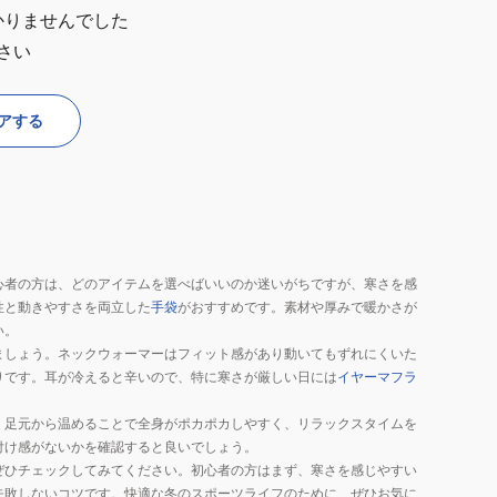
かりませんでした
さい
アする
心者の方は、どのアイテムを選べばいいのか迷いがちですが、寒さを感
性と動きやすさを両立した
手袋
がおすすめです。素材や厚みで暖かさが
い。
ましょう。ネックウォーマーはフィット感があり動いてもずれにくいた
りです。耳が冷えると辛いので、特に寒さが厳しい日には
イヤーマフラ
。足元から温めることで全身がポカポカしやすく、リラックスタイムを
付け感がないかを確認すると良いでしょう。
ぜひチェックしてみてください。初心者の方はまず、寒さを感じやすい
失敗しないコツです。快適な冬のスポーツライフのために、ぜひお気に