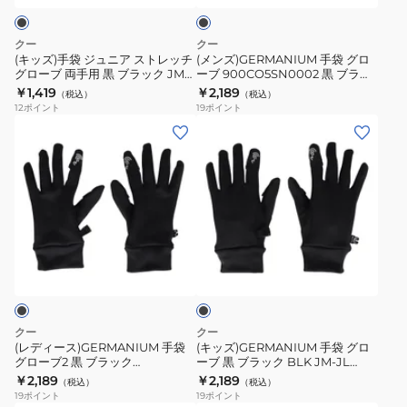
ラ
ク
ア
ブ
ッ
ス
900CO5SN0002
クー
クー
ク
ト
黒
(キッズ)手袋 ジュニア ストレッチ
(メンズ)GERMANIUM 手袋 グロ
901CO5SN0006
グローブ 両手用 黒 ブラック JM
ーブ 900CO5SN0002 黒 ブラッ
レ
ブ
JL 902CO5SN0007 BLK 防寒 あ
ク S-LLサイズ BLK
￥1,419
￥2,189
BLK
（税込）
（税込）
ッ
ラ
ったか スマホ操作 指だし
12
ポイント
19
ポイント
防
チ
ッ
(レ
(キ
寒
グ
ク
デ
ッ
あ
ロ
S-
ィ
ズ)GERMANIUM
っ
ー
LL
ー
手
た
ブ
サ
ス)GERMANIUM
袋
か
両
イ
手
グ
ス
ブ
手
ズ
袋
ロ
ラ
マ
用
BLK
グ
ー
ッ
ホ
黒
ク
ロ
ブ
操
ブ
ー
黒
クー
クー
作
ラ
ブ
ブ
(レディース)GERMANIUM 手袋
(キッズ)GERMANIUM 手袋 グロ
指
ッ
グローブ2 黒 ブラック
ーブ 黒 ブラック BLK JM-JL
2
ラ
901CO5SN0003 BLK
902CO5SN0004
だ
￥2,189
￥2,189
ク
（税込）
（税込）
黒
ッ
19
ポイント
19
ポイント
し
JM