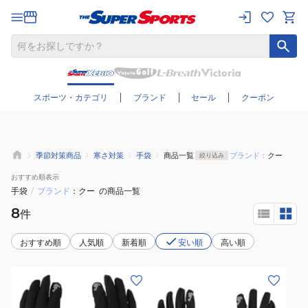
さらに絞り込む
スポーツ・カテゴリ
ブランド
セール
クーポン
季節対策商品
寒さ対策
手袋
商品一覧
ブランド：
クー
絞り込み
おすすめ
順表示
手袋
/
ブランド
クー
の商品一覧
8
件
おすすめ順
人気順
新着順
安い順
高い順
(メ
(レ
ン
デ