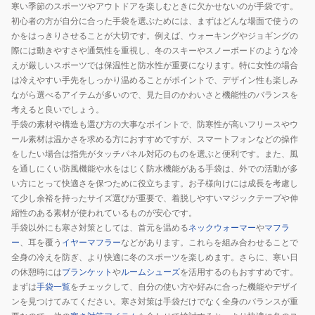
寒い季節のスポーツやアウトドアを楽しむときに欠かせないのが手袋です。
初心者の方が自分に合った手袋を選ぶためには、まずはどんな場面で使うの
かをはっきりさせることが大切です。例えば、ウォーキングやジョギングの
際には動きやすさや通気性を重視し、冬のスキーやスノーボードのような冷
えが厳しいスポーツでは保温性と防水性が重要になります。特に女性の場合
は冷えやすい手先をしっかり温めることがポイントで、デザイン性も楽しみ
ながら選べるアイテムが多いので、見た目のかわいさと機能性のバランスを
考えると良いでしょう。
手袋の素材や構造も選び方の大事なポイントで、防寒性が高いフリースやウ
ール素材は温かさを求める方におすすめですが、スマートフォンなどの操作
をしたい場合は指先がタッチパネル対応のものを選ぶと便利です。また、風
を通しにくい防風機能や水をはじく防水機能がある手袋は、外での活動が多
い方にとって快適さを保つために役立ちます。お子様向けには成長を考慮し
て少し余裕を持ったサイズ選びが重要で、着脱しやすいマジックテープや伸
縮性のある素材が使われているものが安心です。
手袋以外にも寒さ対策としては、首元を温める
ネックウォーマー
や
マフラ
ー
、耳を覆う
イヤーマフラー
などがあります。これらを組み合わせることで
全身の冷えを防ぎ、より快適に冬のスポーツを楽しめます。さらに、寒い日
の休憩時には
ブランケット
や
ルームシューズ
を活用するのもおすすめです。
まずは
手袋一覧
をチェックして、自分の使い方や好みに合った機能やデザイ
ンを見つけてみてください。寒さ対策は手袋だけでなく全身のバランスが重