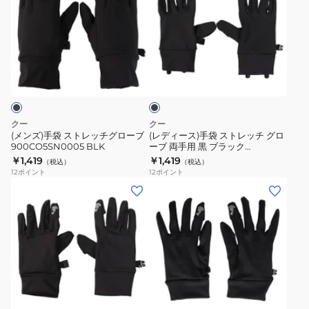
ズ)
ィ
手
ー
袋
ス)
ス
手
ブ
ト
袋
ラ
レ
ス
ッ
ク
ッ
ト
チ
レ
クー
クー
グ
ッ
(メンズ)手袋 ストレッチグローブ
(レディース)手袋 ストレッチ グロ
900CO5SN0005 BLK
ーブ 両手用 黒 ブラック
ロ
チ
901CO5SN0006 BLK 防寒 あっ
￥1,419
￥1,419
（税込）
（税込）
ー
グ
たか スマホ操作 指だし
12
ポイント
12
ポイント
ブ
ロ
(キ
(メ
900CO5SN0005
ー
ッ
ン
BLK
ブ
ズ)
ズ)GERMANIUM
両
手
手
手
袋
袋
用
ジ
グ
ブ
黒
ュ
ロ
ラ
ブ
ニ
ー
ッ