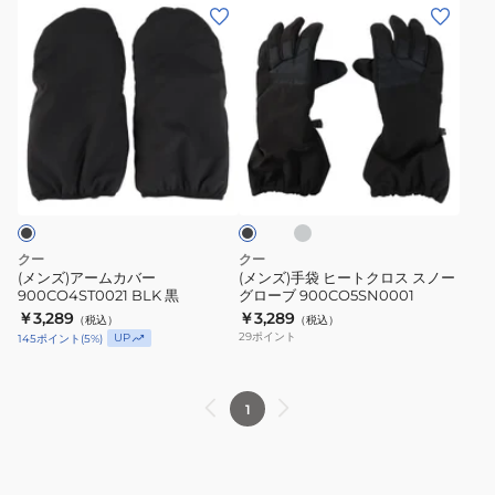
ブ
ク
(メ
(メ
JL
ラ
BLK
ン
ン
902CO5SN0007
ッ
JM-
ズ)
ズ)
BLK
ク
JL
ア
手
防
901CO5SN0003
902CO5SN0004
ー
袋
寒
BLK
ム
ヒ
グ
あ
ブ
カ
ー
レ
ラ
っ
ー
バ
ト
ッ
た
ク
ー
ク
か
900CO4ST0021
ロ
クー
クー
ス
BLK
ス
(メンズ)アームカバー
(メンズ)手袋 ヒートクロス スノー
マ
900CO4ST0021 BLK 黒
グローブ 900CO5SN0001
黒
ス
ホ
￥3,289
￥3,289
（税込）
（税込）
ノ
29
ポイント
UP
145
ポイント
(
5
%)
操
ー
作
グ
指
ロ
1
だ
ー
し
ブ
900CO5SN0001