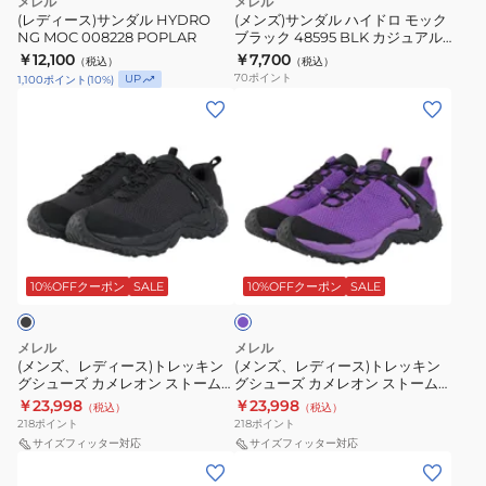
メレル
メレル
NG
ロ
(レディース)サンダル HYDRO
(メンズ)サンダル ハイドロ モック
ー
ド
ス
ッ
NG MOC 008228 POPLAR
ブラック 48595 BLK カジュアル
MOC
モ
ム
2
ワ
ク
シューズ レジャー スリッポン ア
￥12,100
￥7,700
（税込）
（税込）
008228
ッ
ウトドア タウン
リ
ミ
イ
ス
70
ポイント
UP
1,100
ポイント
(
10
%)
POPLAR
ク
ダ
(メ
ッ
(メ
ド
J00005679
ブ
ッ
ン
ド
ン
ワ
BAYOU
ラ
ク
ズ、
ゴ
ズ、
イ
NIGHT
ッ
ス
レ
ア
レ
ズ
ク
ジ
デ
テ
デ
500640
48595
ャ
ィ
ッ
ィ
BUNGEE
BLK
パ
パ
ー
ク
ー
CORD
ー
カ
ン
ス)
ス
ス)
防
プ
10%OFFクーポン
SALE
10%OFFクーポン
SALE
ジ
ル
ゴ
ト
037501
ト
水
ュ
ア
レ
ブ
レ
透
メレル
メレル
ア
テ
ッ
ラ
ッ
湿
(メンズ、レディース)トレッキン
(メンズ、レディース)トレッキン
ル
グシューズ カメレオン ストーム
グシューズ カメレオン ストーム
ッ
キ
ッ
キ
リダックス ジャパン ゴアテック
リダックス ジャパン ゴアテック
￥23,998
シ
￥23,998
（税込）
（税込）
ク
ン
ク
ン
ス J00005678 BLK
ス J00005681 TWILIGHT
218
ポイント
218
ポイント
ュ
ス
グ
防
グ
サイズフィッター対応
サイズフィッター対応
ー
(メ
(メ
J00005682
シ
水
シ
ズ