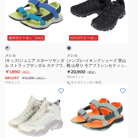
ズ)
ズ)
ジ
ハ
ュ
イ
ニ
キ
ブ
ア
ン
ラ
ス
グ
ッ
条件付クーポン
SALE
10%OFFクーポン
ク
ポ
シ
ー
ュ
メレル
メレル
ツ
ー
(キッズ)ジュニア スポーツサンダ
(メンズ)ハイキングシューズ 登山
ル ストラップサンダル カナフウ
靴 山登り モアブ 3 シンセティッ
サ
ズ
ェブ ネイビー イエロー
ク ゴアテックス 500239 ブラック
￥1,890
￥20,900
（税込）
（税込）
ン
登
MK266759 BLUE/NAVY/LIME
防水透湿
190
ポイント
68%OFF
￥6,050
（税込）
キッズ 子供 ベビー 速乾性
ダ
山
17
ポイント
サイズフィッター対応
(レ
(キ
ル
靴
デ
ッ
ス
山
ィ
ズ)
ト
登
ー
ジ
ラ
り
ス)
ュ
ッ
モ
ハ
ニ
プ
ア
グ
イ
ア
サ
ブ
リ