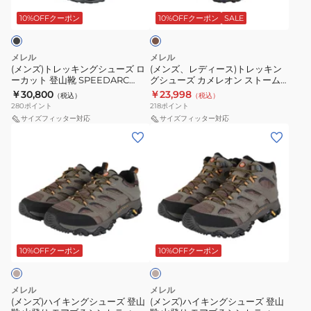
ク
登
ン
ジ
ン
ス)
ス
山
ガ
10%OFFクーポン
10%OFFクーポン
SALE
ュ
グ
ト
J038964
靴
ア
シ
レ
BLK
MOAB
メレル
メレル
ル
ュ
ッ
SP2GT
(メンズ)トレッキングシューズ ロ
(メンズ、レディース)トレッキン
ーカット 登山靴 SPEEDARC
グシューズ カメレオン ストーム
シ
ー
キ
J037840
MATIS G J038253 BLK
リダックス ジャパン ゴアテック
￥30,800
￥23,998
（税込）
（税込）
ュ
ズ
ン
CHARCOAL
ス J00005686 EMBER
280
ポイント
218
ポイント
ー
ロ
グ
サイズフィッター対応
サイズフィッター対応
(メ
(メ
ズ
ー
シ
ン
ン
カ
ュ
ズ)
ズ)
ッ
ー
ハ
ハ
ト
ズ
イ
イ
登
カ
キ
キ
山
メ
サ
ン
ン
靴
レ
ン
グ
グ
SPEEDARC
オ
ド
10%OFFクーポン
10%OFFクーポン
ベ
シ
シ
MATIS
ン
ー
ュ
ュ
G
ス
ジ
メレル
メレル
ュ
ー
ー
J038253
ト
(メンズ)ハイキングシューズ 登山
(メンズ)ハイキングシューズ 登山