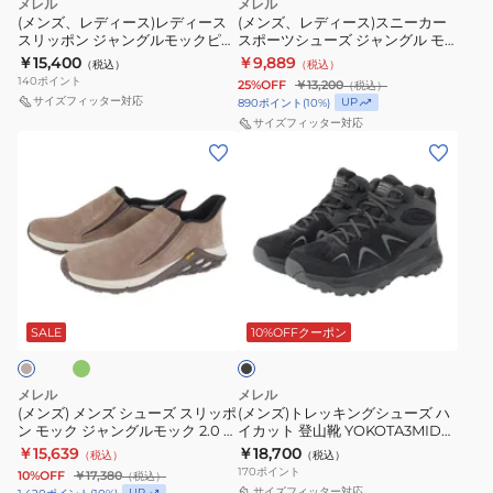
メレル
メレル
ク
ィ
ィ
ー
ー
(メンズ、レディース)レディース
(メンズ、レディース)スニーカー
スリッポン ジャングルモックピュ
スポーツシューズ ジャングル モ
ブ
ー
ー
カ
ズ
ーター グレー キャメル カーキ ブ
ック ブリーズ ブラック J500645
￥15,400
￥9,889
（税込）
（税込）
ラ
ピ
ス
ー
ト
ラウン ライトグレー
BLK
140
ポイント
25%OFF
￥13,200
（税込）
ッ
ー
ス
ス
レ
サイズフィッター対応
UP
890
ポイント
(
10
%)
ク
ク
リ
ポ
サイズフィッター対応
ラ
(メ
(メ
006031
6
ッ
ー
ン
ン
ン
BLK
ダ
ポ
ツ
シ
ズ)
ズ)
軽
ー
ン
シ
ュ
メ
ト
量
ク
ジ
ュ
ー
ン
レ
耐
ブ
ャ
ー
ズ
ズ
ッ
久
ル
ン
ズ
オ
ブ
シ
キ
性
ー
グ
ジ
ラ
ュ
ン
ッ
ク
J00005008
SALE
10%OFFクーポン
ル
ャ
ク
ー
グ
ッ
DK
モ
ン
ズ
シ
シ
BLUE
ッ
グ
メレル
メレル
ス
ュ
ョ
ス
ク
(メンズ) メンズ シューズ スリッポ
ル
(メンズ)トレッキングシューズ ハ
ン モック ジャングルモック 2.0 ベ
イカット 登山靴 YOKOTA3MID
リ
ー
ン
ポ
ピ
モ
ージュ オリーブ
GTX J038479 BLK
￥15,639
￥18,700
（税込）
（税込）
ッ
ズ
性
ー
ュ
ッ
170
ポイント
10%OFF
￥17,380
（税込）
ポ
ハ
タ
ツ
サイズフィッター対応
UP