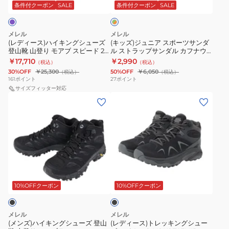
キ
ス
ン
3
条件付クーポン
SALE
条件付クーポン
SALE
ー
ン
ン
ポ
ダ
シ
×
グ
ー
ル
ン
オ
メレル
メレル
シ
ツ
レ
カ
セ
(レディース)ハイキングシューズ
(キッズ)ジュニア スポーツサンダ
ン
登山靴 山登り モアブ スピード 2
ル ストラップサンダル カフナウ
ュ
サ
ナ
テ
ジ
ミッド ゴアテックス 038500
ェブ MK266760
￥17,710
￥2,990
（税込）
（税込）
ー
ン
フ
ィ
GRAIGE 防水透湿
30%OFF
￥25,300
50%OFF
￥6,050
（税込）
（税込）
ズ
ダ
ウ
ッ
161
ポイント
27
ポイント
登
サイズフィッター対応
ル
ェ
ク
(メ
(レ
山
ス
ブ
ゴ
ン
デ
靴
ト
ネ
ア
ズ)
ィ
山
ラ
イ
テ
ハ
ー
登
ッ
ビ
ッ
イ
ス)
り
プ
ー
ク
キ
ト
モ
サ
イ
ス
ブ
ン
レ
ア
ン
エ
500239
ラ
グ
ッ
ッ
10%OFFクーポン
10%OFFクーポン
ブ
ダ
ロ
ブ
ク
シ
キ
ス
ル
ー
ラ
ュ
ン
ピ
カ
MK266759
ッ
メレル
メレル
ー
グ
(メンズ)ハイキングシューズ 登山
(レディース)トレッキングシュー
ー
フ
BLUE/NAVY/LIME
ク