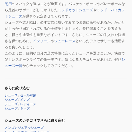
芝用
のスパイクを選ぶことが重要です。バスケットボールやバレーボールな
ッ
ら足首のサポートがしっかりした
ミッドカットシューズ
や
ミッド・ハイカッ
ク
トシューズ
が動きを安定させてくれます。
J00003309
シューズを選ぶ際は、必ず実際に履いてみてつま先に余裕があるか、かかと
BLK
がしっかり固定されているかを確認しましょう。長時間履くことを考える
ス
と、軽さや通気性も重要なポイントです。さらに、シューズの手入れや快適
ポ
さを保つために、
インソール
や
シューレース
といったアクセサリーも活用す
ると良いでしょう。
ー
このように、目的や自分の足の特徴に合ったシューズを選ぶことが、快適で
ツ
楽しいスポーツライフの第一歩です。気になるカテゴリーがあれば、ぜひ
シ
シ
ューズ一覧
からチェックしてみてください。
ュ
ー
ズ
さらに絞り込む
シューズ
/
セール対象
シューズ
/
メンズ
シューズ
/
レディース
シューズ
/
キッズ
シューズのカテゴリでさらに絞り込む
メンズカジュアルシューズ