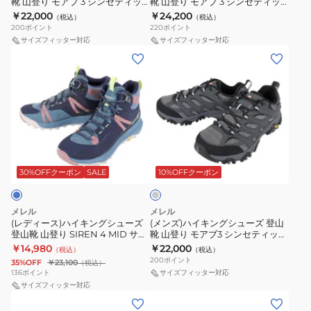
靴 山登り モアブ 3 シンセティッ
靴 山登り モアブ 3 シンセティッ
ズ
ズ
BLK
ー
ク ゴアテックス ワイド ワイズ
ク ミッド ゴアテックス ワイド ワ
￥22,000
￥24,200
（税込）
（税込）
登
登
ム
500643W WALNUT ベージュ 防
イズ 500639W WALNUT ベージ
200
ポイント
220
ポイント
水透湿
ュ 防水透湿
山
山
リ
サイズフィッター対応
サイズフィッター対応
(レ
(メ
靴
靴
ダ
デ
ン
山
山
ッ
ィ
ズ)
登
登
ク
ー
ハ
り
り
ス
ス)
イ
モ
モ
ジ
ハ
キ
ア
ア
ャ
ダ
イ
ン
ブ
ブ
パ
ー
キ
グ
3
3
ン
ク
30%OFFクーポン
SALE
10%OFFクーポン
グ
ン
シ
シ
シ
ゴ
レ
グ
ュ
ン
ン
ア
ー
メレル
メレル
シ
ー
セ
セ
テ
(レディース)ハイキングシューズ
(メンズ)ハイキングシューズ 登山
登山靴 山登り SIREN 4 MID サイ
靴 山登り モアブ3 シンセティック
ュ
ズ
テ
テ
ッ
レン 4 ミッド ゴアテックス
ゴアテックス ワイドワイズ
￥14,980
￥22,000
（税込）
（税込）
ー
登
ィ
ィ
ク
037288 SEA 防水透湿
500243W 防水透湿
200
ポイント
35%OFF
￥23,100
（税込）
ズ
山
ッ
ッ
ス
136
ポイント
サイズフィッター対応
登
サイズフィッター対応
靴
ク
ク
J00005686
(レ
(メ
山
山
ゴ
ミ
EMBER