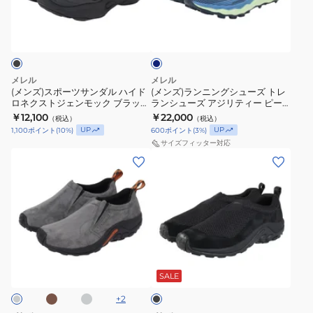
ー
ニ
AGILITY
ク
パ
パ
ダ
ツ
ン
PEAK
6
ン
ン
ー
サ
グ
ク
5
ゴ
ゴ
ゴ
ブ
ン
シ
ゴ
ア
ア
ア
ル
ダ
ュ
ア
テ
テ
テ
ー
メレル
メレル
ル
ー
テ
(メンズ)スポーツサンダル ハイド
ッ
(メンズ)ランニングシューズ トレ
ッ
ッ
ロネクストジェンモック ブラック
ランシューズ アジリティー ピー
ハ
ズ
ッ
ク
ク
ク
006031 BLK 軽量 耐久性 クッシ
ク 6 ダークブルー J00005008
￥12,100
￥22,000
（税込）
（税込）
イ
ト
ク
ョン性 タウン レジャー
ス
DK BLUE スポーツ シューズ
ス
ス
UP
UP
1,100
ポイント
(
10
%)
600
ポイント
(
3
%)
ド
レ
ス
グ
J00005678
J00005681
サイズフィッター対応
ロ
ラ
(メ
(メ
J068187
レ
BLK
TWILIGHT
ネ
ン
ン
ン
SLATE
ー
ク
シ
ズ、
ズ、
J00003274
ス
ュ
レ
レ
ラ
ト
ー
デ
デ
ン
ジ
ズ
ィ
ィ
ニ
ブ
グ
ブ
ェ
ア
ー
ー
ン
レ
ラ
ン
ジ
ー
ス)
ス)
ッ
グ
SALE
ク
モ
リ
レ
ス
シ
+
2
ッ
テ
デ
ニ
ュ