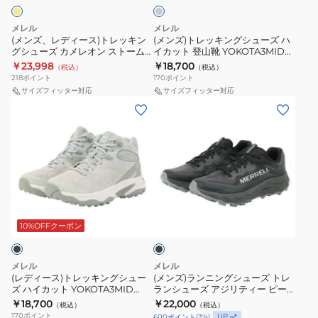
ト
グ
J038485
BOULDER
レ
シ
BLK
防
メレル
メレル
ッ
ュ
水
(メンズ、レディース)トレッキン
(メンズ)トレッキングシューズ ハ
グシューズ カメレオン ストーム
イカット 登山靴 YOKOTA3MID
キ
ー
透
リダックス ジャパン ゴアテック
GTX J00004928 RIDGEWAY
￥23,998
￥18,700
（税込）
（税込）
ン
ズ
湿
ス J00005683 DESERT SPICE
218
ポイント
170
ポイント
グ
ハ
ハ
サイズフィッター対応
サイズフィッター対応
(レ
(メ
シ
イ
イ
デ
ン
ュ
カ
カ
ィ
ズ)
ー
ッ
ッ
ー
ラ
ズ
ト
ト
ス)
ン
カ
登
ト
ニ
メ
山
ブ
レ
ン
レ
靴
ラ
ッ
グ
オ
YOKOTA3MID
ッ
10%OFFクーポン
ク
キ
シ
ン
GTX
ン
ュ
ス
J00004928
メレル
メレル
グ
ー
ト
RIDGEWAY
(レディース)トレッキングシュー
(メンズ)ランニングシューズ トレ
ズ ハイカット YOKOTA3MID
ランシューズ アジリティー ピー
シ
ズ
ー
GTX J00004930 INFUSE
ク 6 ブラック J00003309 BLK
￥18,700
￥22,000
（税込）
（税込）
ュ
ト
ム
スポーツ シューズ
170
ポイント
UP
600
ポイント
(
3
%)