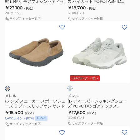
靴 山登り モアブ 3 シンセティッ
ズ ハイカット YOKOTA3MID
ズ
シ
ド
ナ
キ
防
ク ミッド ゴアテックス 500249
GTX J038958 BLK
￥23,100
￥18,700
（税込）
（税込）
登
ュ
TRIPLE BLK 防水透湿
2
ウ
ッ
水
210
ポイント
170
ポイント
山
ー
サイズフィッター対応
サイズフィッター対応
ミ
ェ
ズ
透
(メ
(レ
靴
ズ
ッ
ブ
子
湿
ン
デ
山
ハ
ド
MK266760
供
ズ)
ィ
登
イ
ゴ
ベ
ス
ー
り
カ
ア
ビ
ニ
ス)
モ
ッ
テ
ー
ー
ト
ア
ト
ッ
速
ラ
カ
レ
ブ
YOKOTA3MID
ク
乾
イ
ー
ッ
3
GTX
ト
10%OFFクーポン
ス
性
グ
ス
キ
シ
J038958
038500
レ
ポ
ン
ン
BLK
ー
GRAIGE
メレル
メレル
ー
グ
セ
(メンズ)スニーカー スポーツシュ
(レディース)トレッキングシュー
防
ーズ ラプト スリップオン サンド
ズ YOKOTA3 ゴアテックス
ツ
シ
テ
水
ベージュ J007431 CAIRN カジュ
J00004929 INFUSE
￥15,400
￥17,600
（税込）
（税込）
シ
ュ
ィ
アルシューズ
透
160
ポイント
UP
1,400
ポイント
(
10
%)
ュ
ー
ッ
サイズフィッター対応
湿
サイズフィッター対応
ー
ズ
ク
(レ
(レ
ズ
YOKOTA3
ミ
デ
デ