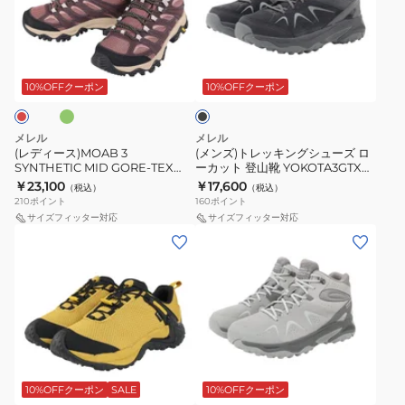
リ
ト
ス)MOAB
レ
り
登
ー
グ
3
ッ
ロ
山
ブ
レ
オ
ブ
SYNTHETIC
キ
ー
靴
ラ
ー
MID
ン
グ
YOKOTA3GTX
ッ
10%OFFクーポン
10%OFFクーポン
ク
GORE-
グ
ハ
J00004927
TEX
シ
イ
RIDGEWAY
メレル
メレル
500182
ュ
カ
(レディース)MOAB 3
(メンズ)トレッキングシューズ ロ
SYNTHETIC MID GORE-TEX
ーカット 登山靴 YOKOTA3GTX
500184
ー
ー
500182 500184
J038485 BLK
￥23,100
￥17,600
（税込）
（税込）
ズ
ミ
210
ポイント
160
ポイント
ロ
ッ
サイズフィッター対応
サイズフィッター対応
(メ
(メ
ー
ド
ン
ン
カ
ゴ
ズ、
ズ)
ッ
ア
レ
ト
ト
テ
デ
レ
登
ッ
ィ
ッ
山
ク
グ
ー
キ
靴
ス
レ
ス)
ン
YOKOTA3GTX
037159
ー
10%OFFクーポン
SALE
10%OFFクーポン