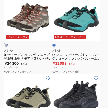
デ
ン
靴
登
ア
ッ
ィ
ズ、
山
り
テ
ド
ー
レ
登
モ
ッ
ゴ
ス)
デ
り
ア
ク
ア
ハ
ィ
SIREN
ブ
ス
テ
タ
イ
ー
4
3
ワ
ッ
ー
キ
ス)
コ
10%OFFクーポン
10%OFFクーポン
SALE
MID
シ
イ
ク
イ
ン
ト
サ
ン
ド
ス
ズ
グ
レ
イ
セ
ワ
ワ
メレル
メレル
シ
ッ
(レディース)ハイキングシューズ
(メンズ、レディース)トレッキン
レ
テ
イ
イ
登山靴 山登り モアブ 3 シンセテ
グシューズ カメレオン ストーム
ュ
キ
ン
ィ
ズ
ド
ィック ミッド ゴアテックス ワイ
リダックス ジャパン ゴアテック
￥24,200
￥23,998
（税込）
（税込）
ー
ン
ド ワイズ 500640 BUNGEE
ス J00005679 BAYOU NIGHT
4
ッ
500643W
ワ
220
ポイント
218
ポイント
CORD 防水透湿
ズ
グ
サイズフィッター対応
サイズフィッター対応
ミ
ク
WALNUT
イ
(メ
(メ
登
シ
ッ
ゴ
ベ
ズ
ン
ン
山
ュ
ド
ア
ー
500639W
ズ、
ズ)
靴
ー
ゴ
テ
ジ
WALNUT
レ
ト
山
ズ
ア
ッ
ュ
ベ
デ
レ
登
カ
テ
ク
防
ー
ィ
ッ
り
メ
ッ
ス
水
ジ