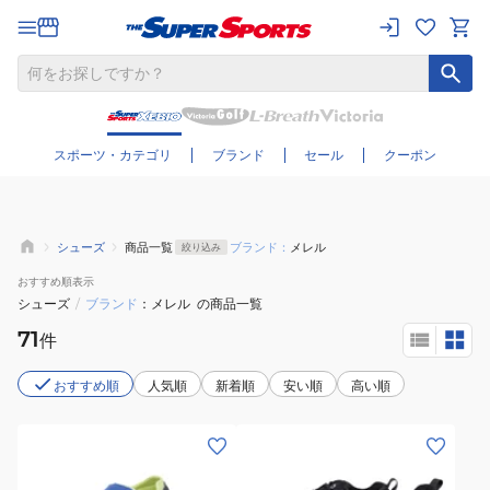
さらに絞り込む
スポーツ・カテゴリ
ブランド
セール
クーポン
シューズ
商品一覧
ブランド：
メレル
絞り込み
おすすめ
順表示
シューズ
/
ブランド
メレル
の商品一覧
71
件
おすすめ順
人気順
新着順
安い順
高い順
(キ
(メ
ッ
ン