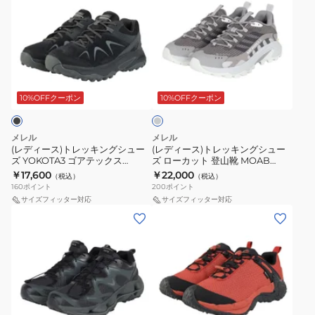
ラ
ゴ
ッ
ィ
ィ
プ
ア
ド
ー
ー
ト
テ
ゴ
ス)
ス)
ス
ッ
ア
ト
ト
グ
リ
ク
テ
レ
レ
レ
ッ
ス
ッ
ッ
ッ
ー
10%OFFクーポン
10%OFFクーポン
プ
J00004929
ク
キ
キ
オ
INFUSE
ス
ン
ン
メレル
メレル
ン
500249
グ
グ
(レディース)トレッキングシュー
(レディース)トレッキングシュー
ズ YOKOTA3 ゴアテックス
ズ ローカット 登山靴 MOAB
サ
TRIPLE
シ
シ
J038964 BLK
SP2GT J037840 CHARCOAL
￥17,600
￥22,000
（税込）
（税込）
ン
BLK
ュ
ュ
160
ポイント
200
ポイント
ド
防
ー
ー
サイズフィッター対応
サイズフィッター対応
ベ
(メ
(メ
水
ズ
ズ
ー
ン
ン
透
YOKOTA3
ロ
ジ
ズ)
ズ、
湿
ゴ
ー
ュ
ト
レ
ア
カ
J007431
レ
デ
テ
ッ
CAIRN
ッ
ィ
ッ
ト
レ
カ
キ
ー