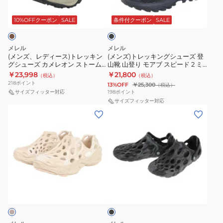
ブ
ー
キ
モ
レ
ク
ワ
透
ュ
ラ
ス)
ン
ア
オ
ッ
10%OFFクーポン
SALE
条件付クーポン
SALE
ス
イ
湿
防
ク
ト
グ
ブ
ン
037288
ド
水
レ
シ
3
ス
SEA
ワ
透
メレル
メレル
ッ
ュ
シ
ト
(メンズ、レディース)トレッキン
(メンズ)トレッキングシューズ 登
防
イ
湿
グシューズ カメレオン ストーム
山靴 山登り モアブ スピード 2 ミ
キ
ー
ン
ー
水
ズ
リダックス ジャパン ゴアテック
ッド ゴアテックス 037501 ブラッ
￥23,998
￥21,800
（税込）
（税込）
ン
ズ
セ
ム
ス J00005682 DRAB
ク 防水透湿 ハイカット
透
500243W
218
ポイント
13%OFF
￥25,300
（税込）
グ
登
テ
リ
サイズフィッター対応
198
ポイント
湿
防
シ
山
サイズフィッター対応
ィ
ダ
水
(レ
(メ
ュ
靴
ッ
ッ
透
デ
ン
ー
山
ク
ク
湿
ィ
ズ)
ズ
登
ミ
ス
ー
サ
カ
り
ッ
ジ
ス)
ン
メ
モ
ド
ャ
サ
ダ
レ
ア
ゴ
パ
ブ
ン
ル
オ
ブ
ア
ン
ラ
ダ
ハ
ッ
ン
ス
テ
ゴ
ク
ル
イ
ス
ピ
ッ
ア
HYDRO
ド
ト
ー
ク
テ