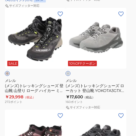
ー
ク
1,420
ポイント
(
10
%)
ン
イ
サイズフィッター対応
ウ
シ
タ
ブ
(メ
(メ
モ
カ
ン
ュ
ー
リ
ン
ン
ッ
ッ
レ
ー
グ
ー
ズ)
ズ)
ク
ト
ジ
ズ
レ
ズ
ト
ト
ジ
登
ャ
ー
ブ
レ
レ
ャ
山
ー
キ
ラ
ッ
ッ
ン
靴
ャ
ッ
グ
キ
キ
グ
YOKOTA3MID
メ
ク
レ
ン
ン
ー
SALE
10%OFFクーポン
ル
GTX
ル
J500645
グ
グ
モ
J038479
カ
BLK
シ
シ
ッ
BLK
ー
メレル
メレル
ュ
ュ
ク
(メンズ)トレッキングシューズ 登
(メンズ)トレッキングシューズ ロ
キ
山靴 山登り ローグ ハイカー ミッ
ーカット 登山靴 YOKOTA3GTX
ー
ー
2.0
ブ
ド ゴアテックス 037159
J00004927 RIDGEWAY
￥29,998
￥17,600
（税込）
（税込）
ズ
ズ
ベ
BOULDER 防水透湿 ハイカット
ラ
272
ポイント
160
ポイント
登
ロ
ー
サイズフィッター対応
ウ
(レ
(メ
山
ー
ジ
ン
デ
ン
靴
カ
ュ
ラ
ィ
ズ)
山
ッ
オ
イ
ー
ト
登
ト