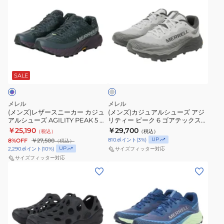
ン
ン
DRAB
ュ
透
ュ
レ
ズ)
ズ)
ー
湿
ー
ジ
レ
カ
ズ
ハ
ズ
ャ
ザ
ジ
カ
イ
カ
ー
ー
ュ
メ
カ
メ
グ
ス
ス
ア
レ
ッ
レ
レ
リ
ニ
ル
オ
ト
オ
ー
SALE
ッ
ー
シ
ン
ン
ポ
カ
ュ
ス
ス
メレル
メレル
ン
ー
ー
ト
ト
(メンズ)レザースニーカー カジュ
(メンズ)カジュアルシューズ アジ
ア
アルシューズ AGILITY PEAK 5 ゴ
リティー ピーク 6 ゴアテックス
カ
ズ
ー
ー
アテックス J068187 SLATE
グレー J00003274 ランニングシ
￥25,190
￥29,700
ウ
（税込）
（税込）
ジ
ア
ム
ム
ューズ トレランシューズ
UP
810
ポイント
(
3
%)
8%OFF
￥27,500
（税込）
ト
ュ
ジ
リ
リ
UP
2,290
ポイント
(
10
%)
サイズフィッター対応
ド
ア
リ
ダ
ダ
サイズフィッター対応
ア
(メ
(メ
ル
テ
ッ
ッ
タ
ン
ン
シ
ィ
ク
ク
ウ
ズ)
ズ)
ュ
ー
ス
ス
ン
ス
ラ
ー
ピ
ジ
ジ
ポ
ン
ズ
ー
ャ
ャ