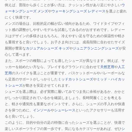
バ
メ
例えば、普段から歩くことが多い方は、クッション性があり足にやさしい
ウ
ス
ン
ォーキングシューズ メンズ
や
ウォーキングシューズ レディース
を選ぶと疲れ
ウ
ズ
にくく快適です。
ィ
ア
メンズの場合は、比較的足の幅が広い傾向があるため、ワイドタイプやフィ
ット感の調整がしやすいモデルを試着してみるのがおすすめです。レディー
メ
ル
スはデザインの多様さはもちろん、冷えやすい足を守るための保温性や軽さ
ン
パ
も重視すると良いでしょう。お子さま向けには、成長段階に合わせたサイズ
ズ
ル
展開が豊富な
カジュアルシューズ キッズ
や
ジュニアランニングシューズ
が安
ア
ガ
心して選べます。
ル
ー
また、スポーツの種類によっても適したシューズが異なります。例えば、サ
パ
タ
ッカーを始めたい方なら、プレイするグラウンドに合わせて
天然芝用
や
人工
ル
10017712
芝用
のスパイクを選ぶことが重要です。バスケットボールやバレーボールな
ら足首のサポートがしっかりした
ミッドカットシューズ
や
ミッド・ハイカッ
ガ
NVY
トシューズ
が動きを安定させてくれます。
ー
シューズを選ぶ際は、必ず実際に履いてみてつま先に余裕があるか、かかと
タ
がしっかり固定されているかを確認しましょう。長時間履くことを考える
10017813
と、軽さや通気性も重要なポイントです。さらに、シューズの手入れや快適
PNK
さを保つために、
インソール
や
シューレース
といったアクセサリーも活用す
ると良いでしょう。
このように、目的や自分の足の特徴に合ったシューズを選ぶことが、快適で
楽しいスポーツライフの第一歩です。気になるカテゴリーがあれば、ぜひ
シ