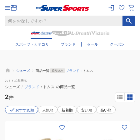
さらに絞り込む
スポーツ・カテゴリ
ブランド
セール
クーポン
シューズ
商品一覧
ブランド：
トムス
絞り込み
おすすめ
順表示
シューズ
/
ブランド
トムス
の商品一覧
2
件
おすすめ順
人気順
新着順
安い順
高い順
(レ
(レ
デ
デ