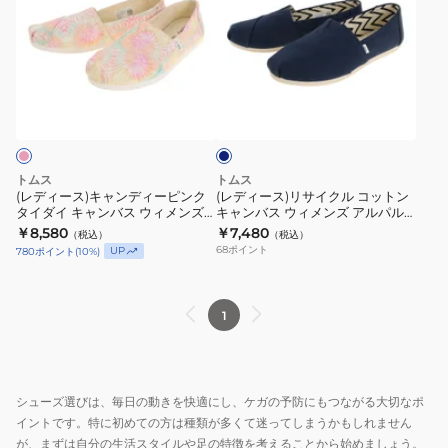
ィ
ィ
ー
ー
ス)
ス)
キ
リ
ネ
ャ
サ
イ
ン
イ
ビ
ー
デ
ク
ィ
ル
トムス
トムス
ー
コ
(レディース)キャンディーピンク
(レディース)リサイクル コットン
タイダイ キャンバス ウィメンズ
キャンバス ウィメンズ アルパル
ピ
ッ
アルパルガータ 10017813 PNK
ガータ 10017712 NVY
￥8,580
￥7,480
（税込）
（税込）
ン
ト
68
ポイント
UP
780
ポイント
(
10
%)
ク
ン
タ
キ
イ
ャ
1
ダ
ン
イ
バ
キ
ス
シューズ選びは、毎日の動きを快適にし、ケガの予防にもつながる大切なポ
ャ
ウ
イントです。特に初めての方は種類が多くて迷ってしまうかもしれません
ン
ィ
が、まずは自分の生活スタイルや足の特徴を考えることから始めましょう。