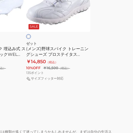
ジ
ス
ャ
パ
ッ
ホ
イ
ク
ワ
SALE
ク
AC
ト
BSR2887AC-
レ
1111
ゼット
ク 埋込み式 ス
(メンズ)野球スパイク トレーニン
ー
ックWEL
グシューズ プロステイタス
ニ
BSR8619W-1111
￥14,850
（税込）
ン
10%OFF
￥16,500
込）
（税込）
グ
135
ポイント
シ
サイズフィッター対応
ュ
ー
ズ
プ
ロ
ス
テ
方は種類が多くて迷ってしまうかもしれませんが、まずは自分の生活ス