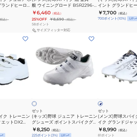
具
ニ
ー
グランドヒーロー
般 ウイニングロード BSR2296-
イント グランドヒ
一
ア
ジ
1919 ブラック
BSR4287-1111
￥6,460
￥7,700
（税込）
（税込）
般
ポ
BSR4297A-
700
ポイント
(
10
%)
UP
25%OFF
￥8,690
税込）
（税込）
ウ
イ
1919
58
ポイント
イ
ン
サイズフィッター対応
(キ
(メ
ニ
ト
ッ
ン
ン
グ
ズ)
ズ)
グ
ラ
野
野
ロ
ン
球
球
ー
ド
ジ
ス
ド
ヒ
ュ
パ
BSR2296-
ー
ホ
ホ
ニ
イ
1919
ロ
ワ
ワ
イ
イ
イ
ア
ク
ブ
ー
ト
ト
ト
埋
ラ
BSR4287-
×
×
ネ
レ
レ
込
ッ
1111
ゼット
ゼット
イ
ッ
イク トレーニン
(キッズ)野球 ジュニア トレーニン
(メンズ)野球スパイ
ー
み
ク
ビ
ド
ィエットDX2
グシューズ ポイントスパイクグラ
イク グランドジャッ
ニ
ス
ー
ンドヒーロー BSR4277WMB
BSR2295-1129
￥8,250
￥8,990
（税込）
（税込）
ン
パ
81
ポイント
225
ポイント
(
3
%)
UP