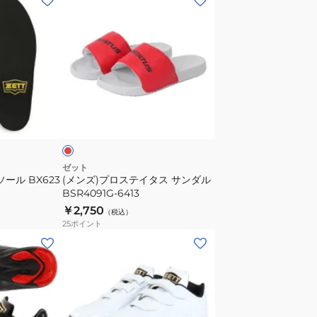
ン
ズ)
プ
ロ
ス
テ
レ
イ
ッ
タ
ス
サ
ゼット
ール BX623
(メンズ)プロステイタス サンダル
ン
BSR4091G-6413
ダ
￥2,750
（税込）
ル
25
ポイント
BSR4091G-
(メ
6413
ン
ズ)
野
球