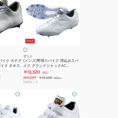
ズ)
イ
野
タ
球
ス
ス
WMB
パ
BSR2218WMB-
ホ
イ
1111
ワ
SALE
ク
埋
込
ゼット
パイク カナグ
(メンズ)野球スパイク 埋込みスパ
み
イク ネオス
イク グランドジャックAC
ス
218WH
BSR2887AC-1111
￥12,320
（税込）
パ
20%OFF
￥15,400
（税込）
イ
112
ポイント
ク
(メ
グ
ン
ラ
ズ)
ン
野
ド
球