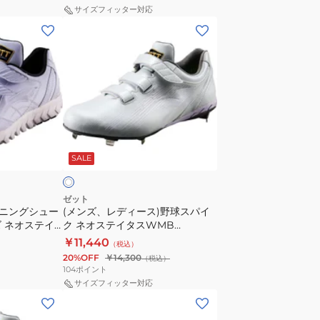
イ
1111
サイズフィッター対応
ク
(メ
グ
ン
ラ
ズ、
ン
レ
ド
デ
ジ
ィ
ャ
ー
ホ
ッ
ス)
ワ
ク
SALE
野
CR
球
BSR2295-
ス
ゼット
1164
ーニングシュー
(メンズ、レディース)野球スパイ
パ
 ネオステイ
ク ネオステイタスWMB
イ
1111
BSR2218WMB-1111
￥11,440
（税込）
ク
20%OFF
￥14,300
（税込）
ネ
104
ポイント
オ
サイズフィッター対応
(メ
ス
ン
テ