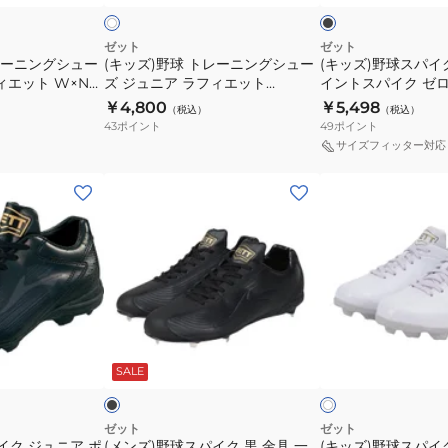
ク
ー
メ
ン
ジ
イ
グ
ュ
ゼット
ゼット
レーニングシュー
(キッズ)野球 トレーニングシュー
ト
(キッズ)野球スパイ
シ
ニ
ィエット W×N
ズ ジュニア ラフィエット
イントスパイク ゼ
BSR4297J-
ュ
ア
BSR8017G-1111
BSR4297A-1919
￥4,800
￥5,498
（税込）
1919
（税込）
ー
ポ
43
ポイント
49
ポイント
ズ
イ
サイズフィッター対応
ジ
ン
(メ
(キ
ュ
ト
ン
ッ
ニ
ス
ズ)
ズ)
ア
パ
野
野
ラ
イ
球
球
フ
ク
ス
ス
ィ
ゼ
パ
パ
エ
ロ
ブ
ホ
イ
イ
ッ
ワ
ラ
ワ
ッ
SALE
イ
イ
ク
ク
ト
ン
ト
ト
黒
ジ
BSR8017G-
ス
金
ュ
1111
テ
ゼット
ゼット
イク ジュニア ポ
(メンズ)野球スパイク 黒 金具 一
(キッズ)野球スパイ