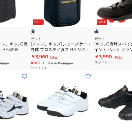
ー
ズ)
ス
BX483
シ
パ
ブ
ブ
ュ
イ
ラ
ラ
ッ
ッ
SALE
SALE
イ
ー
ク
ト
ク
ト
ズ
ジ
×
ネ
ケ
ュ
ゼット
ゼット
イ
ース、キッズ)野
(メンズ、キッズ)シューズケース
(キッズ)野球スパイ
ー
ニ
ビ
BA3205
野球 プロステイタス BAP321-
イント ベルト グラ
ー
ス
ア
1900
BSR4297J-1919
￥3,960
￥3,990
（税込）
（税込）
野
ポ
36
ポイント
10%OFF
￥4,400
税込）
（税込）
球
イ
36
ポイント
プ
ン
(キ
(キ
ロ
ト
ッ
ッ
ス
ベ
ズ)
ズ)
テ
ル
野
野
イ
ト
球
球
タ
グ
ト
ス
ス
ラ
レ
パ
ブ
ホ
BAP321-
ン
ー
イ
ラ
ワ
ッ
ビ
イ
1900
ド
ニ
ク