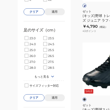
ト
ト
ン
×
ネ
グ
ゼット
クリア
適用
イ
(キッズ)野球 ト
シ
ビ
ズ ジュニア ラフ
ュ
ー
BSR8017C-1129
￥4,790
（税込）
ー
足のサイズ（cm）
43
ポイント
ズ
23.0
23.5
ジ
24.0
24.5
(キ
ュ
25.0
25.5
ッ
ニ
26.0
26.5
ズ)
ア
27.0
27.5
野
ラ
28.0
28.5
球
フ
ス
ィ
もっと見る
パ
エ
ブ
サイズフィッター対応
イ
ッ
ラ
ッ
SALE
ク
ト
ク
ク
クリア
適用
ジ
W×N
ュ
BSR8017C-
ゼット
(キッズ)野球スパ