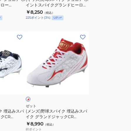
ニ
ーロー
イントスパイクグランドヒーロー
ア
BSR4277WMB-1111
￥8,250
（税込）
ポ
225
ポイント
(
3
%)
UP
イ
ン
(メ
ト
ン
ス
ズ)
パ
野
イ
球
ク
ス
グ
パ
ラ
ホ
イ
ン
ワ
ク
ド
埋
ヒ
込
ー
ゼット
ク 埋込みスパ
(メンズ)野球スパイク 埋込みスパ
み
ロ
クCR
イク グランドジャックCR
ス
ー
BSR2295-1164
￥8,990
（税込）
パ
BSR4277WMB-
81
ポイント