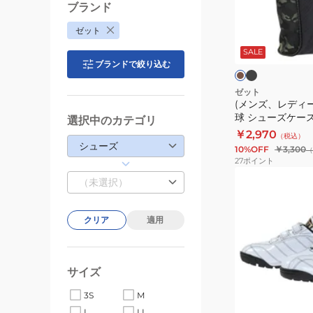
ィ
ブランド
ー
ブ
カ
ゼット
ラ
ス、
ー
ッ
キ
SALE
キ
ク
ク
ブランドで絞り込む
ッ
ズ)
ゼット
(メンズ、レディ
野
球 シューズケース 
選択中のカテゴリ
球
￥2,970
（税込）
シ
シューズ
10%OFF
￥3,300
（
ュ
27
ポイント
ー
(キ
（未選択）
ズ
ッ
ケ
ズ)
クリア
適用
ー
野
ス
球
BA3205
ト
サイズ
レ
ホ
ー
ワ
3S
M
イ
ニ
L
LL