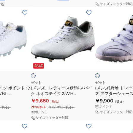
グ
イ
サイズフィッター対応
対応
シ
ク
(メ
(メ
ュ
グ
ン
ン
ー
ラ
ズ、
ズ)
ズ
ン
レ
野
ポ
ド
デ
球
イ
ジ
ィ
ト
ン
ャ
ー
レ
ホ
ホ
ト
ッ
ス)
ー
ワ
ワ
ス
ク
SALE
イ
イ
イ
野
ニ
ト
ト
パ
CR
球
ン
イ
BSR2295-
ス
グ
ゼット
ゼット
ク
1129
イク ポイント ウ
(メンズ、レディース)野球スパイ
(メンズ)野球 トレ
パ
シ
WBL
ク ネオステイタスWH
ズ アフターシューズ
グ
イ
ュ
1
BSR2218WH-1111
タスCL BSr8879CL-
￥9,680
￥9,900
ラ
（税込）
（税込）
ク
ー
90
ポイント
20%OFF
￥12,100
（税込）
（税込）
ン
ネ
ズ
88
ポイント
サイズフィッター対応
ド
オ
ア
サイズフィッター対応
ヒ
(メ
(レ
ス
フ
ー
ン
デ
テ
タ