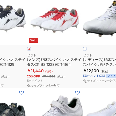
ロ
ズ)
ィ
イ
ー
ー
野
ー
タ
シ
BSR4277WMB
球
ス)
ス
ュ
ス
野
WH
ー
パ
球
BSR2218WH-
ズ
ホ
ホ
イ
ス
1111
ネ
ワ
ワ
SALE
イ
イ
イ
ク
パ
オ
ト
ト
ネ
イ
ス
オ
ク
テ
ゼット
ゼット
イク ネオステイ
(メンズ)野球スパイク ネオステイ
(レディース)野球ス
ス
カ
イ
CR-1129
タスCR BSR2289CR-1164
スパイク 埋込みスパ
テ
ナ
タ
テイタスWH BSR2
￥11,440
￥12,100
（税込）
（税込）
イ
グ
ス
330
ポイント
(
3
%)
UP
20%OFF
￥14,300
（税込）
（税込）
タ
ス
CL
104
ポイント
サイズフィッター対応
ス
パ
BSr8879CL-
対応
サイズフィッター対応
(メ
(メ
CR
イ
1111
ン
ン
BSR2289CR-
ク
ズ)
ズ)
1164
埋
野
野
込
球
球