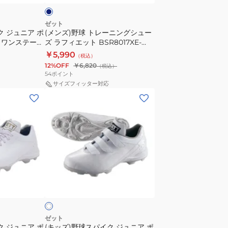
ン
グ
ゼット
ク ジュニア ポ
(メンズ)野球 トレーニングシュー
シ
ロワンステージ
ズ ラフィエット BSR8017XE-
ュ
2911
￥5,990
（税込）
ー
12%OFF
￥6,820
（税込）
ズ
54
ポイント
ラ
サイズフィッター対応
(キ
フ
ッ
ィ
ズ)
エ
野
ッ
球
ト
ス
BSR8017XE-
パ
2911
ホ
イ
ワ
ク
ジ
ュ
ゼット
ク ジュニア ポ
(キッズ)野球スパイク ジュニア ポ