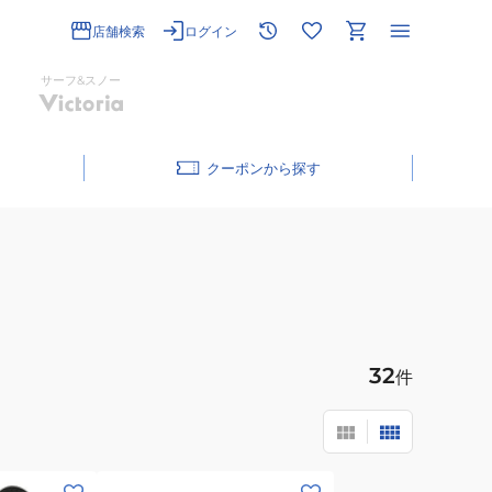
店舗検索
ログイン
サーフ&スノー
クーポン
32
件
(メ