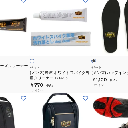
ン
ン
ズ)
ズ)
野
カ
球
ッ
ホ
プ
ワ
イ
ブ
ホ
イ
ン
ラ
ワ
ッ
ド
イ
ト
ソ
ク
ス
ー
ューズクリーナー
パ
ル
ゼット
ゼット
(メンズ)野球 ホワイトスパイク専
(メンズ)カップインソ
イ
BX623
用クリーナー BX483
￥1,100
ク
（税込）
￥770
10
ポイント
（税込）
専
7
ポイント
用
(メ
(キ
ク
ン
ッ
リ
ズ、
ズ)
ー
キ
野
ナ
ッ
球