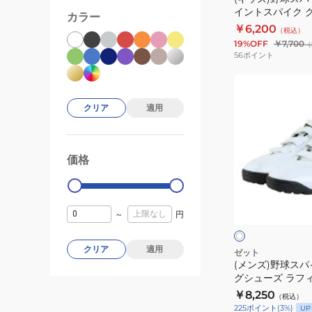
ニ
1129
イントスパイク 
カラー
ア
BSR4287-1919
￥6,200
（税込）
ポ
19%OFF
￥7,700
（
イ
56
ポイント
ン
(メ
ト
ン
ス
クリア
適用
ズ)
パ
野
イ
球
ク
価格
99000
0
ス
グ
パ
ラ
ホ
イ
ン
ワ
イ
～
円
ク
ド
ト
ト
ト
ヒ
レ
クリア
適用
ー
ゼット
(メンズ)野球スパ
ー
ロ
グシューズ ラフ
ニ
ー
BSR8206-1111
￥8,250
（税込）
ン
BSR4287-
225
ポイント
(
3
%)
UP