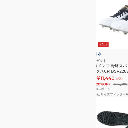
ズ)
ロ
野
ー
球
ド
ス
WBL
パ
BSR4211WBL-
ホ
イ
1111
ワ
SALE
イ
ク
ト
ト
ネ
×
×
ネ
レ
オ
ゼット
イ
ッ
(メンズ)野球スパ
ス
ビ
ド
タスCR BSR2289
テ
ー
￥11,440
（税込）
イ
20%OFF
￥14,300
タ
104
ポイント
ス
サイズフィッター
(メ
CR
ン
BSR2289CR-
ズ)
1129
野
球