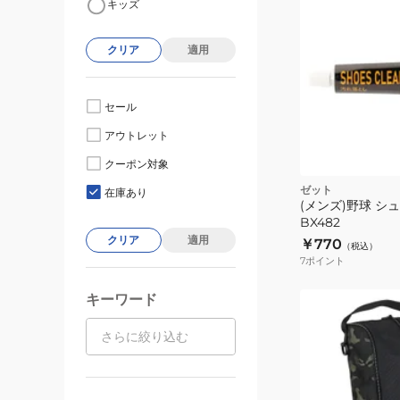
キッズ
クリア
適用
セール
アウトレット
クーポン対象
ト
ゼット
在庫あり
(メンズ)野球 シ
BX482
クリア
適用
￥770
（税込）
7
ポイント
キーワード
(メ
ン
ズ、
レ
デ