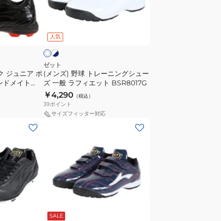
ト
レ
ホ
ホ
ワ
ー
ワ
イ
人気
ニ
ン
グ
ゼット
ク ジュニア ポ
(メンズ) 野球 トレーニングシュー
シ
ンドメイト
ズ 一般 ラフィエット BSR8017G
ュ
￥4,290
（税込）
ー
39
ポイント
ズ
サイズフィッター対応
一
(メ
般
ン
ラ
ズ)
フ
野
ィ
球
エ
ト
ッ
レ
ネ
ト
ー
イ
SALE
BSR8017G
ニ