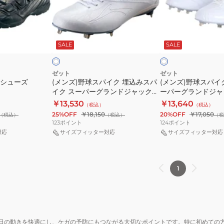
み
ス
ス
ス
パ
パ
パ
ホ
ホ
イ
イ
イ
ワ
ワ
SALE
SALE
イ
イ
イ
ク
ク
ク
ト
ト
埋
埋
ネ
込
込
オ
ゼット
ゼット
判シューズ
(メンズ)野球スパイク 埋込みスパ
(メンズ)野球スパイ
み
み
ス
イク スーパーグランドジャック
ーパーグランドジャ
ス
式
テ
BSR2719WH-1111
BSR2718WH-1111
￥13,530
￥13,640
（税込）
（税込）
パ
ス
イ
25%OFF
￥18,150
20%OFF
￥17,050
（税込）
（税込）
（税
イ
ー
タ
123
ポイント
124
ポイント
ク
パ
ス
対応
サイズフィッター対応
サイズフィッター対応
ス
ー
WH
ー
グ
BSR2218WH
パ
ラ
1
ー
ン
グ
ド
ラ
ジ
ン
ャ
日の動きを快適にし、ケガの予防にもつながる大切なポイントです。特に初めての