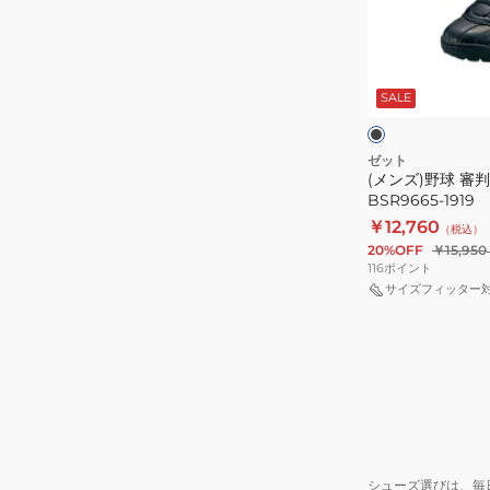
審
判
ブ
シ
ラ
ッ
SALE
ュ
ク
ト
ー
ズ
ゼット
(メンズ)野球 審
BSR9665-
BSR9665-1919
1919
￥12,760
（税込）
20%OFF
￥15,950
116
ポイント
サイズフィッター
シューズ選びは、毎