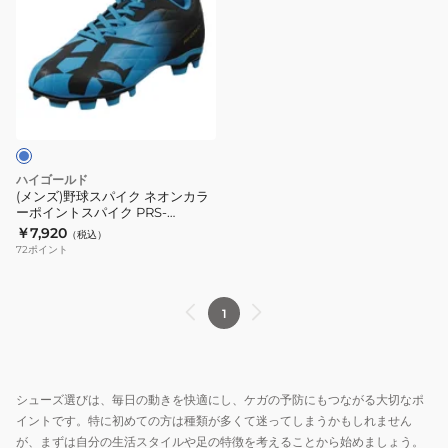
ズ)
野
球
ス
パ
イ
ク
ネ
ハイゴールド
オ
(メンズ)野球スパイク ネオンカラ
ーポイントスパイク PRS-
ン
700NBL
￥7,920
（税込）
カ
72
ポイント
ラ
ー
ポ
1
イ
ン
ト
シューズ選びは、毎日の動きを快適にし、ケガの予防にもつながる大切なポ
ス
イントです。特に初めての方は種類が多くて迷ってしまうかもしれません
パ
が、まずは自分の生活スタイルや足の特徴を考えることから始めましょう。