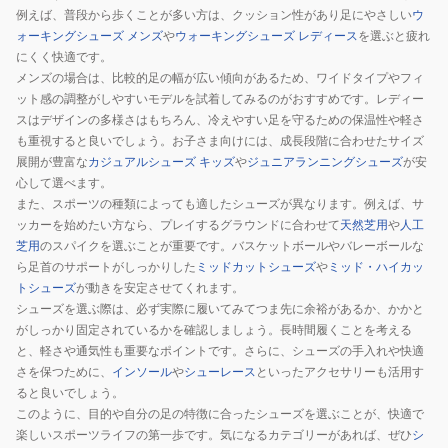
イ
例えば、普段から歩くことが多い方は、クッション性があり足にやさしい
ウ
ク
ォーキングシューズ メンズ
や
ウォーキングシューズ レディース
を選ぶと疲れ
PRS-
にくく快適です。
メンズの場合は、比較的足の幅が広い傾向があるため、ワイドタイプやフィ
700NBL
ット感の調整がしやすいモデルを試着してみるのがおすすめです。レディー
スはデザインの多様さはもちろん、冷えやすい足を守るための保温性や軽さ
も重視すると良いでしょう。お子さま向けには、成長段階に合わせたサイズ
展開が豊富な
カジュアルシューズ キッズ
や
ジュニアランニングシューズ
が安
心して選べます。
また、スポーツの種類によっても適したシューズが異なります。例えば、サ
ッカーを始めたい方なら、プレイするグラウンドに合わせて
天然芝用
や
人工
芝用
のスパイクを選ぶことが重要です。バスケットボールやバレーボールな
ら足首のサポートがしっかりした
ミッドカットシューズ
や
ミッド・ハイカッ
トシューズ
が動きを安定させてくれます。
シューズを選ぶ際は、必ず実際に履いてみてつま先に余裕があるか、かかと
がしっかり固定されているかを確認しましょう。長時間履くことを考える
と、軽さや通気性も重要なポイントです。さらに、シューズの手入れや快適
さを保つために、
インソール
や
シューレース
といったアクセサリーも活用す
ると良いでしょう。
このように、目的や自分の足の特徴に合ったシューズを選ぶことが、快適で
楽しいスポーツライフの第一歩です。気になるカテゴリーがあれば、ぜひ
シ