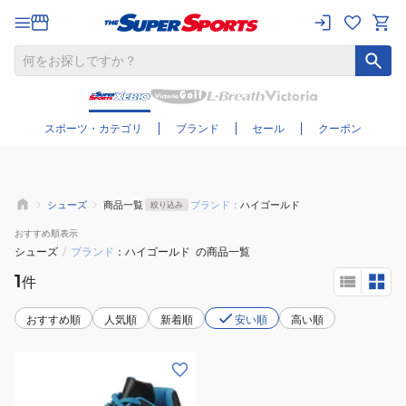
さらに絞り込む
スポーツ・カテゴリ
ブランド
セール
クーポン
シューズ
商品一覧
ブランド：
ハイゴールド
絞り込み
おすすめ
順表示
シューズ
/
ブランド
ハイゴールド
の商品一覧
1
件
おすすめ順
人気順
新着順
安い順
高い順
(メ
ン