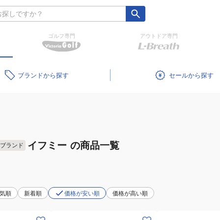
ゴルフ専門
アウトドア専門
ブランド
セール
イフミー
の商品一覧
ブランド
気順
新着順
価格が安い順
価格が高い順
(キ
(キ