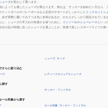
ク
ク
シューズ
が安心して選べます。
シ
5822
5317
ベ
ベ
類によっても適したシューズが異なります。例えば、サッカーを始めたい方なら、
ュ
WHITE
GREEN
ル
ル
スケットボールやバレーボールなら足首のサポートがしっかりした
ミッドカットシ
ー
カ
、必ず実際に履いてみてつま先に余裕があるか、かかとがしっかり固定されている
ト
ト
ズ
ジ
らに、シューズの手入れや快適さを保つために、
インソール
や
シューレース
といっ
ス
ス
自分の足の特徴に合ったシューズを選ぶことが、快適で楽しいスポーツライフの第
ュ
ノ
ノ
。
ア
ー
ー
ル
ブ
ブ
ス
ー
ー
ポ
ツ
ツ
ー
ネ
ピ
シューズ
/
キッズ
ツ
イ
ン
シ
でさらに絞り込む
ビ
ク
ュ
ーズ
レディースカジュアルシューズ
ー
205816PIN
ー
205816NAV
ボ
ら探す
ズ
ボ
ア
サッカー・フットサル
ア
ブ
ブ
ー
セール対象から探す
ー
ツ
グ
セール対象
/
サッカー・フットサル