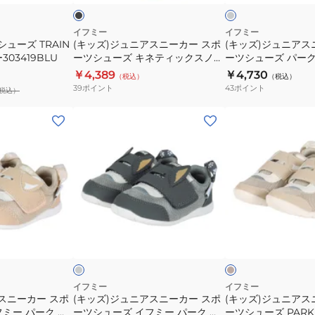
ト
ト
ト
ー
ー
×
サ
サ
ブ
カ
カ
イフミー
イフミー
ラ
ューズ TRAIN
(キッズ)ジュニアスニーカー スポ
(キッズ)ジュニアス
マ
マ
ー
ー
ウ
03419BLU
ーツシューズ キネティックスノー
ーツシューズ パー
ー
ー
ス
ス
ン
ブーツ 20-4832 BLACK
ネコちゃん 205305
￥4,389
￥4,730
（税込）
（税込）
シ
シ
ポ
ポ
39
ポイント
43
ポイント
税込）
ュ
ュ
ー
ー
ー
ー
ツ
ツ
(キ
(キ
ズ
ズ
シ
シ
ッ
ッ
ネ
パ
ュ
ュ
ズ)
ズ)
イ
ー
ー
ー
ジ
ジ
ビ
プ
ズ
ズ
ュ
ュ
ー
ル
キ
パ
ニ
ニ
20-
20-
ネ
ー
ア
ア
グ
ベ
6313
6313
テ
ク
ス
ス
レ
ー
ー
ジ
ー
NAVY
PURPLE
ィ
ワ
ニ
ニ
ュ
カ
カ
ッ
ン
ー
ー
ジ
ジ
ク
ベ
カ
カ
イフミー
イフミー
ュ
ュ
スニーカー スポ
(キッズ)ジュニアスニーカー スポ
(キッズ)ジュニアス
ス
ル
ー
ー
ミー パーク ア
ーツシューズ イフミー パーク ア
ーツシューズ PAR
ア
ア