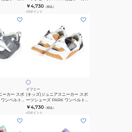
ト
ス
ージュ 20-
ニマルスニーカー グレー 20-5811
￥4,730
（税込）
ネ
ポ
GREY
43
ポイント
コ
ー
(キ
ち
ツ
ッ
ゃ
シ
ズ)
ん
ュ
ジ
205305WHI
ー
ュ
ズ
ニ
PARK
ア
ホ
軽
ス
ワ
量
ニ
ソ
ー
ー
カ
イフミー
ル
ニーカー スポ
(キッズ)ジュニアスニーカー スポ
ー
K ワンベルトね
ーツシューズ PARK ワンベルトね
ア
ス
グレー 20-
こちゃんスニーカー ホワイト 20-
￥4,730
ニ
（税込）
ポ
6321 WHITE
43
ポイント
マ
ー
(キ
ル
ツ
ッ
ス
シ