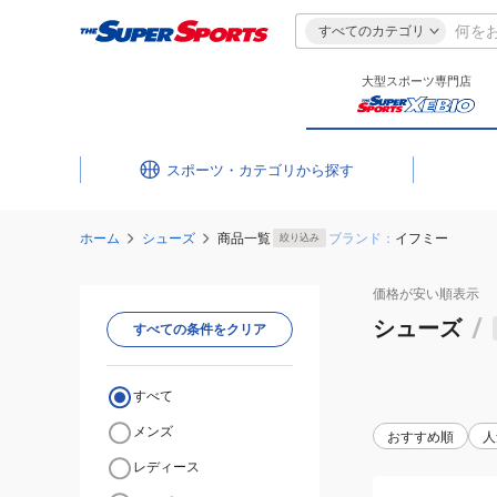
すべてのカテゴリ
大型スポーツ専門店
スポーツ・カテゴリ
ホーム
シューズ
商品一覧
ブランド：
イフミー
絞り込み
価格が安い
順表示
シューズ
/
すべての条件をクリア
すべて
メンズ
おすすめ順
人
レディース
(キ