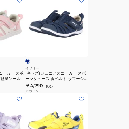
ッ
ズ)
ジ
ュ
ニ
ア
ネ
ス
イ
ニ
ー
カ
イフミー
ニーカー スポ
(キッズ)ジュニアスニーカー スポ
ー
HT軽量ソール
ーツシューズ 両ベルト サマーシ
ス
ューズ ネイビー 20-6302 NAVY
￥4,290
（税込）
ポ
カジュアル スポーツ シューズ
39
ポイント
ー
(キ
ツ
ッ
シ
ズ)
ュ
ジ
ー
ュ