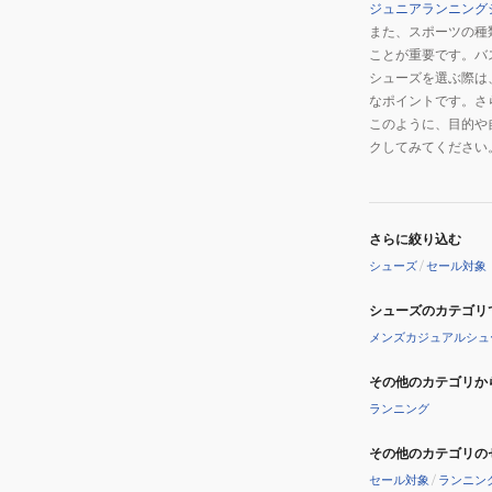
ク
ジュニアランニング
ュ
ベ
また、スポーツの種
ー
ル
ことが重要です。バ
ズ
シューズを選ぶ際は
ト
なポイントです。さ
ス
このように、目的や
ノ
クしてみてください
ー
ブ
ー
ツ
さらに絞り込む
ブ
シューズ
/
セール対象
ラ
シューズのカテゴリ
ッ
メンズカジュアルシュ
ク
205816BLK
その他のカテゴリか
ボ
ランニング
ア
ブ
その他のカテゴリの
ー
セール対象
/
ランニン