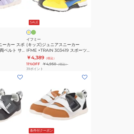
ズ
ニ
両
ア
グ
イ
ベ
リ
ス
エ
ー
ル
SALE
ニ
ト
ー
サ
カ
イフミー
マ
ニーカー スポ
(キッズ)ジュニアスニーカー
ー
 両ベルト サマ
IFME ×TRAIN 303419 スポーツ
ー
IFME
0-6313
シューズ 新幹線コラボ ベルトテ
￥4,389
シ
（税込）
×TRAIN
ル スポーツ シ
ープ
11%OFF
￥4,950
ュ
（税込）
303419
39
ポイント
ー
ス
(キ
ズ
ポ
ッ
ネ
ー
ズ)
イ
ツ
ジ
ビ
シ
ュ
ー
ュ
ニ
20-
ー
ア
ホ
6302
ズ
ス
ワ
NAVY
条件付クーポン
新
ニ