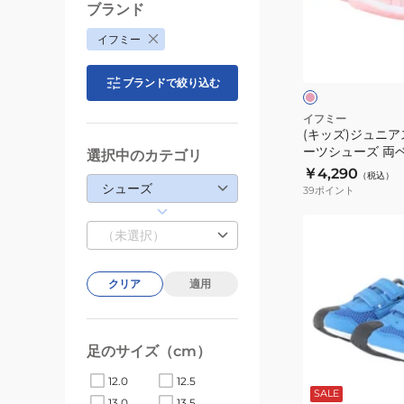
ズ
ニ
ブランド
LIGHT
ア
ピ
イフミー
軽
ス
ン
量
ク
ニ
ー
ブランドで絞り込む
ソ
ー
ー
カ
イフミー
ル
(キッズ)ジュニア
ー
ーツシューズ 両
205309NAV
選択中のカテゴリ
ス
ューズ ピンク 20-6
￥4,290
（税込）
ポ
ポーツ カジュア
シューズ
39
ポイント
ー
ツ
(キ
（未選択）
シ
ッ
ュ
ズ)
クリア
適用
ー
ス
ズ
ポ
両
ー
足のサイズ（cm）
ベ
ツ
ブ
ル
シ
ル
12.0
12.5
ー
SALE
ト
ュ
13.0
13.5