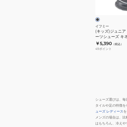
ブ
ト
ト
ス
ラ
ス
ワ
ッ
ニ
ニ
ク
ー
ン
ー
ー
ベ
カ
イフミー
カ
ル
(キッズ)ジュニア
ー
ー
ーツシューズ キ
ト
ス
ホ
ト スノーブーツ
￥5,390
ス
（税込）
ポ
205816BLK ボ
ワ
49
ポイント
ニ
ー
イ
ー
ツ
ト
カ
シ
20-
ー
ュ
6306
ピ
ー
WHITE
ン
ズ
カ
ク
キ
ジ
20-
シューズ選びは、毎
ネ
ュ
5822
タイルや足の特徴を
テ
ア
PINK
ューズ レディース
を
ィ
ル
メンズの場合は、比
ッ
シ
はもちろん、冷えや