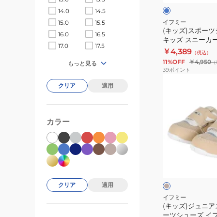
ク
サ
ー
14.0
14.5
マ
ズ
イフミー
15.0
15.5
(キッズ)スポーツシ
ー
TRAIN
16.0
16.5
キッズ スニーカー3
シ
キ
17.0
17.5
￥4,389
（税込）
ュ
ッ
11%OFF
￥4,950
（
もっと見る
ー
ズ
39
ポイント
ズ
ス
(キ
クリア
適用
ピ
ニ
ッ
ン
ー
ズ)
ク
カ
ジ
カラー
20-
ー
ュ
6302
303419BLU
ニ
PINK
ア
ベ
ス
ス
ー
ジ
ポ
ニ
ュ
ー
ー
クリア
適用
ツ
カ
イフミー
カ
(キッズ)ジュニア
ー
ーツシューズ イフ
ジ