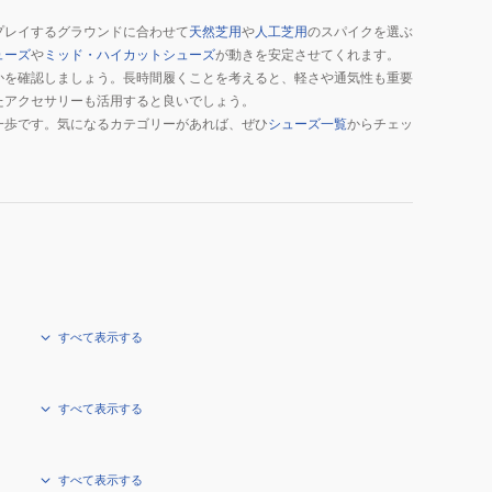
ュ
プレイするグラウンドに合わせて
天然芝用
や
人工芝用
のスパイクを選ぶ
ア
ューズ
や
ミッド・ハイカットシューズ
が動きを安定させてくれます。
ル
かを確認しましょう。長時間履くことを考えると、軽さや通気性も重要
シ
たアクセサリーも活用すると良いでしょう。
一歩です。気になるカテゴリーがあれば、ぜひ
ュ
シューズ一覧
からチェッ
ー
ズ
ス
ポ
ー
ツ
すべて表示する
すべて表示する
すべて表示する