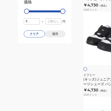
ス
価格
99000
0
ニマルスニーカー
￥4,730
ュ
（税込）
ポ
205801BEI 
43
ポイント
ア
ー
(キ
ル
ツ
ッ
～
円
シ
シ
ズ)
ュ
ュ
ジ
クリア
適用
ー
ー
ュ
ズ
ズ
ニ
イ
ア
ホ
フ
ス
ワ
ミ
イ
ニ
ト
ト
ー
ー
パ
カ
イフミー
ー
(キッズ)ジュニア
ー
ーツシューズ パ
ク
ス
ニマルワンベルト
￥4,730
ア
（税込）
ポ
イト 20-6306 
43
ポイント
ニ
ー
シューズ
(キ
マ
ツ
ッ
ル
シ