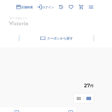
店舗検索
ログイン
サーフ&スノー
クーポン
27
件
(キ