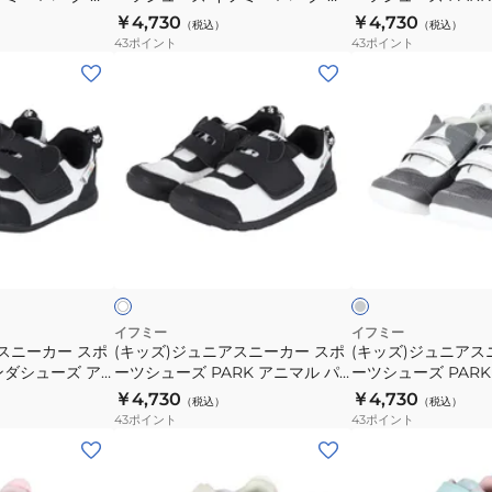
ノ
ト
ス
ス
 ベージュ
ニマルスニーカー グレー
ニマルスニーカー ベ
￥4,730
￥4,730
ル
ル
（税込）
（税込）
ー
ネ
ポ
ポ
カジュアル シューズ
205801GRA カジュアル シューズ
5811 BEIGE
43
ポイント
43
ポイント
ス
ス
ブ
コ
ー
ー
(キ
(キ
ポ
ポ
ー
ち
ツ
ツ
ッ
ッ
ー
ー
ツ
ゃ
シ
シ
ズ)
ズ)
ツ
ツ
20-
ん
ュ
ュ
ジ
ジ
シ
シ
4832
205305GRY
ー
ー
ュ
ュ
ュ
ュ
BLACK
ズ
ズ
ニ
ニ
ー
ー
イ
PARK
ア
ア
グ
ホ
ズ
ズ
フ
軽
ス
ス
レ
ワ
ミ
量
ー
イ
イ
ニ
ニ
ト
ー
ソ
ー
ー
パ
ー
カ
カ
イフミー
イフミー
ー
ル
スニーカー スポ
(キッズ)ジュニアスニーカー スポ
(キッズ)ジュニアス
ー
ー
ンダシューズ ア
ーツシューズ PARK アニマル パ
ーツシューズ PAR
ク
ア
ス
ス
スニーカー ホワ
ンダシューズ ワンベルトスニーカ
こちゃんスニーカー 
￥4,730
￥4,730
ア
ニ
（税込）
（税込）
ポ
ポ
WHITE カジュアル
ー ホワイト 20-6316 WHITE カジ
6321 GREY
43
ポイント
43
ポイント
ニ
マ
ー
ー
ュアルシューズ
(キ
(キ
マ
ル
ツ
ツ
ッ
ッ
ル
ス
シ
シ