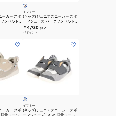
カ
幹
ー
ジ
線
カ
イフミー
ュ
ニーカー スポ
(キッズ)ジュニアスニーカー スポ
コ
ー
ア
クワンベルト
ーツシューズ パークワンベルト
ラ
ス
GRY
ネコちゃん 205305WHI
ル
￥4,730
（税込）
ボ
ポ
43
ポイント
ス
ベ
ー
ポ
ル
ツ
(キ
ー
ト
シ
ッ
ツ
テ
ュ
ズ)
シ
ー
ー
ジ
ュ
プ
ズ
ュ
ー
パ
ニ
ズ
ー
ア
グ
ク
ス
レ
ワ
ニ
ン
ー
ベ
カ
イフミー
ニーカー スポ
(キッズ)ジュニアスニーカー スポ
ル
ー
K 軽量ソールア
ーツシューズ PARK 軽量ソールア