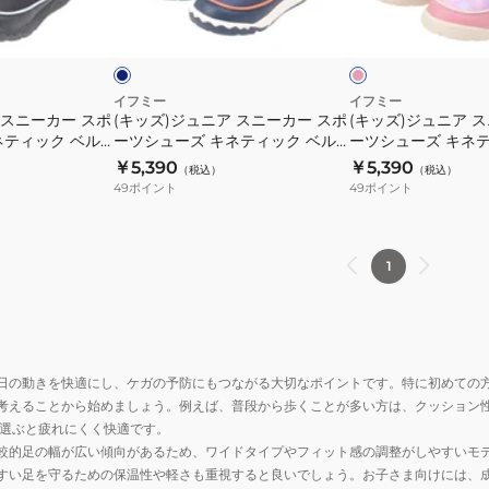
ネ
ピ
ル
ー
CALIN
ら
ス
ス
イ
ン
ト
グ
花
め
ビ
ク
ニ
ニ
ス
レ
柄
き
ー
ー
ニ
ー
プ
ソ
カ
カ
イフミー
イフミー
ー
20-
リ
リ
 スニーカー スポ
(キッズ)ジュニア スニーカー スポ
(キッズ)ジュニア 
ー
ー
カ
6321
ネティック ベル
ーツシューズ キネティック ベル
ーツシューズ キネテ
ン
ッ
ス
ス
ー
GREY
 ブラック
ト スノーブーツ ネイビー
ト スノーブーツ ピ
￥5,390
￥5,390
ト
ド
（税込）
（税込）
ポ
ポ
アブーツ 防寒
205816NAV ボアブーツ 防寒
205816PIN ボア
ホ
49
ポイント
49
ポイント
ス
ラ
ー
ー
ワ
ニ
バ
ツ
ツ
イ
ー
ー
シ
シ
ト
1
カ
ス
ュ
ュ
20-
ー
ニ
ー
ー
6316
オ
ー
ズ
ズ
WHITE
フ
カ
キ
キ
カ
ホ
ー
日の動きを快適にし、ケガの予防にもつながる大切なポイントです。特に初めての
ネ
ネ
ジ
ワ
ミ
考えることから始めましょう。例えば、普段から歩くことが多い方は、クッション
テ
テ
ュ
選ぶと疲れにくく快適です。
イ
ン
ィ
ィ
ア
較的足の幅が広い傾向があるため、ワイドタイプやフィット感の調整がしやすいモ
ト
ト
ッ
ッ
ル
すい足を守るための保温性や軽さも重視すると良いでしょう。お子さま向けには、
20-
30-