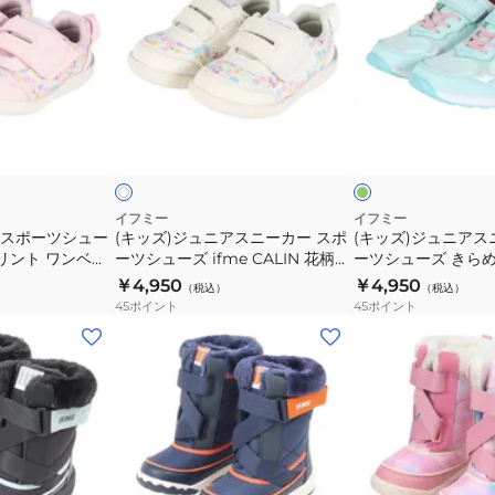
ズ)
ズ)
ス
ニ
ュ
ュ
ジ
ジ
ニ
ー
ー
ー
ュ
ュ
ー
カ
ズ
ズ
ニ
ニ
カ
ー
PARK
PARK
ア
ア
ミ
ー
ベ
オ
ア
ワ
ス
ス
ン
フ
グ
ー
ニ
ン
ト
プ
ホ
ニ
ニ
レ
ジ
ル
マ
ベ
ー
ー
ー
ュ
ル
ル
カ
カ
イフミー
イフミー
205801GRA
20-
パ
ト
 スポーツシュー
(キッズ)ジュニアスニーカー スポ
(キッズ)ジュニアス
ー
ー
カ
5811
プリント ワンベル
ーツシューズ ifme CALIN 花柄プ
ーツシューズ きらめ
ン
ね
ス
ス
ジ
BEIGE
 20-5822
リントスニーカー オフホワイト
ラバースニーカー ミント
￥4,950
￥4,950
ダ
こ
（税込）
（税込）
ポ
ポ
20-5822 WHITE
GREENカジュアル
ュ
45
ポイント
45
ポイント
シ
ち
ー
ー
ーズ
(キ
(キ
ア
ュ
ゃ
ツ
ツ
ッ
ッ
ル
ー
ん
シ
シ
ズ)
ズ)
シ
ズ
ス
ュ
ュ
ジ
ジ
ュ
ワ
ニ
ー
ー
ュ
ュ
ー
ン
ー
ズ
ズ
ニ
ニ
ズ
ベ
カ
ifme
き
ア
ア