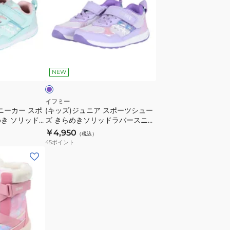
ズ)
ニ
ュ
ジ
ー
ー
ュ
カ
ズ
ニ
ー
PARK
ア
パ
グ
ワ
ス
ー
レ
ン
NEW
ポ
ー
ベ
ー
20-
ル
ツ
イフミー
5811
ト
ニーカー スポ
(キッズ)ジュニア スポーツシュー
シ
GREY
き ソリッド
ズ きらめきソリッドラバースニー
ね
ュ
 30-5317
カー パープル 30-5317 PURPLE
￥4,950
こ
（税込）
ー
 スポーツ シュ
カジュアル シューズ スポーツ
45
ポイント
ち
ズ
ゃ
き
ん
ら
ス
め
ニ
き
ー
ソ
カ
リ