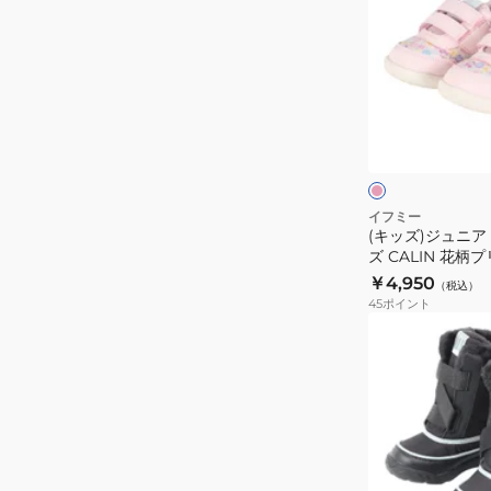
ズ)
ス
ュ
ジ
ニ
ー
ュ
ー
ズ
ニ
カ
パ
ア
ピ
ー
ン
ス
ン
ベ
ダ
ク
ポ
ー
ワ
シ
ー
イ
ジ
ュ
ト
ツ
イフミー
ュ
ー
(キッズ)ジュニア
シ
205801BEI
ズ CALIN 花柄
ズ
ュ
カ
トスニーカー ピンク
￥4,950
ア
（税込）
ー
PINK
ジ
45
ポイント
ニ
ズ
(キ
ュ
マ
CALIN
ッ
ア
ル
花
ズ)
ル
ワ
柄
ジ
シ
ン
プ
ュ
ュ
ベ
リ
ニ
ー
ル
ン
ア
ズ