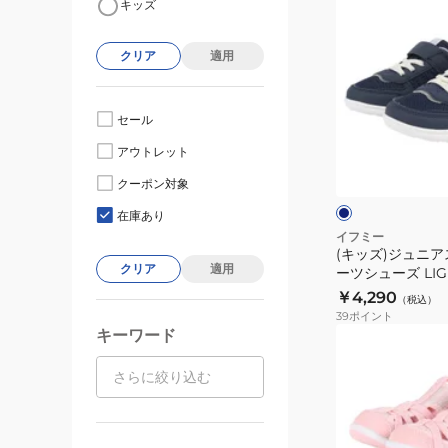
キッズ
ッ
ズ)
クリア
適用
ジ
ュ
ニ
セール
ア
ネ
アウトレット
ス
イ
ビ
ニ
クーポン対象
ー
ジ
ー
在庫あり
カ
イフミー
(キッズ)ジュニア
ー
クリア
適用
ーツシューズ LI
ス
205309NAV
￥4,290
（税込）
ポ
39
ポイント
ー
キーワード
(キ
ツ
ッ
シ
ズ)
ュ
ジ
ー
ュ