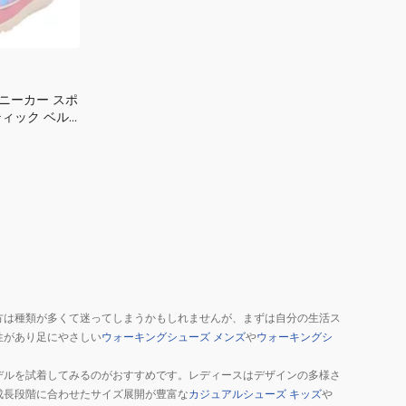
ー
ッ
ホ
ド
ワ
ラ
イ
バ
ト
ー
スニーカー スポ
20-
ィック ベル
ス
6321
ンク
ニ
ブーツ 防寒
WHITE
ー
カ
ー
パ
ー
プ
ル
30-
方は種類が多くて迷ってしまうかもしれませんが、まずは自分の生活ス
5317
性があり足にやさしい
ウォーキングシューズ メンズ
や
ウォーキングシ
PURPLE
デルを試着してみるのがおすすめです。レディースはデザインの多様さ
カ
成長段階に合わせたサイズ展開が豊富な
カジュアルシューズ キッズ
や
ジ