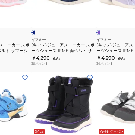
ズ
ズ
ニ
ニ
LIGHT
LIGHT
ア
ア
ネ
パ
軽
軽
ス
ス
イ
ー
量
量
ビ
プ
ロ
ニ
ニ
ン
ル
ー
ソ
ソ
ー
ー
ー
ー
カ
カ
イフミー
イフミー
ル
ル
スニーカー スポ
(キッズ)ジュニアスニーカー スポ
(キッズ)ジュニアス
ー
ー
ベルト サマーシ
ーツシューズ IFME 両ベルト サマ
ーツシューズ IFME
205309ORA
205309PIN
ス
ス
302 PINK ス
ーシューズ ネイビー 20-6313
ーシューズ パープル 2
￥4,290
￥4,290
（税込）
（税込）
ポ
ポ
ル シューズ
NAVY カジュアル スポーツ シュ
PURPLE カジュア
39
ポイント
39
ポイント
ー
ー
ーズ
ューズ
ツ
ツ
(キ
(キ
シ
シ
ッ
ッ
ュ
ュ
ズ)
ズ)
ー
ー
ジ
ジ
ズ
ズ
ュ
ュ
IFME
IFME
ニ
ニ
両
両
ア
ア
ブ
グ
ベ
ベ
ス
ス
ラ
レ
ッ
ー
SALE
条件付クーポン
イ
ル
ル
ニ
ニ