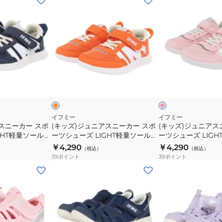
ッ
ッ
ズ)
ズ)
ジ
ジ
ュ
ュ
ニ
ニ
ア
ア
オ
ピ
ス
ス
レ
ン
ン
ク
ビ
ニ
ニ
ー
ー
ー
カ
カ
イフミー
イフミー
スニーカー スポ
(キッズ)ジュニアスニーカー スポ
(キッズ)ジュニアス
ー
ー
GHT軽量ソール
ーツシューズ LIGHT軽量ソール
ーツシューズ LIG
ス
ス
205309ORA
205309PIN
￥4,290
￥4,290
（税込）
（税込）
ポ
ポ
39
ポイント
39
ポイント
ー
ー
(キ
(キ
ツ
ツ
ッ
ッ
シ
シ
ズ)
ズ)
ュ
ュ
ジ
ジ
ー
ー
ュ
ュ