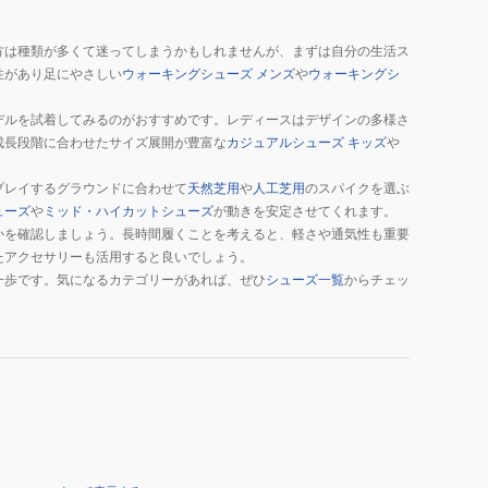
方は種類が多くて迷ってしまうかもしれませんが、まずは自分の生活ス
性があり足にやさしい
ウォーキングシューズ メンズ
や
ウォーキングシ
デルを試着してみるのがおすすめです。レディースはデザインの多様さ
成長段階に合わせたサイズ展開が豊富な
カジュアルシューズ キッズ
や
プレイするグラウンドに合わせて
天然芝用
や
人工芝用
のスパイクを選ぶ
ューズ
や
ミッド・ハイカットシューズ
が動きを安定させてくれます。
かを確認しましょう。長時間履くことを考えると、軽さや通気性も重要
たアクセサリーも活用すると良いでしょう。
一歩です。気になるカテゴリーがあれば、ぜひ
シューズ一覧
からチェッ