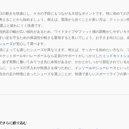
ッ
ト
日の動きを快適にし、ケガの予防にもつながる大切なポイントです。特に初めての
サ
考えることから始めましょう。例えば、普段から歩くことが多い方は、クッション
ン
選ぶと疲れにくく快適です。
ダ
較的足の幅が広い傾向があるため、ワイドタイプやフィット感の調整がしやすいモ
ル
すい足を守るための保温性や軽さも重視すると良いでしょう。お子さま向けには、
6352WHITE
シューズ
が安心して選べます。
類によっても適したシューズが異なります。例えば、サッカーを始めたい方なら、
スケットボールやバレーボールなら足首のサポートがしっかりした
ミッドカットシ
、必ず実際に履いてみてつま先に余裕があるか、かかとがしっかり固定されている
らに、シューズの手入れや快適さを保つために、
インソール
や
シューレース
といっ
自分の足の特徴に合ったシューズを選ぶことが、快適で楽しいスポーツライフの第
。
でさらに絞り込む