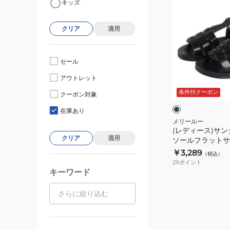
キッズ
デ
ィ
クリア
適用
ー
ス)
サ
セール
ン
ブ
アウトレット
ダ
ラ
ッ
条件付クーポン
ル
クーポン対象
ク
ト
ク
在庫あり
ッ
メリールー
(レディース)サン
シ
クリア
適用
ソールフラットサ
ョ
6352BLACK
￥3,289
（税込）
ン
29
ポイント
ソ
キーワード
ー
ル
フ
ラ