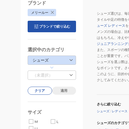
ッ
ブランド
ト
メリールー
シューズ選びは、毎
サ
タイルや足の特徴を
ン
ューズ レディース
を
ブランドで絞り込む
ダ
メンズの場合は、比
ル
はもちろん、冷えや
6352BLACK
ジュニアランニング
選択中のカテゴリ
また、スポーツの種
ことが重要です。バ
シューズ
シューズを選ぶ際は
なポイントです。さ
このように、目的や
（未選択）
クしてみてください
クリア
適用
さらに絞り込む
シューズ
/
レディース
サイズ
M
L
シューズのカテゴリ
LL