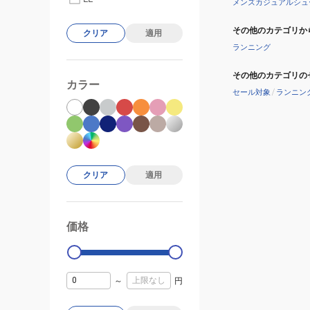
メンズカジュアルシュ
その他のカテゴリか
クリア
適用
ランニング
その他のカテゴリの
カラー
セール対象
/
ランニン
クリア
適用
価格
99000
0
～
円