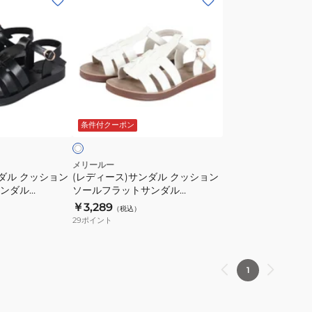
デ
ィ
ー
ス)
サ
ン
ホ
ダ
ワ
条件付クーポン
イ
ル
ク
ッ
メリールー
ダル クッション
(レディース)サンダル クッション
シ
ンダル
ソールフラットサンダル
ョ
6352WHITE
￥3,289
（税込）
ン
29
ポイント
ソ
ー
ル
1
フ
ラ