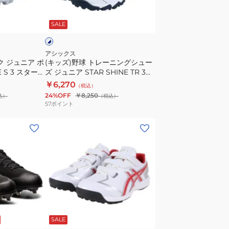
レ
ホ
ー
ワ
SALE
ニ
ン
グ
アシックス
ク ジュニア ポ
(キッズ)野球 トレーニングシュー
シ
E S 3 スターシ
ズ ジュニア STAR SHINE TR 3
ュ
0
1124A010.103
￥6,270
（税込）
ー
24%OFF
￥8,250
込）
（税込）
ズ
57
ポイント
ジ
(メ
ュ
ン
ニ
ズ)
ア
野
STAR
球
SHINE
ト
TR
レ
3
ホ
ー
1124A010.103
ワ
SALE
ニ