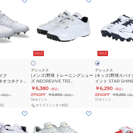
ン
ッ
ズ)
ズ)
野
野
球
球
ト
ス
レ
パ
ホ
ホ
ー
イ
ワ
ワ
SALE
SALE
イ
イ
イ
ニ
ク
ト
ト
ン
ジ
×
ネ
グ
ュ
アシックス
アシックス
イ
イク
(メンズ)野球 トレーニングシュー
(キッズ)野球スパイ
シ
ニ
ビ
T ネオコネクト
ズ NEOREVIVE TR3
イント STAR SHIN
ュ
ア
ー
1123A042.110
ャイン3 1124A011.10
￥6,380
￥6,290
（税込）
（税込）
ー
ポ
27%OFF
￥8,800
23%OFF
￥8,250
（税込）
（税込）
（税
ズ
イ
58
ポイント
57
ポイント
NEOREVIVE
ン
対応
サイズフィッター対応
(メ
(キ
TR3
ト
ン
ッ
1123A042.110
STAR
ズ)
ズ)
SHINE
野
野