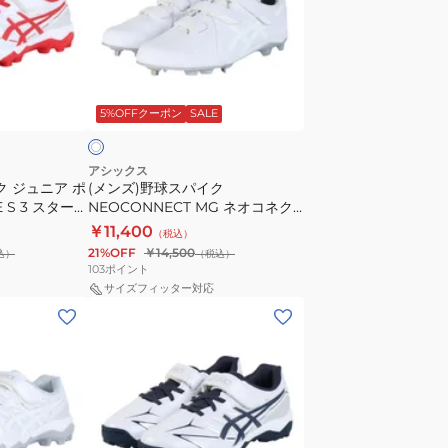
ド
球
1123A055.110
ス
パ
ホ
イ
ワ
5%OFFクーポン
SALE
ク
NEOCONNECT
MG
アシックス
ク ジュニア ポ
(メンズ)野球スパイク
ネ
E S 3 スターシ
NEOCONNECT MG ネオコネク
オ
1
ト MG 1123A056.110
￥11,400
（税込）
コ
21%OFF
￥14,500
込）
（税込）
ネ
103
ポイント
ク
サイズフィッター対応
(キ
ト
ッ
MG
ズ)
1123A056.110
野
球
ト