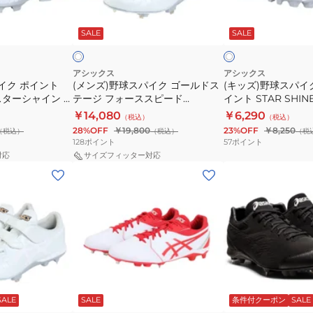
パ
パ
ジ
タ
ホ
ホ
イ
イ
1123A052.110
ー
ワ
ワ
SALE
SALE
イ
イ
イ
ク
ク
シ
ト
ト
ゴ
ジ
ャ
×
ネ
ー
ュ
イ
アシックス
アシックス
イ
イク ポイント
(メンズ)野球スパイク ゴールドス
(キッズ)野球スパイ
ル
ニ
ン
ビ
3 スターシャイン 3
テージ フォーススピード
イント STAR SHIN
ド
ア
3
ー
GOLDSTAGE I-PRO
ャイン3 1124A011.11
￥14,080
￥6,290
（税込）
（税込）
ス
ポ
1124A011.101
FORCESPEED 1121A073.110
28%OFF
￥19,800
23%OFF
￥8,250
（税込）
（税込）
（税
テ
イ
128
ポイント
57
ポイント
ー
ン
対応
サイズフィッター対応
(メ
(メ
ジ
ト
ン
ン
フ
STAR
ズ)
ズ)
ォ
SHINE
野
野
ー
S
球
球
ス
3
ス
ス
ス
ス
パ
パ
ピ
タ
ホ
ブ
ホ
ワ
イ
イ
ー
ー
ラ
ワ
イ
ッ
SALE
SALE
条件付クーポン
SALE
イ
イ
ク
ク
ド
シ
ト