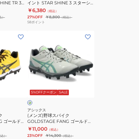
INE TR 3
イント STAR SHINE 3 スターシ
ア
ャイン 3 1123A033.105
￥6,380
（税込）
ポ
27%OFF
￥8,800
込）
（税込）
イ
58
ポイント
ン
(メ
ト
ン
STAR
ズ)
SHINE
野
3
球
ス
ス
タ
パ
ー
グ
イ
シ
レ
5%OFFクーポン
SALE
ク
ャ
GOLDSTAGE
イ
FANG
ン
アシックス
ク
(メンズ)野球スパイク
ゴ
3
NG ゴールドス
GOLDSTAGE FANG ゴールドス
ー
1123A033.105
067.750
テージ ファング 1121A067.300
￥11,000
（税込）
ル
23%OFF
￥14,300
税込）
（税込）
ド