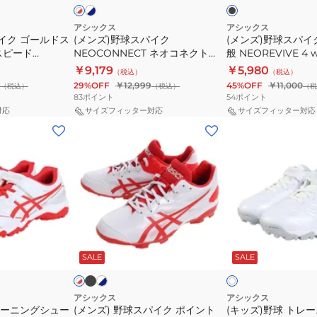
ク
ト
NEOCONNECT
黒
GOLDSTAGE
ャ
×
レ
ネ
金
I-
イ
アシックス
アシックス
ッ
イク ゴールドス
(メンズ)野球スパイク
(メンズ)野球スパイク
オ
具
PRO
ン
ド
スピード
NEOCONNECT ネオコネクト
般 NEOREVIVE 4 
コ
一
FORCESPEED
3
PRO
1123A054
バイブ 4 ワイド)1123
￥9,179
￥5,980
（税込）
（税込）
ネ
般
1121A073.110
1124A011.110
 1121A075.110
ラック
29%OFF
￥12,999
45%OFF
￥11,000
（税込）
（税込）
（税
ク
NEOREVIVE
83
ポイント
54
ポイント
ト
4
対応
サイズフィッター対応
サイズフィッター対応
(メ
(キ
1123A054
wide
ン
ッ
(ネ
ズ)
ズ)
オ
野
野
リ
球
球
バ
ス
ト
イ
パ
レ
ブ
ブ
ホ
ホ
ホ
ラ
ワ
イ
ー
4
ワ
ワ
ッ
イ
SALE
SALE
イ
イ
イ
ク
ニ
ワ
ク
ト
ト
ト
ポ
ン
イ
×
×
ブ
イ
グ
ド)1123A023.001
アシックス
アシックス
ラ
レーニングシュー
(メンズ) 野球スパイク ポイント
(キッズ)野球 トレ
ン
シ
ブ