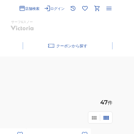
店舗検索
ログイン
サーフ&スノー
クーポン
47
件
(メ