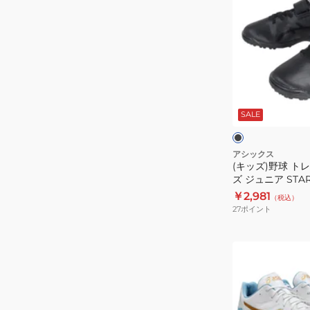
ッ
ス
ズ)
タ
野
ー
球
シ
ト
ャ
レ
イ
ブ
ー
ン
ラ
ッ
SALE
ニ
3
ク
ト
ン
1123A033
×
ブ
グ
アシックス
ラ
(キッズ)野球 ト
シ
ッ
ズ ジュニア STAR 
ュ
ク
1124A009.001
￥2,981
（税込）
ー
27
ポイント
ズ
ジ
(メ
ュ
ン
ニ
ズ、
ア
レ
STAR