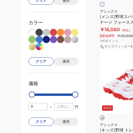
ト
ト
クリア
適用
ゴ
×
×
ネ
レ
ー
アシックス
イ
ッ
(メンズ)野球スパ
ル
ビ
ド
テージ フォース
カラー
ー
ド
GOLDSTAGE I-
￥16,060
（税込）
ス
FORCESPEED MG
23%OFF
￥20,900
テ
146
ポイント
ー
サイズフィッター
(キ
ジ
ッ
フ
クリア
適用
ズ)
ォ
野
ー
球
ス
価格
99000
0
ト
ス
レ
ピ
ホ
ー
ー
ワ
～
円
SALE
イ
ニ
ド
ト
ト
ン
GOLDSTAGE
×
×
クリア
適用
ネ
レ
レ
グ
I-
アシックス
イ
ッ
ッ
(キッズ)野球 ト
シ
PRO