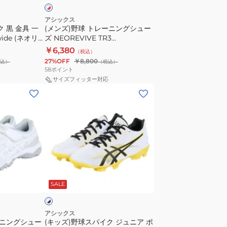
ン
グ
アシックス
 黒 金具 一
(メンズ)野球 トレーニングシュー
シ
wide (ネオリ
ズ NEOREVIVE TR3
ュ
A023.001 ブ
1123A042.101
￥6,380
（税込）
ー
27%OFF
￥8,800
込）
（税込）
ズ
58
ポイント
NEOREVIVE
サイズフィッター対応
(キ
TR3
ッ
1123A042.101
ズ)
野
球
ス
パ
ホ
イ
ワ
SALE
ク
ジ
ュ
アシックス
ーニングシュー
(キッズ)野球スパイク ジュニア ポ
ニ