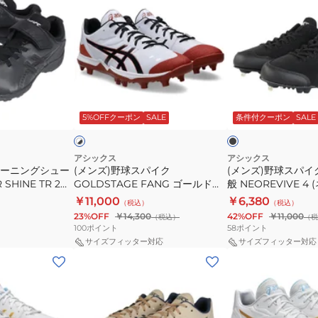
ン
ン
ュ
ー
ズ)
ズ)
ー
ジ
野
野
ズ
フ
球
球
NEOREVIVE
ァ
ス
ス
TR
ン
パ
パ
3
グ
ブ
ホ
イ
イ
1123A042.104
1121A067.001
ラ
ワ
ッ
5%OFFクーポン
SALE
条件付クーポン
SALE
イ
ー
ク
ク
ク
×
GOLDSTAGE
黒
ブ
ラ
FANG
金
アシックス
アシックス
ッ
レーニングシュー
(メンズ)野球スパイク
(メンズ)野球スパイク
ゴ
具
ク
SHINE TR 2
GOLDSTAGE FANG ゴールドス
般 NEOREVIVE 
ー
一
テージ ファング 1121A067.104
4)1123A022.001 
￥11,000
￥6,380
（税込）
（税込）
ル
般
23%OFF
￥14,300
42%OFF
￥11,000
（税込）
（税
ド
NEOREVIVE
100
ポイント
58
ポイント
ス
4
サイズフィッター対応
サイズフィッター対応
(メ
(メ
テ
(ネ
ン
ン
ー
オ
ズ)
ズ、
ジ
リ
野
レ
フ
バ