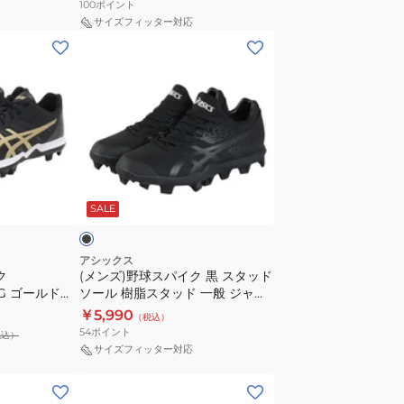
100
ポイント
ス
サイズフィッター対応
(メ
テ
ン
ー
ズ)
ジ
野
フ
球
ァ
ス
ン
パ
グ
ブ
イ
1121A067.300
ラ
SALE
ク
黒
ス
アシックス
ク
(メンズ)野球スパイク 黒 スタッド
タ
NG ゴールドス
ソール 樹脂スタッド 一般 ジャパ
ッ
067.001
ンスピード BL (JAPAN SPEED
￥5,990
（税込）
ド
BL) 1123A025.001 ブラック
54
ポイント
税込）
ソ
サイズフィッター対応
ー
(メ
ル