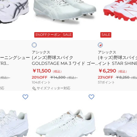
S
球
球
3
ス
ス
ス
パ
パ
タ
ホ
ホ
イ
イ
ー
ワ
ワ
5%OFFクーポン
SALE
SALE
イ
イ
イ
ク
ク
シ
ト
ト
GOLDSTAGE
ジ
ャ
×
レ
MA
ュ
イ
アシックス
アシックス
ッ
レーニングシュー
(メンズ)野球スパイク
(キッズ)野球スパイ
3
ニ
ン
ド
TR3
GOLDSTAGE MA 3 ワイド ゴー
イント STAR SHIN
ワ
ア
3
ルドステージ 1123A052.110
ャイン3 1124A011.10
￥11,500
￥6,290
（税込）
（税込）
イ
ポ
1124A011.103
20%OFF
￥14,500
23%OFF
￥8,250
（税込）
（税込）
（税
ド
イ
104
ポイント
57
ポイント
ゴ
ン
対応
サイズフィッター対応
(メ
(キ
ー
ト
ン
ッ
ル
STAR
ズ)
ズ)
ド
SHINE
野
野
ス
S
球
球
テ
3
ス
ス
ー
ス