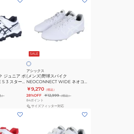
ン
ズ)
野
球
ス
パ
ホ
イ
ワ
SALE
ク
NEOCONNECT
WIDE
アシックス
ク ジュニア ポ
(メンズ)野球スパイク
ネ
E S 3 スターシ
NEOCONNECT WIDE ネオコネ
オ
3
クト ワイド 1123A055.110
￥9,270
（税込）
コ
28%OFF
￥12,999
込）
（税込）
ネ
84
ポイント
ク
サイズフィッター対応
(メ
ト
ン
ワ
ズ)
イ
野