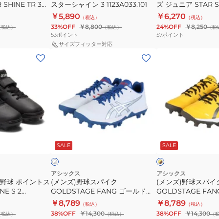
ッ
SHINE TR 3
スターシャイン 3 1123A033.101
ズ ジュニア STAR SH
ト
ュ
ラ
ク
1124A010.110
￥5,890
￥6,270
（税込）
（税込）
ス
ー
ッ
33%OFF
￥8,800
24%OFF
￥8,250
（税込）
（税込）
（税
タ
ズ
ク
53
ポイント
57
ポイント
ー
ジ
サイズフィッター対応
(メ
(メ
シ
ュ
ン
ン
ャ
ニ
ズ)
ズ)
イ
ア
野
野
ン
STAR
球
球
3
SHINE
ス
ス
1123A033.101
TR
パ
パ
3
ホ
イ
イ
イ
1124A010.110
ワ
エ
SALE
SALE
イ
ロ
ー
ク
ク
ー
×
GOLDSTAGE
GOLDSTAGE
×
グ
ブ
リ
FANG
FANG
アシックス
アシックス
ラ
ー
 野球 ポイントス
(メンズ)野球スパイク
(メンズ)野球スパイ
ゴ
ゴ
ウ
ン
NE S 2
GOLDSTAGE FANG ゴールドス
GOLDSTAGE FA
ー
ー
ン
テージ ファング 1121A067.106
テージ ファング 1121A
￥8,789
￥8,789
（税込）
（税込）
ル
ル
38%OFF
￥14,300
38%OFF
￥14,300
（税込）
（税込）
（
ド
ド