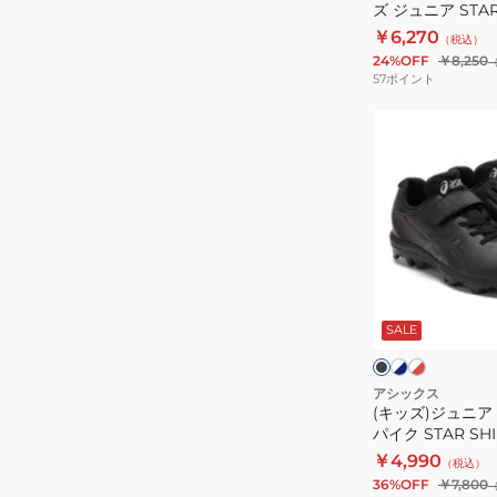
ビ
ド
ド
ズ ジュニア STAR 
ー
ュ
FORCESPEED
1124A010.101
￥6,270
（税込）
ー
MG
24%OFF
￥8,250
ズ
1121A075.110
57
ポイント
ジ
(キ
ュ
ッ
ニ
ズ)
ア
ジ
STAR
ュ
SHINE
ニ
TR
ア
3
ホ
ホ
ブ
ワ
ワ
野
1124A010.101
ラ
イ
イ
ッ
SALE
球
ト
ト
ク
ト
ポ
×
×
×
ネ
レ
シ
イ
アシックス
イ
ッ
ル
(キッズ)ジュニア
ン
ビ
ド
バ
パイク STAR SHI
ー
ト
ー
1124A008
￥4,990
（税込）
ス
36%OFF
￥7,800
パ