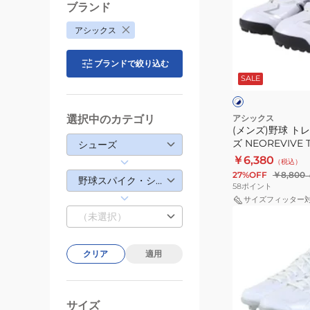
ブランド
球
アシックス
ト
レ
ホ
ブランドで絞り込む
ー
ワ
SALE
イ
ニ
ト
ト
ン
×
ネ
グ
選択中のカテゴリ
アシックス
イ
(メンズ)野球 ト
シ
ビ
ズ NEOREVIVE 
シューズ
ュ
ー
1123A042.103
￥6,380
（税込）
ー
27%OFF
￥8,800
野球スパイク・シューズ
ズ
58
ポイント
NEOREVIVE
サイズフィッター
(メ
TR3
（未選択）
ン
1123A042.103
ズ)
クリア
適用
野
球
ス
サイズ