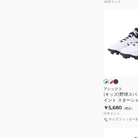
45
ポイント
イ
(キ
ク
ッ
STAR
ズ)
SHINE
野
S
球
2
ス
1124A008
パ
ブ
ホ
ホ
ラ
ワ
イ
ワ
ッ
イ
イ
ク
ク
ト
ト
ト
ジ
×
×
×
レ
ネ
ゴ
ュ
アシックス
ッ
イ
ー
(キッズ)野球スパ
ニ
ド
ビ
ル
イント スターシャ
ア
ー
ド
1123A033
￥5,680
（税込）
ポ
51
ポイント
イ
サイズフィッター
ン
(キ
ト