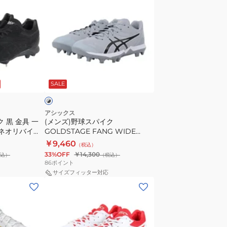
ン
樹
ズ)
脂
野
ス
球
タ
ス
ッ
パ
ド
グ
イ
一
レ
SALE
ク
般
GOLDSTAGE
ジ
FANG
ャ
アシックス
 黒 金具 一
(メンズ)野球スパイク
WIDE
パ
4 (ネオリバイブ
GOLDSTAGE FANG WIDE
1121A071.020
ン
ブラック
1121A071.020
￥9,460
（税込）
ス
33%OFF
￥14,300
込）
（税込）
ピ
86
ポイント
ー
サイズフィッター対応
(メ
ド
ン
BL
ズ)
(JAPAN
野
SPEED