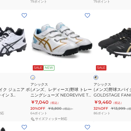
79
ポイント
79
ポイント
ス
ス
(メ
(メ
テ
テ
ン
ン
ー
ー
ズ、
ズ)
ジ
ジ
レ
野
フ
フ
デ
球
ァ
ァ
ィ
ス
ン
ン
ー
パ
グ
グ
ホ
ブ
ス)
イ
1121A067.106
1121A067.750
ワ
ラ
ッ
SALE
NEW
SALE
イ
ッ
野
ク
ク
ク
球
GOLDSTAGE
×
ゴ
ト
FANG
アシックス
アシックス
ー
イク ジュニア ポ
(メンズ、レディース)野球 トレー
(メンズ)野球スパイ
レ
ゴ
ル
イン 3
ニングシューズ NEOREVIVE TR
GOLDSTAGE FA
ー
ー
ド
3 1123A042.104
テージ ファング 1121A
￥7,040
￥9,460
（税込）
（税込）
ニ
ル
20%OFF
￥8,800
32%OFF
￥13,999
（税込）
（
ン
ド
64
ポイント
86
ポイント
対応
グ
ス
サイズフィッター対応
(メ
(メ
シ
テ