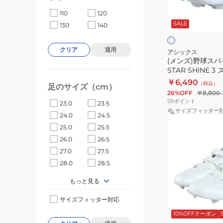
パ
ホ
110
120
イ
ワ
SALE
イ
130
140
ク
ト
ト
ポ
イ
クリア
適用
アシックス
(メンズ)野球スパ
ン
STAR SHINE 
ト
1123A033.110
￥6,490
（税込）
STAR
足のサイズ（cm）
26%OFF
￥8,800
SHINE
59
ポイント
23.0
23.5
3
サイズフィッター
24.0
24.5
(メ
ス
25.0
25.5
ン
タ
26.0
26.5
ズ)
ー
27.0
27.5
野
シ
28.0
28.5
球
ャ
ス
もっと見る
イ
パ
ン
ホ
サイズフィッター対応
イ
3
ワ
10%OFFクーポン
イ
ク
1123A033.110