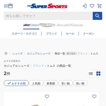
さらに絞り込む
スポーツ・カテゴリ
ブランド
セール
クーポン
シューズ
カジュアルシューズ
商品一覧
ブランド：
トムス
絞り込み
おすすめ
順表示
カジュアルシューズ
/
ブランド
トムス
の商品一覧
2
件
おすすめ順
人気順
新着順
安い順
高い順
(レ
(レ
デ
デ