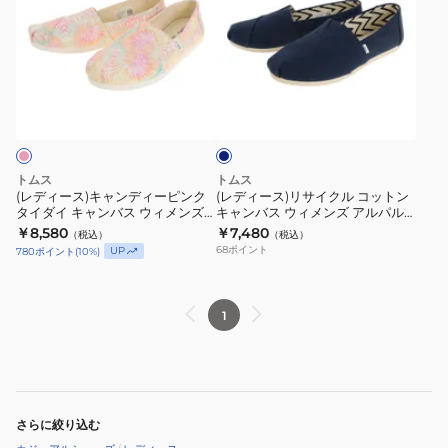
ィ
ィ
ー
ー
ス)
ス)
キ
リ
ネ
ャ
サ
イ
ン
イ
ビ
ー
デ
ク
ィ
ル
トムス
トムス
ー
コ
(レディース)キャンディーピンク
(レディース)リサイクル コットン
タイダイ キャンバス ウィメンズ
キャンバス ウィメンズ アルパル
ピ
ッ
アルパルガータ 10017813 PNK
ガータ 10017712 NVY
￥8,580
￥7,480
（税込）
（税込）
ン
ト
68
ポイント
UP
780
ポイント
(
10
%)
ク
ン
タ
キ
イ
ャ
1
ダ
ン
イ
バ
キ
ス
ャ
ウ
さらに絞り込む
ン
ィ