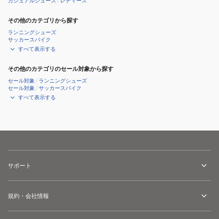
カジュアルシューズ
/
レディース
バ
メ
ス
ン
その他のカテゴリから探す
ウ
ズ
ランニングシューズ
ィ
ア
サッカースパイク
すべて表示する
メ
ル
ン
パ
その他のカテゴリのセール対象から探す
ズ
ル
セール対象
/
ランニングシューズ
ア
ガ
セール対象
/
サッカースパイク
ル
ー
すべて表示する
パ
タ
ル
10017712
ガ
NVY
ー
タ
サポート
10017813
PNK
規約・会社情報