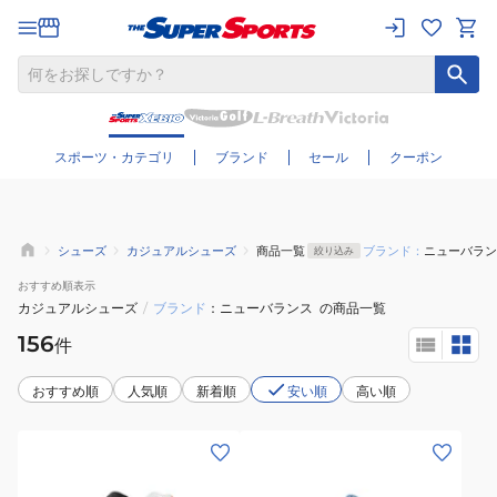
さらに絞り込む
スポーツ・カテゴリ
ブランド
セール
クーポン
シューズ
カジュアルシューズ
商品一覧
ブランド：
ニューバラン
絞り込み
おすすめ
順表示
カジュアルシューズ
/
ブランド
ニューバランス
の商品一覧
156
件
おすすめ順
人気順
新着順
安い順
高い順
(キ
(メ
ッ
ン