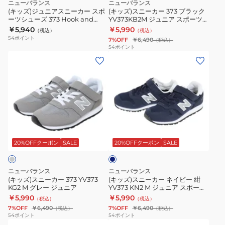
ニューバランス
ニューバランス
ク
ク
ッ
カ
ア
ラ
(キッズ)ジュニアスニーカー スポ
(キッズ)スニーカー 373 ブラック
ア
ア
ーツシューズ 373 Hook and
YV373KB2M ジュニア スポーツシ
ク
ー
ル
ッ
Loop I3739Y3 W
ューズ カジュアル 子供 運動靴 通
￥5,940
￥5,990
ン
ン
（税込）
（税込）
MCVRY1DW
ス
シ
ク
学 通園 面ファスナー
54
ポイント
7%OFF
￥6,490
（税込）
ド
ド
D
ポ
ュ
YV373KB2M
54
ポイント
ル
ル
(キ
(キ
ー
ー
ジ
ー
ー
ッ
ッ
ツ
ズ
ュ
プ
プ
ズ)
ズ)
シ
ニ
ベ
ブ
ス
ス
ュ
ア
ー
ラ
ニ
ニ
ー
ス
ジ
ッ
ー
ー
ズ
ポ
ネ
ュ
ク
カ
カ
373
ー
イ
I3732SZW
I3734EDW
ー
ー
Hook
ツ
ビ
20%OFFクーポン
SALE
20%OFFクーポン
SALE
カ
カ
ー
373
ネ
and
シ
ジ
ジ
YV373
イ
Loop
ュ
ニューバランス
ニューバランス
ュ
ュ
KG2
ビ
I3739Y3
ー
(キッズ)スニーカー 373 YV373
(キッズ)スニーカー ネイビー 紺
ア
ア
KG2 M グレー ジュニア
YV373 KN2 M ジュニア スポーツ
M
ー
W
ズ
シューズ カジュアル 子供 運動靴
￥5,990
￥5,990
ル
ル
（税込）
（税込）
グ
紺
カ
通学 通園 マジックテープ
7%OFF
￥6,490
7%OFF
￥6,490
（税込）
（税込）
シ
シ
レ
YV373
ジ
54
ポイント
54
ポイント
ュ
ュ