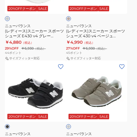
ニ
ニ
バ
ル
ー
ー
ー
ジ
20%OFFクーポン
SALE
20%OFFクーポン
SALE
ン
ブ
ュ
カ
カ
ジ
ル
ー
ー
ー
ー
ニューバランス
ニューバランス
ス
ス
(レディース)スニーカー スポーツ
(レディース)スニーカー スポーツ
ウ
ME430LN4
シューズ E430 v4 グレー
シューズ 430 v4 ベージュ
ポ
ポ
ィ
4E
WE430LP42E スポーツ カジュア
W430544 2E スポーツ カジュア
￥4,880
￥4,990
（税込）
（税込）
ー
ー
ルシューズ
ル シューズ
ズ
ス
29%OFF
￥6,930
27%OFF
￥6,930
（税込）
（税込）
ツ
ツ
44
ポイント
45
ポイント
ト
ポ
シ
サイズフィッター対応
シ
サイズフィッター対応
ッ
ー
(キ
(キ
ュ
ュ
プ
ツ
ッ
ッ
ー
ー
ブ
カ
ズ)
ズ)
ズ
ズ
ラ
ジ
ス
ジ
E430
430
ッ
ュ
ニ
ュ
v4
v4
ク
ア
ー
ニ
グ
ベ
Y37359QM
ル
グ
カ
ア
レ
ー
レ
カ
シ
ー
ス
ー
20%OFFクーポン
SALE
20%OFFクーポン
SALE
ー
ジ
ジ
ュ
373
ニ
WE430LP42E
ュ
ュ
ー
IZ373
ー
ス
W430544
ニューバランス
ニューバランス
ア
ズ