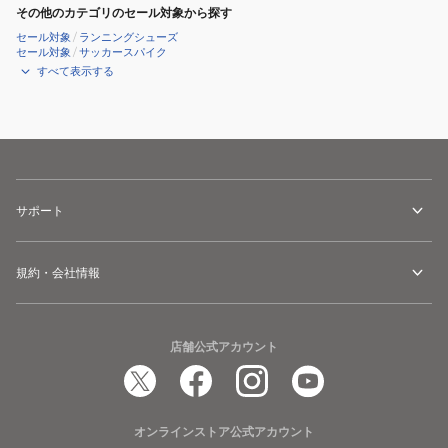
その他のカテゴリのセール対象から探す
シ
リ
ズ
ュ
セール対象
/
ランニングシューズ
カ
セール対象
/
サッカースパイク
ー
バ
すべて表示する
ズ
リ
ー
v4
ホ
ワ
イ
サポート
ト
MCVRY3P3
規約・会社情報
D
店舗公式アカウント
オンラインストア公式アカウント