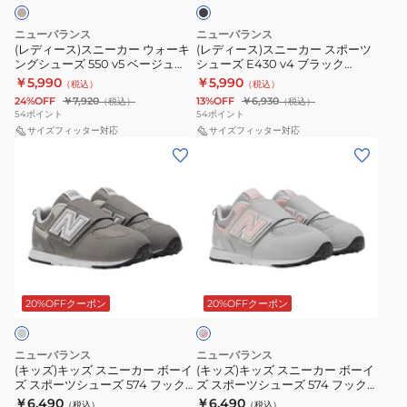
ク
カ
カ
ズ
4E
学
学
ー
ー
軽
ス
ニューバランス
ニューバランス
ウ
ス
(レディース)スニーカー ウォーキ
(レディース)スニーカー スポーツ
量
ポ
ングシューズ 550 v5 ベージュ
シューズ E430 v4 ブラック
ォ
ポ
ク
ー
WW550AA5 2E スポーツシュー
WE430LK42E スポーツ カジュア
￥5,990
￥5,990
（税込）
（税込）
ー
ー
ズ
ルシューズ
ッ
ツ
24%OFF
￥7,920
13%OFF
￥6,930
（税込）
（税込）
キ
ツ
54
ポイント
54
ポイント
シ
カ
ン
サイズフィッター対応
シ
サイズフィッター対応
ョ
ジ
(キ
(キ
グ
ュ
ン
ュ
ッ
ッ
シ
ー
性
ア
ズ)
ズ)
ュ
ズ
カ
ル
キ
キ
ー
E430
ジ
シ
ッ
ッ
ズ
v4
ュ
ュ
ズ
ズ
550
ブ
ア
ー
グ
ス
ス
v5
ラ
レ
ル
ズ
ニ
ニ
20%OFFクーポン
20%OFFクーポン
ー
ベ
ッ
通
×
ー
ー
ー
ク
学
ピ
カ
カ
ジ
WE430LK42E
ン
ニューバランス
ニューバランス
ー
ー
ク
(キッズ)キッズ スニーカー ボーイ
(キッズ)キッズ スニーカー ボーイ
ュ
ス
ズ スポーツシューズ 574 フック
ズ スポーツシューズ 574 フック
ボ
ボ
WW550AA5
ポ
アンドループ グレー
アンドループ グレー ピンク
￥6,490
￥6,490
（税込）
（税込）