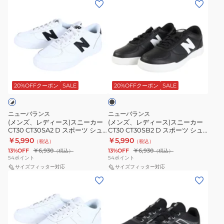
(メ
(メ
ー
KN2
ュ
ー
ー
ン
ン
ジ
M
ア
ズ
ズ
ズ、
ズ、
ュ
ジ
ル
面
面
レ
レ
ニ
ュ
子
フ
フ
デ
デ
ア
ニ
供
ァ
ァ
ィ
ィ
ア
運
ブ
ス
ス
ー
ー
ス
動
ラ
ナ
ナ
ス)
ス)
ポ
靴
ッ
20%OFFクーポン
SALE
20%OFFクーポン
SALE
ク
ー
ー
ス
ス
ー
通
ニ
ニ
ツ
学
ニューバランス
ニューバランス
ー
ー
シ
通
(メンズ、レディース)スニーカー
(メンズ、レディース)スニーカー
CT30 CT30SA2 D スポーツ シュ
CT30 CT30SB2 D スポーツ シュ
カ
カ
ュ
園
ーズ 軽量 クッション性 カジュア
ーズ 軽量 クッション性 カジュア
￥5,990
￥5,990
（税込）
（税込）
ー
ー
ー
面
ル 通学
ル 通学
13%OFF
￥6,930
13%OFF
￥6,930
（税込）
（税込）
CT30
CT30
ズ
フ
54
ポイント
54
ポイント
CT30SA2
サイズフィッター対応
CT30SB2
サイズフィッター対応
カ
ァ
(メ
(メ
D
D
ジ
ス
ン
ン
ス
ス
ュ
ナ
ズ、
ズ)
ポ
ポ
ア
ー
レ
ス
ー
ー
ル