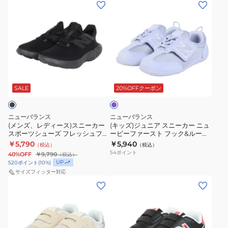
(メ
(キ
ァ
ュ
ン
ッ
ン
ー
ズ、
ズ)
ト
ズ
レ
ジ
ジ
550
デ
ュ
ュ
v5
ィ
ニ
ニ
ネ
パ
ー
ア
ア
イ
ー
ス)
ス
プ
SALE
20%OFFクーポン
ネ
ビ
ル
ス
ニ
イ
ー
ニ
ー
ビ
MW550AA5
ニューバランス
ニューバランス
ー
カ
(メンズ、レディース)スニーカー
(キッズ)ジュニア スニーカー ニュ
ー
4E
スポーツシューズ フレッシュフォ
ービーファースト フック&ループ
カ
ー
IZ373
ス
ーム リカバリー v4 ブラック
パープル I1ST9ZT W カジュアル
￥5,790
￥5,940
（税込）
（税込）
ー
ニ
MCVRY1DW D
シューズ
KN2
ポ
54
ポイント
40%OFF
￥9,790
（税込）
ス
ュ
W
UP
ー
520
ポイント
(
10
%)
ポ
ー
サイズフィッター対応
12.0
ツ
(キ
(キ
ー
ビ
ベ
シ
ッ
ッ
ツ
ー
ル
ュ
ズ)
ズ)
シ
フ
ト
ー
ジ
ジ
ュ
ァ
付
ズ