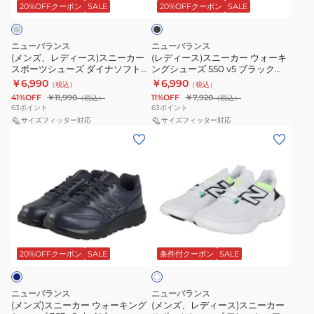
ス)
ー
ッ
20%OFFクーポン
SALE
20%OFFクーポン
SALE
ー
L
ル
ズ
ク
ス
カ
W4306ZK
ホ
シ
ニ
ー
2E
ワ
ュ
ニューバランス
ニューバランス
ー
ウ
(メンズ、レディース)スニーカー
(レディース)スニーカー ウォーキ
カ
イ
ー
スポーツシューズ ダイナソフト
ングシューズ 550 v5 ブラック
カ
ォ
ジ
ト
ズ
UA950 v1 グレー UA950AP12E
WW550AB5 2E スポーツシュー
￥6,990
￥6,990
（税込）
（税込）
ー
ー
スポーツ カジュアル シューズ
ズ
ュ
ブ
41%OFF
￥11,990
11%OFF
￥7,920
（税込）
（税込）
ス
キ
63
ポイント
63
ポイント
ア
ル
ポ
サイズフィッター対応
ン
サイズフィッター対応
ル
ー
(メ
(メ
ー
グ
ス
BB480LBI
ン
ン
ツ
シ
ポ
D
ズ)
ズ、
シ
ュ
ー
カ
ス
レ
ュ
ー
ツ
ジ
ニ
デ
ー
ズ
シ
ュ
ー
ィ
ズ
550
ュ
ア
ホ
カ
ー
ダ
v5
ワ
ー
ル
ー
ス)
20%OFFクーポン
SALE
条件付クーポン
SALE
イ
イ
ブ
ズ
シ
ト
ウ
ス
ナ
ラ
ュ
ォ
ニ
ソ
ッ
ニューバランス
ニューバランス
ー
ー
ー
(メンズ)スニーカー ウォーキング
(メンズ、レディース)スニーカー
フ
ク
ズ