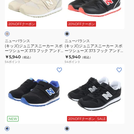
ュ
ュ
ー
ー
き
ニ
ニ
ズ
ス
マ
ブ
ア
ア
フ
ト
ラ
ジ
ス
ス
ッ
20%OFFクーポン
20%OFFクーポン
レ
フ
ッ
ク
ニ
ニ
ッ
ッ
ク
ー
ー
シ
ク
テ
ニューバランス
ニューバランス
カ
カ
ュ
(キッズ)ジュニアスニーカー スポ
&
(キッズ)ジュニアスニーカー スポ
ー
ーツシューズ 373 フック アンド
ーツシューズ 373 フック アンド
ー
ー
フ
ル
プ
ループ ベージュ I3732SZW カジ
ループ ブラック I3734EDW カジ
￥5,940
￥5,940
（税込）
（税込）
ス
ス
ォ
ュアルシューズ 面ファスナー
ー
ュアルシューズ 面ファスナー
子
54
ポイント
54
ポイント
ポ
ポ
ー
(キ
プ
(キ
供
ー
ー
ム
ッ
パ
ッ
靴
ツ
ツ
リ
ズ)
ー
ズ)
シ
シ
カ
ジ
プ
ス
ュ
ュ
バ
ュ
ル
ニ
ー
ー
リ
ニ
I1ST9ZT
ー
ブ
ズ
ズ
ー
ア
W
カ
ラ
373
373
v4
ス
カ
ー
ッ
NEW
20%OFFクーポン
SALE
フ
フ
ク
ブ
ニ
ジ
373
ッ
ッ
ラ
ー
ュ
ブ