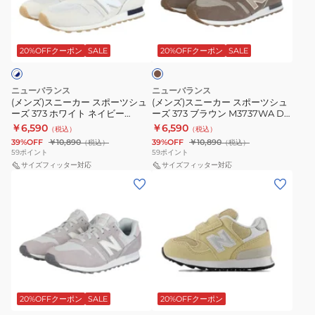
ー
ー
ー
ー
ー
ー
プ
プ
ブ
ズ
ズ
カ
カ
ラ
グ
グ
373
373
ー
ー
ウ
20%OFFクーポン
SALE
20%OFFクーポン
SALE
レ
レ
バ
Bungee
ン
ス
ス
ー
ー
ン
with
ポ
ポ
ニューバランス
ニューバランス
NW574GRW
ピ
ジ
Top
ー
ー
(メンズ)スニーカー スポーツシュ
(メンズ)スニーカー スポーツシュ
ン
ー
Y3731S0
ーズ 373 ホワイト ネイビー
ーズ 373 ブラウン M3737WA D
ツ
ツ
M3735I3D スポーツ カジュアルシ
スポーツ カジュアル シューズ
ク
￥6,590
￥6,590
ウ
M
（税込）
（税込）
シ
シ
ューズ
NW574PKW
39%OFF
￥10,890
39%OFF
￥10,890
（税込）
（税込）
ィ
ュ
ュ
59
ポイント
59
ポイント
ズ
ー
サイズフィッター対応
ー
サイズフィッター対応
(レ
(キ
ト
ズ
ズ
デ
ッ
ッ
373
373
ィ
ズ)
プ
ホ
ブ
ー
ジ
ベ
ワ
ラ
ス)
ュ
ー
イ
ウ
ス
ニ
ジ
ト
ン
ベ
ニ
ア
ュ
ネ
M3737WA
ー
ー
ス
Y3733DBM
ジ
20%OFFクーポン
SALE
20%OFFクーポン
イ
D
ュ
カ
ニ