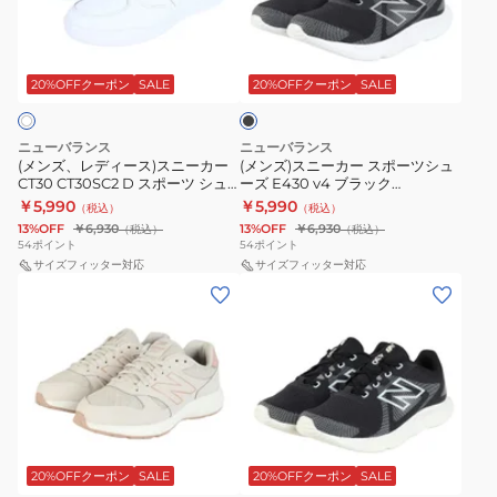
デ
ニ
ツ
ツ
子
ィ
ー
シ
シ
供
ブ
ー
カ
ュ
ュ
運
ラ
ス)
ー
ッ
20%OFFクーポン
SALE
20%OFFクーポン
SALE
ー
ー
動
ク
ス
ス
ズ
ズ
靴
ニ
ポ
軽
軽
通
ニューバランス
ニューバランス
ー
ー
(メンズ、レディース)スニーカー
(メンズ)スニーカー スポーツシュ
量
量
学
CT30 CT30SC2 D スポーツ シュ
ーズ E430 v4 ブラック
カ
ツ
ク
ク
通
ーズ 軽量 クッション性 カジュア
ME430LK4 4E スポーツ カジュ
￥5,990
￥5,990
（税込）
（税込）
ー
シ
ル 通学
アルシューズ
ッ
ッ
園
13%OFF
￥6,930
13%OFF
￥6,930
（税込）
（税込）
CT30
ュ
54
ポイント
54
ポイント
シ
シ
マ
CT30SC2
サイズフィッター対応
ー
サイズフィッター対応
ョ
ョ
ジ
(レ
(レ
D
ズ
ン
ン
ッ
デ
デ
ス
E430
性
性
ク
ィ
ィ
ポ
v4
カ
カ
テ
ー
ー
ー
ブ
ジ
ジ
ー
ス)
ス)
ツ
ラ
ュ
ュ
プ
ス
ス
シ
ッ
ア
ア
ブ
ニ
ニ
ュ
ク
ラ
ル
ル
ー
ー
ッ
20%OFFクーポン
SALE
20%OFFクーポン
SALE
ー
ME430LK4
通
通