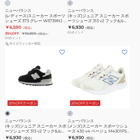
カ
ビ
ス
ー
ー
ジ
ー
ポ
ニューバランス
ニューバランス
ス
カ
ュ
(レディース)スニーカー スポーツ
(キッズ)ジュニア スニーカー スポ
M3735I3D
ー
シューズ 373 グレー W3739NJ B
ーツシューズ 313 v2 フック&ルー
ポ
ー
ア
ス
ツ
スポーツ カジュアル シューズ
プ ベージュ I313119 W カジュアル
￥6,590
￥6,930
（税込）
（税込）
ー
ス
ル
シューズ
ポ
カ
63
ポイント
39%OFF
￥10,890
（税込）
ツ
ポ
シ
59
ポイント
ー
ジ
シ
サイズフィッター対応
ー
ュ
ツ
ュ
(キ
(メ
ュ
ツ
ー
カ
ア
ッ
ン
ー
シ
ズ
ジ
ル
ズ)
ズ)
ズ
ュ
面
ュ
シ
ジ
ス
373
ー
フ
ア
ュ
ュ
ニ
グ
ズ
ァ
ル
ー
ニ
ー
レ
313
ス
シ
ズ
ベ
ア
カ
ー
v2
ナ
ー
ュ
ス
ー
ジ
20%OFFクーポン
20%OFFクーポン
W3739NJ
フ
ー
ー
ュ
ニ
ス
B
ッ
ズ
ー
ポ
ス
ク
ニューバランス
ニューバランス
カ
ー
(キッズ)ジュニア スニーカー スポ
(メンズ)スニーカー スポーツシュ
ポ
&
ーツシューズ 313 v2 フック&ルー
ーズ 430 v4 ベージュ M4301PS
ー
ツ
ー
ル
プ ブラック I3139HM W カジュア
4E カジュアル シューズ スポーツ
￥6,930
￥6,930
（税込）
（税込）
ス
シ