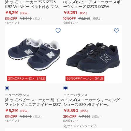
KB2
カ
(キッズ)スニーカー 373 IZ373
(キッズ)ジュニア スニーカー スポ
ポ
2E
ル
KB2 W ベビー ベルト付き マジッ
ーツシューズ IZ373 KG2W
W
ー
ー
ス
クテープ
シ
￥5,291
￥5,291
（税込）
（税込）
ベ
ス
ツ
ポ
ュ
10%OFF
￥5,940
10%OFF
￥5,940
（税込）
（税込）
ビ
ポ
48
ポイント
48
ポイント
カ
ー
ー
(キ
(メ
ー
ー
ジ
ツ
ズ
ッ
ン
ベ
ツ
ュ
カ
面
ズ)
ズ)
ル
シ
ア
ジ
フ
ベ
ス
ト
ュ
ル
ュ
ァ
ビ
ニ
付
ー
シ
ア
ス
ー
ー
き
ズ
ュ
ル
ナ
ネ
ス
カ
マ
IZ373
ー
シ
イ
ー
ニ
ー
ジ
KG2W
ビ
20%OFFクーポン
SALE
20%OFFクーポン
SALE
ズ
ュ
ー
ー
ウ
ッ
ー
カ
ォ
ク
ズ
ニューバランス
ニューバランス
ー
ー
テ
(キッズ)ベビー スニーカー 紺 イン
(メンズ)スニーカー ウォーキング
ファント ジュニア ネイビー IZ373
シューズ 550 v5 ネイビー
紺
キ
ー
KN2 W 12.0 ベルト付き マジック
MW550AA5 4E スポーツシュー
￥5,291
￥5,590
（税込）
（税込）
イ
ン
プ
テープ 子供 靴
ズ
10%OFF
￥5,940
29%OFF
￥7,920
（税込）
（税込）
ン
グ
48
ポイント
50
ポイント
フ
シ
サイズフィッター対応