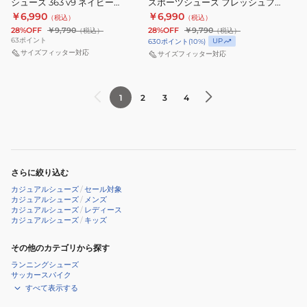
シューズ 363 v9 ネイビー
スポーツシューズ フレッシュフォ
キ
カ
ト
WW550AB5
MW363SE9 4E スポーツシュー
ーム リカバリー v4 ホワイト
￥6,990
￥6,990
（税込）
（税込）
ン
ー
ズ
MCVRY3P3 D
UA950
2E
28%OFF
￥9,790
28%OFF
￥9,790
（税込）
（税込）
グ
ス
63
ポイント
v1
ス
UP
630
ポイント
(
10
%)
シ
サイズフィッター対応
ポ
サイズフィッター対応
グ
ポ
ュ
ー
レ
ー
ー
ツ
ー
ツ
1
2
3
4
ズ
シ
UA950AP12E
シ
363
ュ
ス
ュ
v9
ー
ポ
ー
ネ
ズ
ー
ズ
イ
フ
さらに絞り込む
ツ
ビ
レ
カ
カジュアルシューズ
/
セール対象
カジュアルシューズ
/
メンズ
ー
ッ
ジ
カジュアルシューズ
/
レディース
MW363SE9
シ
カジュアルシューズ
/
キッズ
ュ
4E
ュ
ア
その他のカテゴリから探す
ス
フ
ル
ランニングシューズ
ポ
ォ
シ
サッカースパイク
ー
ー
ュ
すべて表示する
ツ
ム
ー