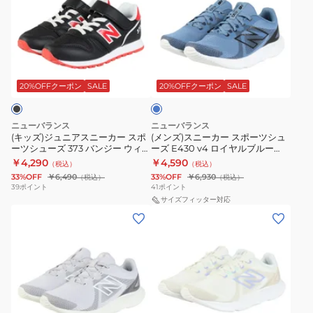
ズ)
ズ)
ジ
ス
ュ
ニ
ニ
ー
ロ
ア
カ
イ
ス
ー
ヤ
20%OFFクーポン
SALE
20%OFFクーポン
SALE
ル
ニ
ス
ブ
ー
ポ
ル
ニューバランス
ニューバランス
ー
カ
ー
(キッズ)ジュニアスニーカー スポ
(メンズ)スニーカー スポーツシュ
ーツシューズ 373 バンジー ウィズ
ーズ E430 v4 ロイヤルブルー
ー
ツ
トップ ブラック Y37359QM カジ
ME430LN4 4E スポーツ カジュ
￥4,290
￥4,590
（税込）
（税込）
ス
シ
ュアルシューズ 面ファスナー
アルシューズ
33%OFF
￥6,490
33%OFF
￥6,930
（税込）
（税込）
ポ
ュ
39
ポイント
41
ポイント
ー
ー
サイズフィッター対応
(レ
(レ
ツ
ズ
デ
デ
シ
E430
ィ
ィ
ュ
v4
ー
ー
ー
ロ
ス)
ス)
ズ
イ
ス
ス
373
ヤ
ベ