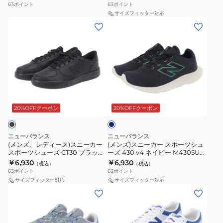
ル シューズ
ツ
ー
63
ポイント
63
ポイント
ポ
ュ
サイズフィッター対応
カ
プ
(メ
(メ
ー
ー
ジ
ベ
ン
ン
ツ
ズ
ュ
ー
ズ、
ズ)
シ
430
ア
ジ
レ
ス
ュ
v4
ル
ュ
デ
ニ
ー
ベ
シ
I313119
ィ
ー
ズ
ー
ュ
W
ネ
ー
カ
313
ジ
ー
カ
イ
ス)
ー
v2
ュ
ビ
20%OFFクーポン
20%OFFクーポン
ズ
ジ
ー
ス
ス
フ
M4301PS
ュ
ニ
ポ
ッ
4E
ア
ニューバランス
ニューバランス
ー
ー
ク
カ
(メンズ、レディース)スニーカー
(メンズ)スニーカー スポーツシュ
ル
スポーツシューズ CT30 ブラック
ーズ 430 v4 ネイビー M4305UC
カ
ツ
&
ジ
シ
M302W0 D スポーツ カジュアル
4E カジュアル スポーツ シューズ
￥6,930
￥6,930
（税込）
（税込）
ー
シ
ル
ュ
シューズ
ュ
63
ポイント
63
ポイント
ス
ュ
ー
ア
サイズフィッター対応
サイズフィッター対応
ー
(レ
(メ
ポ
ー
プ
ル
ズ
デ
ン
ー
ズ
ブ
シ
ィ
ズ、
ツ
430
ラ
ュ