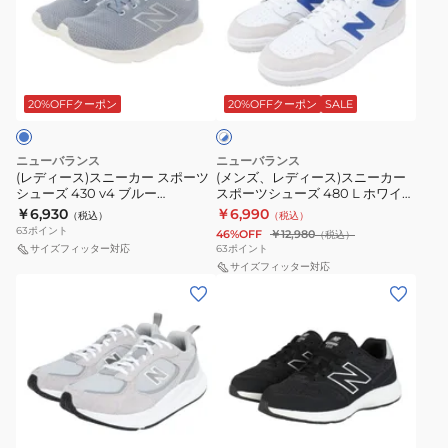
ー
レ
シ
v4
ッ
ー
ス)
デ
ュ
ネ
ク
ズ
ス
ィ
ー
イ
I3139HM
ス
ホ
ニ
ー
ズ
ビ
W
ポ
ワ
ー
ス)
CT30
ー
カ
ー
20%OFFクーポン
20%OFFクーポン
SALE
イ
ト
カ
ス
ブ
M4305UC
ジ
ツ
×
ー
ニ
ラ
4E
ュ
ブ
ニューバランス
ニューバランス
ス
ー
ル
ッ
カ
ア
(レディース)スニーカー スポーツ
(メンズ、レディース)スニーカー
ー
シューズ 430 v4 ブルー
スポーツシューズ 480 L ホワイト
ポ
カ
ク
ジ
ル
W4306ZK 2E カジュアル スポー
ブルー BB480LBI D カジュアル
￥6,930
￥6,990
（税込）
（税込）
ー
ー
M302W0
ュ
シ
ツ シューズ
シューズ
63
ポイント
46%OFF
￥12,980
（税込）
ツ
ス
D
ア
ュ
サイズフィッター対応
63
ポイント
シ
ポ
サイズフィッター対応
ス
ル
ー
(メ
(レ
ュ
ー
ポ
ス
ズ
ン
デ
ー
ツ
ー
ポ
ズ、
ィ
ズ
シ
ツ
ー
レ
ー
430
ュ
カ
ツ
デ
ス)
v4
ー
ジ
シ
ィ
ス
ブ
ズ
ュ
ュ
ブ
ー
ニ
ル
480
ア
ー
ラ