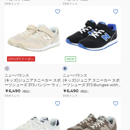
ー
ー
NW574GRW
NW574PKW
2E
ー
59
ポイント
59
ポイント
イ
イ
(キ
(キ
ス
ツ
ズ
ズ
ッ
ッ
ポ
カ
ス
ス
ズ)
ズ)
ー
ジ
ポ
ポ
ジ
ジ
ツ
ュ
ー
ー
ュ
ュ
シ
ア
ツ
ツ
ニ
ニ
ュ
ル
ブ
シ
シ
ア
ア
ー
シ
ラ
ュ
ュ
ス
ス
ズ
ュ
20%OFFクーポン
NEW
ッ
ー
ー
ク
ニ
ニ
ー
×
ズ
ズ
ー
ー
ズ
ブ
ニューバランス
ニューバランス
574
574
カ
カ
ル
(キッズ)ジュニアスニーカー スポ
(キッズ)ジュニア スニーカー スポ
ー
フ
フ
ーツシューズ 373 バンジー ウィズ
ーツシューズ 373 Bungee with
ー
ー
トップ ベージュ Y3733DBM カジ
Top Y3731S0 M
￥6,490
￥6,490
ッ
ッ
（税込）
（税込）
ス
ス
ュアルシューズ 面ファスナー
59
ポイント
59
ポイント
ク
ク
ポ
ポ
(メ
(メ
ア
ア
ー
ー
ン
ン
ン
ン
ツ
ツ
ズ)
ズ)
ド
ド
シ
シ
ス
ス
ル
ル
ュ
ュ
ニ
ニ