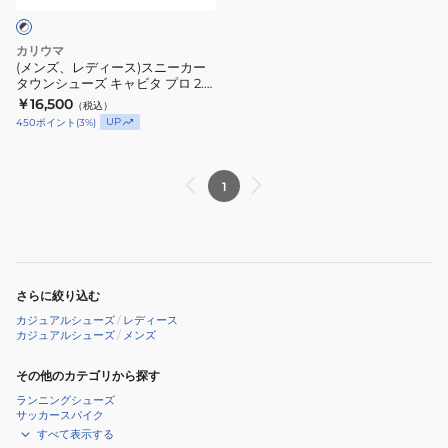
イ
イ
ス
オ
オ
ニ
カリウマ
カ
カ
ー
(メンズ、レディース)スニーカー
プ
プ
タウンシューズ キャビタ プロ 2.0
カ
ブラック ホワイト 482809B06
ロ
￥16,500
ロ
（税込）
ー
BLK/IVORY カジュアルシューズ
UP
450
ポイント
(
3
%)
ブ
ホ
タ
ラ
ワ
ウ
ッ
イ
ン
1
ク
ト
シ
ホ
511707W20
ュ
ワ
Off-
ー
イ
White
ズ
ト
Vintage/Black
さらに絞り込む
キ
511707B14
カ
カジュアルシューズ
/
レディース
ャ
カジュアルシューズ
/
メンズ
Black
ジ
ビ
Gum/Ivory
ュ
タ
その他のカテゴリから探す
カ
ア
プ
ランニングシューズ
ジ
ル
サッカースパイク
ロ
すべて表示する
ュ
シ
2.0