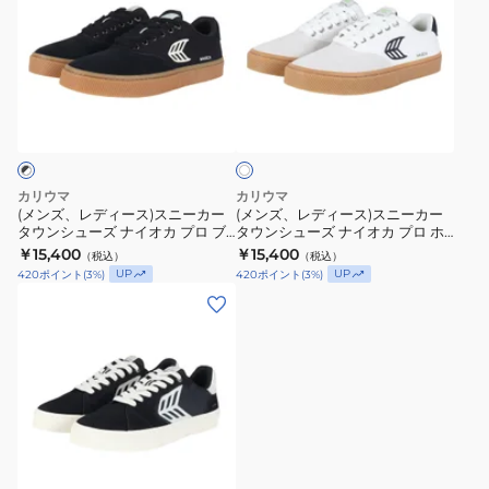
ズ、
ズ、
レ
レ
デ
デ
ィ
ィ
ホ
ー
ー
ワ
ス)
ス)
イ
ト
ス
ス
ニ
ニ
カリウマ
カリウマ
ー
ー
(メンズ、レディース)スニーカー
(メンズ、レディース)スニーカー
タウンシューズ ナイオカ プロ ブ
タウンシューズ ナイオカ プロ ホ
カ
カ
ラック ホワイト 511707B14
ワイト 511707W20 Off-White
￥15,400
￥15,400
（税込）
（税込）
ー
ー
Black Gum/Ivory カジュアルシ
Vintage/Black カジュアルシュー
UP
UP
420
ポイント
(
3
%)
420
ポイント
(
3
%)
ューズ
ズ
タ
タ
(メ
ウ
ウ
ン
ン
ン
ズ、
シ
シ
レ
ュ
ュ
デ
ー
ー
ィ
ズ
ズ
ー
ナ
ナ
ス)