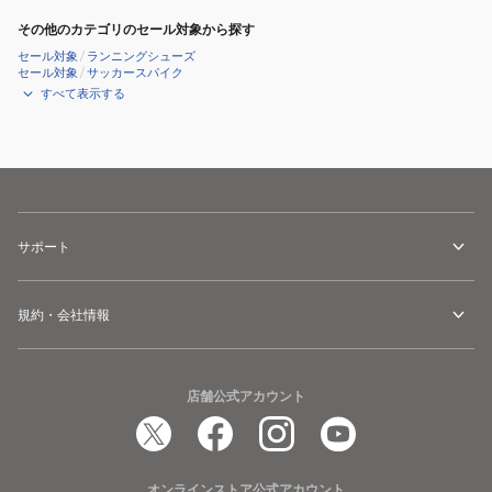
ア
ュ
ブ
その他のカテゴリのセール対象から探す
ル
ー
ラ
セール対象
/
ランニングシューズ
シ
ズ
セール対象
/
サッカースパイク
ッ
すべて表示する
ュ
ク
ー
ホ
ズ
ワ
イ
ト
482809B06
サポート
BLK/IVORY
カ
ジ
規約・会社情報
ュ
ア
ル
店舗公式アカウント
シ
ュ
ー
オンラインストア公式アカウント