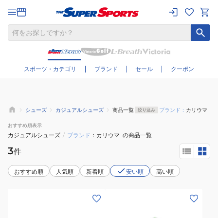
さらに絞り込む
スポーツ・カテゴリ
ブランド
セール
クーポン
シューズ
カジュアルシューズ
商品一覧
ブランド：
カリウマ
絞り込み
おすすめ
順表示
カジュアルシューズ
/
ブランド
カリウマ
の商品一覧
3
件
おすすめ順
人気順
新着順
安い順
高い順
(メ
(メ
ン
ン