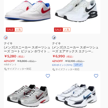
ズ)
ズ)
ス
ス
ニ
ニ
ー
ー
ホ
カ
カ
ワ
ー
ー
SALE
人気
SALE
人気
イ
ト
ス
ス
×
ポ
ポ
ブ
ナイキ
ナイキ
ー
ー
ラ
(メンズ)スニーカー スポーツシュ
(メンズ)スニーカー スポーツシュ
ッ
ーズ コート ビジョン ホワイト レ
ーズ エアマックス エクシー
ツ
ツ
ク
ッド LO DB5945-161
FN7304-100
￥5,280
￥6,990
（税込）
（税込）
シ
シ
40%OFF
￥8,800
42%OFF
￥12,100
（税込）
（税込）
ュ
ュ
48
ポイント
UP
630
ポイント
(
10
%)
ー
サイズフィッター対応
ー
サイズフィッター対応
(メ
(メ
ズ
ズ
ン
ン
コ
エ
ズ)
ズ)
ー
ア
ス
ス
ト
マ
ニ
ニ
ビ
ッ
ー
ー
ジ
ク