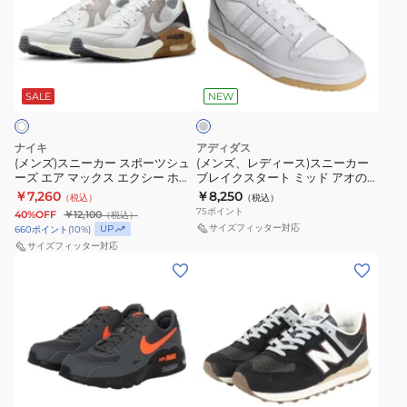
ス
レ
レ
010FA15
ア
ュ
ニ
デ
ッ
ル
ー
ー
ィ
ク
シ
ズ
ラ
カ
ー
ス
ュ
イ
ー
ス)
ト
SALE
NEW
フ
ー
グ
ス
ス
リ
ズ
レ
ポ
ニ
ー
ー
ナイキ
アディダス
ー
ー
ハ
(メンズ)スニーカー スポーツシュ
(メンズ、レディース)スニーカー
ーズ エア マックス エクシー ホワ
ブレイクスタート ミッド アオの
ツ
カ
イ
イト FZ5486-102 カジュアル シュ
ハコ 鹿野千夏 着用 ライトグレー
￥7,260
￥8,250
（税込）
（税込）
シ
ー
カ
ーズ
OPO50-KI1271 お一人様一点まで
75
ポイント
40%OFF
￥12,100
（税込）
ュ
ブ
ー
サイズフィッター対応
UP
660
ポイント
(
10
%)
ー
レ
サイズフィッター対応
SL
(メ
(メ
ズ
イ
ゴ
ン
ン
エ
ク
ア
ズ)
ズ、
ア
ス
テ
ス
レ
マ
タ
ッ
ニ
デ
ッ
ー
ク
ー
ィ
ク
ト
ス
ダ
カ
ー
ス
ミ
ハ
ー