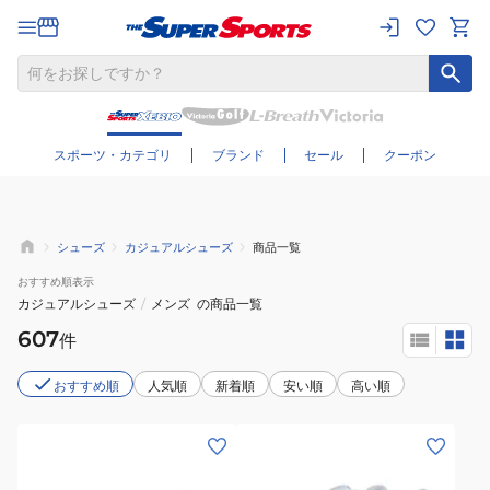
さらに絞り込む
スポーツ・カテゴリ
ブランド
セール
クーポン
シューズ
カジュアルシューズ
商品一覧
おすすめ
順表示
カジュアルシューズ
/
メンズ
の商品一覧
607
件
おすすめ順
人気順
新着順
安い順
高い順
(メ
(メ
ン
ン