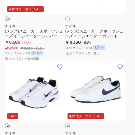
ホ
カ
カ
ョ
ス
ワ
ー
ー
条件付クーポン
SALE
イ
ン
エ
ト
ス
ス
ホ
ク
ポ
ポ
ワ
シ
ナイキ
ナイキ
ー
ー
イ
(メンズ)スニーカー スポーツシュ
ー
(メンズ)スニーカー スポーツシュ
ーズ イニシエーター シルバー
ーズ イニシエーター ホワイト
ツ
ツ
ト
FN7304-
394055-001 柔軟性 サポート性
394055-101 スポーツ カジュアル
￥6,589
￥11,330
（税込）
（税込）
シ
シ
レ
快適性 クッション性
100
シューズ
UP
1,545
ポイント
(
15
%)
41%OFF
￥11,330
（税込）
ュ
ュ
ッ
UP
590
ポイント
(
10
%)
サイズフィッター対応
ー
ー
サイズフィッター対応
ド
(メ
(メ
ズ
ズ
LO
ン
ン
イ
イ
DB5945-
ズ)
ズ)
ニ
ニ
161
ス
ス
シ
シ
ニ
ニ
エ
エ
ー
ー
ー
ー
ホ
カ
カ
タ
タ
ワ
ー
ー
SALE
条件付クーポン
SALE
イ
ー
ー
ト
ス
ス
シ
ホ
×
ポ
ポ
ル
ワ
ブ
ナイキ
ナイキ