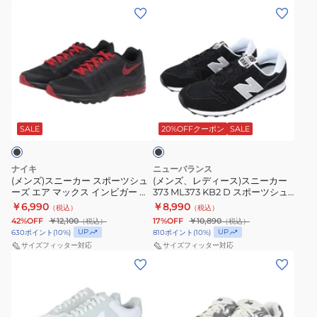
(メ
(メ
ズ
FZ5486-
ン
ン
エ
105
ズ)
ズ、
ア
ス
レ
マ
ニ
デ
ッ
ー
ィ
ク
ブ
カ
ー
ス
ラ
ー
ス)
ッ
SALE
20%OFFクーポン
SALE
エ
ク
ス
ス
ク
ポ
ニ
シ
ナイキ
ニューバランス
ー
ー
(メンズ)スニーカー スポーツシュ
ー
(メンズ、レディース)スニーカー
ーズ エア マックス インビガー ブ
373 ML373 KB2 D スポーツシュ
ツ
カ
ホ
ラック 749680-006 カジュアル
ーズ 靴
￥6,990
￥8,990
（税込）
（税込）
シ
ー
シューズ
ワ
42%OFF
￥12,100
17%OFF
￥10,890
（税込）
（税込）
ュ
373
イ
UP
UP
630
ポイント
(
10
%)
810
ポイント
(
10
%)
ー
ML373
サイズフィッター対応
サイズフィッター対応
ト
(メ
(メ
ズ
KB2
ブ
ン
ン
エ
D
ル
ズ)
ズ)
ア
ス
ー
ス
ス
マ
ポ