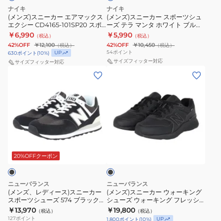
ア
ポ
喜
軽
ブ
ニ
ナイキ
ナイキ
マ
ー
ル
着
(メンズ)スニーカー エアマックス
量
(メンズ)スニーカー スポーツシュ
ン
ー
エクシー CD4165-101SP20 スポ
ーズ テラ マンタ ホワイト ブルー
ッ
ツ
用
ク
グ
ーツシューズ
HQ4502-102 カジュアルシューズ
￥6,990
￥5,990
（税込）
（税込）
ク
シ
IH7973
ッ
厚
42%OFF
￥12,100
42%OFF
￥10,450
（税込）
（税込）
ス
ュ
お
シ
54
ポイント
UP
630
ポイント
(
10
%)
底
エ
ー
サイズフィッター対応
サイズフィッター対応
一
ョ
通
(メ
(メ
ク
ズ
人
ン
勤
ン
ン
シ
テ
様
性
通
ズ、
ズ)
ー
ラ
一
カ
学
レ
ス
CD4165-
マ
点
ジ
デ
ニ
101SP20
ン
ま
ュ
ィ
ー
ス
タ
で
ア
ブ
ー
カ
ポ
ホ
ル
ラ
ス)
ー
ッ
20%OFFクーポン
ー
ワ
通
ク
ス
ウ
ツ
イ
学
ニ
ォ
シ
ト
ニューバランス
ニューバランス
ー
ー
ュ
(メンズ、レディース)スニーカー
ブ
(メンズ)スニーカー ウォーキング
スポーツシューズ 574 ブラック
シューズ ウォーキング フレッシ
カ
キ
ー
ル
U5745MX D スポーツ カジュアル
ュ フォーム X 880 v7 ブラック
￥13,970
￥19,800
（税込）
（税込）
ー
ン
ズ
シューズ
ー
U880G7XY 4E ワイド 防水
127
ポイント
UP
1,800
ポイント
(
10
%)