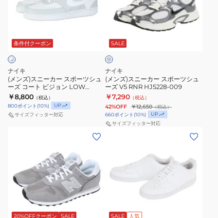
FZ5486-
ニ
ニ
ッ
ー
106
ー
ー
ク
ツ
カ
グ
カ
カ
ス
シ
ジ
レ
ー
ー
ー
条件付クーポン
SALE
イ
ュ
ュ
ス
ス
ン
ー
ア
ポ
ポ
ビ
ズ
ル
ナイキ
ナイキ
ー
ー
ガ
(メンズ)スニーカー スポーツシュ
靴
(メンズ)スニーカー スポーツシュ
シ
ーズ コート ビジョン LOW
ーズ V5 RNR HJ5228-009
ツ
ツ
ー
ュ
HM9862-002
￥8,800
￥7,290
（税込）
（税込）
シ
シ
ブ
ー
UP
800
ポイント
(
10
%)
42%OFF
￥12,650
（税込）
ュ
ュ
ラ
UP
660
ポイント
(
10
%)
サイズフィッター対応
ズ
ー
ー
サイズフィッター対応
ッ
(メ
(メ
ズ
ズ
ク
ン
ン
コ
V5
749680-
ズ、
ズ)
ー
RNR
006
レ
ス
ト
HJ5228-
カ
デ
ニ
ビ
009
ジ
ィ
ー
ジ
ュ
ホ
ー
カ
ョ
ア
ワ
ス)
ー
20%OFFクーポン
SALE
SALE
人気
ン