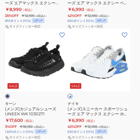
ーズ エアマックス エクシー
ーズ エア マックス エクシー ベー
ツ
ツ
グ
ラ
OPO50-
FN7304-001
ジュ FZ5486-105
￥8,990
￥6,990
（税込）
（税込）
シ
シ
レ
ウ
KI1271
25%OFF
￥12,100
42%OFF
￥12,100
（税込）
（税込）
ュ
ュ
ー
ン
UP
UP
810
ポイント
(
10
%)
630
ポイント
(
10
%)
お
ー
ー
サイズフィッター対応
サイズフィッター対応
レ
U5748SBD
一
(メ
(メ
ズ
ズ
ッ
ス
人
ン
ン
エ
エ
ド
ポ
様
ズ)
ズ)
ア
ア
IQ9397-
ー
一
カ
ス
マ
マ
068
ツ
点
ジ
ニ
ッ
ッ
カ
カ
ま
ュ
ー
ク
ク
ジ
ジ
で
ホ
ア
カ
ス
ス
ュ
ュ
ワ
ル
ー
SALE
SALE
イ
エ
エ
ア
ア
ト
シ
ス
ク
ク
ル
ル
×
ュ
ポ
シ
シ
ブ
シ
シ
キーン
ナイキ
ー
ー
ル
ー
(メンズ)カジュアルシューズ
ー
(メンズ)スニーカー スポーツシュ
ュ
ュ
ー
UNEEK WK 1030271
ーズ エア マックス エクシー ホワ
ズ
ツ
FN7304-
ベ
ー
ー
イト ブルー FZ5486-106 カジュ
￥17,600
￥6,990
（税込）
（税込）
UNEEK
シ
001
ー
アルシューズ
ズ
ズ
3%OFF
￥18,150
42%OFF
￥12,100
（税込）
（税込）
WK
ュ
ジ
UP
UP
1,600
ポイント
(
10
%)
630
ポイント
(
10
%)
1030271
ー
サイズフィッター対応
サイズフィッター対応
ュ