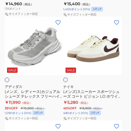
ク
U5748DFD スポーツ カジュアル
MTNTRGB6 4E
￥14,960
￥15,400
（税込）
（税込）
ー
DynaSoft
シューズ
ス
136
ポイント
UP
1,400
ポイント
(
10
%)
ス
Nitrel
ト
サイズフィッター対応
サイズフィッター対応
ポ
v6
(メ
(メ
ネ
ー
GTX
ン
ン
イ
ツ
B6
ズ、
ズ)
チ
シ
MTNTRGB6
レ
ス
ャ
ュ
4E
デ
ニ
ー
ー
ィ
ー
DH2987-
ホ
ズ
ー
カ
100
ワ
574
ス)
ー
ホ
SALE
SALE
イ
ト
ベ
カ
ス
ワ
ー
ジ
ポ
イ
アディダス
ナイキ
ジ
ュ
ー
ト
(メンズ、レディース)カジュアル
(メンズ)スニーカー スポーツシュ
シューズ テレックス フリーハイ
ーズ コート ビジョン LO ホワイト
ュ
ア
ツ
白
カー SL ゴアテックス ハイキング
HV2530-101 カジュアル シューズ
￥11,990
￥5,280
（税込）
（税込）
U5748DFD
ル
シ
通
ホワイト OQN91-KJ4432
39%OFF
￥19,800
40%OFF
￥8,800
（税込）
（税込）
ス
シ
ュ
学
UP
UP
1,090
ポイント
(
10
%)
480
ポイント
(
10
%)
ポ
ュ
ー
サイズフィッター対応
サイズフィッター対応
学
(メ
(メ
ー
ー
ズ
生