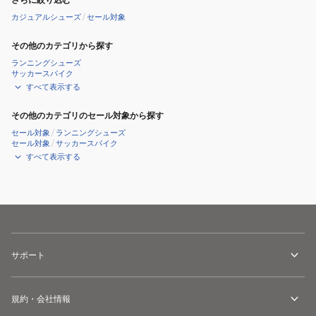
NUAXIS
カ
カジュアルシューズ
/
セール対象
FD4329-
ー
その他のカテゴリから探す
010
SL
ランニングシューズ
ゴ
サッカースパイク
ア
すべて表示する
テ
ッ
その他のカテゴリのセール対象から探す
ク
セール対象
/
ランニングシューズ
セール対象
/
サッカースパイク
ス
すべて表示する
ハ
イ
キ
ン
グ
ブ
サポート
ラ
ウ
規約・会社情報
ン