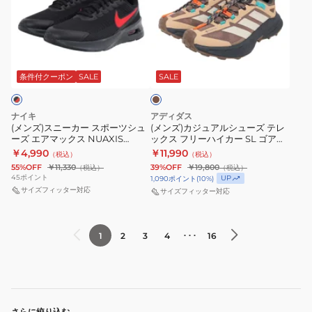
ス
カ
カ
ム
ー
シ
ニ
ジ
ジ
X
キ
エ
ー
ュ
ュ
880
U5742RGD
ー
ブ
カ
ア
ア
v7
ス
タ
ラ
ー
ル
ウ
条件付クーポン
SALE
SALE
ル
ブ
ポ
ー
ン
ス
シ
シ
ラ
ー
IB4467-
ポ
ュ
ュ
ッ
ツ
451
ナイキ
アディダス
ー
ー
(メンズ)スニーカー スポーツシュ
(メンズ)カジュアルシューズ テレ
ー
ク
カ
ーズ エアマックス NUAXIS
ックス フリーハイカー SL ゴアテ
ツ
ズ
ズ
U880G7XY
ジ
FD4329-010
ックス ハイキング ブラウン
￥4,990
￥11,990
（税込）
（税込）
シ
テ
OQN91-KJ4429
4E
ュ
55%OFF
￥11,330
39%OFF
￥19,800
（税込）
（税込）
ュ
レ
45
ポイント
ワ
ア
UP
1,090
ポイント
(
10
%)
ー
サイズフィッター対応
ッ
サイズフィッター対応
イ
ル
ズ
ク
ド
シ
エ
ス
防
ュ
･･･
1
2
3
4
16
ア
フ
水
ー
マ
リ
ズ
ッ
ー
ク
ハ
ス
イ
さらに絞り込む