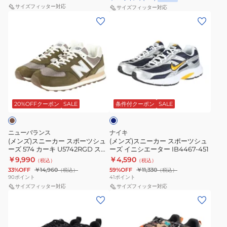
ス
グ
HQ4502-
サイズフィッター対応
サイズフィッター対応
ポ
シ
(メ
(メ
102
ー
ュ
ン
ン
カ
ツ
ー
ズ)
ズ)
ジ
シ
ズ
ス
ス
ュ
ュ
ウ
ニ
ニ
ア
ー
ォ
ー
ー
ル
ネ
ズ
ー
カ
カ
シ
イ
574
キ
ー
ー
ビ
ュ
20%OFFクーポン
SALE
条件付クーポン
SALE
ー
ブ
ン
ス
ス
ー
ラ
グ
ポ
ポ
ズ
ニューバランス
ナイキ
ッ
フ
ー
ー
(メンズ)スニーカー スポーツシュ
(メンズ)スニーカー スポーツシュ
ーズ 574 カーキ U5742RGD スポ
ーズ イニシエーター IB4467-451
ク
レ
ツ
ツ
ーツ カジュアル シューズ
￥9,990
￥4,590
（税込）
（税込）
U5745MX
ッ
シ
シ
33%OFF
￥14,960
59%OFF
￥11,330
（税込）
（税込）
D
シ
ュ
ュ
90
ポイント
41
ポイント
ス
ュ
ー
サイズフィッター対応
ー
サイズフィッター対応
(メ
(メ
ポ
フ
ズ
ズ
ン
ン
ー
ォ
574
イ
ズ)
ズ)
ツ
ー
カ
ニ