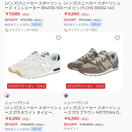
ー
ー
ル
バ
(メンズ)スニーカー スポーツシュ
イ
(メンズ)スニーカー スポーツシュ
ー
ーズ イニシエーター 394055-100
ーズ ビッグLOW 355152-140
ツ
ツ
ー
ト
￥7,689
￥9,990
（税込）
（税込）
シ
シ
394055-
394055-
32%OFF
￥11,330
12%OFF
￥11,440
（税込）
（税込）
ュ
ュ
001
101
UP
UP
690
ポイント
(
10
%)
900
ポイント
(
10
%)
ー
ー
サイズフィッター対応
サイズフィッター対応
柔
ス
(メ
(メ
ズ
ズ
軟
ポ
ン
ン
イ
ビ
性
ー
ズ)
ズ)
ニ
ッ
サ
ツ
ス
ス
シ
グ
ポ
カ
ニ
ニ
エ
LOW
ー
ジ
ー
ー
ー
355152-
ト
ュ
ブ
カ
カ
タ
140
性
ア
ラ
ー
ー
ウ
20%OFFクーポン
SALE
20%OFFクーポン
SALE
ー
快
ル
ン
ス
ス
394055-
適
シ
ポ
ポ
100
性
ュ
ニューバランス
ニューバランス
ー
ー
(メンズ)スニーカー スポーツシュ
(メンズ)スニーカー スポーツシュ
ク
ー
ーズ 373 ホワイト ネイビー
ーズ 373 ブラウン M3737WA D
ツ
ツ
ッ
ズ
M3735I3D スポーツ カジュアルシ
スポーツ カジュアル シューズ
￥6,590
￥6,590
（税込）
（税込）
シ
シ
ューズ
シ
39%OFF
￥10,890
39%OFF
￥10,890
（税込）
（税込）
ュ
ュ
59
ポイント
UP
590
ポイント
(
10
%)
ョ