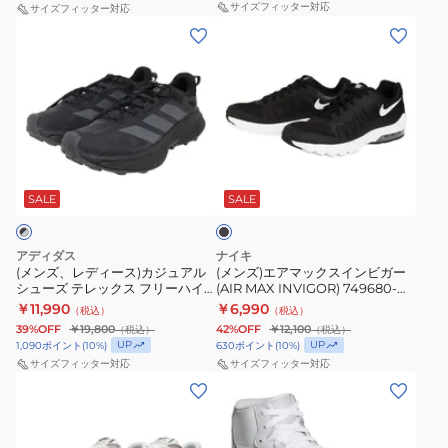
ー
ー
サイズフィッター対応
サイズフィッター対応
ン
(メ
(メ
ズ
ズ
性
ン
ン
373
373
ズ、
ズ)
ホ
ブ
レ
エ
ワ
ラ
デ
ア
イ
ウ
ィ
マ
ト
ン
ブ
ー
ッ
ネ
M3737WA
ラ
ス)
ク
ッ
SALE
SALE
イ
D
ク
カ
ス
ビ
ス
ジ
イ
ー
ポ
アディダス
ナイキ
ュ
ン
M3735I3D
(メンズ、レディース)カジュアル
ー
(メンズ)エアマックスインビガー
シューズ テレックス フリーハイ
(AIR MAX INVIGOR) 749680-
ア
ビ
ス
ツ
カー SL ゴアテックス ハイキング
010FA15
￥11,990
￥6,990
（税込）
（税込）
ル
ガ
ポ
ブラック OQN91-KJ4430
カ
39%OFF
￥19,800
42%OFF
￥12,100
（税込）
（税込）
シ
ー
ー
ジ
UP
UP
1,090
ポイント
(
10
%)
630
ポイント
(
10
%)
ュ
(AIR
サイズフィッター対応
サイズフィッター対応
ツ
ュ
(メ
(メ
ー
MAX
カ
ア
ン
ン
ズ
INVIGOR)
ジ
ル
ズ)
ズ、
テ
749680-
ュ
シ