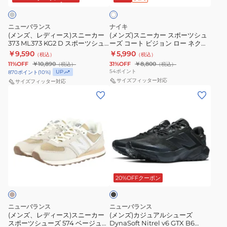
イ
ル
ト
ス
ス
LOW
シ
ニ
ポ
HM9862-
ュ
ニューバランス
ナイキ
ー
ー
002
(メンズ、レディース)スニーカー
(メンズ)スニーカー スポーツシュ
ー
373 ML373 KG2 D スポーツシュ
ーズ コート ビジョン ロー ネクス
カ
ツ
ズ
ーズ 靴
ト ネイチャー DH2987-100 ホワ
￥9,590
￥5,990
（税込）
（税込）
ー
シ
イト 白 通学 学生
11%OFF
￥10,890
31%OFF
￥8,800
（税込）
（税込）
373
ュ
54
ポイント
UP
870
ポイント
(
10
%)
ML373
ー
サイズフィッター対応
サイズフィッター対応
(メ
(メ
KG2
ズ
ン
ン
D
コ
ズ、
ズ)
ス
ー
レ
カ
ポ
ト
デ
ジ
ー
ビ
ィ
ュ
ツ
ジ
ブ
ー
ア
シ
ョ
ラ
ス)
ル
ッ
20%OFFクーポン
ュ
ン
ク
ス
シ
ー
ロ
ニ
ュ
ズ
ー
ニューバランス
ニューバランス
ー
ー
靴
(メンズ、レディース)スニーカー
ネ
(メンズ)カジュアルシューズ
スポーツシューズ 574 ベージュ
DynaSoft Nitrel v6 GTX B6
カ
ズ