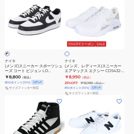
ン
ン
ツ
ズ
コ
ズ)
ズ、
カ
テ
ー
ス
レ
ジ
レ
ト
ニ
デ
ュ
ッ
ビ
ー
ィ
ア
ク
ジ
ホ
カ
ー
ル
ス
ョ
ワ
ー
ス)
シ
10%OFFクーポン
SALE
イ
フ
ン
ト
ス
ス
ュ
リ
LO
ポ
ニ
ー
ー
ホ
ナイキ
ナイキ
ー
ー
ズ
ハ
(メンズ)スニーカー スポーツシュ
ワ
(メンズ、レディース)スニーカー
ーズ コート ビジョン LO
エアマックス エクシー CD5432-
ツ
カ
イ
イ
HM9862-001
121 スポーツ カジュアル タウン ラ
￥8,800
￥8,990
（税込）
（税込）
シ
ー
カ
ト
ンニング 厚底 通勤 通学
UP
800
ポイント
(
10
%)
25%OFF
￥12,100
（税込）
ュ
エ
ー
HV2530-
UP
810
ポイント
(
10
%)
サイズフィッター対応
ー
ア
サイズフィッター対応
SL
101
(メ
(メ
ズ
マ
ゴ
カ
ン
ン
コ
ッ
ア
ジ
ズ、
ズ、
ー
ク
テ
ュ
レ
レ
ト
ス
ッ
ア
デ
デ
ビ
エ
ク
ル