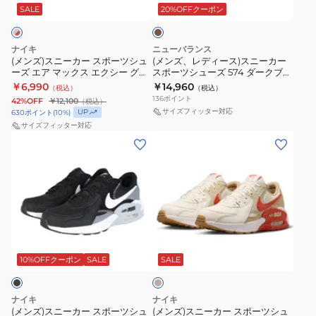
ー
ス)
ク
SALE
20%OFFクーポン
エ
ッ
イ
ブ
ス
ス
ク
ド
キ
ラ
ポ
ニ
シ
ア
ウ
ン
ナイキ
ニューバランス
ン
ー
ー
ー
(メンズ)スニーカー スポーツシュ
オ
(メンズ、レディース)スニーカー
グ
ーズ エア マックス エクシー グレ
スポーツシューズ 574 ダークブラ
ツ
カ
ホ
の
ブ
ー レッド IQ9397-068 カジュア
ウン U5748SBD スポーツ カジュ
￥6,990
￥14,960
（税込）
（税込）
シ
ー
ワ
ル シューズ
ハ
アル シューズ
ラ
136
ポイント
42%OFF
￥12,100
（税込）
ュ
ス
イ
コ
サイズフィッター対応
UP
630
ポイント
(
10
%)
ッ
ー
ポ
サイズフィッター対応
ト
鹿
ク
(メ
(メ
ズ
ー
FZ5486-
野
OQN91-
ン
ン
エ
ツ
102
千
KJ4430
ズ)
ズ)
ア
シ
カ
夏
ス
ス
マ
ュ
ジ
着
ニ
ニ
ッ
ー
ュ
用
ー
ー
ク
ズ
ア
ラ
ベ
カ
カ
ス
574
ル
イ
ー
ー
ー
ジ
10%OFFクーポン
SALE
SALE
エ
ダ
シ
ト
ュ
ス
ス
ク
ー
ュ
グ
ポ
ポ
シ
ク
ー
レ
ナイキ
ナイキ
ー
ー
ー
(メンズ)スニーカー スポーツシュ
ブ
(メンズ)スニーカー スポーツシュ
ズ
ー