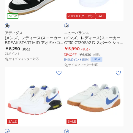
ィ
ィ
ジ
ク
ス
シ
ホ
ー
ー
ョ
シ
ハ
ュ
ワ
ス)
ス)
NEW
20%OFFクーポン
SALE
イ
ン
ー
イ
ー
ト
ス
ス
LO
CD5432-
キ
ズ
×
ニ
ニ
HM9862-
121
ブ
ン
アディダス
ニューバランス
ー
ー
ラ
001
(メンズ、レディース)スニーカー
ス
(メンズ、レディース)スニーカー
グ
ッ
BREAK START MID アオのハコ
CT30 CT30SA2 D スポーツ シュ
カ
カ
ポ
ホ
ク
猪股大喜 着用 IH7973 お一人様一
ーズ 軽量 クッション性 カジュア
￥8,250
￥5,990
（税込）
（税込）
ー
ー
点まで
ー
ル 通学
ワ
75
ポイント
13%OFF
￥6,930
（税込）
BREAK
CT30
ツ
サイズフィッター対応
UP
540
ポイント
(
10
%)
イ
START
CT30SA2
サイズフィッター対応
カ
ト
(メ
(メ
MID
D
ジ
OQN91-
ン
ン
ア
ス
ュ
KJ4432
ズ)
ズ)
オ
ポ
ア
ス
ス
の
ー
ル
ニ
ニ
ハ
ツ
タ
ー
ー
コ
シ
ウ
ホ
カ
カ
猪
ュ
ン
ワ
ー
ー
SALE
SALE
イ
股
ー
ラ
ト
エ
ス
大
ズ
ン
×