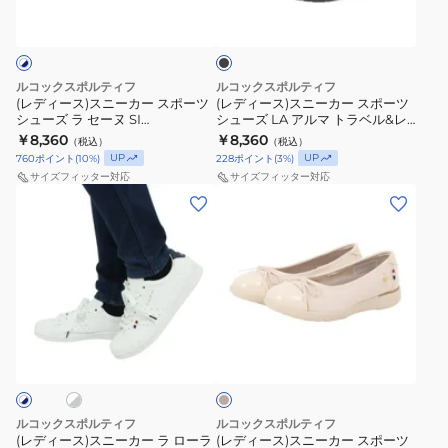
WHRD
ジ
ル
ー
ニ
ニ
ラ
ス
ュ
ー
ヌ
ー
ー
ッ
ク
ポ
ア
ル
SI
カ
カ
ー
ル
ホ
LU4FSN52LZ
ー
ー
ルコックスポルティフ
ルコックスポルティフ
ツ
シ
ワ
BKWH
ス
ス
(レディース)スニーカー スポーツ
(レディース)スニーカー スポーツ
シューズ ラ セーヌ SI
シューズ LA アルマ トラベル&レ
カ
ュ
イ
ポ
ポ
LU4FSN52LZ WHNV
イン SM ブラック LU5SRS05LZ
￥8,360
￥8,360
（税込）
（税込）
ジ
ー
ト
ー
ー
BKGY カジュアル シューズ
UP
UP
760
ポイント
(
10
%)
228
ポイント
(
3
%)
ュ
ズ
ブ
ツ
ツ
サイズフィッター対応
サイズフィッター対応
ア
ル
シ
シ
(レ
(レ
ル
ー
ュ
ュ
デ
デ
シ
LU6SSN13LZ
ー
ー
ィ
ィ
ュ
WHBL
ズ
ズ
ー
ー
ー
カ
ラ
LA
ス)
ス)
ズ
ジ
セ
ア
ス
ス
ホ
ベ
ュ
ー
ル
ニ
ニ
ー
ア
ヌ
マ
ー
ー
ジ
ュ
ル
SI
ト
カ
カ
シ
LU4FSN52LZ
ラ
ー
ー
ルコックスポルティフ
ルコックスポルティフ
ュ
WHNV
ベ
ラ
ス
(レディース)スニーカー ラ ローラ
(レディース)スニーカー スポーツ