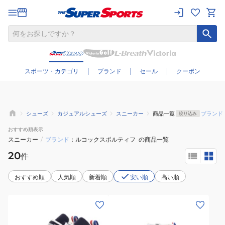
さらに絞り込む
スポーツ・カテゴリ
ブランド
セール
クーポン
シューズ
カジュアルシューズ
スニーカー
商品一覧
ブランド
絞り込み
おすすめ
順表示
スニーカー
/
ブランド
ルコックスポルティフ
の商品一覧
20
件
おすすめ順
人気順
新着順
安い順
高い順
(キ
(キ
ッ
ッ