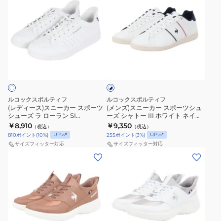
ー
消
ポ
ー
ー
ィ
ズ)
ズ
臭
ー
ズ
ズ
ー
ス
ツ
モ
ラ
ス)
ニ
カ
ン
ロ
ス
ー
ホ
ジ
ス
ー
ニ
カ
ワ
ュ
リ
ヌ
ー
ー
イ
ト
ア
ー
LU5SSN08LZ
カ
ス
×
ル
ブ
BKBK
ー
ポ
ネ
ルコックスポルティフ
ルコックスポルティフ
シ
ラ
ス
ー
イ
(レディース)スニーカー スポーツ
(メンズ)スニーカー スポーツシュ
ビ
シューズ ラ ローラン SI
ーズ シャトー III ホワイト ネイビ
ュ
ッ
ポ
ツ
ー
QL3XJC06WB
ー LU6SSN10UZ WHNV スポー
￥8,910
￥9,350
（税込）
（税込）
ー
ク
ー
シ
ツ カジュアル シューズ
UP
UP
810
ポイント
(
10
%)
255
ポイント
(
3
%)
ズ
LU6SSN23LZ
ツ
ュ
サイズフィッター対応
サイズフィッター対応
BKBK
シ
ー
(レ
(レ
ス
ュ
ズ
デ
デ
ポ
ー
シ
ィ
ィ
ー
ズ
ャ
ー
ー
ツ
ラ
ト
ス)
ス)
カ
ロ
ー
ス
ス