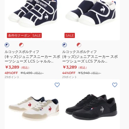
ズ)
ズ)
ジ
ジ
ュ
ュ
ニ
ニ
レ
レ
ネ
ア
ア
ッ
イ
ス
ス
ド
条件付クーポン
SALE
SALE
ビ
×
ー
ニ
ニ
ホ
×
ー
ー
ワ
ホ
ルコックスポルティフ
ルコックスポルティフ
イ
カ
カ
ワ
(キッズ)ジュニアスニーカー スポ
(キッズ)ジュニアスニーカー スポ
ト
イ
ーツシューズ LCS シャルル
ーツシューズ LCS アルル
ー
ー
ト
QL5WJC51
QL5WJC52
￥3,289
￥3,289
（税込）
（税込）
ス
ス
49%OFF
￥6,490
44%OFF
￥5,940
（税込）
（税込）
ポ
ポ
29
ポイント
29
ポイント
(レ
(レ
ー
ー
デ
デ
ツ
ツ
ィ
ィ
シ
シ
ー
ー
ュ
ュ
ス)
ス)
ー
ー
ス
ス
ズ
ズ
ブ
ブ
ニ
ニ
LCS
LCS
ラ