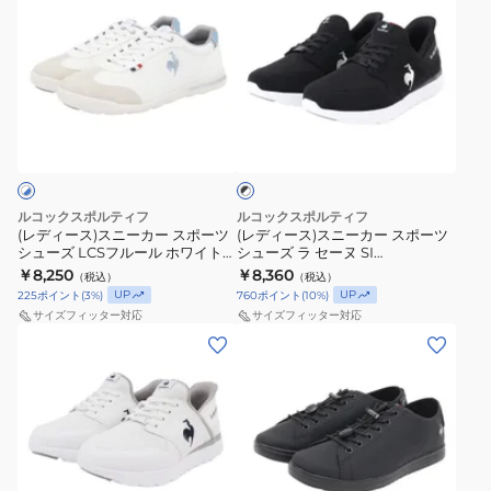
LU6SSN20LZ
ワ
ー
ー
ィ
ィ
BKBK
イ
ズ
ズ
ー
ー
ス
ト
テ
LCS
ス)
ス)
ポ
LU6SSN20LZ
ル
フ
ス
ス
ブ
ー
GYWH
ナ
ル
ニ
ニ
ラ
ツ
ス
ウ
ー
ー
ー
ッ
ク
カ
ポ
ォ
ル
カ
カ
×
ジ
ー
ー
ネ
ー
ー
ホ
ルコックスポルティフ
ルコックスポルティフ
ュ
ツ
ク
イ
ス
ス
ワ
(レディース)スニーカー スポーツ
(レディース)スニーカー スポーツ
イ
シューズ LCSフルール ホワイト
シューズ ラ セーヌ SI
ア
カ
II
ビ
ポ
ポ
ト
ブルー LU6SSN13LZ WHBL カジ
LU4FSN52LZ BKWH
￥8,250
￥8,360
（税込）
（税込）
ル
ジ
ホ
ー
ー
ー
ュアル シューズ
UP
UP
225
ポイント
(
3
%)
760
ポイント
(
10
%)
シ
ュ
ワ
ホ
ツ
ツ
サイズフィッター対応
サイズフィッター対応
ュ
ア
イ
ワ
シ
シ
(レ
(レ
ー
ル
ト
イ
ュ
ュ
デ
デ
ズ
シ
レ
ト
ー
ー
ィ
ィ
ュ
ッ
LU6SSN13LZ
ズ
ズ
ー
ー
ー
ド
NVWH
LCS
ラ
ス)
ス)
ズ
LU6SSN20LZ
カ
フ
セ
ス
ス
ブ