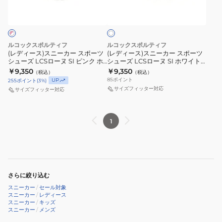
ホ
ジ
ー
III
ニ
ニ
ワ
ュ
ラ
ホ
ー
ー
イ
ト
ア
ン
ワ
カ
カ
ル
SI
イ
ー
ー
ルコックスポルティフ
ルコックスポルティフ
シ
QL3XJC06WB
ト
ス
ス
(レディース)スニーカー スポーツ
(レディース)スニーカー スポーツ
シューズ LCSローヌ SI ピンク ホ
シューズ LCSローヌ SI ホワイト
ュ
ネ
ポ
ポ
ワイト LU6SSN00LZ PKWH カ
LU6SSN00LZ WHWH カジュア
￥9,350
￥9,350
（税込）
（税込）
ー
イ
ー
ー
ジュアル シューズ
ル シューズ
85
ポイント
UP
255
ポイント
(
3
%)
ズ
ビ
ツ
ツ
サイズフィッター対応
サイズフィッター対応
ー
シ
シ
LU6SSN10UZ
ュ
ュ
1
WHNV
ー
ー
ス
ズ
ズ
ポ
LCS
LCS
ー
ロ
ロ
ツ
ー
ー
さらに絞り込む
カ
ヌ
ヌ
スニーカー
/
セール対象
ジ
SI
SI
スニーカー
/
レディース
スニーカー
/
キッズ
ュ
ピ
ホ
スニーカー
/
メンズ
ア
ン
ワ