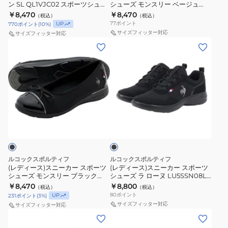
ン SL QL1VJC02 スポーツシュー
シューズ モンスリー ベージュ
ー
ル
ロ
ポ
ズ タウン 軽量 消臭
LU6SSN23LZ BGGD スポーツ カ
￥8,470
￥8,470
（税込）
（税込）
ズ
&
ー
ー
ジュアル シューズ
77
ポイント
UP
770
ポイント
(
10
%)
レ
ラ
ツ
サイズフィッター対応
サイズフィッター対応
イ
ン
シ
(レ
(レ
ン
SL
ュ
デ
デ
SM
QL1VJC02
ー
ィ
ィ
ブ
ス
ズ
ー
ー
ラ
ポ
モ
ス)
ス)
ッ
ー
ン
ス
ス
ブ
ク
ツ
ス
ニ
ニ
ラ
LU5SRS05LZ
シ
リ
ー
ー
ッ
ク
BKGY
ュ
ー
カ
カ
カ
ー
ベ
ー
ー
ルコックスポルティフ
ルコックスポルティフ
ジ
ズ
ー
ス
ス
(レディース)スニーカー スポーツ
(レディース)スニーカー スポーツ
シューズ モンスリー ブラック
シューズ ラ ローヌ LU5SSN08LZ
ュ
タ
ジ
ポ
ポ
LU6SSN23LZ BKBK スポーツ カ
BKBK
￥8,470
￥8,800
（税込）
（税込）
ア
ウ
ュ
ー
ー
ジュアル シューズ
80
ポイント
UP
231
ポイント
(
3
%)
ル
ン
LU6SSN23LZ
ツ
ツ
サイズフィッター対応
サイズフィッター対応
シ
軽
BGGD
シ
シ
(レ
(メ
ュ
量
ス
ュ
ュ
デ
ン