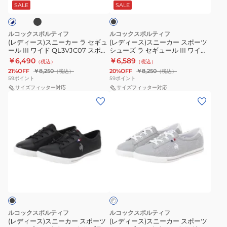
ー
ー
シ
ア
ッ
SALE
SALE
ク
カ
カ
ャ
ル
ー
ー
ル
ル
ルコックスポルティフ
ルコックスポルティフ
ラ
ス
ル
QL5WJC52
(レディース)スニーカー ラ セギュ
(レディース)スニーカー スポーツ
ール III ワイド QL3VJC07 スポー
シューズ ラ セギュール III ワイド
セ
ポ
QL5WJC51
ツ シューズ 消臭 軽量 薄底 日常履
LU5SSN09LZ BKBK
￥6,490
￥6,589
（税込）
（税込）
ギ
ー
き
21%OFF
￥8,250
20%OFF
￥8,250
（税込）
（税込）
ュ
ツ
59
ポイント
59
ポイント
ー
サイズフィッター対応
シ
サイズフィッター対応
(レ
(レ
ル
ュ
デ
デ
III
ー
ィ
ィ
ワ
ズ
ー
ー
イ
ラ
ス)
ス)
ド
セ
ス
ス
QL3VJC07
ギ
グ
ニ
ニ
ス
ュ
レ
ー
ー
ー
ポ
ー
×
カ
カ
ー
ル
ホ
ー
ー
ツ
III
ワ
ルコックスポルティフ
ルコックスポルティフ
ス
ス
イ
(レディース)スニーカー スポーツ
(レディース)スニーカー スポーツ
シ
ワ