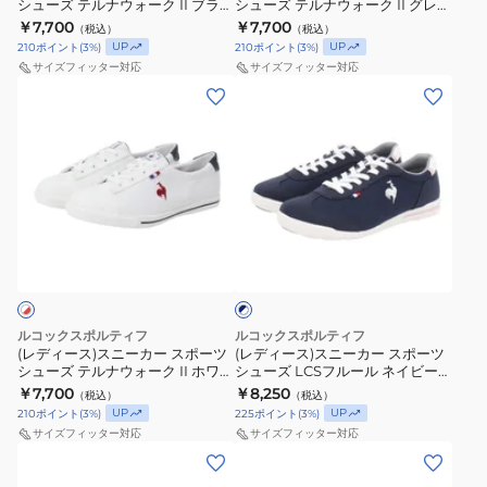
ト
シューズ テルナウォーク II ブラッ
シューズ テルナウォーク II グレー
ポ
ポ
ュ
イ
ク LU6SSN20LZ BKBK スポーツ
ホワイト LU6SSN20LZ GYWH
￥7,700
￥7,700
（税込）
（税込）
ー
ー
カジュアル シューズ
スポーツ カジュアル シューズ
ー
ド
UP
UP
210
ポイント
(
3
%)
210
ポイント
(
3
%)
ツ
ツ
ズ
LU5SSN09LZ
サイズフィッター対応
サイズフィッター対応
シ
シ
(レ
(レ
消
BKBK
ュ
ュ
デ
デ
臭
ー
ー
ィ
ィ
軽
ズ
ズ
ー
ー
量
テ
テ
ス)
ス)
薄
ル
ル
ス
ス
底
ネ
ナ
ナ
ニ
ニ
日
イ
ウ
ウ
ー
ー
ビ
常
ー
ォ
ォ
カ
カ
履
×
ー
ー
ー
ー
き
ホ
ルコックスポルティフ
ルコックスポルティフ
ク
ク
ス
ス
ワ
(レディース)スニーカー スポーツ
(レディース)スニーカー スポーツ
イ
シューズ テルナウォーク II ホワイ
シューズ LCSフルール ネイビー
II
II
ポ
ポ
ト
ト レッド LU6SSN20LZ WHRD
ホワイト LU6SSN13LZ NVWH カ
￥7,700
￥8,250
（税込）
（税込）
ブ
グ
ー
ー
スポーツ カジュアル シューズ
ジュアル シューズ
UP
UP
210
ポイント
(
3
%)
225
ポイント
(
3
%)
ラ
レ
ツ
ツ
サイズフィッター対応
サイズフィッター対応
ッ
ー
シ
シ
(レ
(レ
ク
ホ
ュ
ュ
デ
デ