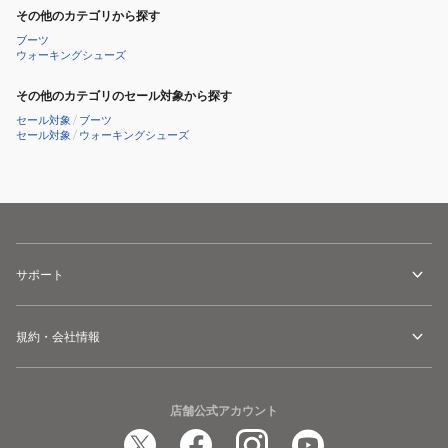
ル
ク
イ
その他のカテゴリから探す
シ
ホ
ト
ブーツ
ウォーキングシューズ
ュ
ワ
LU6SSN00LZ
ー
イ
WHWH
その他のカテゴリのセール対象から探す
ズ
ト
カ
セール対象
/
ブーツ
LU6SSN00LZ
ジ
セール対象
/
ウォーキングシューズ
PKWH
ュ
カ
ア
ジ
ル
ュ
シ
ア
ュ
サポート
ル
ー
シ
ズ
ュ
規約・会社情報
ー
ズ
店舗公式アカウント