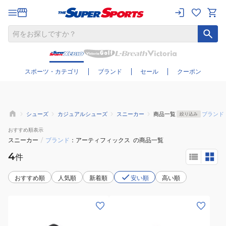
さらに絞り込む
スポーツ・カテゴリ
ブランド
セール
クーポン
シューズ
カジュアルシューズ
スニーカー
商品一覧
ブランド
絞り込み
おすすめ
順表示
スニーカー
/
ブランド
アーティフィックス
の商品一覧
4
件
おすすめ順
人気順
新着順
安い順
高い順
(メ
(メ
ン
ン