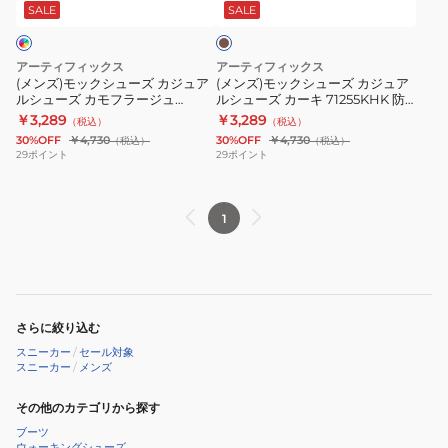
ュ
ュ
ッ
ジ
キ
SALE
SALE
ー
ー
ク
ュ
ズ
ズ
71255BLK
71255BEG
アーティフィックス
アーティフィックス
カ
カ
防
防
(メンズ)モックシューズ カジュア
(メンズ)モックシューズ カジュア
ルシューズ カモフラージュ
ルシューズ カーキ 71255KHK 防
ジ
ジ
寒
寒
71255CAMO 防寒 シューズ スリ
寒 シューズ スリッポン
￥3,289
￥3,289
（税込）
（税込）
ュ
ュ
シ
シ
ッポン
30%OFF
￥4,730
30%OFF
￥4,730
（税込）
（税込）
ア
ア
ュ
ュ
29
ポイント
29
ポイント
ル
ル
ー
ー
シ
シ
ズ
ズ
1
ュ
ュ
ス
ス
ー
ー
リ
リ
ズ
ズ
ッ
ッ
カ
カ
ポ
ポ
モ
ー
ン
ン
さらに絞り込む
フ
キ
スニーカー
/
セール対象
ラ
71255KHK
スニーカー
/
メンズ
ー
防
その他のカテゴリから探す
ジ
寒
ブーツ
ュ
シ
ウォーキングシューズ