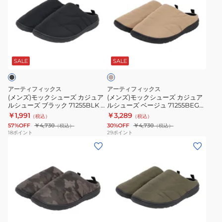
ズ)
ズ)
モ
モ
ッ
ッ
ク
ク
ベ
シ
シ
ー
ュ
ュ
ジ
SALE
SALE
ュ
ー
ー
ズ
ズ
アーティフィックス
アーティフィックス
カ
カ
(メンズ)モックシューズ カジュア
(メンズ)モックシューズ カジュア
ルシューズ ブラック 71255BLK 防
ルシューズ ベージュ 71255BEG
ジ
ジ
寒 シューズ スリッポン
防寒 シューズ スリッポン
￥1,991
￥3,289
（税込）
（税込）
ュ
ュ
57%OFF
￥4,730
30%OFF
￥4,730
（税込）
（税込）
ア
ア
18
ポイント
29
ポイント
(メ
(メ
ル
ル
ン
ン
シ
シ
ズ)
ズ)
ュ
ュ
モ
モ
ー
ー
ッ
ッ
ズ
ズ
ク
ク
ブ
ベ
カ
シ
シ
ラ
ー
ー