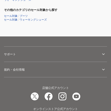
71255CAMO
ュ
防
ー
その他のカテゴリのセール対象から探す
寒
ズ
セール対象
/
ブーツ
セール対象
/
ウォーキングシューズ
シ
ス
ュ
リ
ー
ッ
ズ
ポ
ス
ン
リ
サポート
ッ
ポ
ン
規約・会社情報
店舗公式アカウント
オンラインストア公式アカウント