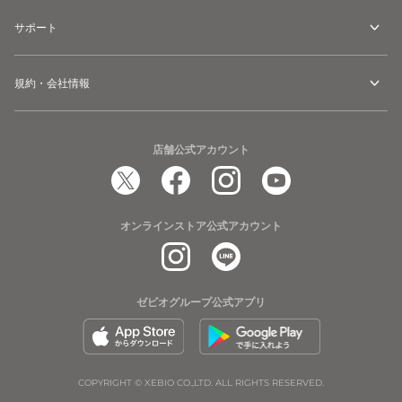
SJJ2190
ト
付
サポート
き
ス
規約・会社情報
ニ
ー
カ
店舗公式アカウント
ー
ミ
モ
ザ
オンラインストア公式アカウント
柄
か
わ
ゼビオグループ公式アプリ
い
い
足
長
COPYRIGHT © XEBIO CO.,LTD. ALL RIGHTS RESERVED.
美