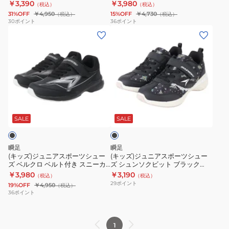
ー 瞬足 ライトブルー SJJ2190
ー 瞬足 171 SJJ1710 B
￥3,390
￥3,980
（税込）
（税込）
ュ
ュ
ー
ー
31%OFF
￥4,950
15%OFF
￥4,730
（税込）
（税込）
ー
ー
カ
カ
30
ポイント
36
ポイント
(キ
(キ
ズ
ズ
ー
ー
ッ
ッ
ベ
ベ
JJ-
瞬
ズ)
ズ)
ル
ル
152
足
ジ
ジ
ク
ク
SJ1520
546
ュ
ュ
ロ
ロ
LV
ホ
ニ
ニ
ベ
ベ
ワ
ブ
ア
ア
ル
ル
イ
ラ
ス
ス
ト
ト
ト
ッ
SALE
SALE
ク
ポ
ポ
付
付
SJJ5460
ー
ー
き
き
W/W
瞬足
瞬足
ツ
ツ
ス
ス
シ
(キッズ)ジュニアスポーツシュー
(キッズ)ジュニアスポーツシュー
ズ ベルクロ ベルト付き スニーカ
ズ シュンソクビット ブラック
シ
シ
ニ
ニ
ュ
ー 瞬足 ブラック SJJ2190
LEJ7960 B ベルクロ ベルト付き
￥3,980
￥3,190
（税込）
（税込）
ュ
ュ
ー
ー
ー
スニーカー ミモザ柄 かわいい 足
29
ポイント
19%OFF
￥4,950
（税込）
長美脚効果
ー
ー
カ
カ
ズ
36
ポイント
ズ
ズ
ー
ー
ベ
シ
瞬
瞬
1
ル
ュ
足
足