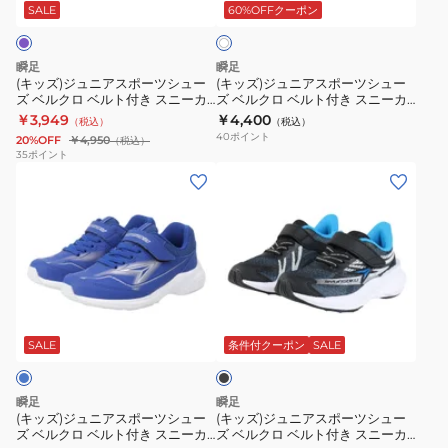
ス
ス
ト
ト
SALE
60%OFFクーポン
イ
ト
ポ
ポ
付
付
ー
ー
き
き
瞬足
瞬足
ツ
ツ
ス
ス
(キッズ)ジュニアスポーツシュー
(キッズ)ジュニアスポーツシュー
ズ ベルクロ ベルト付き スニーカ
ズ ベルクロ ベルト付き スニーカ
シ
シ
ニ
ニ
ー JJ-152 SJ1520 LV
ー 瞬足 546 ホワイト SJJ5460
￥3,949
￥4,400
（税込）
（税込）
ュ
ュ
ー
ー
W/W シューズ
40
ポイント
20%OFF
￥4,950
（税込）
ー
ー
カ
カ
35
ポイント
(キ
(キ
ズ
ズ
ー
ー
ッ
ッ
ベ
ベ
瞬
瞬
ズ)
ズ)
ル
ル
足
足
ジ
ジ
ク
ク
ブ
ネ
ュ
ュ
ロ
ロ
ル
オ
ニ
ニ
ベ
ベ
ー
ン
ブ
ア
ア
ル
ル
SJJ2120
イ
ラ
ス
ス
ト
ト
ス
エ
ッ
SALE
条件付クーポン
SALE
ク
ポ
ポ
付
付
ポ
ロ
ー
ー
き
き
ー
ー
瞬足
瞬足
ツ
ツ
ス
ス
ツ
SJJ2080
(キッズ)ジュニアスポーツシュー
(キッズ)ジュニアスポーツシュー
ズ ベルクロ ベルト付き スニーカ
ズ ベルクロ ベルト付き スニーカ
シ
シ
ニ
ニ