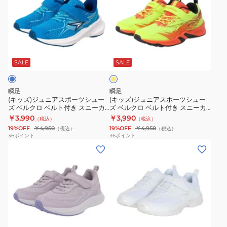
ズ)
ズ)
ジ
ジ
ュ
ュ
ニ
ニ
イ
ア
ア
エ
ス
ス
ロ
SALE
SALE
ー
ポ
ポ
ー
ー
瞬足
瞬足
ツ
ツ
(キッズ)ジュニアスポーツシュー
(キッズ)ジュニアスポーツシュー
ズ ベルクロ ベルト付き スニーカ
ズ ベルクロ ベルト付き スニーカ
シ
シ
ー 瞬足 ブルー SJJ2120 スポーツ
ー 瞬足 ネオンイエロー SJJ2080
￥3,990
￥3,990
（税込）
（税込）
ュ
ュ
19%OFF
￥4,950
19%OFF
￥4,950
（税込）
（税込）
ー
ー
36
ポイント
36
ポイント
(キ
(キ
ズ
ズ
ッ
ッ
ベ
ベ
ズ)
ズ)
ル
ル
ジ
ジ
ク
ク
ュ
ュ
ロ
ロ
ニ
ニ
ベ
ベ
ホ
ア
ア
ル
ル
ワ