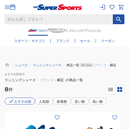
さらに絞り込む
スポーツ・カテゴリ
ブランド
セール
クーポン
シューズ
ランニングシューズ
商品一覧
ブランド：
瞬足
絞り込み
おすすめ
順表示
ランニングシューズ
/
ブランド
瞬足
の商品一覧
8
件
おすすめ順
人気順
新着順
安い順
高い順
(キ
(キ
ッ
ッ