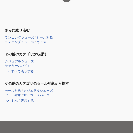
ク
ン
ラ
171
ロ
ソ
イ
SJJ1710
ベ
ク
ト
B
ル
ビ
ブ
さらに絞り込む
ト
ッ
ル
ランニングシューズ
/
セール対象
付
ト
ー
ランニングシューズ
/
キッズ
き
ブ
SJJ2190
その他のカテゴリから探す
ス
ラ
カジュアルシューズ
ニ
ッ
サッカースパイク
ー
ク
すべて表示する
カ
LEJ7960
その他のカテゴリのセール対象から探す
ー
B
セール対象
/
カジュアルシューズ
瞬
ベ
セール対象
/
サッカースパイク
足
ル
すべて表示する
ブ
ク
ラ
ロ
ッ
ベ
ク
ル