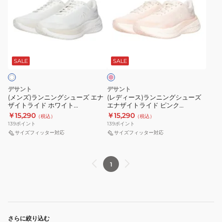
ズ)
ィ
ラ
ー
ン
ス)
ニ
ラ
ピ
ン
ン
ン
グ
ニ
ク
SALE
SALE
シ
ン
ュ
グ
デサント
デサント
ー
シ
(メンズ)ランニングシューズ エナ
(レディース)ランニングシューズ
ザイトライド ホワイト
エナザイトライド ピンク
ズ
ュ
SP313RRN91 WHT0 スニーカー
SP313RRN91 SAL0 スニーカー ジ
￥15,290
￥15,290
（税込）
（税込）
エ
ー
ジョギング クッション性 反発性
ョギング クッション性 反発性 安
139
ポイント
139
ポイント
安定性
定性
ナ
ズ
サイズフィッター対応
サイズフィッター対応
ザ
エ
イ
ナ
1
ト
ザ
ラ
イ
イ
ト
ド
ラ
ホ
イ
さらに絞り込む