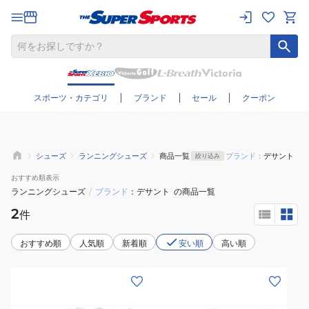
さらに絞り込む
スポーツ・カテゴリ
ブランド
セール
クーポン
シューズ
ランニングシューズ
商品一覧
ブランド：
デサント
絞り込み
おすすめ
順表示
ランニングシューズ
/
ブランド
デサント
の商品一覧
2
件
おすすめ順
人気順
新着順
安い順
高い順
(メ
(レ
ン
デ