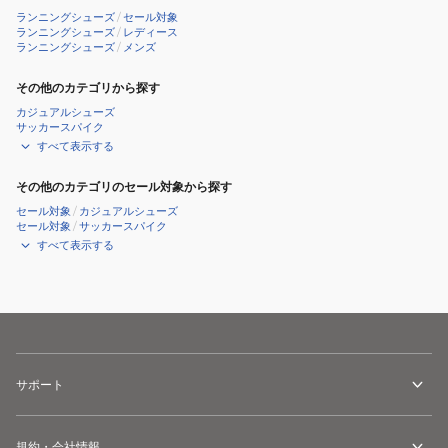
ワ
ド
ランニングシューズ
/
セール対象
イ
ピ
ランニングシューズ
/
レディース
ランニングシューズ
/
メンズ
ト
ン
SP313RRN91
ク
その他のカテゴリから探す
WHT0
SP313RRN91
カジュアルシューズ
ス
SAL0
サッカースパイク
すべて表示する
ニ
ス
ー
ニ
その他のカテゴリのセール対象から探す
カ
ー
セール対象
/
カジュアルシューズ
ー
カ
セール対象
/
サッカースパイク
すべて表示する
ジ
ー
ョ
ジ
ギ
ョ
ン
ギ
グ
ン
ク
グ
サポート
ッ
ク
シ
ッ
ョ
シ
規約・会社情報