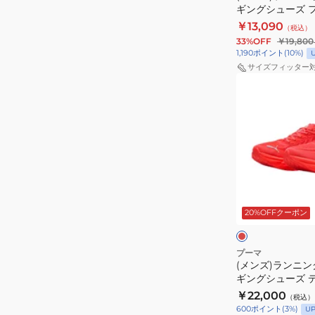
ロ
ギングシューズ 
ジ
イ
ー
ー
ニトロ 2 ブラック 
￥13,090
（税込）
ョ
ト
ズ
ーツ シューズ
33%OFF
￥19,800
ギ
ピ
1,190
ポイント
(
10
%)
ン
ュ
サイズフィッター
(メ
グ
ア
ン
シ
ニ
ズ)
ュ
ト
ラ
ー
ロ
ン
ズ
ホ
ニ
フ
ワ
ン
ォ
イ
レ
グ
ー
ト
ッ
ド
20%OFFクーポン
シ
エ
レ
ク
ュ
バ
ッ
ー
ー
ド
プーマ
(メンズ)ランニン
ズ
ラ
31390505
ギングシューズ 
ジ
ン
ニトロ 4 レッド 31
￥22,000
（税込）
ョ
ニ
600
ポイント
(
3
%)
U