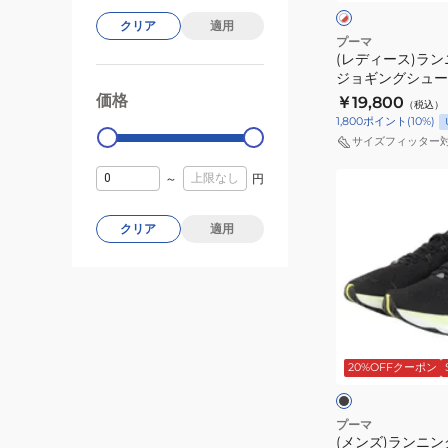
ト
ク
グ
バ
シ
×
×
クリア
適用
レ
ホ
シ
ー
ュ
プーマ
ッ
ワ
(レディース)ラ
ュ
ラ
ー
ド
イ
ジョギングシュー
ー
ン
ズ
ト
ト ピュア ニトロ
価格
￥19,800
99000
0
（税込）
ズ
ニ
31390505
1,800
ポイント
(
10
%)
ジ
ト
サイズフィッター
ョ
ロ
～
円
(メ
ギ
2
ン
ン
ベ
ズ)
グ
クリア
適用
ー
ラ
シ
ジ
ン
ュ
ュ
ニ
ー
31010926
ン
ズ
ス
ブ
グ
デ
ポ
ラ
ッ
20%OFFクーポン
シ
ィ
ー
ク
シ
ュ
ヴ
ツ
ュ
イ
ー
ィ
シ
プーマ
エ
(メンズ)ランニン
ズ
エ
ュ