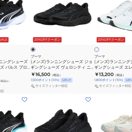
ッ
ル
ュ
ュ
ラ
ラ
ク
ー
ー
ー
ン
ン
31078012
イ
ズ
ズ
ニ
ニ
ト
エ
ヴ
フ
ン
ン
ブ
ホ
レ
ロ
ェ
ォ
グ
グ
ラ
ワ
ー
ー
ッ
ロ
ー
SALE
20%OFFクーポン
20%OFFクーポン
イ
イ
シ
シ
ト
ト
ニ
31212308
シ
エ
ュ
ュ
ン
ス
テ
バ
ー
ー
プーマ
プーマ
グ
ポ
ィ
ー
ンニングシューズ
(メンズ)ランニングシューズ ジョ
(メンズ)ランニング
ズ
ズ
ズ パルス プロ
シ
ギングシューズ ヴェロシティ ニ
ー
ギングシューズ エ
ニ
ラ
ジ
ジ
トロ 5 ワイド ブラック 31369001
ニトロ 4 ホワイト 31
ュ
￥16,500
ツ
￥13,200
ト
ン
（税込）
（税込）
ョ
ョ
スポーツ シューズ トレーニング
1,500
ポイント
(
10
%)
1,800
ポイント
(
15
%)
UP
UP
ー
シ
（税込）
ロ
ニ
ギ
ギ
サイズフィッター対応
サイズフィッター対応
ズ
ュ
4
ト
ン
ン
対応
ス
ー
駅
ロ
(メ
(レ
グ
グ
ポ
ズ
伝
2
ン
デ
シ
シ
ー
ホ
ワ
ズ)
ィ
ュ
ュ
ツ
ワ
イ
ラ
ー
ー
ー
シ
イ
ド
ン
ス)
ズ
ズ
ュ
ト
31105001