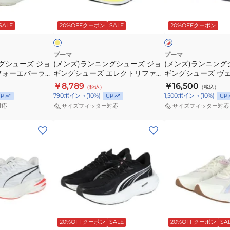
ン
ン
ェ
ズ
エ
フ
ホ
グ
グ
ロ
デ
ロ
ラ
ワ
ッ
SALE
20%OFFクーポン
SALE
20%OFFクーポン
イ
イ
シ
シ
シ
ィ
ー
ト
ト
ュ
ュ
テ
ヴ
31212304
×
×
レ
ブ
ー
ー
ィ
ィ
ス
プーマ
プーマ
ッ
ラ
グシューズ ジョ
(メンズ)ランニングシューズ ジョ
(メンズ)ランニング
ズ
ズ
ニ
エ
ポ
ド
ッ
フォーエバーラン
ギングシューズ エレクトリファイ
ギングシューズ ヴェ
ジ
ジ
ト
イ
ー
ク
31010926 スポ
ニトロ 4 フラッシュイエロー
トロ 5 ホワイト レッド
￥8,789
￥16,500
（税込）
（税込）
ョ
ョ
ロ
ト
ツ
31078918 スポーツ シューズ
スポーツ シューズ 
790
ポイント
(
10
%)
1,500
ポイント
(
10
%)
P
UP
UP
ギ
ギ
4
ニ
シ
対応
サイズフィッター対応
サイズフィッター対応
ン
ン
ワ
ト
ュ
(レ
(レ
グ
グ
イ
ロ
ー
デ
デ
シ
シ
ド
4
ズ
ィ
ィ
ュ
ュ
ブ
フ
ー
ー
ー
ー
ラ
ラ
ス)
ス)
ズ
ズ
ッ
ッ
ラ
ラ
エ
ヴ
ク
シ
ン
ン
レ
ェ
31206601
ュ
ブ
オ
ニ
ニ
ク
ロ
ス
イ
ラ
フ
20%OFFクーポン
SALE
20%OFFクーポン
SA
ッ
ホ
イ
ン
ン
ト
シ
ポ
エ