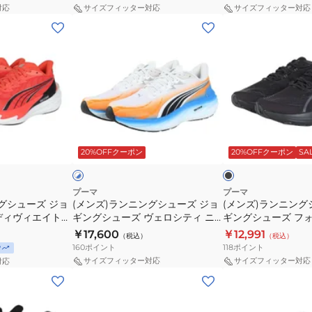
ュ
ギ
3
ューズ
5
ー
対応
サイズフィッター対応
サイズフィッター対応
ー
ン
フ
レ
(メ
(メ
ズ
グ
ラ
ッ
ン
ン
ジ
シ
ッ
ド
ズ)
ズ)
ョ
ュ
シ
31294414
ラ
ラ
ギ
ー
ュ
ス
ン
ン
ン
ズ
イ
ポ
ニ
ニ
グ
デ
エ
ー
ン
ン
ブ
ホ
シ
ィ
ロ
ツ
グ
グ
ラ
ワ
ッ
ロ
ュ
ヴ
20%OFFクーポン
20%OFFクーポン
SA
イ
ー
シ
シ
シ
ク
ー
ー
ィ
1142909
ュ
ュ
ュ
ズ
エ
ス
ー
ー
ー
プーマ
プーマ
パ
イ
グシューズ ジョ
ポ
(メンズ)ランニングシューズ ジョ
ズ
(メンズ)ランニング
ズ
ズ
ディヴィエイト
ギングシューズ ヴェロシティ ニ
ギングシューズ フ
ル
ト
ー
ト
ジ
ジ
1212313 スポー
トロ 4 駅伝 ホワイト ブルー
ニトロ 2 ワイド 3110
￥17,600
￥12,991
ス
ニ
ツ
（税込）
レ
（税込）
ョ
ョ
31342401 スニーカー
160
ポイント
118
ポイント
P
プ
ト
シ
ー
ギ
ギ
サイズフィッター対応
サイズフィッター対応
対応
ロ
ロ
ュ
ニ
ン
ン
(メ
(メ
ブ
4
ー
ン
グ
グ
ン
ン
ラ
ブ
ズ
グ
シ
シ
ズ)
ズ)