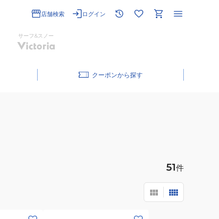
店舗検索
ログイン
サーフ&スノー
クーポン
51
件
(メ