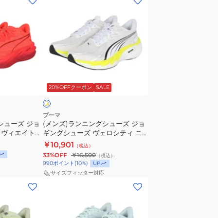
ン
ズ)
ラ
ン
ニ
ン
ホ
グ
ワ
20%OFFクーポン
SALE
シ
ュ
ー
プーマ
シューズ ジョ
(メンズ)ランニングシューズ ジョ
ズ
ィヴィエイト
ギングシューズ ヴェロシティ ニ
ジ
31390410
トロ 4 AP ホワイト イエロー
￥10,901
（税込）
ョ
31263509
33%OFF
￥16,500
（税込）
ギ
990
ポイント
(
10
%)
UP
ン
サイズフィッター対応
(レ
グ
デ
シ
ィ
ュ
ー