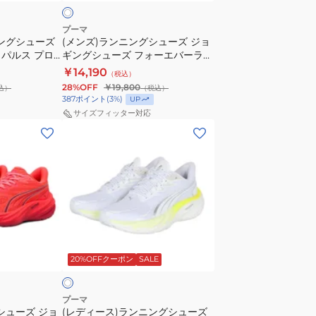
ュ
エ
ニ
ー
イ
ー
プーマ
ニングシューズ
(メンズ)ランニングシューズ ジョ
ズ
ト
カ
パルス プロ
ギングシューズ フォーエバーラン
ジ
ニ
ー
ニトロ 2 ホワイト 31010924 スポ
￥14,190
（税込）
ョ
ト
ーツ シューズ
28%OFF
￥19,800
込）
（税込）
ギ
ロ
387
ポイント
(
3
%)
UP
ン
3
サイズフィッター対応
(レ
グ
駅
デ
シ
伝
ィ
ュ
ホ
ー
ー
ワ
ス)
ズ
イ
ラ
フ
ト
ン
ォ
ブ
ホ
ニ
ー
ラ
ワ
20%OFFクーポン
SALE
ン
エ
ッ
グ
バ
ク
シ
ー
31342201
プーマ
シューズ ジョ
(レディース)ランニングシューズ
ュ
ラ
ス