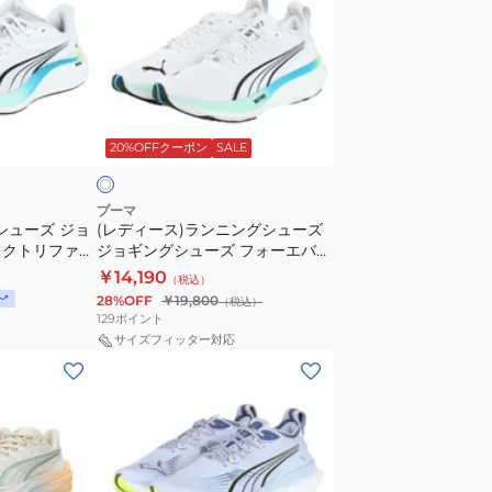
ロ
ュ
ー
2
ー
ス)
オ
ズ
ラ
フ
エ
ン
ホ
ホ
レ
ニ
ワ
ワ
ク
20%OFFクーポン
SALE
ン
イ
ト
グ
ト
リ
シ
プーマ
31047126
フ
シューズ ジョ
(レディース)ランニングシューズ
ュ
レクトリファイ
ス
ジョギングシューズ フォーエバー
ァ
ー
078911
ラン ニトロ 2 ホワイト 31047115
ポ
￥14,190
イ
（税込）
ズ
シューズ
28%OFF
￥19,800
ー
（税込）
ニ
ジ
129
ポイント
ツ
ト
ョ
サイズフィッター対応
シ
ロ
(メ
ギ
ュ
4
ン
ン
ー
31078907
ズ)
グ
ズ
ラ
シ
ン
ュ