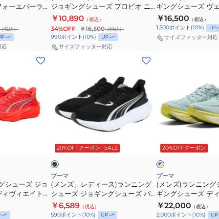
フォーエバーラン
ジョギングシューズ プロピオ ニ
ギングシューズ ヴェ
ー
ジ
ィ
31078002
ポ
ュ
31010922 スポ
トロ 3 フラッシュイエロー
トロ 5 レッド 3129
￥10,890
￥16,500
（税込）
（税込）
ズ
ョ
ニ
ー
ー
1142909 スポーツ シューズ
シューズ トレーニ
1,500
ポイント
(
10
%)
UP
34%OFF
￥16,500
（税込）
（税込）
ジ
ギ
ト
ツ
ズ
990
ポイント
(
10
%)
UP
UP
サイズフィッター対応
ョ
ン
ロ
シ
ト
対応
サイズフィッター対応
(メ
(メ
ギ
グ
4
ュ
レ
ン
ン
ン
シ
ブ
ー
ー
ズ、
ズ)
グ
ュ
ラ
ズ
ニ
レ
ラ
シ
ー
ッ
ン
デ
ン
ュ
ズ
ク
グ
ィ
ニ
ー
ヴ
ホ
ー
ン
ズ
ェ
ワ
ブ
ブ
ス)
グ
プ
ロ
イ
ラ
ル
ッ
20%OFFクーポン
SALE
20%OFFクーポン
ー
ホ
ラ
シ
ロ
シ
ト
×
ワ
ン
ュ
ピ
テ
31114101
イ
イ
エ
ト
ニ
ー
オ
ィ
ス
プーマ
プーマ
ロ
グシューズ ジョ
(メンズ、レディース)ランニング
(メンズ)ランニング
ン
ズ
ニ
ニ
ニ
ー
ディヴィエイト
シューズ ジョギングシューズ パ
ギングシューズ デ
グ
ジ
ト
ト
ー
212319
ルス プロ ブラック 31078012 ト
ニトロ 4 ブルー イ
￥6,589
￥22,000
（税込）
（税込）
シ
ョ
ロ
ロ
カ
レーニングシューズ スポーツ シ
31212308 スポー
590
ポイント
(
10
%)
2,000
ポイント
(
10
%)
P
UP
UP