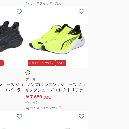
ジ
ト
サイズフィッター対応
ョ
ロ
(メ
ギ
4
ン
ン
ホ
ズ)
グ
ワ
ラ
シ
イ
ン
ュ
ト
ニ
ー
31114112
ン
イ
ズ
ス
グ
エ
フ
LE
20%OFFクーポン
SALE
ポ
シ
ォ
ー
ュ
ー
ツ
ー
プーマ
エ
シューズ ジョ
シ
(メンズ)ランニングシューズ ジョ
ズ
ォーエバーラン
ギングシューズ エレクトリファイ
バ
ュ
ジ
5001
ニトロ 4 31078907
￥7,689
ー
ー
（税込）
ョ
69
ポイント
ラ
ズ
ギ
サイズフィッター対応
ン
ン
(レ
ニ
グ
デ
ト
シ
ィ