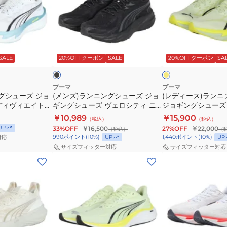
ー
ー
ン
ス)
ズ
ズ
ニ
ラ
デ
デ
ン
ン
ィ
ィ
ブ
フ
グ
ニ
ヴ
ヴ
ラ
ラ
ッ
ッ
ト
SALE
20%OFFクーポン
SALE
20%OFFクーポン
SA
シ
ン
ィ
ィ
シ
ブ
ュ
グ
エ
エ
ュ
ル
イ
ー
ー
シ
イ
イ
プーマ
プーマ
エ
グシューズ ジョ
(メンズ)ランニングシューズ ジョ
(レディース)ラン
ズ
ュ
ト
ト
ロ
ディヴィエイト
ギングシューズ ヴェロシティ ニ
ジョギングシューズ
ジ
ー
ニ
ピ
ー
トロ 4 ワイド ブラック 31206601
ト ニトロ 4 フラ
￥10,989
￥15,900
（税込）
（税込）
ョ
ズ
ト
ュ
スポーツ シューズ
31212404 スポー
UP
33%OFF
￥16,500
27%OFF
￥22,000
（税込）
（
ギ
ジ
ロ
ア
990
ポイント
(
10
%)
1,440
ポイント
(
10
%)
UP
UP
対応
ン
ョ
4
ニ
サイズフィッター対応
サイズフィッター対応
(メ
(メ
グ
ギ
フ
ト
ン
ン
シ
ン
ラ
ロ
ズ)
ズ)
ュ
グ
ッ
レ
ラ
ラ
ー
シ
シ
ッ
ン
ン
ズ
ュ
ュ
ド
ニ
ニ
ヴ
ー
イ
31390410