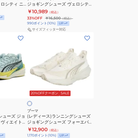
ロシティ ニ
ジョギングシューズ ヴェロシティ
ー
ン
ニ
4414 スポーツ
ニトロ 4 ホワイト 31114112 スポー
￥10,989
（税込）
ズ
ニ
ー
ング
ツ シューズ
33%OFF
￥16,500
（税込）
ジ
ト
カ
990
ポイント
(
10
%)
UP
ョ
ロ
ー
サイズフィッター対応
(レ
ギ
2
デ
ン
ホ
ィ
グ
ワ
ー
シ
イ
ス)
ュ
ト
ラ
ー
31010924
ン
ズ
ス
オ
ニ
ヴ
ポ
フ
20%OFFクーポン
SALE
ン
ェ
ー
グ
ロ
ツ
シ
シ
シ
プーマ
シューズ ジョ
(レディース)ランニングシューズ
ュ
テ
ュ
ィヴィエイト
ジョギングシューズ フォーエバー
ー
ィ
ー
エロー
ラン ニトロ 2 オフホワイト
￥12,900
（税込）
ズ
ニ
ズ
ツ シューズ
31047126 スポーツ シューズ
1,170
ポイント
(
10
%)
UP