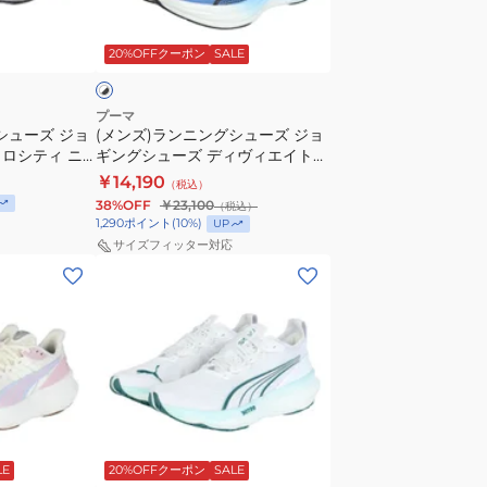
ン
ズ
ロ
ホ
グ
ヴ
ー
ワ
20%OFFクーポン
SALE
シ
ェ
31263509
ュ
ロ
ー
シ
プーマ
シューズ ジョ
(メンズ)ランニングシューズ ジョ
ズ
テ
ロシティ ニ
ギングシューズ ディヴィエイト
ジ
ィ
 31294405
ニトロ 3 駅伝 ホワイト ブラック
￥14,190
（税込）
ョ
ニ
トレーニング
31342201 スニーカー
38%OFF
￥23,100
（税込）
ギ
ト
1,290
ポイント
(
10
%)
UP
ン
ロ
サイズフィッター対応
(メ
グ
4
ン
シ
ラ
ズ)
ュ
イ
ラ
ー
ト
ン
ズ
ブ
ニ
デ
ル
ン
ィ
ー
ホ
グ
ヴ
31114107
ワ
LE
20%OFFクーポン
SALE
シ
ィ
ス