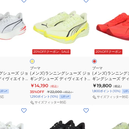
ン
ン
ズ)
ズ)
ラ
ラ
ン
ン
ニ
ニ
ン
ン
フ
レ
グ
グ
ラ
ッ
ッ
ド
20%OFFクーポン
SALE
20%OFFクーポン
イ
シ
シ
ト
ュ
ュ
×
イ
ー
ー
プーマ
プーマ
エ
グシューズ ジョ
(メンズ)ランニングシューズ ジョ
(メンズ)ランニング
ズ
ズ
ロ
ディヴィエイト
ギングシューズ ディヴィエイト
ギングシューズ デ
ジ
ジ
ー
ワイト レッド
ニトロ 4 フラッシュイエロー
ピュア ニトロ レッド 
￥14,190
￥19,800
（税込）
（税込）
ョ
ョ
31212304 スポーツ シューズ
1,800
ポイント
(
10
%)
UP
UP
35%OFF
￥22,000
（税込）
ギ
ギ
1,290
ポイント
(
10
%)
UP
対応
サイズフィッター対応
ン
ン
サイズフィッター対応
(メ
(レ
グ
グ
ン
デ
シ
シ
ズ)
ィ
ュ
ュ
ラ
ー