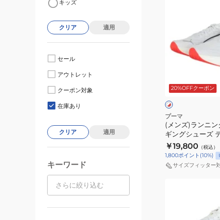
キッズ
ン
ズ)
クリア
適用
ラ
ン
ニ
セール
ン
ホ
アウトレット
グ
ワ
20%OFFクーポン
イ
シ
クーポン対象
シ
ト
ュ
ュ
×
在庫あり
イ
レ
ー
プーマ
エ
ッ
(メンズ)ランニン
ズ
ロ
ド
クリア
適用
ギングシューズ 
ジ
ー
ピュア ニトロ ホ
￥19,800
（税込）
ョ
31390406
1,800
ポイント
(
10
%)
ギ
キーワード
サイズフィッター
ン
(メ
グ
ン
シ
ズ)
ュ
ラ