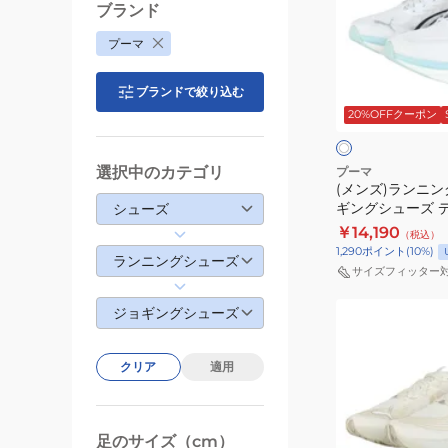
ー
ブランド
ン
ズ
プーマ
ニ
デ
ン
ィ
ホ
ブランドで絞り込む
グ
ヴ
ワ
20%OFFクーポン
イ
シ
ィ
ク
ト
ュ
エ
ー
イ
選択中のカテゴリ
プーマ
(メンズ)ランニン
ズ
ト
ギングシューズ 
シューズ
ジ
ピ
ニトロ 4 ホワイト 31212309 スポ
￥14,190
（税込）
ョ
ュ
ーツ シューズ
1,290
ポイント
(
10
%)
ランニングシューズ
ギ
ア
サイズフィッター
ン
ニ
(メ
グ
ジョギングシューズ
ト
ン
シ
ロ
ズ)
ュ
ホ
クリア
適用
ラ
ー
ワ
ン
ズ
イ
ニ
デ
ト
足のサイズ（cm）