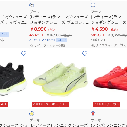
ワ
ト
グ
グ
リ
テ
ー
ロ
イ
ト
シ
シ
フ
ィ
ツ
ー
プーマ
プーマ
ンニングシューズ
(レディース)ランニングシューズ
(レディース)ラン
ュ
ュ
ァ
ニ
シ
31212404
ズ ディヴィエイ
ジョギングシューズ ヴェロシティ
ジョギングシューズ 
ー
ー
イ
ト
ュ
ス
 ホワイト レッド
ニトロ 4 ブラック ホワイト
31078002
￥8,990
￥4,590
（税込）
（税込）
ズ
ズ
ニ
ロ
ー
ポ
31114101 スニーカー
UP
45%OFF
￥16,500
50%OFF
￥9,350
（税込）
（税
ジ
ジ
ト
5
ズ
ー
41
ポイント
810
ポイント
(
10
%)
UP
対応
ョ
ョ
ロ
ホ
ツ
サイズフィッター対応
サイズフィッター対応
(レ
(メ
ギ
ギ
4
ワ
シ
デ
ン
ン
ン
フ
イ
ュ
ィ
ズ)
グ
グ
ラ
ト
ー
ー
ラ
シ
シ
ッ
レ
ズ
ス)
ン
ュ
ュ
シ
ッ
ラ
ニ
ー
ー
ュ
ド
ン
ン
ズ
ズ
イ
31294405
フ
レ
ニ
グ
ヴ
パ
エ
ス
ラ
ッ
ッ
ド
SALE
20%OFFクーポン
SALE
20%OFFクーポン
イ
ン
シ
ェ
ル
ロ
ポ
ト
グ
ュ
ロ
ス
ー
ー
シ
ー
シ
プ
31078918
ツ
プーマ
プーマ
グシューズ ジョ
(レディース)ランニングシューズ
(メンズ)ランニング
ュ
ズ
テ
ロ
ス
シ