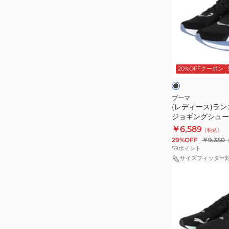
ッ
ュ
ー
ド
ー
ス)
31212319
ズ
ラ
デ
ン
ブ
ィ
ニ
ラ
ッ
ヴ
20%OFFクーポン
ン
ク
ク
ィ
グ
エ
シ
プーマ
イ
(レディース)ラ
ュ
ジョギングシュー
ト
ー
31078004
￥6,589
ニ
（税込）
ズ
29%OFF
￥9,350
ト
ジ
59
ポイント
ロ
ョ
サイズフィッター
4
(メ
ギ
レ
ン
ン
ッ
ズ)
グ
ド
ラ
シ
31212313
ン
ュ
ス