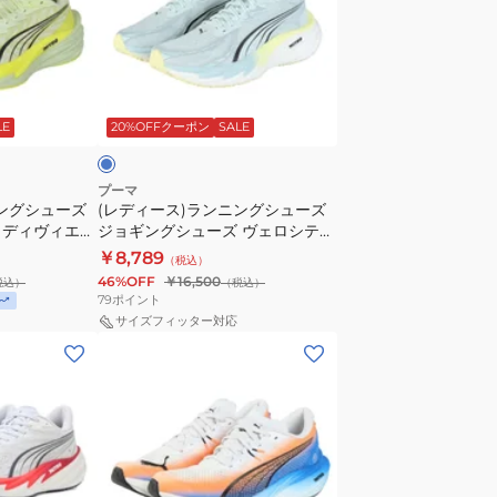
ー
ス)
ズ
ラ
ヴ
ン
ェ
ラ
ニ
ロ
イ
LE
20%OFFクーポン
SALE
ン
シ
グ
テ
シ
ィ
プーマ
ニングシューズ
(レディース)ランニングシューズ
ュ
ニ
 ディヴィエイ
ジョギングシューズ ヴェロシティ
ー
ト
ッシュイエロー
ニトロ 4 ライトブルー 31114107
￥8,789
（税込）
ズ
ロ
ツ シューズ
スニーカー
46%OFF
￥16,500
税込）
（税込）
ジ
4
79
ポイント
ョ
AP
サイズフィッター対応
(メ
ギ
ホ
ン
ン
ワ
ズ)
グ
イ
ラ
シ
ト
ン
ュ
イ
ニ
ー
エ