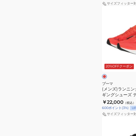
ギ
ト
サイズフィッター
ン
ロ
(メ
グ
2
ン
シ
ブ
ズ)
ュ
ラ
ラ
ー
ッ
ン
ズ
ク
ニ
デ
31010922
ン
レ
ィ
ス
グ
ッ
ド
ヴ
20%OFFクーポン
ポ
シ
ト
ィ
ー
ュ
×
エ
ツ
ブ
ー
プーマ
ル
イ
シ
(メンズ)ランニン
ズ
ー
ギングシューズ 
ト
ュ
ジ
ニトロ 4 レッド 3
￥22,000
ニ
ー
（税込）
ョ
ツ シューズ
600
ポイント
(
3
%)
U
ト
ズ
ギ
サイズフィッター
ロ
ン
(レ
4
グ
デ
レ
シ
ィ