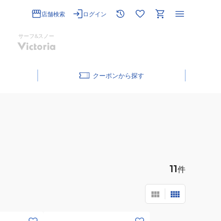
店舗検索
ログイン
サーフ&スノー
クーポン
11
件
(メ