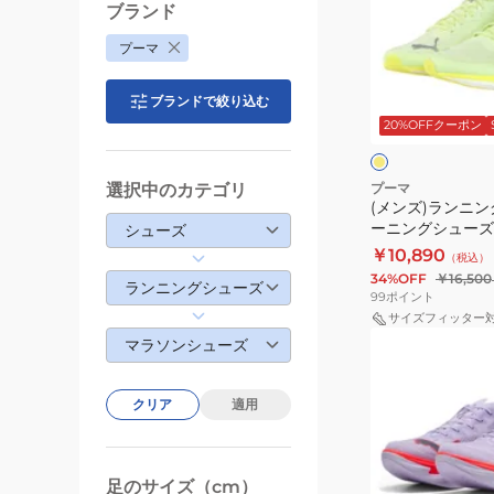
ー
ブランド
ン
ニ
プーマ
ニ
ン
ン
グ
フ
ブランドで絞り込む
グ
シ
ラ
ッ
20%OFFクーポン
シ
ュ
シ
ト
ュ
ー
ュ
イ
ー
ズ
選択中のカテゴリ
プーマ
エ
(メンズ)ランニン
ズ
部
ロ
ーニングシューズ
シューズ
ト
ー
活
ニトロ 311428
￥10,890
（税込）
レ
リ
ズ
34%OFF
￥16,500
ランニングシューズ
ー
デ
99
ポイント
ニ
ィ
サイズフィッター
(メ
ン
マラソンシューズ
ー
ン
グ
ム
ズ)
シ
プ
クリア
適用
ラ
ュ
ロ
ン
ー
レ
ニ
ズ
ー
足のサイズ（cm）