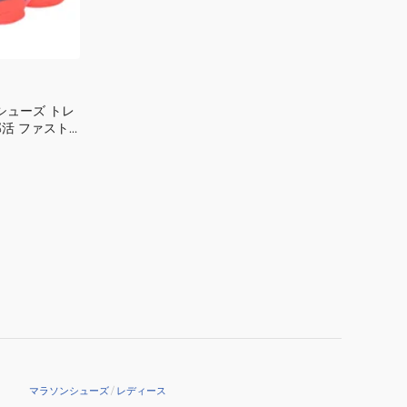
部
ー
活
カ
プ
ー
ロ
ピ
シューズ トレ
オ
活 ファスト
ニ
ト 3 パープ
ト
ポーツ トレーニン
ロ
駅
伝
ホ
ワ
イ
ト
31342601
ス
ニ
マラソンシューズ
/
レディース
ー