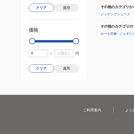
ィ
その他のカテゴリか
クリア
適用
ヴ
ジョギングシューズ
ィ
エ
その他のカテゴリの
価格
99000
0
イ
セール対象
/
ジョギン
ト
ニ
～
円
ト
ロ
エ
クリア
適用
リ
ー
ト
4
パ
ご利用案内
よく
ー
プ
ル
31212708