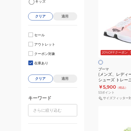
キッズ
ン
ズ、
クリア
適用
レ
デ
ィ
セール
ー
ホ
アウトレット
ス)
ワ
20%OFFクーポン
イ
ラ
クーポン対象
ト
ト
ン
×
在庫あり
オ
ニ
プーマ
レ
(メンズ、レディ
ン
ン
クリア
適用
シューズ トレー
グ
ジ
部活 リディーム 
￥5,900
（税込）
シ
37944217
53
ポイント
ュ
キーワード
サイズフィッター
ー
(メ
ズ
ン
ト
ズ)
レ
ラ