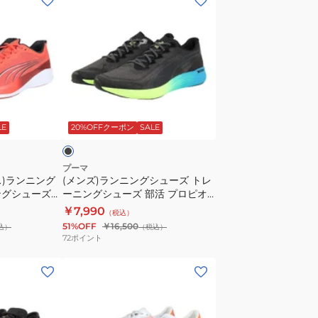
ン
ズ)
ラ
ン
ニ
ン
ブ
グ
ラ
LE
20%OFFクーポン
SALE
シ
ュ
ー
プーマ
ス)ランニング
(メンズ)ランニングシューズ トレ
ズ
ングシューズ
ーニングシューズ 部活 プロピオ
ト
ロ レーサー レ
ニトロ ブラック 31142808 スニー
￥7,990
（税込）
レ
スポーツ シュー
カー
51%OFF
￥16,500
込）
（税込）
ー
72
ポイント
ニ
(メ
ン
ン
グ
ズ)
シ
ラ