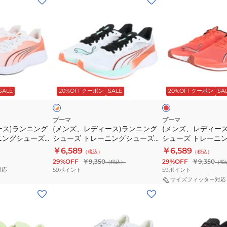
ン
ン
ズ、
ズ、
レ
レ
デ
デ
ィ
ィ
ー
ー
レ
ホ
ス)
ス)
ッ
ワ
ド
ッ
SALE
20%OFFクーポン
SALE
20%OFFクーポン
SA
イ
ラ
ラ
ク
ン
ン
ニ
ニ
プーマ
プーマ
ース)ランニング
(メンズ、レディース)ランニング
(メンズ、レディー
ン
ン
ニングシューズ
シューズ トレーニングシューズ
シューズ トレーニ
グ
グ
プロ レーサー
部活 リディーム プロ レーサー ホ
部活 リディーム プ
￥6,589
￥6,589
（税込）
（税込）
シ
シ
ワイト オレンジ 37944219 スニ
ッド 37944222 
29%OFF
￥9,350
29%OFF
￥9,350
（税込）
（税
ュ
ュ
ーカー
ズ
59
ポイント
59
ポイント
対応
ー
ー
サイズフィッター対応
(メ
(メ
ズ
ズ
ン
ン
ト
ト
ズ)
ズ)
レ
レ
ラ
ラ