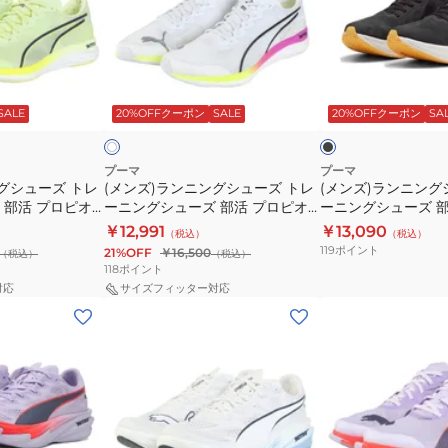
ー
ー
ン
ン
ニ
ニ
ニ
ニ
ン
ン
ン
ン
グ
グ
ブ
ホ
グ
グ
シ
シ
ラ
ワ
ッ
SALE
20%OFFクーポン
SALE
20%OFFクーポン
SA
イ
イ
シ
シ
ュ
ュ
ク
ト
ュ
ュ
ー
ー
ー
ー
ズ
ズ
プーマ
プーマ
グシューズ トレ
(メンズ)ランニングシューズ トレ
(メンズ)ランニング
ズ
ズ
部
部
 部活 プロピオ
ーニングシューズ 部活 プロピオ
ーニングシューズ 部
ト
ト
活
活
09 スポーツ シュー
ニトロ 31142804
エイト ニトロ エリー
￥12,991
￥13,090
（税込）
（税込）
レ
レ
リ
リ
30969501
119
ポイント
21%OFF
￥16,500
（税込）
（税込）
ー
ー
デ
デ
118
ポイント
ニ
ニ
ィ
ィ
対応
サイズフィッター対応
(メ
(メ
ン
ン
ー
ー
ン
ン
グ
グ
ム
ム
ズ)
ズ)
シ
シ
プ
プ
ラ
ラ
ュ
ュ
ロ
ロ
ン
ン
ー
ー
レ
レ
ニ
ニ
ズ
ズ
ー
ー