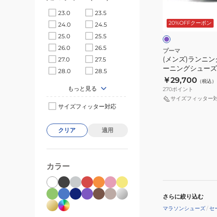
ン
部
サ
パ
23.0
23.5
グ
活
ー
ー
プ
20%OFFクーポン
24.0
24.5
シ
プ
37944217
ル
ト
25.0
25.5
ュ
ロ
26.0
26.5
ー
ピ
プーマ
(メンズ)ランニン
27.0
27.5
ズ
オ
ーニングシューズ
28.0
28.5
ト
ニ
エイト ニトロ エ
￥29,700
（税込）
レ
ト
ル 31212708 
もっと見る
270
ポイント
ー
グ
ロ
サイズフィッター
ニ
サイズフィッター対応
31142809
ン
ス
グ
クリア
適用
ポ
シ
ー
ュ
ツ
ー
カラー
シ
ズ
ュ
部
ー
さらに絞り込む
活
ズ
マラソンシューズ
/
セ
デ