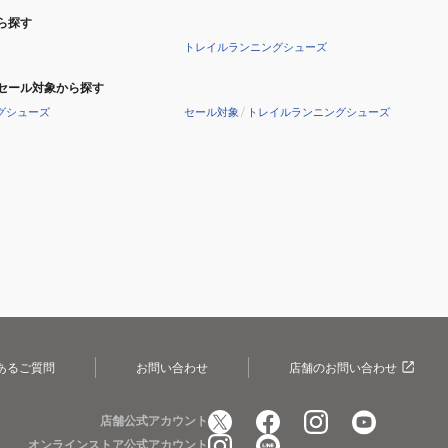
ィ
ァ
ら探す
ヴ
ス
トレイルランニングシューズ
ィ
ト
エ
ア
セール対象から探す
イ
ー
グシューズ
セール対象
/
トレイルランニングシューズ
ト
ル
ニ
ニ
ト
ト
ロ
ロ
エ
エ
リ
リ
ー
ー
ト
ト
4
3
ホ
パ
あるご質問
お問い合わせ
店舗のお問い合わせ
ワ
ー
イ
プ
ト
ル
店舗公式アカウント
31212709
31206012
オンラインストア公式アカウント