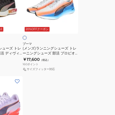
ュ
ン
ー
ニ
ズ
ン
部
ホ
グ
活
ワ
LE
20%OFFクーポン
シ
プ
ュ
ロ
ー
ピ
プーマ
シューズ トレ
(メンズ)ランニングシューズ トレ
ズ
オ
活 ディヴィ
ーニングシューズ 部活 プロピオ
ト
ニ
ト 2 FF
ニトロ 駅伝 ホワイト 31342601
￥17,600
（税込）
レ
ト
スニーカー
160
ポイント
ー
ロ
サイズフィッター対応
ニ
ブ
ン
ラ
グ
ッ
シ
ク
ュ
31142808
ー
ス
ズ
ニ