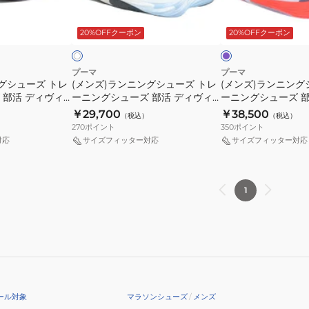
ン
ン
部
部
サ
サ
パ
ホ
グ
グ
活
活
ー
ワ
ー
ー
プ
20%OFFクーポン
20%OFFクーポン
イ
シ
シ
プ
デ
ホ
レ
ル
ュ
ュ
ロ
ィ
ワ
ッ
ー
ー
ピ
ヴ
イ
ド
プーマ
プーマ
グシューズ トレ
(メンズ)ランニングシューズ トレ
(メンズ)ランニング
ズ
ズ
オ
ィ
ト
37944222
 部活 ディヴィ
ーニングシューズ 部活 ディヴィ
ーニングシューズ 部
ト
ト
ニ
エ
オ
ス
リート 4 パープ
エイト ニトロ エリート 4 ホワイ
アール ニトロ エリー
￥29,700
￥38,500
（税込）
（税込）
レ
レ
ト
イ
レ
ポ
スポーツ トレーニン
ト 31212709
ル 31206012 ス
270
ポイント
350
ポイント
ー
ー
グ
ロ
ト
ン
ー
対応
サイズフィッター対応
サイズフィッター対応
ニ
ニ
31142804
ニ
ジ
ツ
ン
ン
ト
37944219
シ
グ
グ
ロ
ス
ュ
1
シ
シ
エ
ニ
ー
ュ
ュ
リ
ー
ズ
ー
ー
ー
カ
ズ
ズ
ト
ー
部
部
2
活
活
FF
ール対象
マラソンシューズ
/
メンズ
デ
フ
30969501