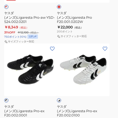
シ
ュ
ヤスダ
ヤスダ
ー
(メンズ)Ligaresta Pro-aw YSD-
(メンズ)Ligaresta Pro
S24.002.0201
F20.001.0202W
ズ
￥8,349
￥22,000
（税込）
（税込）
リ
200
ポイント
31%OFF
￥12,100
（税込）
ガ
サイズフィッター対応
UP
750
ポイント
(
10
%)
サイズフィッター対応
レ
(メ
(メ
ス
ン
ン
タ
ズ)Ligaresta
ズ)Ligaresta
Pro-
Pro-
Pro-
ex2
ex
ex
S24.001
F20.002.0001
F20.002.0100
ホ
ワ
イ
ト
×
ブ
ヤスダ
ヤスダ
ラ
(メンズ)Ligaresta Pro-ex
(メンズ)Ligaresta Pro-ex
ッ
F20.002.0001
F20.002.0100