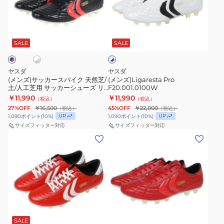
ッ
F20.001.0100W
カ
ホ
ホ
ー
ワ
ス
SALE
SALE
イ
ト
パ
×
イ
ブ
ヤスダ
ヤスダ
ク
ラ
(メンズ)サッカースパイク 天然芝/
(メンズ)Ligaresta Pro
ッ
土/人工芝用 サッカーシューズ リ
F20.001.0100W
天
ク
ガレスタ Pro-ex2 S24.001
￥11,990
￥11,990
（税込）
（税込）
然
27%OFF
￥16,500
45%OFF
￥22,000
（税込）
（税込）
芝/
UP
UP
1,090
ポイント
(
10
%)
1,090
ポイント
(
10
%)
土/
サイズフィッター対応
サイズフィッター対応
(メ
(メ
人
ン
ン
工
ズ)Ligaresta
ズ)Ligaresta
芝
Pro-
Pro
用
aw
F20.001.0202W
サ
YSD-
ッ
レ
S24.002.0201
カ
ッ
ド
SALE
ー