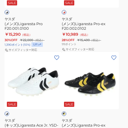
SALE
SALE
イ
ト
×
レ
ヤスダ
ヤスダ
ッ
(メンズ)Ligaresta Pro
(メンズ)Ligaresta Pro-ex
ド
F20.001.0100
F20.002.0102
￥15,290
￥10,989
（税込）
（税込）
30%OFF
￥22,000
28%OFF
￥15,400
（税込）
（税込）
99
ポイント
UP
1,390
ポイント
(
10
%)
サイズフィッター対応
サイズフィッター対応
(キ
(メ
ッ
ン
ズ)Ligaresta
ズ)Ligaresta
Ace
Pro-
Jr.
ex
YSD-
F20.002.0003
ブ
S25JR-
ラ
001
SALE
SALE
ッ
ク
WHT
×
イ
ヤスダ
ヤスダ
エ
(キッズ)Ligaresta Ace Jr. YSD-
(メンズ)Ligaresta Pro-ex