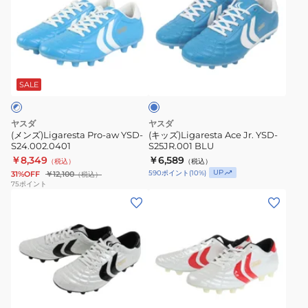
ズ)Ligaresta
ズ)Ligaresta
Pro-
Ace
aw
Jr.
YSD-
YSD-
ブ
S24.002.0401
S25JR.001
ル
BLU
ー
SALE
ヤスダ
ヤスダ
(メンズ)Ligaresta Pro-aw YSD-
(キッズ)Ligaresta Ace Jr. YSD-
S24.002.0401
S25JR.001 BLU
￥8,349
￥6,589
（税込）
（税込）
UP
590
ポイント
(
10
%)
31%OFF
￥12,100
（税込）
75
ポイント
(メ
(メ
ン
ン
ズ)Ligaresta
ズ)Ligaresta
Pro
Pro-
F20.001.0100
ex
F20.002.0102
ホ
ワ