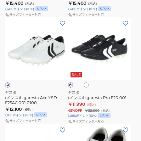
ク
￥15,400
￥15,400
（税込）
（税込）
UP
UP
1,400
ポイント
(
10
%)
1,400
ポイント
(
10
%)
サイズフィッター対応
サイズフィッター対応
(メ
(メ
ン
ン
ズ)Ligaresta
ズ)Ligaresta
Ace
Pro
YSD-
F20.001
F25AC.001.0100
ホ
ブ
ワ
ラ
イ
SALE
ッ
ト
ク
×
ホ
ヤスダ
ヤスダ
ワ
(メンズ)Ligaresta Ace YSD-
(メンズ)Ligaresta Pro F20.001
イ
F25AC.001.0100
￥11,990
（税込）
ト
￥12,100
（税込）
45%OFF
￥22,000
（税込）
UP
1,100
ポイント
(
10
%)
UP
1,090
ポイント
(
10
%)
サイズフィッター対応
サイズフィッター対応
(キ
(キ
ッ
ッ