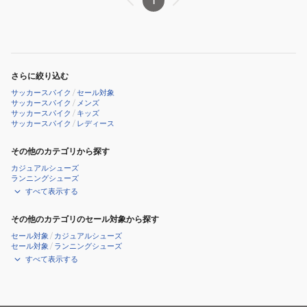
1
Ligaresta
Ligaresta
Pro-
Pro-
ex
aw
YSD-
YSD-
F20.002.0106
S24.002.0106
さらに絞り込む
サッカースパイク
/
セール対象
サッカースパイク
/
メンズ
サッカースパイク
/
キッズ
サッカースパイク
/
レディース
その他のカテゴリから探す
カジュアルシューズ
ランニングシューズ
すべて表示する
その他のカテゴリのセール対象から探す
セール対象
/
カジュアルシューズ
セール対象
/
ランニングシューズ
すべて表示する