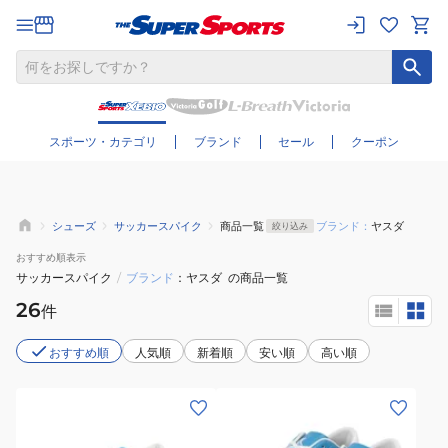
さらに絞り込む
スポーツ・カテゴリ
ブランド
セール
クーポン
シューズ
サッカースパイク
商品一覧
ブランド：
ヤスダ
絞り込み
おすすめ
順表示
サッカースパイク
/
ブランド
ヤスダ
の商品一覧
26
件
おすすめ順
人気順
新着順
安い順
高い順
(メ
(キ
ン
ッ