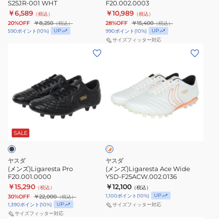
ロ
S25JR-001 WHT
F20.002.0003
ー
￥6,589
￥10,989
（税込）
（税込）
20%OFF
￥8,250
28%OFF
￥15,400
（税込）
（税込）
UP
UP
590
ポイント
(
10
%)
990
ポイント
(
10
%)
サイズフィッター対応
(メ
(メ
ン
ン
ズ)Ligaresta
ズ)Ligaresta
Pro
Ace
F20.001.0000
Wide
YSD-
ホ
F25ACW.002.0136
ワ
SALE
イ
ト
×
オ
ヤスダ
ヤスダ
レ
(メンズ)Ligaresta Pro
(メンズ)Ligaresta Ace Wide
ン
F20.001.0000
YSD-F25ACW.002.0136
ジ
￥15,290
￥12,100
（税込）
（税込）
UP
1,100
ポイント
(
10
%)
30%OFF
￥22,000
（税込）
UP
1,390
ポイント
(
10
%)
サイズフィッター対応
サイズフィッター対応