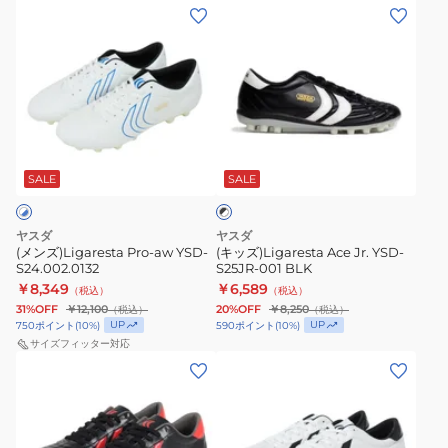
(メ
(キ
ン
ッ
ズ)Ligaresta
ズ)Ligaresta
Pro-
Ace
aw
Jr.
YSD-
YSD-
ブ
S24.002.0132
S25JR-
ラ
001
SALE
SALE
ッ
ク
BLK
×
ホ
ヤスダ
ヤスダ
ワ
(メンズ)Ligaresta Pro-aw YSD-
(キッズ)Ligaresta Ace Jr. YSD-
イ
S24.002.0132
S25JR-001 BLK
ト
￥8,349
￥6,589
（税込）
（税込）
31%OFF
￥12,100
20%OFF
￥8,250
（税込）
（税込）
UP
UP
750
ポイント
(
10
%)
590
ポイント
(
10
%)
サイズフィッター対応
(メ
(メ
ン
ン
ズ)
ズ)Ligaresta
サ
Pro