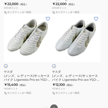
ド
F20.001.0106
￥22,000
￥22,000
（税込）
（税込）
ス
200
ポイント
200
ポイント
パ
サイズフィッター対応
サイズフィッター対応
(メ
(メ
イ
ン
ン
ク
ズ、
ズ、
Ligaresta
レ
レ
Pro
デ
デ
YSD-
ィ
ィ
F20.001.0106
ホ
ー
ー
ワ
ス)
ス)
イ
ト
サ
サ
×
ッ
ッ
ゴ
ヤスダ
ヤスダ
カ
カ
ー
(メンズ、レディース)サッカース
(メンズ、レディース)サッカース
ル
パイク Ligaresta Pro-ex YSD-
パイク Ligaresta Pro-aw YSD-
ー
ー
ド
F20.002.0106
S24.002.0106
￥15,400
￥12,100
（税込）
（税込）
ス
ス
140
ポイント
110
ポイント
パ
パ
サイズフィッター対応
サイズフィッター対応
イ
イ
ク
ク