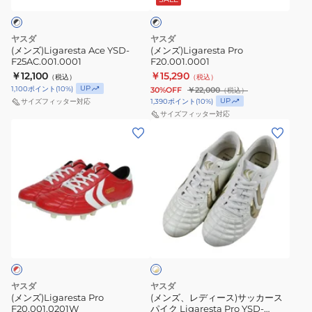
ッ
ク
×
ホ
ヤスダ
ヤスダ
ワ
(メンズ)Ligaresta Ace YSD-
(メンズ)Ligaresta Pro
イ
F25AC.001.0001
F20.001.0001
ト
￥12,100
￥15,290
（税込）
（税込）
UP
1,100
ポイント
(
10
%)
30%OFF
￥22,000
（税込）
UP
1,390
ポイント
(
10
%)
サイズフィッター対応
サイズフィッター対応
(メ
(メ
ン
ン
ズ)Ligaresta
ズ、
Pro
レ
F20.001.0201W
デ
ィ
ホ
ー
ワ
ス)
イ
ト
サ
×
ッ
ゴ
ヤスダ
ヤスダ
カ
ー
(メンズ)Ligaresta Pro
(メンズ、レディース)サッカース
ル
F20.001.0201W
パイク Ligaresta Pro YSD-
ー