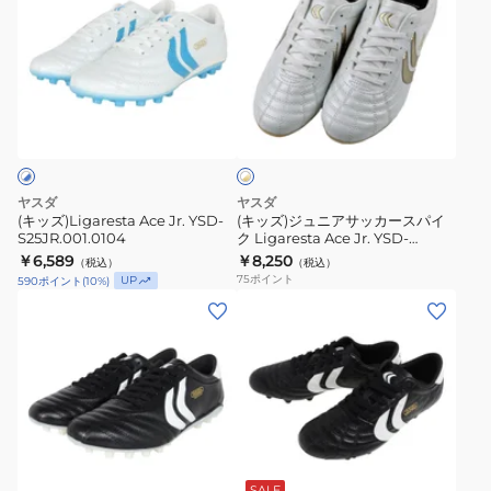
ズ)Ligaresta
ズ)
Ace
ジ
Jr.
ュ
YSD-
ニ
ホ
S25JR.001.0104
ア
ワ
サ
イ
ト
ッ
×
カ
ゴ
ヤスダ
ヤスダ
ー
ー
(キッズ)Ligaresta Ace Jr. YSD-
(キッズ)ジュニアサッカースパイ
ル
S25JR.001.0104
ク Ligaresta Ace Jr. YSD-
ス
ド
S25JR.001.0106
￥6,589
￥8,250
（税込）
（税込）
パ
75
ポイント
UP
590
ポイント
(
10
%)
イ
(メ
(メ
ク
ン
ン
Ligaresta
ズ)Ligaresta
ズ)Ligaresta
Ace
Ace
Pro
Jr.
YSD-
F20.001.0001
YSD-
F25AC.001.0001
S25JR.001.0106
ブ
ラ
SALE