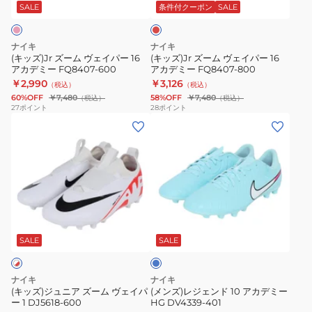
ェ
ェ
ド
SALE
条件付クーポン
SALE
イ
イ
パ
パ
ナイキ
ナイキ
ー
ー
(キッズ)Jr ズーム ヴェイパー 16
(キッズ)Jr ズーム ヴェイパー 16
アカデミー FQ8407-600
アカデミー FQ8407-800
16
16
￥2,990
￥3,126
（税込）
（税込）
ア
ア
60%OFF
￥7,480
58%OFF
￥7,480
（税込）
（税込）
カ
カ
27
ポイント
28
ポイント
(キ
(メ
デ
デ
ッ
ン
ミ
ミ
ズ)
ズ)
ー
ー
ジ
レ
FQ8407-
FQ8407-
ュ
ジ
600
800
ニ
ェ
ラ
ア
ン
イ
ズ
ド
ト
SALE
SALE
ブ
ー
10
ル
ム
ア
ー
ナイキ
ナイキ
ヴ
カ
(キッズ)ジュニア ズーム ヴェイパ
(メンズ)レジェンド 10 アカデミー
ー 1 DJ5618-600
HG DV4339-401
ェ
デ