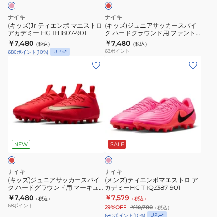
マ
ッ
用
エ
カ
テ
ナイキ
ナイキ
ス
ー
(キッズ)Jr ティエンポ マエストロ
(キッズ)ジュニアサッカースパイ
ィ
アカデミー HG IH1807-901
ク ハードグラウンド用 ファント
ト
ス
エ
ム 6 LOW アカデミー HQ2046-
￥7,480
￥7,480
（税込）
（税込）
ロ
パ
600
ン
68
ポイント
UP
680
ポイント
(
10
%)
ア
イ
(キ
ポ
(メ
カ
ク
ッ
マ
ン
デ
ハ
ズ)
エ
ズ)
ミ
ー
ジ
ス
テ
ー
ド
ュ
ト
ィ
HG
グ
ニ
ロ
エ
IH1807-
ラ
フ
ア
ア
ン
ラ
901
ウ
サ
カ
ポ
ッ
NEW
SALE
ン
シ
ッ
デ
マ
ュ
ド
カ
ミ
エ
ピ
ナイキ
ナイキ
用
ン
ー
ー
ス
(キッズ)ジュニアサッカースパイ
(メンズ)ティエンポマエストロ ア
ク
フ
ク ハードグラウンド用 マーキュ
カデミーHG T IQ2387-901
ス
HG
ト
リアル ヴェイパー 17 アカデミー
￥7,480
ァ
￥7,579
（税込）
（税込）
パ
IB5036-
ロ
HG IO1194-600
68
ポイント
29%OFF
￥10,780
（税込）
ン
イ
100
ア
UP
680
ポイント
(
10
%)