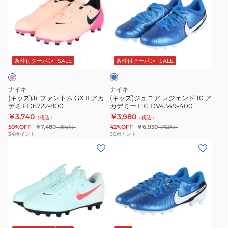
フ
ジ
ァ
ュ
ン
ニ
ブ
ト
ア
ル
ム
レ
ー
条件付クーポン
SALE
条件付クーポン
SALE
GX
ジ
II
ェ
ナイキ
ナイキ
ア
ン
(キッズ)Jr ファントム GX II アカ
(キッズ)ジュニア レジェンド 10 ア
デミ FD6722-800
カデミー HG DV4349-400
カ
ド
￥3,740
￥3,980
（税込）
（税込）
デ
10
50%OFF
￥7,480
42%OFF
￥6,930
（税込）
（税込）
ミ
ア
34
ポイント
36
ポイント
(キ
(メ
FD6722-
カ
ッ
ン
800
デ
ズ)Jr
ズ)
ミ
フ
レ
ー
ァ
ジ
HG
ン
ェ
DV4349-
ブ
ト
ン
400
ル