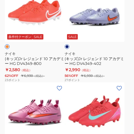
ズ)Jr
ズ)Jr
レ
レ
ジ
ジ
ェ
ェ
ブ
ン
ン
ル
ド
ド
ー
条件付クーポン
SALE
SALE
グ
10
10
レ
ア
ア
ー
ナイキ
ナイキ
カ
カ
(キッズ)Jr レジェンド 10 アカデミ
(キッズ)Jr レジェンド 10 アカデミ
ー HG DV4349-800
ー HG DV4349-402
デ
デ
￥2,580
￥2,990
（税込）
（税込）
ミ
ミ
62%OFF
￥6,930
56%OFF
￥6,930
（税込）
（税込）
ー
ー
23
ポイント
27
ポイント
(キ
(キ
HG
HG
ッ
ッ
DV4349-
DV4349-
ズ)Jr
ズ)Jr
800
402
ズ
ズ
ー
ー
ム
ム
レ
ヴ
ヴ
ッ