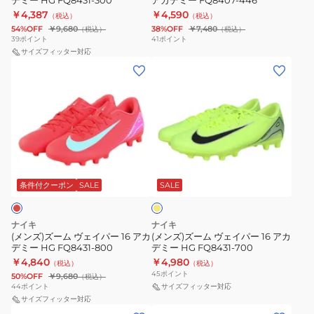
デミー HG FQ8431-300
アカデミー FQ8407-446
16
16
￥4,387
￥4,590
（税込）
（税込）
ア
ア
54%OFF
￥9,680
38%OFF
￥7,480
（税込）
（税込）
カ
カ
39
ポイント
41
ポイント
デ
サイズフィッター対応
デ
(メ
(メ
ミ
ミ
ン
ン
ー
ー
ズ)
ズ)
HG
FQ8407-
ズ
ズ
FQ8431-
446
ー
ー
300
ム
ム
フ
ヴ
ヴ
ラ
ェ
ェ
ッ
条件付クーポン
SALE
SALE
シ
イ
イ
ュ
パ
パ
イ
ナイキ
ナイキ
エ
ー
ー
(メンズ)ズーム ヴェイパー 16 アカ
(メンズ)ズーム ヴェイパー 16 アカ
ロ
デミー HG FQ8431-800
デミー HG FQ8431-700
16
16
ー
￥4,840
￥4,980
（税込）
（税込）
ア
ア
45
ポイント
50%OFF
￥9,680
（税込）
カ
カ
44
ポイント
サイズフィッター対応
デ
サイズフィッター対応
デ
(メ
(キ