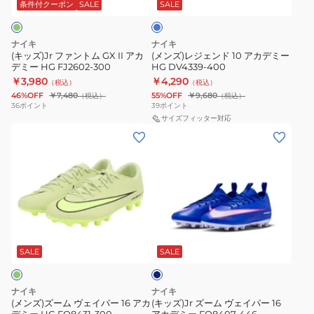
ム
ド
ー
条件付クーポン
SALE
SALE
GX
10
II
ア
ナイキ
ナイキ
ア
カ
(キッズ)Jr ファントム GX II アカ
(メンズ)レジェンド 10 アカデミー
デミー HG FJ2602-300
HG DV4339-400
カ
デ
￥3,980
￥4,290
（税込）
（税込）
デ
ミ
46%OFF
￥7,480
55%OFF
￥9,680
（税込）
（税込）
ミ
ー
36
ポイント
39
ポイント
ー
HG
サイズフィッター対応
(メ
(キ
HG
DV4339-
ン
ッ
FJ2602-
400
ズ)
ズ)Jr
300
ズ
ズ
ー
ー
ム
ム
ネ
ヴ
ヴ
イ
ェ
ェ
ビ
SALE
SALE
ー
イ
イ
パ
パ
ナイキ
ナイキ
ー
ー
(メンズ)ズーム ヴェイパー 16 アカ
(キッズ)Jr ズーム ヴェイパー 16