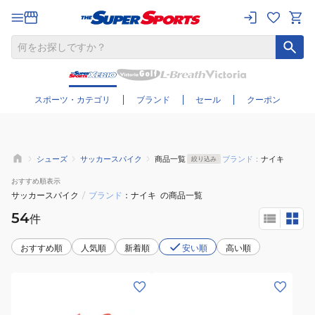
さらに絞り込む
スポーツ・カテゴリ
ブランド
セール
クーポン
シューズ
サッカースパイク
商品一覧
ブランド：
ナイキ
絞り込み
おすすめ
順表示
サッカースパイク
/
ブランド
ナイキ
の商品一覧
54
件
おすすめ順
人気順
新着順
安い順
高い順
(キ
(キ
ッ
ッ