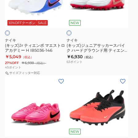
IB5036-
エ
ニ
040
ホ
ン
ア
ワ
ポ
サ
10%OFFクーポン
SALE
NEW
イ
ト
マ
ッ
エ
カ
ナイキ
ナイキ
ス
ー
(キッズ)Jr ティエンポ マエストロ
(キッズ)ジュニアサッカースパイ
アカデミー H IB5036-146
ク ハードグラウンド用 ティエン
ト
ス
ポ マエストロ アカデミー HG
￥5,049
￥6,930
（税込）
（税込）
ロ
パ
IB5036-100
63
ポイント
27%OFF
￥6,930
（税込）
ア
イ
45
ポイント
カ
サイズフィッター対応
ク
(キ
(キ
デ
ハ
ッ
ッ
ミ
ー
ズ)Jr
ズ)
ー
ド
テ
ジ
H
グ
ィ
ュ
IB5036-
ラ
エ
ニ
146
ウ
レ
ン
ア
ン
ッ
ポ
サ
ド
NEW
ド