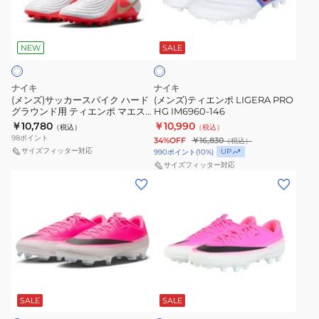
カ
エ
IB4485-
用
ホ
ー
ン
040
フ
ワ
ス
ポ
ァ
NEW
SALE
イ
ト
パ
LIGERA
ン
イ
PRO
ト
ナイキ
ナイキ
ク
HG
ム
(メンズ)サッカースパイク ハード
(メンズ)ティエンポ LIGERA PRO
グラウンド用 ティエンポ マエス
HG IM6960-146
ハ
IM6960-
6
トロ アカデミー HG IB4485-100
￥10,780
￥10,990
（税込）
（税込）
ー
146
LOW
98
ポイント
34%OFF
￥16,830
（税込）
ド
ア
サイズフィッター対応
UP
990
ポイント
(
10
%)
グ
カ
サイズフィッター対応
(メ
(メ
ラ
デ
ン
ン
ウ
ミ
ズ)
ズ)
ン
ー
ヴ
ヴ
ド
HQ2318-
ェ
ェ
用
600
イ
イ
テ
ピ
パ
パ
ィ
ン
ー
ー
SALE
SALE
ク
エ
×
17
17