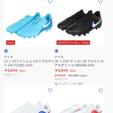
ミ
ミ
ン
ッ
ー
ー
ズ)
ズ)Jr
HG
HG
フ
テ
FQ8431-
FQ8431-
ァ
ィ
800
700
ン
エ
ブ
ト
ン
ラ
ム
ポ
SALE
20%OFFクーポン
SALE
ッ
ク
GX
マ
×
II
エ
ブ
ナイキ
ナイキ
ア
ス
ル
(メンズ)ファントム GX II アカデミ
(キッズ)Jr ティエンポ マエストロ
ー
ー HG FJ2551-400
アカデミー H IB5036-040
カ
ト
￥5,049
￥5,049
（税込）
（税込）
デ
ロ
45
ポイント
27%OFF
￥6,930
（税込）
ミ
ア
45
ポイント
ー
カ
サイズフィッター対応
(キ
(キ
HG
デ
ッ
ッ
FJ2551-
ミ
ズ)Jr
ズ)
400
ー
テ
ジ
H
ィ
ュ