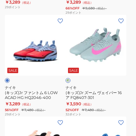
￥3,289
￥3,289
（税込）
（税込）
イ
ミ
29
ポイント
66%OFF
￥9,680
（税込）
パ
ー
29
ポイント
(キ
(キ
ー
HG
ッ
ッ
1
DV4339-
ズ)Jr
ズ)Jr
DJ5618-
401
フ
ズ
600
ァ
ー
ン
ム
グ
ト
ヴ
リ
ム
ェ
SALE
SALE
ー
ン
6
イ
×
LOW
パ
グ
ナイキ
ナイキ
ACAD
ー
レ
(キッズ)Jr ファントム 6 LOW
(キッズ)Jr ズーム ヴェイパー 16
ー
ACAD HG HQ2046-400
ア FQ8407-301
HG
16
￥3,289
￥3,590
（税込）
（税込）
HQ2046-
ア
56%OFF
￥7,480
52%OFF
￥7,480
（税込）
（税込）
400
FQ8407-
29
ポイント
32
ポイント
(キ
(キ
301
ッ
ッ
ズ)Jr
ズ)