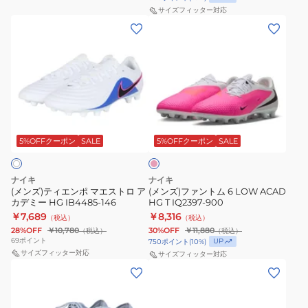
ト
ク
カ
サイズフィッター対応
ム
(メ
(メ
ハ
デ
6
ン
ン
ー
ミ
LOW
ズ)
ズ)
ド
ー
ア
テ
フ
グ
HG
カ
ィ
ァ
ラ
T
デ
エ
ン
ウ
IQ2387-
フ
ミ
ン
ト
ン
901
ラ
ー
ポ
ム
ッ
5%OFFクーポン
SALE
5%OFFクーポン
SALE
ド
シ
HQ2046-
マ
6
用
ュ
600
エ
LOW
マ
ピ
ナイキ
ナイキ
ン
ス
ACAD
ー
(メンズ)ティエンポ マエストロ ア
(メンズ)ファントム 6 LOW ACAD
ク
カデミー HG IB4485-146
HG T IQ2397-900
ト
HG
キ
￥7,689
￥8,316
（税込）
（税込）
ロ
T
ュ
28%OFF
￥10,780
30%OFF
￥11,880
（税込）
（税込）
ア
IQ2397-
リ
69
ポイント
UP
750
ポイント
(
10
%)
カ
サイズフィッター対応
900
サイズフィッター対応
ア
(メ
(メ
デ
ル
ン
ン
ミ
ヴ
ズ)
ズ)
ー
ェ