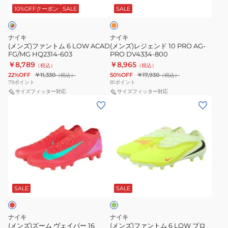
レ
ム
ド
ン
10%OFFクーポン
SALE
SALE
ジ
6
10
LOW
PRO
ナイキ
ナイキ
ACAD
AG-
(メンズ)ファントム 6 LOW ACAD
(メンズ)レジェンド 10 PRO AG-
FG/MG HQ2314-603
PRO DV4334-800
FG/MG
PRO
￥8,789
￥8,965
（税込）
（税込）
HQ2314-
DV4334-
22%OFF
￥11,330
50%OFF
￥17,930
（税込）
（税込）
603
800
79
ポイント
81
ポイント
サイズフィッター対応
サイズフィッター対応
(メ
(メ
ン
ン
ズ)
ズ)
ズ
フ
ー
ァ
ム
ン
ラ
ヴ
ト
イ
ェ
ム
ム
SALE
SALE
イ
6
パ
LOW
ナイキ
ナイキ
ー
プ
(メンズ)ズーム ヴェイパー 16
(メンズ)ファントム 6 LOW プロ