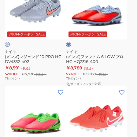
レ
フ
HG
イ
ジ
ァ
IB4485-
パ
ェ
ン
146
ー
サ
ン
ト
17
ッ
ド
ム
ク
5%OFFクーポン
SALE
5%OFFクーポン
SALE
ア
ス
10
6
カ
PRO
LOW
デ
ナイキ
ナイキ
HG
プ
(メンズ)レジェンド 10 PRO HG
(メンズ)ファントム 6 LOW プロ
ミ
DV4332-402
HG HQ2316-400
DV4332-
ロ
ー
￥8,591
￥8,789
（税込）
（税込）
402
HG
HG
52%OFF
￥17,930
53%OFF
￥19,030
（税込）
（税込）
HQ2316-
78
ポイント
79
ポイント
IO1194-
400
サイズフィッター対応
600
(メ
(メ
ン
ン
ズ)
ズ)
フ
レ
ァ
ジ
ン
ェ
オ
ト
ン