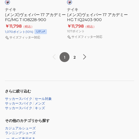
ン
ブ
ア
ア
ポ
ラ
ナイキ
ナイキ
カ
カ
ッ
マ
(メンズ)ヴェイパー 17 アカデミー
(メンズ)ヴェイパー 17 アカデミー
ク
FG/MG T IO8228-900
HG T IQ2403-900
デ
デ
エ
￥11,798
￥11,798
（税込）
（税込）
ミ
ミ
ス
107
ポイント
UP
1,070
ポイント
(
10
%)
ー
ー
ト
サイズフィッター対応
サイズフィッター対応
FG/MG
HG
ロ
T
T
ア
1
2
IO8228-
IQ2403-
カ
900
900
デ
ミ
ー
HG
さらに絞り込む
IB4485-
サッカースパイク
/
セール対象
サッカースパイク
/
メンズ
100
サッカースパイク
/
キッズ
その他のカテゴリから探す
カジュアルシューズ
ランニングシューズ
すべて表示する