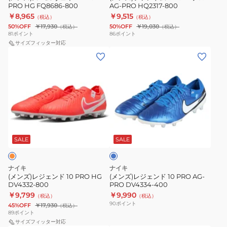
PRO HG FQ8686-800
AG-PRO HQ2317-800
16
ロ
￥8,965
￥9,515
（税込）
（税込）
PRO
AG-
50%OFF
￥17,930
50%OFF
￥19,030
（税込）
（税込）
HG
PRO
81
ポイント
86
ポイント
FQ8686-
サイズフィッター対応
HQ2317-
(メ
(メ
800
800
ン
ン
ズ)
ズ)
レ
レ
ジ
ジ
ェ
ェ
ブ
ン
ン
ル
ド
ド
ー
SALE
SALE
10
10
PRO
PRO
ナイキ
ナイキ
HG
AG-
(メンズ)レジェンド 10 PRO HG
(メンズ)レジェンド 10 PRO AG-
DV4332-800
PRO DV4334-400
DV4332-
PRO
￥9,799
￥9,990
（税込）
（税込）
800
DV4334-
90
ポイント
45%OFF
￥17,930
（税込）
400
89
ポイント
サイズフィッター対応