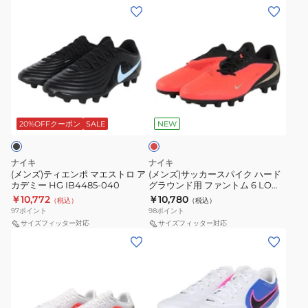
(メ
(メ
ン
ン
ズ)
ズ)
テ
サ
ィ
ッ
エ
カ
レ
ン
ー
ッ
ポ
ス
ド
20%OFFクーポン
SALE
NEW
マ
パ
エ
イ
ナイキ
ナイキ
ス
ク
(メンズ)ティエンポ マエストロ ア
(メンズ)サッカースパイク ハード
カデミー HG IB4485-040
グラウンド用 ファントム 6 LOW
ト
ハ
アカデミー HQ2318-600
￥10,772
￥10,780
（税込）
（税込）
ロ
ー
97
ポイント
98
ポイント
ア
ド
サイズフィッター対応
サイズフィッター対応
(メ
(メ
カ
グ
ン
ン
デ
ラ
ズ)
ズ)
ミ
ウ
サ
テ
ー
ン
ッ
ィ
HG
ド