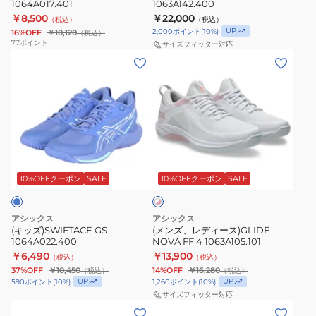
ク
1064A017.401
1063A142.400
￥8,500
￥22,000
（税込）
（税込）
UP
2,000
ポイント
(
10
%)
16%OFF
￥10,120
（税込）
77
ポイント
サイズフィッター対応
(キ
(メ
ッ
ン
ズ)SWIFTACE
ズ、
GS
レ
1064A022.400
デ
ィ
ホ
ー
ワ
ス)GLIDE
10%OFFクーポン
SALE
10%OFFクーポン
SALE
イ
ト
NOVA
×
FF
ピ
アシックス
アシックス
4
ン
(キッズ)SWIFTACE GS
(メンズ、レディース)GLIDE
ク
1064A022.400
NOVA FF 4 1063A105.101
1063A105.101
￥6,490
￥13,900
（税込）
（税込）
37%OFF
￥10,450
14%OFF
￥16,280
（税込）
（税込）
UP
UP
590
ポイント
(
10
%)
1,260
ポイント
(
10
%)
サイズフィッター対応
(メ
(メ