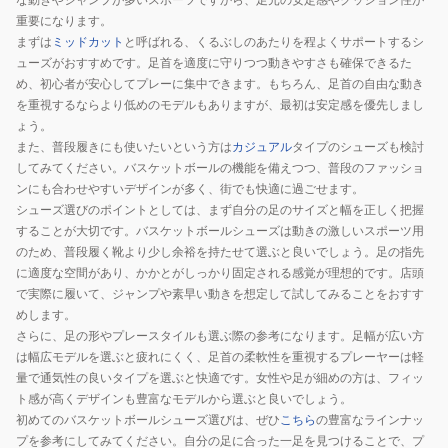
フ
イ
重要になります。
まずは
ミッドカット
と呼ばれる、くるぶしのあたりを程よくサポートするシ
ー
ン
ューズがおすすめです。足首を適度に守りつつ動きやすさも確保できるた
プ
ド
め、初心者が安心してプレーに集中できます。もちろん、足首の自由な動き
V17
ノ
を重視するならより低めのモデルもありますが、最初は安定感を優先しまし
STANDARD
ヴ
ょう。
1063A096.400
ァ
また、普段履きにも使いたいという方は
カジュアル
タイプのシューズも検討
FF
してみてください。バスケットボールの機能を備えつつ、普段のファッショ
4
ンにも合わせやすいデザインが多く、街でも快適に過ごせます。
シューズ選びのポイントとしては、まず自分の足のサイズと幅を正しく把握
1063A105.403
することが大切です。バスケットボールシューズは動きの激しいスポーツ用
のため、普段履く靴より少し余裕を持たせて選ぶと良いでしょう。足の指先
に適度な空間があり、かかとがしっかり固定される感覚が理想的です。店頭
で実際に履いて、ジャンプや素早い動きを想定して試してみることをおすす
めします。
さらに、足の形やプレースタイルも選ぶ際の参考になります。足幅が広い方
は幅広モデルを選ぶと疲れにくく、足首の柔軟性を重視するプレーヤーは軽
量で通気性の良いタイプを選ぶと快適です。女性や足が細めの方は、フィッ
ト感が高くデザインも豊富なモデルから選ぶと良いでしょう。
初めてのバスケットボールシューズ選びは、ぜひ
こちら
の豊富なラインナッ
プを参考にしてみてください。自分の足に合った一足を見つけることで、プ