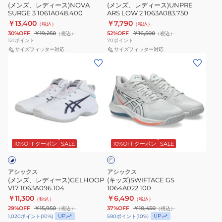
1061A048.400
2
(メンズ、レディース)NOVA
(メンズ、レディース)UNPRE
SURGE 3 1061A048.400
ARS LOW 2 1063A083.750
1063A083.750
￥13,400
￥7,790
（税込）
（税込）
30%OFF
￥19,250
52%OFF
￥16,500
（税込）
（税込）
121
ポイント
70
ポイント
サイズフィッター対応
サイズフィッター対応
(メ
(キ
ン
ッ
ズ、
ズ)SWIFTACE
レ
GS
デ
1064A022.100
ィ
グ
ー
レ
ス)GELHOOP
10%OFFクーポン
SALE
10%OFFクーポン
SALE
ー
×
V17
ホ
1063A096.104
ワ
アシックス
アシックス
イ
(メンズ、レディース)GELHOOP
(キッズ)SWIFTACE GS
ト
V17 1063A096.104
1064A022.100
￥11,300
￥6,490
（税込）
（税込）
29%OFF
￥15,950
37%OFF
￥10,450
（税込）
（税込）
UP
UP
1,020
ポイント
(
10
%)
590
ポイント
(
10
%)