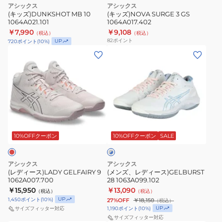
ン
アシックス
アシックス
(キッズ)DUNKSHOT MB 10
(キッズ)NOVA SURGE 3 GS
1064A021.101
1064A017.402
￥7,990
￥9,108
（税込）
（税込）
82
ポイント
UP
720
ポイント
(
10
%)
(レ
(メ
デ
ン
ィ
ズ、
ー
レ
ス)LADY
デ
GELFAIRY
ィ
グ
9
ー
レ
1062A007.700
ス)GELBURST
10%OFFクーポン
10%OFFクーポン
SALE
ー
×
28
ブ
1063A099.102
ル
アシックス
アシックス
ー
(レディース)LADY GELFAIRY 9
(メンズ、レディース)GELBURST
1062A007.700
28 1063A099.102
￥15,950
￥13,090
（税込）
（税込）
UP
1,450
ポイント
(
10
%)
27%OFF
￥18,150
（税込）
UP
1,190
ポイント
(
10
%)
サイズフィッター対応
サイズフィッター対応