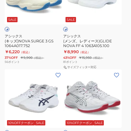
GS
ィ
ホ
1064A017.752
ー
ワ
ス)GLIDE
SALE
SALE
イ
ト
NOVA
×
FF
ブ
アシックス
アシックス
4
ル
(キッズ)NOVA SURGE 3 GS
(メンズ、レディース)GLIDE
ー
1064A017.752
NOVA FF 4 1063A105.100
1063A105.100
￥6,220
￥8,990
（税込）
（税込）
37%OFF
￥9,900
43%OFF
￥15,950
（税込）
（税込）
56
ポイント
81
ポイント
サイズフィッター対応
(メ
(メ
ン
ン
ズ、
ズ、
レ
レ
デ
デ
ィ
ィ
ホ
ー
ー
ワ
ス)GELHOOP
ス)GELHOOP
10%OFFクーポン
SALE
10%OFFクーポン
SALE
イ
ト
V17
V17