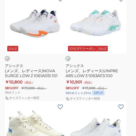
ン
ン
ズ、
ズ、
レ
レ
デ
デ
ィ
ィ
ホ
ー
ー
ワ
ス)NOVA
ス)UNPRE
SALE
10%OFFクーポン
SALE
イ
ト
SURGE
ARS
×
LOW
LOW
グ
アシックス
アシックス
2
3
リ
(メンズ、レディース)NOVA
(メンズ、レディース)UNPRE
ー
SURGE LOW 2 1061A051.101
ARS LOW 3 1063A113.100
1061A051.101
1063A113.100
ン
￥10,800
￥10,901
（税込）
（税込）
38%OFF
￥17,600
38%OFF
￥17,600
（税込）
（税込）
98
ポイント
UP
990
ポイント
(
10
%)
サイズフィッター対応
サイズフィッター対応
(キ
(メ
ッ
ン
ズ)NOVA
ズ、
SURGE
レ
3
デ