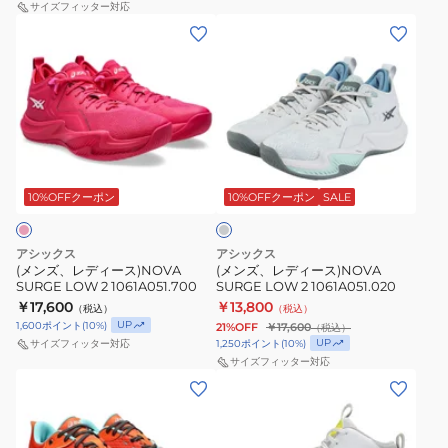
サイズフィッター対応
(メ
(メ
ン
ン
ズ、
ズ、
レ
レ
デ
デ
ィ
ィ
ラ
ー
ー
イ
ス)NOVA
ス)NOVA
ト
10%OFFクーポン
10%OFFクーポン
SALE
グ
SURGE
SURGE
レ
LOW
LOW
ー
アシックス
アシックス
2
2
(メンズ、レディース)NOVA
(メンズ、レディース)NOVA
SURGE LOW 2 1061A051.700
SURGE LOW 2 1061A051.020
1061A051.700
1061A051.020
￥17,600
￥13,800
（税込）
（税込）
UP
1,600
ポイント
(
10
%)
21%OFF
￥17,600
（税込）
UP
1,250
ポイント
(
10
%)
サイズフィッター対応
サイズフィッター対応
(メ
(キ
ン
ッ
ズ、
ズ)NOVA