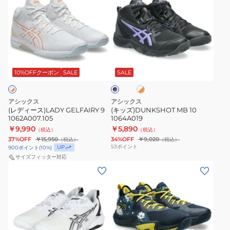
ィ
ズ)DUNKSHOT
ー
MB
ス)LADY
10
GELFAIRY
1064A019
ホ
ブ
9
ワ
ラ
1062A007.105
イ
10%OFFクーポン
SALE
SALE
ッ
ト
ク
×
×
オ
パ
アシックス
アシックス
レ
ー
(レディース)LADY GELFAIRY 9
(キッズ)DUNKSHOT MB 10
ン
プ
1062A007.105
1064A019
ジ
ル
￥9,990
￥5,890
（税込）
（税込）
37%OFF
￥15,950
34%OFF
￥9,020
（税込）
（税込）
53
ポイント
UP
900
ポイント
(
10
%)
サイズフィッター対応
(メ
(メ
ン
ン
ズ、
ズ)NOVA
レ
SURGE
デ
LOW
ィ
2