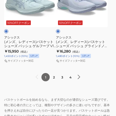
デ
デ
ィ
ィ
ラ
ー
ー
イ
ス)
ス)
ト
10%OFFクーポン
10%OFFクーポン
ブ
バ
バ
ル
ス
ス
ー
アシックス
アシックス
ケ
ケ
(メンズ、レディース)バスケット
(メンズ、レディース)バスケット
シューズ バッシュ ゲルフープ V17
シューズ バッシュ グラインドノ
ッ
ッ
STANDARD 1063A096.400
ヴァ FF 4 1063A105.403
￥15,950
￥16,280
（税込）
（税込）
ト
ト
UP
UP
1,450
ポイント
(
10
%)
1,480
ポイント
(
10
%)
シ
シ
サイズフィッター対応
サイズフィッター対応
ュ
ュ
ー
ー
1
2
3
4
ズ
ズ
バ
バ
ッ
ッ
シ
シ
バスケットボールを始めるなら、まず大切なのが適切なシューズ選びです。
ュ
ュ
特に初心者の方にとっては、種類やデザインの多さに迷いがちですが、基本
ゲ
グ
を押さえれば自分にぴったりの一足が見つかります。バスケットボールは急
ル
ラ
な動きやジャンプが多いスポーツですから、足元の安定感やクッション性が