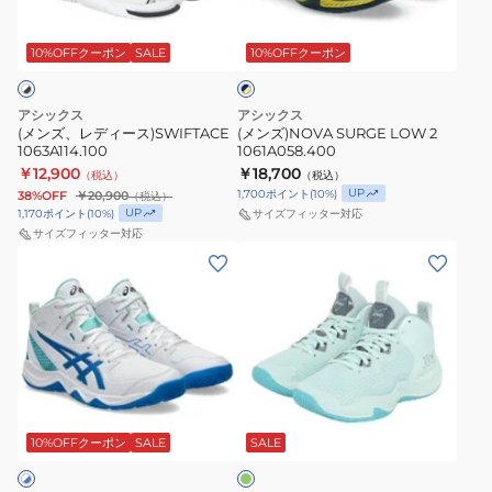
ネ
ー
1061A058.400
イ
ス)SWIFTACE
10%OFFクーポン
SALE
10%OFFクーポン
ビ
ー
1063A114.100
×
イ
アシックス
アシックス
エ
(メンズ、レディース)SWIFTACE
(メンズ)NOVA SURGE LOW 2
ロ
1063A114.100
1061A058.400
ー
￥12,900
￥18,700
（税込）
（税込）
UP
1,700
ポイント
(
10
%)
38%OFF
￥20,900
（税込）
UP
1,170
ポイント
(
10
%)
サイズフィッター対応
サイズフィッター対応
(キ
(キ
ッ
ッ
ズ)DUNKSHOT
ズ)NOVA
MB
SURGE
10
3
1064A021.101
GS
エ
1064A017.402
メ
グ
10%OFFクーポン
SALE
SALE
リ
ー