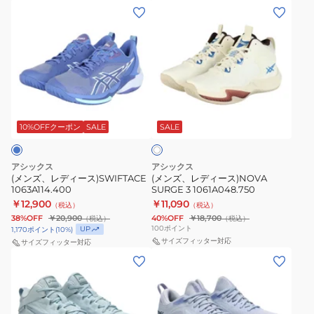
(メ
(メ
ン
ン
ズ、
ズ、
レ
レ
デ
デ
ィ
ィ
ア
ー
ー
イ
ス)SWIFTACE
ス)NOVA
10%OFFクーポン
SALE
SALE
ボ
リ
1063A114.400
SURGE
ー
3
アシックス
アシックス
1061A048.750
(メンズ、レディース)SWIFTACE
(メンズ、レディース)NOVA
1063A114.400
SURGE 3 1061A048.750
￥12,900
￥11,090
（税込）
（税込）
38%OFF
￥20,900
40%OFF
￥18,700
（税込）
（税込）
100
ポイント
UP
1,170
ポイント
(
10
%)
サイズフィッター対応
サイズフィッター対応
(メ
(メ
ン
ン
ズ、
ズ、
レ
レ