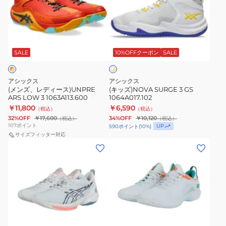
レ
SURGE
デ
3
ィ
GS
ホ
ー
1064A017.102
ワ
ス)UNPRE
SALE
10%OFFクーポン
SALE
イ
ト
ARS
×
LOW
イ
アシックス
アシックス
3
エ
(メンズ、レディース)UNPRE
(キッズ)NOVA SURGE 3 GS
ロ
ARS LOW 3 1063A113.600
1064A017.102
1063A113.600
ー
￥11,800
￥6,590
（税込）
（税込）
32%OFF
￥17,600
34%OFF
￥10,120
（税込）
（税込）
107
ポイント
UP
590
ポイント
(
10
%)
サイズフィッター対応
(メ
(メ
ン
ン
ズ、
ズ、
レ
レ
デ
デ
ィ
ィ
ブ
ー
ー
ル