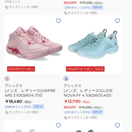
119
ポイント
20%OFF
￥19,250
（税込）
サイズフィッター対応
UP
1,390
ポイント
(
10
%)
サイズフィッター対応
(メ
(メ
ン
ン
ズ、
ズ、
レ
レ
デ
デ
ィ
ィ
グ
ー
ー
レ
ス)UNPRE
ス)GLIDE
10%OFFクーポン
10%OFFクーポン
SALE
ー
×
ARS
NOVA
ブ
3
FF
ル
アシックス
アシックス
1063A104.700
4
ー
(メンズ、レディース)UNPRE
(メンズ、レディース)GLIDE
ARS 3 1063A104.700
NOVA FF 4 1063A105.400
1063A105.400
￥18,480
￥13,790
（税込）
（税込）
UP
1,680
ポイント
(
10
%)
15%OFF
￥16,280
（税込）
UP
1,250
ポイント
(
10
%)
サイズフィッター対応
サイズフィッター対応
(レ
(キ
デ
ッ