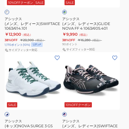
ス)SWIFTACE
ス)GLIDE
10%OFFクーポン
SALE
SALE
ー
×
1063A114.101
NOVA
グ
FF
リ
アシックス
アシックス
4
ー
(メンズ、レディース)SWIFTACE
(メンズ、レディース)GLIDE
ン
1063A114.101
NOVA FF 4 1063A105.401
1063A105.401
￥12,900
￥9,990
（税込）
（税込）
38%OFF
￥20,900
38%OFF
￥16,280
（税込）
（税込）
90
ポイント
UP
1,170
ポイント
(
10
%)
サイズフィッター対応
サイズフィッター対応
(キ
(メ
ッ
ン
ズ)NOVA
ズ、
SURGE
レ
3
デ
GS
ィ
ネ
1064A017.401
ー
イ
ス)SWIFTACE
SALE
10%OFFクーポン
ビ
ー
1063A142.400
×
ピ
アシックス
アシックス
ン
(キッズ)NOVA SURGE 3 GS
(メンズ、レディース)SWIFTACE