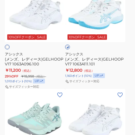
ズ、
ズ、
レ
レ
デ
デ
ィ
ィ
ホ
ー
ー
ワ
ス)GELHOOP
ス)GELHOOP
10%OFFクーポン
SALE
10%OFFクーポン
SALE
イ
ト
V17
V17
×
1063A096.100
1063A111.101
ブ
アシックス
アシックス
ル
(メンズ、レディース)GELHOOP
(メンズ、レディース)GELHOOP
ー
V17 1063A096.100
V17 1063A111.101
￥11,200
￥12,800
（税込）
（税込）
UP
1,160
ポイント
(
10
%)
29%OFF
￥15,950
（税込）
UP
1,010
ポイント
(
10
%)
サイズフィッター対応
サイズフィッター対応
(メ
(メ
ン
ン
ズ、
ズ、
レ
レ
デ
デ
ィ
ィ