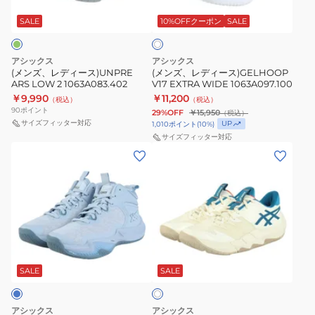
ホ
ー
ー
ワ
ス)UNPRE
ス)GELHOOP
SALE
10%OFFクーポン
SALE
イ
ト
ARS
V17
LOW
EXTRA
アシックス
アシックス
2
WIDE
(メンズ、レディース)UNPRE
(メンズ、レディース)GELHOOP
ARS LOW 2 1063A083.402
V17 EXTRA WIDE 1063A097.100
1063A083.402
1063A097.100
￥9,990
￥11,200
（税込）
（税込）
90
ポイント
29%OFF
￥15,950
（税込）
サイズフィッター対応
UP
1,010
ポイント
(
10
%)
サイズフィッター対応
(メ
(メ
ン
ン
ズ、
ズ、
レ
レ
デ
デ
ィ
ィ
ア
ー
ー
イ
ス)NOVA
ス)UNPRE
SALE
SALE
ボ
リ
SURGE
ARS
ー
3
LOW
アシックス
アシックス