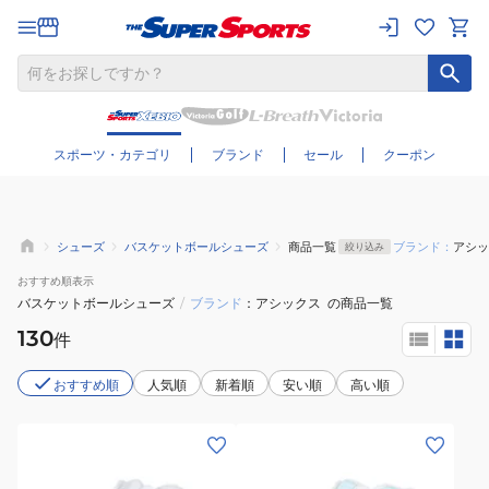
さらに絞り込む
スポーツ・カテゴリ
ブランド
セール
クーポン
シューズ
バスケットボールシューズ
商品一覧
ブランド：
アシッ
絞り込み
おすすめ
順表示
バスケットボールシューズ
/
ブランド
アシックス
の商品一覧
130
件
おすすめ順
人気順
新着順
安い順
高い順
(メ
(メ
ン
ン