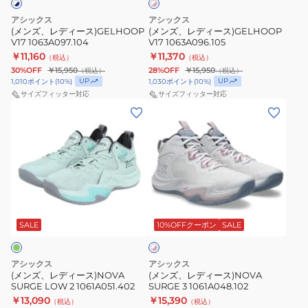
×
1063A097.104
1063A096.105
ピ
アシックス
アシックス
ン
(メンズ、レディース)GELHOOP
(メンズ、レディース)GELHOOP
ク
V17 1063A097.104
V17 1063A096.105
￥11,160
￥11,370
（税込）
（税込）
30%OFF
￥15,950
28%OFF
￥15,950
（税込）
（税込）
UP
UP
1,010
ポイント
(
10
%)
1,030
ポイント
(
10
%)
サイズフィッター対応
サイズフィッター対応
(メ
(メ
ン
ン
ズ、
ズ、
レ
レ
デ
デ
ィ
ィ
ホ
ー
ー
ワ
ス)NOVA
ス)NOVA
SALE
10%OFFクーポン
SALE
イ
ト
SURGE
SURGE
×
LOW
3
ピ
アシックス
アシックス
2
1061A048.102
ン
(メンズ、レディース)NOVA
(メンズ、レディース)NOVA
ク
SURGE LOW 2 1061A051.402
SURGE 3 1061A048.102
1061A051.402
￥13,090
￥15,390
（税込）
（税込）