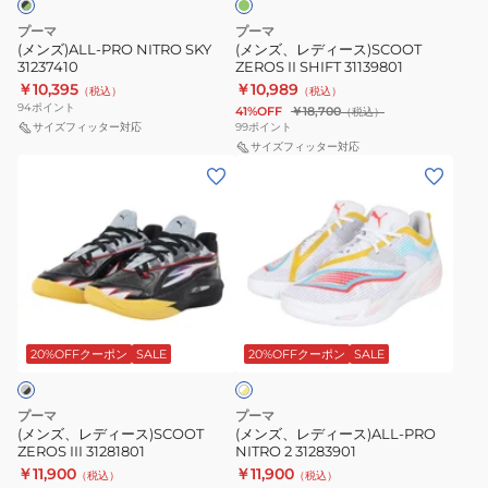
II
プーマ
プーマ
SHIFT
(メンズ)ALL-PRO NITRO SKY
(メンズ、レディース)SCOOT
31237410
ZEROS II SHIFT 31139801
31139801
￥10,395
￥10,989
（税込）
（税込）
94
ポイント
41%OFF
￥18,700
（税込）
サイズフィッター対応
99
ポイント
サイズフィッター対応
(メ
(メ
ン
ン
ズ、
ズ、
レ
レ
デ
デ
ィ
ィ
ホ
ー
ー
ワ
ス)SCOOT
ス)ALL-
20%OFFクーポン
SALE
20%OFFクーポン
SALE
イ
ト
ZEROS
PRO
×
III
NITRO
イ
プーマ
プーマ
31281801
2
エ
(メンズ、レディース)SCOOT
(メンズ、レディース)ALL-PRO
ロ
ZEROS III 31281801
NITRO 2 31283901
31283901
ー
￥11,900
￥11,900
（税込）
（税込）