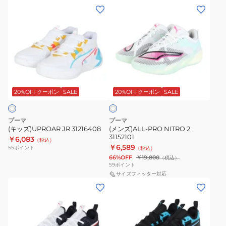
(キ
(メ
ッ
ン
ズ)UPROAR
ズ)ALL-
JR
PRO
31216408
NITRO
2
ホ
31152101
ワ
20%OFFクーポン
SALE
20%OFFクーポン
SALE
イ
ト
プーマ
プーマ
(キッズ)UPROAR JR 31216408
(メンズ)ALL-PRO NITRO 2
31152101
￥6,083
（税込）
￥6,589
55
ポイント
（税込）
66%OFF
￥19,800
（税込）
59
ポイント
サイズフィッター対応
(キ
(キ
ッ
ッ
ズ)UPROAR
ズ)UPROAR
JR
JR