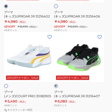
ト
プーマ
プーマ
(キッズ)UPROAR JR 31216402
(キッズ)UPROAR JR 31216406
￥4,980
￥4,980
（税込）
（税込）
42%OFF
￥8,690
42%OFF
￥8,690
（税込）
（税込）
45
ポイント
45
ポイント
(メ
(キ
ン
ッ
ズ)COURT
ズ)UPROAR
PRO
JR
31082905
31216407
ブ
ラ
20%OFFクーポン
SALE
20%OFFクーポン
SALE
ッ
ク
×
グ
プーマ
プーマ
レ
(メンズ)COURT PRO 31082905
(キッズ)UPROAR JR 31216407
ー
￥5,490
￥6,083
（税込）
（税込）
49
ポイント
55
ポイント
サイズフィッター対応