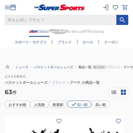
さらに絞り込む
スポーツ・カテゴリ
ブランド
セール
クーポン
シューズ
バスケットボールシューズ
商品一覧
ブランド：
プーマ
絞り込み
おすすめ
順表示
バスケットボールシューズ
/
ブランド
プーマ
の商品一覧
63
件
おすすめ順
人気順
新着順
安い順
高い順
(キ
(キ
ッ
ッ