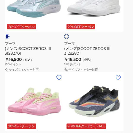
III
III
31282701
31282801
ホ
ワ
20%OFFクーポン
20%OFFクーポン
イ
ト
プーマ
プーマ
(メンズ)SCOOT ZEROS III
(メンズ)SCOOT ZEROS III
31282701
31282801
￥16,500
￥16,500
（税込）
（税込）
150
ポイント
150
ポイント
サイズフィッター対応
サイズフィッター対応
(メ
(メ
ン
ン
ズ、
ズ)ALL-
レ
PRO
デ
NITRO
ィ
2
ブ
ー
E.T.
ル
ス)SCOOT
31231301
ー
20%OFFクーポン
20%OFFクーポン
SALE
ZEROS