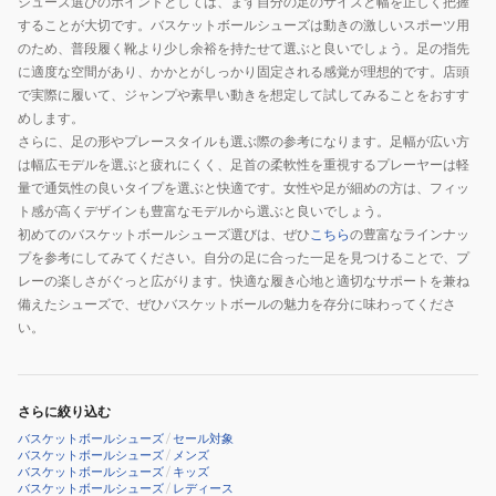
シューズ選びのポイントとしては、まず自分の足のサイズと幅を正しく把握
することが大切です。バスケットボールシューズは動きの激しいスポーツ用
のため、普段履く靴より少し余裕を持たせて選ぶと良いでしょう。足の指先
に適度な空間があり、かかとがしっかり固定される感覚が理想的です。店頭
で実際に履いて、ジャンプや素早い動きを想定して試してみることをおすす
めします。
さらに、足の形やプレースタイルも選ぶ際の参考になります。足幅が広い方
は幅広モデルを選ぶと疲れにくく、足首の柔軟性を重視するプレーヤーは軽
量で通気性の良いタイプを選ぶと快適です。女性や足が細めの方は、フィッ
ト感が高くデザインも豊富なモデルから選ぶと良いでしょう。
初めてのバスケットボールシューズ選びは、ぜひ
こちら
の豊富なラインナッ
プを参考にしてみてください。自分の足に合った一足を見つけることで、プ
レーの楽しさがぐっと広がります。快適な履き心地と適切なサポートを兼ね
備えたシューズで、ぜひバスケットボールの魅力を存分に味わってくださ
い。
さらに絞り込む
バスケットボールシューズ
/
セール対象
バスケットボールシューズ
/
メンズ
バスケットボールシューズ
/
キッズ
バスケットボールシューズ
/
レディース