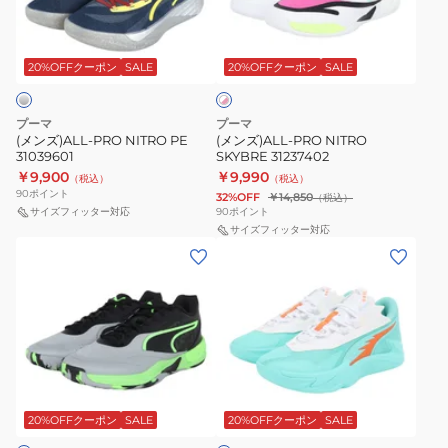
PE
SKYBRE
ホ
31039601
31237402
ワ
20%OFFクーポン
SALE
20%OFFクーポン
SALE
イ
ト
×
ピ
プーマ
プーマ
ン
(メンズ)ALL-PRO NITRO PE
(メンズ)ALL-PRO NITRO
ク
31039601
SKYBRE 31237402
￥9,900
￥9,990
（税込）
（税込）
90
ポイント
32%OFF
￥14,850
（税込）
サイズフィッター対応
90
ポイント
サイズフィッター対応
(メ
(メ
ン
ン
ズ)ALL-
ズ、
PRO
レ
NITRO
デ
SKY
ィ
ミ
31237410
ー
ン
ス)SCOOT
ト
20%OFFクーポン
SALE
20%OFFクーポン
SALE
ZEROS