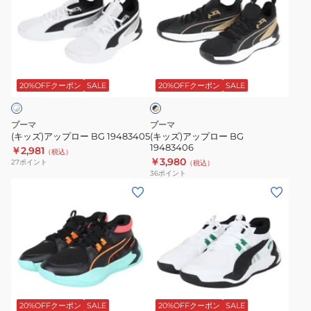
ズ)
ズ)
ア
ア
ッ
ッ
プ
プ
ブ
ロ
ロ
ラ
ー
ー
20%OFFクーポン
SALE
20%OFFクーポン
SALE
ッ
ク
BG
BG
×
19483405
19483406
ゴ
プーマ
プーマ
ー
(キッズ)アップロー BG 19483405
(キッズ)アップロー BG
ル
19483406
￥2,981
（税込）
ド
￥3,980
27
ポイント
（税込）
36
ポイント
(キ
(キ
ッ
ッ
ズ)UPROAR
ズ)UPROAR
JR
JR
31216402
31216406
ホ
ワ
20%OFFクーポン
SALE
20%OFFクーポン
SALE
イ