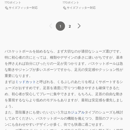
170
ポイント
170
ポイント
サイズフィッター対応
サイズフィッター対応
1
2
バスケットボールを始めるなら、まず大切なのが適切なシューズ選びです。
特に初心者の方にとっては、種類やデザインの多さに迷いがちですが、基本
を押さえれば自分にぴったりの一足が見つかります。バスケットボールは急
な動きやジャンプが多いスポーツですから、足元の安定感やクッション性が
重要になります。
まずは
ミッドカット
と呼ばれる、くるぶしのあたりを程よくサポートするシ
ューズがおすすめです。足首を適度に守りつつ動きやすさも確保できるた
め、初心者が安心してプレーに集中できます。もちろん、足首の自由な動き
を重視するならより低めのモデルもありますが、最初は安定感を優先しまし
ょう。
また、普段履きにも使いたいという方は
カジュアル
タイプのシューズも検討
してみてください。バスケットボールの機能を備えつつ、普段のファッショ
ンにも合わせやすいデザインが多く、街でも快適に過ごせます。