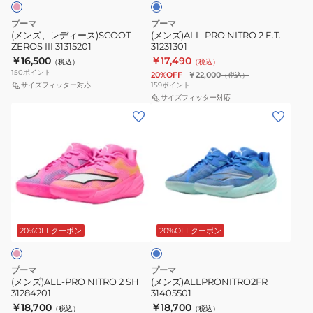
III
プーマ
プーマ
31315201
(メンズ、レディース)SCOOT
(メンズ)ALL-PRO NITRO 2 E.T.
ZEROS III 31315201
31231301
￥16,500
￥17,490
（税込）
（税込）
150
ポイント
20%OFF
￥22,000
（税込）
サイズフィッター対応
159
ポイント
サイズフィッター対応
(メ
(メ
ン
ン
ズ)ALL-
ズ)ALLPRONITRO2FR
PRO
31405501
NITRO
2
ブ
SH
ル
31284201
ー
20%OFFクーポン
20%OFFクーポン
プーマ
プーマ
(メンズ)ALL-PRO NITRO 2 SH
(メンズ)ALLPRONITRO2FR
31284201
31405501
￥18,700
￥18,700
（税込）
（税込）