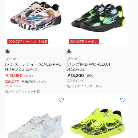
ズ、
ズ)MB
レ
WORLD.01
デ
31323402
ィ
ブ
ー
ラ
ス)ALL-
ッ
20%OFFクーポン
SALE
20%OFFクーポン
ク
PRO
NITRO
プーマ
プーマ
2
(メンズ、レディース)ALL-PRO
(メンズ)MB WORLD.01
NITRO 2 31284101
31323402
31284101
￥13,090
￥13,200
（税込）
（税込）
120
ポイント
30%OFF
￥18,700
（税込）
119
ポイント
サイズフィッター対応
サイズフィッター対応
(メ
(メ
ン
ン
ズ)MB
ズ)
WORLD.01
バ
31323404
ス
ケ