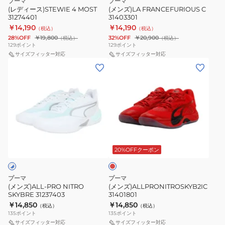
プーマ
プーマ
(レディース)STEWIE 4 MOST
(メンズ)LA FRANCEFURIOUS C
ロ
31274401
31403301
ボ
￥14,190
￥14,190
（税込）
（税込）
ー
28%OFF
￥19,800
32%OFF
￥20,900
（税込）
（税込）
129
ポイント
129
ポイント
ル
サイズフィッター対応
サイズフィッター対応
31213101
(メ
(メ
ン
ン
ズ)ALL-
ズ)ALLPRONITROSKYB2IC
PRO
31401801
NITRO
SKYBRE
レ
31237403
ッ
ド
20%OFFクーポン
プーマ
プーマ
(メンズ)ALL-PRO NITRO
(メンズ)ALLPRONITROSKYB2IC
SKYBRE 31237403
31401801
￥14,850
￥14,850
（税込）
（税込）
135
ポイント
135
ポイント
サイズフィッター対応
サイズフィッター対応