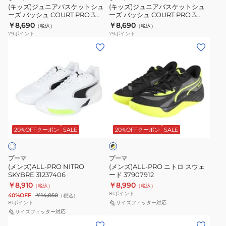
ッ
ッ
(キッズ)ジュニアバスケットシュ
(キッズ)ジュニアバスケットシュ
ーズ バッシュ COURT PRO 3
ーズ バッシュ COURT PRO 3
ト
ト
31406104
31406106
￥8,690
￥8,690
（税込）
（税込）
シ
シ
79
ポイント
79
ポイント
ュ
ュ
(メ
(メ
ー
ー
ン
ン
ズ
ズ
ズ)ALL-
ズ)ALL-
バ
バ
PRO
PRO
ッ
ッ
NITRO
ニ
シ
シ
SKYBRE
ト
ブ
ュ
ュ
31237406
ロ
ラ
COURT
COURT
ス
20%OFFクーポン
SALE
20%OFFクーポン
SALE
ッ
PRO
PRO
ク
ウ
×
3
3
ェ
イ
プーマ
プーマ
31406104
31406106
ー
エ
(メンズ)ALL-PRO NITRO
(メンズ)ALL-PRO ニトロ スウェ
ロ
SKYBRE 31237406
ード 37907912
ド
ー
￥8,910
￥8,990
（税込）
（税込）
37907912
81
ポイント
40%OFF
￥14,850
（税込）
81
ポイント
サイズフィッター対応
サイズフィッター対応
(メ
(メ