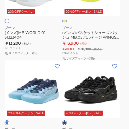
イ
ッ
エ
ト
ロ
20%OFFクーポン
20%OFFクーポン
SALE
ー
シ
ュ
プーマ
プーマ
ー
(メンズ)MB WORLD.01
(メンズ)バスケットシューズ バッ
31323404
シュ MB.05 ボルテージ WINGS
ズ
ラメロボール 31213101
￥13,200
￥13,900
（税込）
（税込）
バ
120
ポイント
33%OFF
￥20,900
（税込）
ッ
サイズフィッター対応
126
ポイント
シ
サイズフィッター対応
(レ
(メ
ュ
デ
ン
MB.05
ィ
ズ)LA
ボ
ー
FRANCEFURIOUS
ル
ス)STEWIE
C
テ
4
31403301
ー
ブ
MOST
ジ
ラ
31274401
ッ
20%OFFクーポン
SALE
20%OFFクーポン
SALE
WINGS
ク
ラ
メ