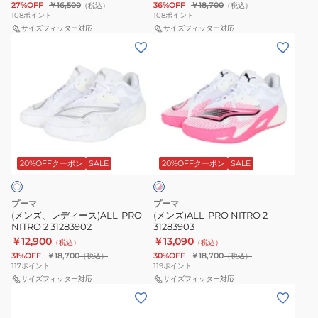
27%OFF
￥16,500
36%OFF
￥18,700
（税込）
（税込）
108
ポイント
108
ポイント
サイズフィッター対応
サイズフィッター対応
(メ
(メ
ン
ン
ズ、
ズ)ALL-
レ
PRO
デ
NITRO
ィ
2
ホ
ー
31283903
ワ
ス)ALL-
20%OFFクーポン
SALE
20%OFFクーポン
SALE
イ
ト
PRO
×
NITRO
ピ
プーマ
プーマ
2
ン
(メンズ、レディース)ALL-PRO
(メンズ)ALL-PRO NITRO 2
ク
NITRO 2 31283902
31283903
31283902
￥12,900
￥13,090
（税込）
（税込）
31%OFF
￥18,700
30%OFF
￥18,700
（税込）
（税込）
117
ポイント
119
ポイント
サイズフィッター対応
サイズフィッター対応
(メ
(メ
ン
ン