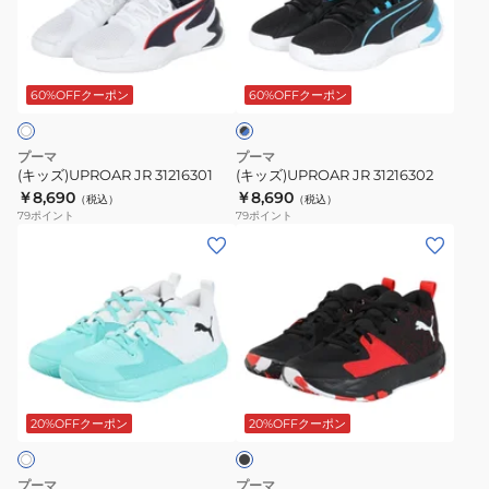
31216301
31216302
ブ
ラ
60%OFFクーポン
60%OFFクーポン
ッ
ク
×
ブ
プーマ
プーマ
ル
(キッズ)UPROAR JR 31216301
(キッズ)UPROAR JR 31216302
ー
￥8,690
￥8,690
（税込）
（税込）
79
ポイント
79
ポイント
(キ
(キ
ッ
ッ
ズ)
ズ)
ジ
ジ
ュ
ュ
ニ
ニ
ブ
ア
ア
ラ
バ
バ
ッ
20%OFFクーポン
20%OFFクーポン
ク
ス
ス
ケ
ケ
プーマ
プーマ