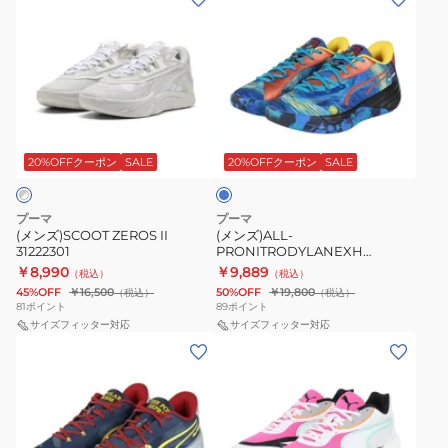
ン
ン
ズ)SCOOT
ズ)ALL-
ZEROS
PRONITRODYLANEXH
II
31135401
31222301
ブ
ル
ー
20%OFFクーポン
SALE
20%OFFクーポン
SALE
プーマ
プーマ
(メンズ)SCOOT ZEROS II
(メンズ)ALL-
31222301
PRONITRODYLANEXH
31135401
￥8,990
￥9,889
（税込）
（税込）
45%OFF
￥16,500
50%OFF
￥19,800
（税込）
（税込）
81
ポイント
89
ポイント
サイズフィッター対応
サイズフィッター対応
(メ
(メ
ン
ン
ズ)ALL-
ズ)ALL-
PRO
PRO
NITRO
NITRO