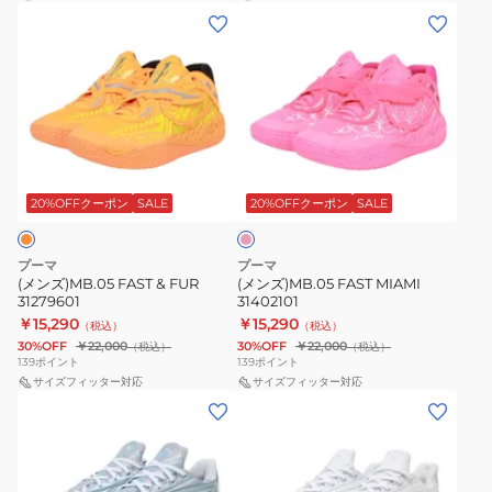
(メ
(メ
ン
ン
ズ)MB.05
ズ)MB.05
FAST
FAST
&
MIAMI
FUR
31402101
ピ
31279601
ン
ク
20%OFFクーポン
SALE
20%OFFクーポン
SALE
プーマ
プーマ
(メンズ)MB.05 FAST & FUR
(メンズ)MB.05 FAST MIAMI
31279601
31402101
￥15,290
￥15,290
（税込）
（税込）
30%OFF
￥22,000
30%OFF
￥22,000
（税込）
（税込）
139
ポイント
139
ポイント
サイズフィッター対応
サイズフィッター対応
(メ
(メ
ン
ン
ズ)SCOOT
ズ)SCOOT
ZEROS
ZEROS