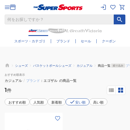
さらに絞り込む
スポーツ・カテゴリ
ブランド
セール
クーポン
シューズ
バスケットボールシューズ
カジュアル
商品一覧
ブ
絞り込み
おすすめ
順表示
カジュアル
/
ブランド
エゴザル
の商品一覧
1
件
おすすめ順
人気順
新着順
安い順
高い順
(メ
ン