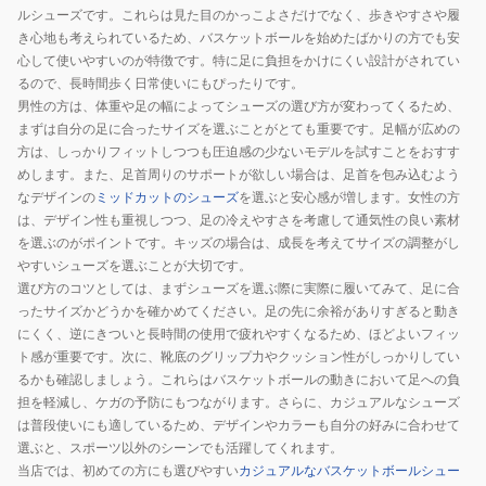
ルシューズです。これらは見た目のかっこよさだけでなく、歩きやすさや履
き心地も考えられているため、バスケットボールを始めたばかりの方でも安
心して使いやすいのが特徴です。特に足に負担をかけにくい設計がされてい
るので、長時間歩く日常使いにもぴったりです。
男性の方は、体重や足の幅によってシューズの選び方が変わってくるため、
まずは自分の足に合ったサイズを選ぶことがとても重要です。足幅が広めの
方は、しっかりフィットしつつも圧迫感の少ないモデルを試すことをおすす
めします。また、足首周りのサポートが欲しい場合は、足首を包み込むよう
なデザインの
ミッドカットのシューズ
を選ぶと安心感が増します。女性の方
は、デザイン性も重視しつつ、足の冷えやすさを考慮して通気性の良い素材
を選ぶのがポイントです。キッズの場合は、成長を考えてサイズの調整がし
やすいシューズを選ぶことが大切です。
選び方のコツとしては、まずシューズを選ぶ際に実際に履いてみて、足に合
ったサイズかどうかを確かめてください。足の先に余裕がありすぎると動き
にくく、逆にきついと長時間の使用で疲れやすくなるため、ほどよいフィッ
ト感が重要です。次に、靴底のグリップ力やクッション性がしっかりしてい
るかも確認しましょう。これらはバスケットボールの動きにおいて足への負
担を軽減し、ケガの予防にもつながります。さらに、カジュアルなシューズ
は普段使いにも適しているため、デザインやカラーも自分の好みに合わせて
選ぶと、スポーツ以外のシーンでも活躍してくれます。
当店では、初めての方にも選びやすい
カジュアルなバスケットボールシュー