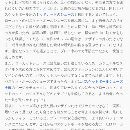
ットと比べて軽く感じられるため、足への負担が少なく、初心者の方でも疲
れにくいのが魅力です。とはいえ、足首の安定感が気になる方は、同じくバ
スケットボール用の
ミッドカットのシューズ
も検討すると良いでしょう。
ローカットのバスケットボールシューズを選ぶ際には、まず自分の足のサイ
ズだけでなく足幅や足の形も意識することが大切です。特に男性は幅広の足
の方が多いため、試着の際には窮屈に感じないか、指先が自由に動くかをし
っかり確認してください。女性やキッズの場合は、デザインの好みだけでな
く、成長や足の冷えに配慮した素材や通気性の良さも選ぶポイントになりま
す。適切なシューズを選ぶことで、プレー中のケガ予防につながり、快適に
楽しめます。
また、ローカットシューズは普段使いにも適しているため、カジュアルなス
タイルを求める方にもおすすめです。普段のファッションに合わせやすいデ
ザインが多いので、バスケットボールだけでなく日常でも活躍します。もし
バスケットボールのシューズで迷ったら、まずは
バスケットボールシューズ
全般
のページをチェックし、用途やプレースタイルに合ったローカット、ミ
ッドカット、カジュアルなどのカテゴリを比較してみると、より自分に合っ
た一足が見つかるはずです。
最後に、シューズ選びは見た目のデザインだけで決めるのではなく、実際に
履いてみて足にぴったり合うかを確かめることが何よりも大切です。足にし
っかりフィットしていると、プレー中の安心感が増し、より良いパフォーマ
ンスにつながります。これからバスケットボールを始める方は、ぜひローカ