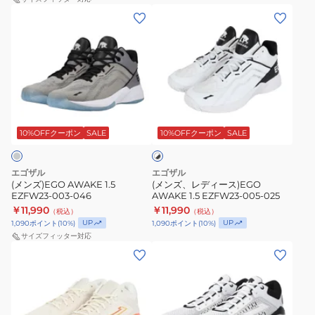
(メ
(メ
ン
ン
ズ)EGO
ズ、
AWAKE
レ
1.5
デ
EZFW23-
ィ
ホ
003-
ー
ワ
046
ス)EGO
10%OFFクーポン
SALE
10%OFFクーポン
SALE
イ
ト
AWAKE
×
1.5
ブ
エゴザル
エゴザル
EZFW23-
ラ
(メンズ)EGO AWAKE 1.5
(メンズ、レディース)EGO
ッ
EZFW23-003-046
AWAKE 1.5 EZFW23-005-025
005-
ク
￥11,990
￥11,990
（税込）
（税込）
025
UP
UP
1,090
ポイント
(
10
%)
1,090
ポイント
(
10
%)
サイズフィッター対応
(メ
(メ
ン
ン
ズ)EGO
ズ)EGO
BLAZE
BLAZE