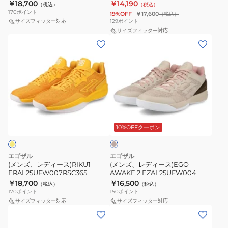
￥18,700
￥14,190
（税込）
（税込）
170
ポイント
19%OFF
￥17,600
（税込）
サイズフィッター対応
129
ポイント
サイズフィッター対応
(メ
(メ
ン
ン
ズ、
ズ、
レ
レ
デ
デ
ィ
ィ
ベ
ー
ー
ー
ス)RIKU1
ス)EGO
ジ
10%OFFクーポン
ュ
ERAL25UFW007RSC365
AWAKE
2
エゴザル
エゴザル
EZAL25UFW004
(メンズ、レディース)RIKU1
(メンズ、レディース)EGO
ERAL25UFW007RSC365
AWAKE 2 EZAL25UFW004
￥18,700
￥16,500
（税込）
（税込）
170
ポイント
150
ポイント
サイズフィッター対応
サイズフィッター対応
(メ
(メ
ン
ン