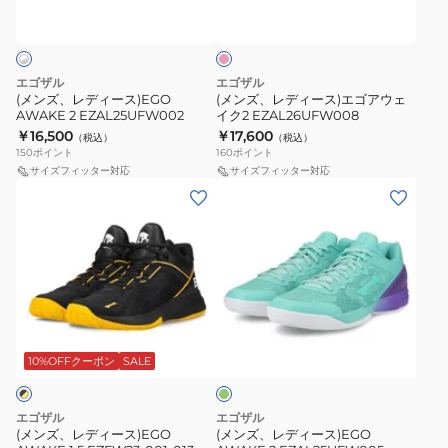
ン
ス)EGO
ス)
ク
AWAKE
エ
2
ゴ
エゴザル
エゴザル
EZAL25UFW002
ア
(メンズ、レディース)EGO
(メンズ、レディース)エゴアウェ
AWAKE 2 EZAL25UFW002
イク2 EZAL26UFW008
ウ
￥16,500
￥17,600
（税込）
（税込）
ェ
150
ポイント
160
ポイント
イ
サイズフィッター対応
サイズフィッター対応
(メ
(メ
ク
ン
ン
2
ズ、
ズ、
EZAL26UFW008
レ
レ
デ
デ
ィ
ィ
エ
ー
ー
メ
ス)EGO
ス)EGO
グ
10%OFFクーポン
SALE
リ
AWAKE
AWAKE
ー
1.5
2
ン
エゴザル
エゴザル
EZFW23-
EZAL25UFW005
(メンズ、レディース)EGO
(メンズ、レディース)EGO