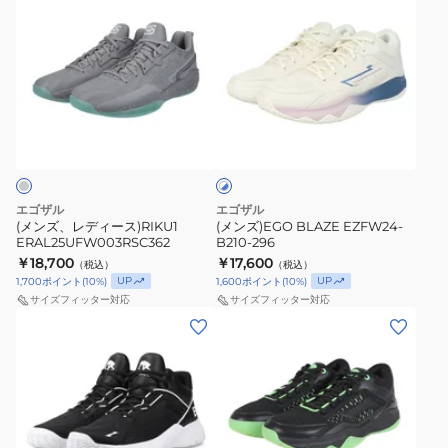
ン
ン
ズ、
ズ)EGO
レ
BLAZE
デ
EZFW24-
ィ
B210-
ホ
ー
296
ワ
ス)RIKU1
イ
ト
ERAL25UFW003RSC362
×
ブ
エゴザル
エゴザル
ル
(メンズ、レディース)RIKU1
(メンズ)EGO BLAZE EZFW24-
ー
ERAL25UFW003RSC362
B210-296
￥18,700
￥17,600
（税込）
（税込）
UP
UP
1,700
ポイント
(
10
%)
1,600
ポイント
(
10
%)
サイズフィッター対応
サイズフィッター対応
(メ
(メ
ン
ン
ズ)EGO
ズ)EGO
AWAKE
BLAZE
1.5
EZFW24-
EZFW23-
B209-