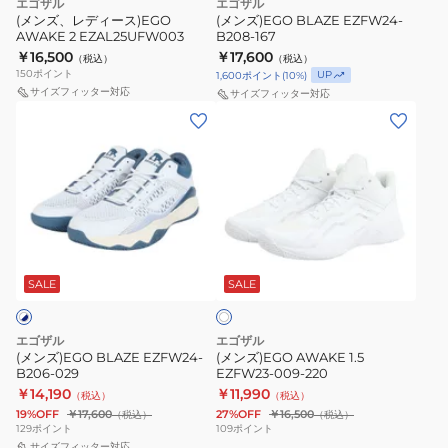
パ
エゴザル
エゴザル
EZAL25UFW003
ー
(メンズ、レディース)EGO
(メンズ)EGO BLAZE EZFW24-
プ
AWAKE 2 EZAL25UFW003
B208-167
ル
￥16,500
￥17,600
（税込）
（税込）
150
ポイント
UP
1,600
ポイント
(
10
%)
サイズフィッター対応
サイズフィッター対応
(メ
(メ
ン
ン
ズ)EGO
ズ)EGO
BLAZE
AWAKE
EZFW24-
1.5
B206-
EZFW23-
ホ
029
009-
ワ
220
SALE
SALE
イ
ト
エゴザル
エゴザル
(メンズ)EGO BLAZE EZFW24-
(メンズ)EGO AWAKE 1.5
B206-029
EZFW23-009-220
￥14,190
￥11,990
（税込）
（税込）
19%OFF
￥17,600
27%OFF
￥16,500
（税込）
（税込）
129
ポイント
109
ポイント
サイズフィッター対応