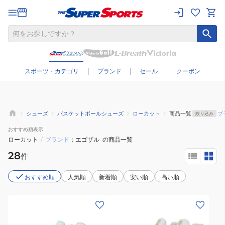
さらに絞り込む
スポーツ・カテゴリ
ブランド
セール
クーポン
シューズ
バスケットボールシューズ
ローカット
商品一覧
ブ
絞り込み
おすすめ
順表示
ローカット
/
ブランド
エゴザル
の商品一覧
28
件
おすすめ順
人気順
新着順
安い順
高い順
(メ
(メ
ン
ン