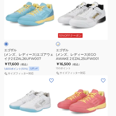
ズ、
ズ、
レ
レ
デ
デ
ィ
ィ
ホ
ー
ー
ワ
ス)
ス)EGO
10%OFFクーポン
イ
ト
エ
AWAKE
×
ゴ
2
ゴ
エゴザル
エゴザル
ア
EZAL25UFW001
ー
(メンズ、レディース)エゴアウェ
(メンズ、レディース)EGO
ル
イク2 EZAL26UFW007
AWAKE 2 EZAL25UFW001
ウ
ド
￥17,600
￥16,500
（税込）
（税込）
ェ
150
ポイント
UP
1,600
ポイント
(
10
%)
イ
サイズフィッター対応
サイズフィッター対応
ク
(メ
(メ
2
ン
ン
EZAL26UFW007
ズ、
ズ、
レ
レ
デ
デ
ィ
ィ
ピ
ー
ー