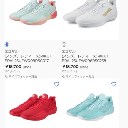
ズ、
ズ、
レ
レ
デ
デ
ィ
ィ
ホ
ー
ー
ワ
ス)RIKU1
ス)RIKU1
イ
ト
ERAL25UFW009RSC017
ERAL25UFW006RSC238
×
ゴ
エゴザル
エゴザル
ー
(メンズ、レディース)RIKU1
(メンズ、レディース)RIKU1
ル
ERAL25UFW009RSC017
ERAL25UFW006RSC238
ド
￥18,700
￥18,700
（税込）
（税込）
170
ポイント
170
ポイント
サイズフィッター対応
サイズフィッター対応
(メ
(メ
ン
ン
ズ、
ズ、
レ
レ
デ
デ
ィ
ィ
タ
ー
ー
ー