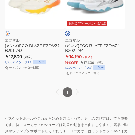
EZFW24-
EZFW24-
B201-
B202-
ホ
293
294
ワ
10%OFFクーポン
SALE
イ
ト
×
ブ
エゴザル
エゴザル
ル
(メンズ)EGO BLAZE EZFW24-
(メンズ)EGO BLAZE EZFW24-
ー
B201-293
B202-294
￥17,600
￥14,190
（税込）
（税込）
UP
1,600
ポイント
(
10
%)
19%OFF
￥17,600
（税込）
UP
1,290
ポイント
(
10
%)
サイズフィッター対応
サイズフィッター対応
1
バスケットボールをこれから始める方にとって、足元の選び方はとても重要
です。特にローカットのシューズは足首の動きを自由にしやすく、素早い動
きやジャンプをサポートしてくれます。ローカットはミッドカットやハイカ