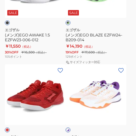
ブ
006-
014
ラ
012
SALE
SALE
ッ
ク
×
グ
エゴザル
エゴザル
リ
(メンズ)EGO AWAKE 1.5
(メンズ)EGO BLAZE EZFW24-
ー
EZFW23-006-012
B209-014
ン
￥11,550
￥14,190
（税込）
（税込）
30%OFF
￥16,500
19%OFF
￥17,600
（税込）
（税込）
105
ポイント
129
ポイント
サイズフィッター対応
(メ
(メ
ン
ン
ズ、
ズ)EGO
レ
BLAZE
デ
EZFW24-
ィ
B208-
ホ
ー
167
ワ
ス)EGO
イ
ト
AWAKE
×
2