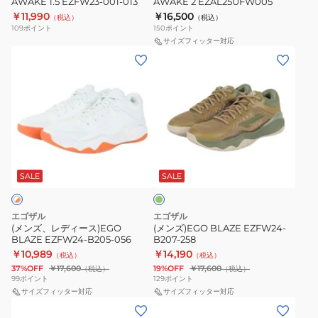
AWAKE 1.5 EZFW23-001-013
AWAKE 2 EZAL25UFW005
001-
￥11,990
￥16,500
（税込）
（税込）
013
109
ポイント
150
ポイント
サイズフィッター対応
(メ
(メ
ン
ン
ズ、
ズ)EGO
レ
BLAZE
デ
EZFW24-
ィ
B207-
オ
ー
258
リ
ス)EGO
ー
SALE
SALE
ブ
BLAZE
EZFW24-
エゴザル
エゴザル
B205-
(メンズ、レディース)EGO
(メンズ)EGO BLAZE EZFW24-
BLAZE EZFW24-B205-056
B207-258
056
￥10,989
￥14,190
（税込）
（税込）
37%OFF
￥17,600
19%OFF
￥17,600
（税込）
（税込）
99
ポイント
129
ポイント
サイズフィッター対応
サイズフィッター対応
(メ
(メ