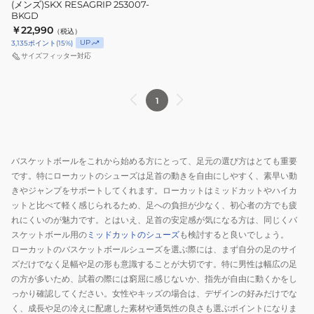
(メンズ)SKX RESAGRIP 253007-
BKGD
￥22,990
（税込）
UP
3,135
ポイント
(
15
%)
サイズフィッター対応
1
バスケットボールをこれから始める方にとって、足元の選び方はとても重要
です。特にローカットのシューズは足首の動きを自由にしやすく、素早い動
きやジャンプをサポートしてくれます。ローカットはミッドカットやハイカ
ットと比べて軽く感じられるため、足への負担が少なく、初心者の方でも疲
れにくいのが魅力です。とはいえ、足首の安定感が気になる方は、同じくバ
スケットボール用の
ミッドカットのシューズ
も検討すると良いでしょう。
ローカットのバスケットボールシューズを選ぶ際には、まず自分の足のサイ
ズだけでなく足幅や足の形も意識することが大切です。特に男性は幅広の足
の方が多いため、試着の際には窮屈に感じないか、指先が自由に動くかをし
っかり確認してください。女性やキッズの場合は、デザインの好みだけでな
く、成長や足の冷えに配慮した素材や通気性の良さも選ぶポイントになりま