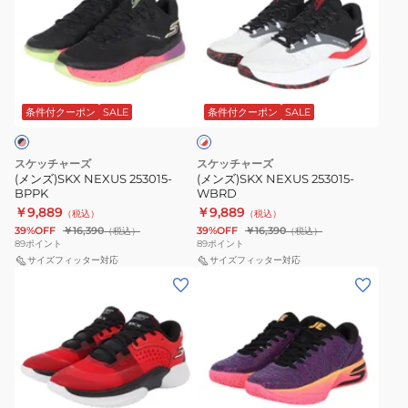
ズ)SKX
ズ)SKX
NEXUS
NEXUS
253015-
253015-
BPPK
WBRD
ホ
ワ
条件付クーポン
SALE
条件付クーポン
SALE
イ
ト
×
レ
スケッチャーズ
スケッチャーズ
ッ
(メンズ)SKX NEXUS 253015-
(メンズ)SKX NEXUS 253015-
ド
BPPK
WBRD
￥9,889
￥9,889
（税込）
（税込）
39%OFF
￥16,390
39%OFF
￥16,390
（税込）
（税込）
89
ポイント
89
ポイント
サイズフィッター対応
サイズフィッター対応
(メ
(メ
ン
ン
ズ)SKX
ズ)SKX
RESAGRIP
JE
253007-
1
RDBK
253030-
パ