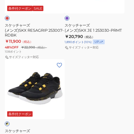
PRMT
ー
プ
条件付クーポン
SALE
ル
スケッチャーズ
スケッチャーズ
(メンズ)SKX RESAGRIP 253007-
(メンズ)SKX JE 1 253030-PRMT
RDBK
￥20,790
（税込）
￥11,900
（税込）
UP
1,890
ポイント
(
10
%)
48%OFF
￥22,990
（税込）
サイズフィッター対応
108
ポイント
サイズフィッター対応
(メ
ン
ズ)SKX
RESAGRIP
253007-
BKGD
条件付クーポン
スケッチャーズ