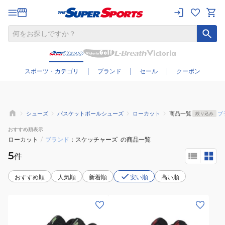
さらに絞り込む
スポーツ・カテゴリ
ブランド
セール
クーポン
シューズ
バスケットボールシューズ
ローカット
商品一覧
ブ
絞り込み
おすすめ
順表示
ローカット
/
ブランド
スケッチャーズ
の商品一覧
5
件
おすすめ順
人気順
新着順
安い順
高い順
(メ
(メ
ン
ン