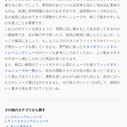
慮すると良いでしょう。通気性がありつつも足全体を温かく包み込む素材の
ものは、快適に長時間履けるのでおすすめです。成長期のキッズ向けなら、
足の成長に合わせてサイズ調整がしやすいシューズや、軽くて動きやすいも
のを選ぶことが重要です。
これらのポイントを踏まえつつ、実際に試し履きをして歩き回ってみるのが
一番確実です。足が靴の中で滑ったり、指先が窮屈に感じたりしないか、じ
っくり確認しましょう。もしもジムでのスタジオフィットネスやトレーニン
グ用のシューズを探しているなら、専門的に揃った
スタジオフィットネス・
トレーニングシューズ
のページも参考にしてみてください。より動きやすさ
やサポート感にこだわった商品が見つかります。
また、幅広い種類のフィットネスやジム用のシューズが揃う
フィットネス・
ジムシューズの一覧
から、自分の運動スタイルや足の形に合った一足をじっ
くり選んでみてください。運動を楽しみながら続けるためにも、自分にぴっ
たりのシューズ選びは欠かせません。ぜひ焦らずにいくつか試して、納得の
いく履き心地を見つけてくださいね。
その他のカテゴリから探す
メンズカジュアルシューズ
レディースカジュアルシューズ
すべて表示する