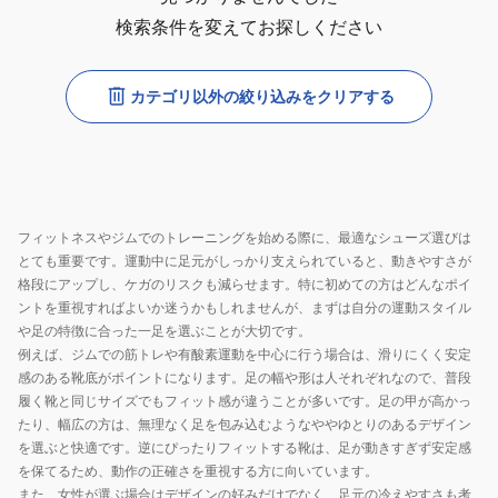
検索条件を変えてお探しください
カテゴリ以外の絞り込みをクリアする
フィットネスやジムでのトレーニングを始める際に、最適なシューズ選びは
とても重要です。運動中に足元がしっかり支えられていると、動きやすさが
格段にアップし、ケガのリスクも減らせます。特に初めての方はどんなポイ
ントを重視すればよいか迷うかもしれませんが、まずは自分の運動スタイル
や足の特徴に合った一足を選ぶことが大切です。
例えば、ジムでの筋トレや有酸素運動を中心に行う場合は、滑りにくく安定
感のある靴底がポイントになります。足の幅や形は人それぞれなので、普段
履く靴と同じサイズでもフィット感が違うことが多いです。足の甲が高かっ
たり、幅広の方は、無理なく足を包み込むようなややゆとりのあるデザイン
を選ぶと快適です。逆にぴったりフィットする靴は、足が動きすぎず安定感
を保てるため、動作の正確さを重視する方に向いています。
また、女性が選ぶ場合はデザインの好みだけでなく、足元の冷えやすさも考