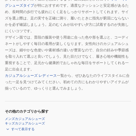
グシューズタイプ
が特におすすめです。適度なクッションと安定感があるた
め、長時間の歩行でも疲れにくく足をしっかりサポートしてくれます。サイ
ズを選ぶ際は、足の実寸を正確に測り、履いたときに指先が窮屈にならない
かを必ず確認しましょう。足のむくみが出やすい夕方に試着するのが失敗し
にくいコツです。
デザイン面では、普段の服装や使う用途に合った色や形を選ぶと、コーディ
ネートがしやすく毎日の着用が楽しくなります。女性向けのカジュアルシュ
ーズは、細やかな色使いや素材感の違いが豊富なので、自分の好みや季節感
を取り入れて選ぶと良いでしょう。見た目だけでなく、履き心地や機能性も
重視することで、足元から健康的でおしゃれな毎日をサポートしてくれる一
足に出会えます。
カジュアルシューズ レディース
一覧から、ぜひあなたのライフスタイルに合
った一足を見つけてみてください。初めての方にもわかりやすいアイテムが
揃っているので、ゆっくりと選んでみましょう。
その他のカテゴリから探す
メンズカジュアルシューズ
キッズカジュアルシューズ
すべて表示する