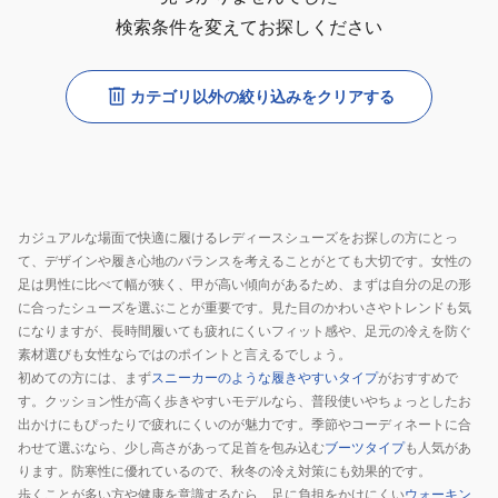
検索条件を変えてお探しください
カテゴリ以外の絞り込みをクリアする
カジュアルな場面で快適に履けるレディースシューズをお探しの方にとっ
て、デザインや履き心地のバランスを考えることがとても大切です。女性の
足は男性に比べて幅が狭く、甲が高い傾向があるため、まずは自分の足の形
に合ったシューズを選ぶことが重要です。見た目のかわいさやトレンドも気
になりますが、長時間履いても疲れにくいフィット感や、足元の冷えを防ぐ
素材選びも女性ならではのポイントと言えるでしょう。
初めての方には、まず
スニーカーのような履きやすいタイプ
がおすすめで
す。クッション性が高く歩きやすいモデルなら、普段使いやちょっとしたお
出かけにもぴったりで疲れにくいのが魅力です。季節やコーディネートに合
わせて選ぶなら、少し高さがあって足首を包み込む
ブーツタイプ
も人気があ
ります。防寒性に優れているので、秋冬の冷え対策にも効果的です。
歩くことが多い方や健康を意識するなら、足に負担をかけにくい
ウォーキン